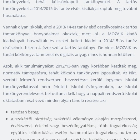
tankönyveket, tehát kölcsönkapott tankönyveket. A tartós
tankönyveket a 2014/2015-ös tanév elsős kisdiákjai kapták meg további
használatra.
Vannak olyan iskolák, ahol a 2013/14-es tanév első osztályosainak tartós
tantankönyvei bonyodalmat okoztak, mert pl. a MOZAIK kiadó
kiadványait használták és ezeket kellett kiadni a 2014/15-ös tanév
elsőseinek, hiszen 4 évre szól a tartós tankönyv. De nincs MOZAIK-os
tanári kézikönyv, tanmenet és digitális anyag, nincs is honnan letölteni.
Azok, akik tanulmányaikat 2012/13-ban vagy korábban kezdték meg,
normatív támogatásra, tehát kölcsön tankönyvre jogosultak. Az Nkt.
szerinti felmenő rendszerben bevezetésre kerülő ingyenes iskolai
tankönyvellátással nem érintett iskolai évfolyamokon, az iskolai
tankönyvrendelésnek biztosítania kell, hogy a nappali rendszerű iskolai
oktatásban részt vevő minden olyan tanuló részére, aki
tartósan beteg;
a szakértői bizottság szakértői véleménye alapján mozgásszervi,
érzékszervi, értelmi vagy beszédfogyatékos, több fogyatékosság
együttes előfordulása esetén halmozottan fogyatékos, autizmus
spektrumzavarral vagy egyéb pszichés fejlődési zavarral (súlyos