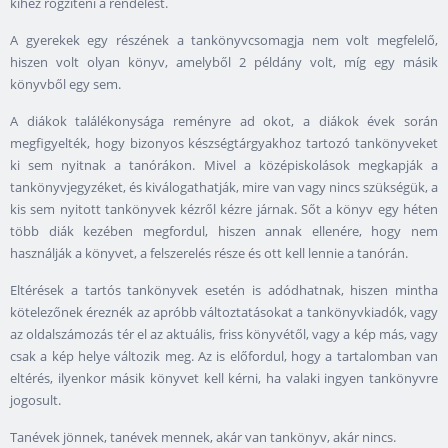
kihez rögzíteni a rendelést.
A gyerekek egy részének a tankönyvcsomagja nem volt megfelelő,
hiszen volt olyan könyv, amelyből 2 példány volt, míg egy másik
könyvből egy sem.
A diákok találékonysága reményre ad okot, a diákok évek során
megfigyelték, hogy bizonyos készségtárgyakhoz tartozó tankönyveket
ki sem nyitnak a tanórákon. Mivel a középiskolások megkapják a
tankönyvjegyzéket, és kiválogathatják, mire van vagy nincs szükségük, a
kis sem nyitott tankönyvek kézről kézre járnak. Sőt a könyv egy héten
több diák kezében megfordul, hiszen annak ellenére, hogy nem
használják a könyvet, a felszerelés része és ott kell lennie a tanórán.
Eltérések a tartós tankönyvek esetén is adódhatnak, hiszen mintha
kötelezőnek éreznék az apróbb változtatásokat a tankönyvkiadók, vagy
az oldalszámozás tér el az aktuális, friss könyvétől, vagy a kép más, vagy
csak a kép helye változik meg. Az is előfordul, hogy a tartalomban van
eltérés, ilyenkor másik könyvet kell kérni, ha valaki ingyen tankönyvre
jogosult.
Tanévek jönnek, tanévek mennek, akár van tankönyv, akár nincs.