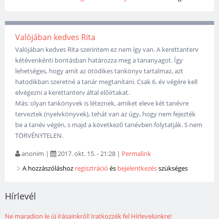
Valójában kedves Rita
Valójában kedves Rita szerintem ez nem így van. A kerettanterv
kétévenkénti bontásban határozza meg a tananyagot. Így
lehetséges, hogy amit az ötödikes tankönyv tartalmaz, azt
hatodikban szeretné a tanár megtanítani. Csak 6. év végére kell
elvégezni a kerettanterv által előírtakat.
Más: olyan tankönyvek is léteznek, amiket eleve két tanévre
terveztek (nyelvkönyvek), tehát van az úgy, hogy nem fejezték
be a tanév végén, s majd a következő tanévben folytatják. S nem
TÖRVÉNYTELEN.
anonim
|
2017. okt. 15. - 21:28
|
Permalink
A hozzászóláshoz
regisztráció
és
bejelentkezés
szükséges
Hírlevél
Ne maradjon le új írásainkról! Iratkozzék fel Hírlevelünkre!