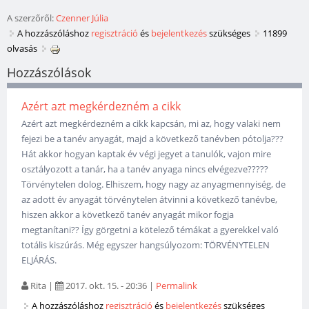
A szerzőről:
Czenner Júlia
A hozzászóláshoz
regisztráció
és
bejelentkezés
szükséges
11899
olvasás
Hozzászólások
Azért azt megkérdezném a cikk
Azért azt megkérdezném a cikk kapcsán, mi az, hogy valaki nem
fejezi be a tanév anyagát, majd a következő tanévben pótolja???
Hát akkor hogyan kaptak év végi jegyet a tanulók, vajon mire
osztályozott a tanár, ha a tanév anyaga nincs elvégezve?????
Törvénytelen dolog. Elhiszem, hogy nagy az anyagmennyiség, de
az adott év anyagát törvénytelen átvinni a következő tanévbe,
hiszen akkor a következő tanév anyagát mikor fogja
megtanítani?? Így görgetni a kötelező témákat a gyerekkel való
totális kiszúrás. Még egyszer hangsúlyozom: TÖRVÉNYTELEN
ELJÁRÁS.
Rita
|
2017. okt. 15. - 20:36
|
Permalink
A hozzászóláshoz
regisztráció
és
bejelentkezés
szükséges