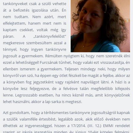
tankönyveket csak a szülő vehette
át a befizetés igazolása után. Én
nem tudtam. Nem azért, mert
elfelejtettem, hanem mert nem is
kaptam csekket, voltak még így
páran. A „tankönyvfelelőst”
megkeresve szembesültem azzal a
ténnyel, hogy ingyen tankönyvre
jogosult a gyermekem. Rémülten nyögtem ki, hogy nem szeretnék élni
ezzel a lehetőséggel! Furcsának tűnhet, hogy valaki ezt visszautasítja, én
ellenben ismerem a gyermekem. Teljesen mindegy neki, hogy milyen
könyvről van szó, ha éppen egy ötlet fészkeli be magát a fejébe, akkor az
a könyvben fog jegyzetként vagy rajzként napvilágot látni. A házi is a
könyvbe lesz feljegyezve, de a felvésve talán megfelelőbb kifejezés
lenne. Legrosszabb esetben, ha nincs kéznél más, amit könyvjelzőnek
lehet használni, akkor a lap sarka is megteszi.
Azt gondoltam, hogy a térítésmentes tankönyvre jogosultságról kapnak
a szülők valamiféle értesítést, legalább azok, akik előző években nem
élhettek az ingyenességgel, hiszen a 17/2014. (III. 12.) EMMI rendelet
szerint az iskola igazgatója minden év június 10-éig köteles felmérni,