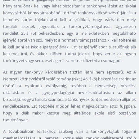
hány tanulónak kell vagy lehet biztosítani a tankönyvellátást az iskolai
könyvtárból, könyvtárszobából történő tankönyvkölcsönzés útján, és a
felmérés során tájékoztatni kell a szülőket, hogy várhatóan mely
tanulók lesznek jogosultak a tankönyvtámogatásra. Ugyanezen
rendelet 25.§ (5) bekezdésben, egy a mellékletekben megtalálható
igénylőlapról van szó, melyet a normatív támogatáshoz ki kell tölteni és
le kell adni az iskola igazgatójának. Ezt az igénylőlapot a szülőnek alá
kell(ene) írni, és akkor időben tudná jelezni, hogy kéri-e az ingyen
tankönyvet vagy sem, esetleg mit szeretne kifizetni a csomagból.
Az ingyen tankönyv kérdésében tisztán látni nem egyszerű. Az A
Nemzeti köznevelésről szóló törvény (Nkt.) 46. § (5) bekezdése szerint az
elsőtől a nyolcadik évfolyamig, továbbá a nemzetiségi nevelés-
oktatásban és a gyógypedagógiai nevelés-oktatásban az állam
biztosítja, hogy a tanuló számára a tankönyvek térítésmentesen álljanak
rendelkezésre. Ezt többféle módon lehet megvalósítani attól függően,
hogy a diák mikor kezdte meg általános iskola első osztályos
tanulmányait.
A továbbiakban leírtakhoz szükség van a tankönyvfajták fogalmi
meghatározására a nemzeti köznevelés tankönyvellátásáról szóló