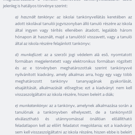
jelenleg is hatályos törvénye szerint:
a)
használt tankönyv:
az iskolai tankönyvellátás keretében az
adott iskolával tanulói jogviszonyban álló tanuló részére az iskola
által ingyen vagy térítés ellenében átadott, legalább három
hónapon át használt, majd a tanulótól visszavett, vagy a tanuló
által az iskola részére felajánlott tankönyv;
d) munkafüzet:
az a szerzői jogi védelem alá eső, nyomtatott
formában megjelentetett vagy elektronikus formában rögzített
és az e törvényben meghatározottak szerint tankönyvvé
nyilvánított kiadvány, amely alkalmas arra, hogy egy vagy több
meghatározott tankönyv tananyagának gyakorlását,
elsajátítását, alkalmazását elősegítse; ezt a kiadványt nem kell
visszaszolgáltatni az iskola részére, hiszen beleírt a diák;
e) munkatankönyv:
az a tankönyv, amelynek alkalmazása során a
tanulónak a tankönyvben elhelyezett, de a tankönyvtől
elválasztható és utánnyomással önállóan előállítható
feladatlapon kell az előírt feladatot megoldania; ezt a kiadványt
sem kell visszaszolgáltatni az iskola részére, hiszen ebbe is beleírt