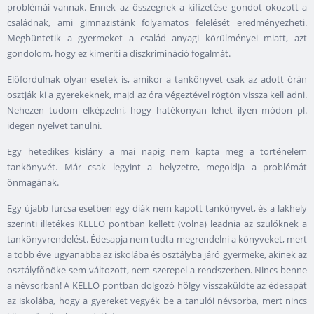
problémái vannak. Ennek az összegnek a kifizetése gondot okozott a
családnak, ami gimnazistánk folyamatos felelését eredményezheti.
Megbüntetik a gyermeket a család anyagi körülményei miatt, azt
gondolom, hogy ez kimeríti a diszkrimináció fogalmát.
Előfordulnak olyan esetek is, amikor a tankönyvet csak az adott órán
osztják ki a gyerekeknek, majd az óra végeztével rögtön vissza kell adni.
Nehezen tudom elképzelni, hogy hatékonyan lehet ilyen módon pl.
idegen nyelvet tanulni.
Egy hetedikes kislány a mai napig nem kapta meg a történelem
tankönyvét. Már csak legyint a helyzetre, megoldja a problémát
önmagának.
Egy újabb furcsa esetben egy diák nem kapott tankönyvet, és a lakhely
szerinti illetékes KELLO pontban kellett (volna) leadnia az szülőknek a
tankönyvrendelést. Édesapja nem tudta megrendelni a könyveket, mert
a több éve ugyanabba az iskolába és osztályba járó gyermeke, akinek az
osztályfőnöke sem változott, nem szerepel a rendszerben. Nincs benne
a névsorban! A KELLO pontban dolgozó hölgy visszaküldte az édesapát
az iskolába, hogy a gyereket vegyék be a tanulói névsorba, mert nincs