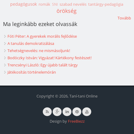
pedagógusok
romák
szabad nevelés
tantárgy-pedagógia
SNI
örökség
Tovább
Ma leginkább ezeket olvassák
Fóti Péter: A gyerekek morális fejlődése
A tanulás demokratizálása
Tehetségnevelés: ne mismásoljunk!
Bodóczky István: Vigyázat! Kártékony festészet!
Trencsényi László: Egy újabb talált tárgy
Játékosítás történelemórán
Copyright © 2026, Taní-tani Online
Design by
FreeBiezz