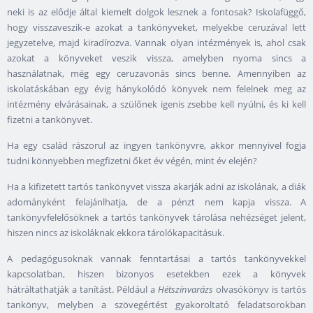
neki is az elődje által kiemelt dolgok lesznek a fontosak? Iskolafüggő,
hogy visszaveszik-e azokat a tankönyveket, melyekbe ceruzával lett
jegyzetelve, majd kiradírozva. Vannak olyan intézmények is, ahol csak
azokat a könyveket veszik vissza, amelyben nyoma sincs a
használatnak, még egy ceruzavonás sincs benne. Amennyiben az
iskolatáskában egy évig hánykolódó könyvek nem felelnek meg az
intézmény elvárásainak, a szülőnek igenis zsebbe kell nyúlni, és ki kell
fizetni a tankönyvet.
Ha egy család rászorul az ingyen tankönyvre, akkor mennyivel fogja
tudni könnyebben megfizetni őket év végén, mint év elején?
Ha a kifizetett tartós tankönyvet vissza akarják adni az iskolának, a diák
adományként felajánlhatja, de a pénzt nem kapja vissza. A
tankönyvfelelősöknek a tartós tankönyvek tárolása nehézséget jelent,
hiszen nincs az iskoláknak ekkora tárolókapacitásuk.
A pedagógusoknak vannak fenntartásai a tartós tankönyvekkel
kapcsolatban, hiszen bizonyos esetekben ezek a könyvek
hátráltathatják a tanítást. Például a
Hétszínvarázs
olvasókönyv is tartós
tankönyv, melyben a szövegértést gyakoroltató feladatsorokban