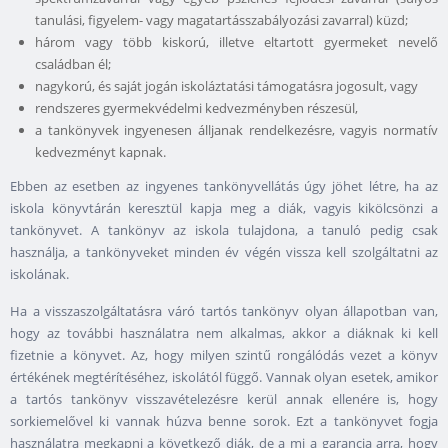
tanulási, figyelem- vagy magatartásszabályozási zavarral) küzd;
három vagy több kiskorú, illetve eltartott gyermeket nevelő
családban él;
nagykorú, és saját jogán iskoláztatási támogatásra jogosult, vagy
rendszeres gyermekvédelmi kedvezményben részesül,
a tankönyvek ingyenesen álljanak rendelkezésre, vagyis normatív
kedvezményt kapnak.
Ebben az esetben az ingyenes tankönyvellátás úgy jöhet létre, ha az
iskola könyvtárán keresztül kapja meg a diák, vagyis kikölcsönzi a
tankönyvet. A tankönyv az iskola tulajdona, a tanuló pedig csak
használja, a tankönyveket minden év végén vissza kell szolgáltatni az
iskolának.
Ha a visszaszolgáltatásra váró tartós tankönyv olyan állapotban van,
hogy az további használatra nem alkalmas, akkor a diáknak ki kell
fizetnie a könyvet. Az, hogy milyen szintű rongálódás vezet a könyv
értékének megtérítéséhez, iskolától függő. Vannak olyan esetek, amikor
a tartós tankönyv visszavételezésre kerül annak ellenére is, hogy
sorkiemelővel ki vannak húzva benne sorok. Ezt a tankönyvet fogja
használatra megkapni a következő diák, de a mi a garancia arra, hogy