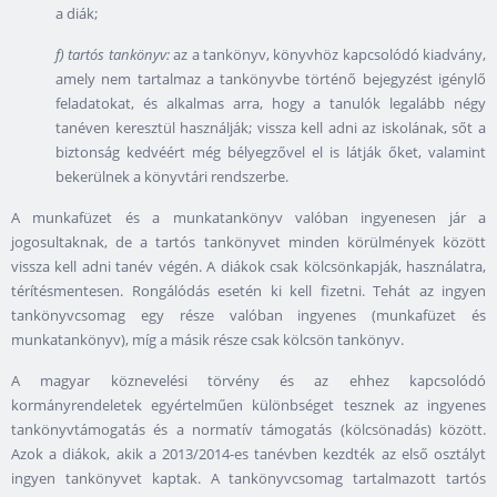
a diák;
f) tartós tankönyv:
az a tankönyv, könyvhöz kapcsolódó kiadvány,
amely nem tartalmaz a tankönyvbe történő bejegyzést igénylő
feladatokat, és alkalmas arra, hogy a tanulók legalább négy
tanéven keresztül használják; vissza kell adni az iskolának, sőt a
biztonság kedvéért még bélyegzővel el is látják őket, valamint
bekerülnek a könyvtári rendszerbe.
A munkafüzet és a munkatankönyv valóban ingyenesen jár a
jogosultaknak, de a tartós tankönyvet minden körülmények között
vissza kell adni tanév végén. A diákok csak kölcsönkapják, használatra,
térítésmentesen. Rongálódás esetén ki kell fizetni. Tehát az ingyen
tankönyvcsomag egy része valóban ingyenes (munkafüzet és
munkatankönyv), míg a másik része csak kölcsön tankönyv.
A magyar köznevelési törvény és az ehhez kapcsolódó
kormányrendeletek egyértelműen különbséget tesznek az ingyenes
tankönyvtámogatás és a normatív támogatás (kölcsönadás) között.
Azok a diákok, akik a 2013/2014-es tanévben kezdték az első osztályt
ingyen tankönyvet kaptak. A tankönyvcsomag tartalmazott tartós