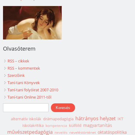
Olvasóterem
RSS – cikkek
RSS – kommentek
Szerzőink
Taní-tani Könyvek
Taní-tani folyóirat 2007-2010
Taní-tani Online 2011-től
Keresés űrlap
Keresés
hátrányos helyzet
alternatív iskolák
drámapedagógia
IKT
magyartanítás
iskolakritika
külföld
kompetencia
művészetpedagógia
oktatáspolitika
nevelés
neveléstörténet