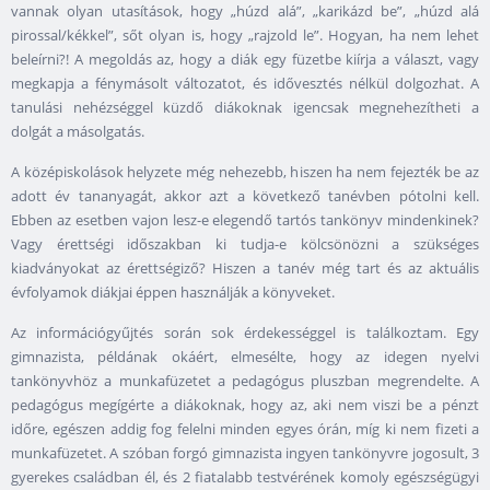
vannak olyan utasítások, hogy „húzd alá”, „karikázd be”, „húzd alá
pirossal/kékkel”, sőt olyan is, hogy „rajzold le”. Hogyan, ha nem lehet
beleírni?! A megoldás az, hogy a diák egy füzetbe kiírja a választ, vagy
megkapja a fénymásolt változatot, és idővesztés nélkül dolgozhat. A
tanulási nehézséggel küzdő diákoknak igencsak megnehezítheti a
dolgát a másolgatás.
A középiskolások helyzete még nehezebb, hiszen ha nem fejezték be az
adott év tananyagát, akkor azt a következő tanévben pótolni kell.
Ebben az esetben vajon lesz-e elegendő tartós tankönyv mindenkinek?
Vagy érettségi időszakban ki tudja-e kölcsönözni a szükséges
kiadványokat az érettségiző? Hiszen a tanév még tart és az aktuális
évfolyamok diákjai éppen használják a könyveket.
Az információgyűjtés során sok érdekességgel is találkoztam. Egy
gimnazista, példának okáért, elmesélte, hogy az idegen nyelvi
tankönyvhöz a munkafüzetet a pedagógus pluszban megrendelte. A
pedagógus megígérte a diákoknak, hogy az, aki nem viszi be a pénzt
időre, egészen addig fog felelni minden egyes órán, míg ki nem fizeti a
munkafüzetet. A szóban forgó gimnazista ingyen tankönyvre jogosult, 3
gyerekes családban él, és 2 fiatalabb testvérének komoly egészségügyi