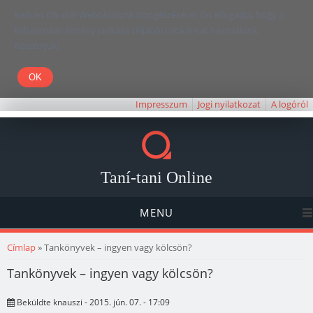
Kedves Olvasó! Weboldalunk böngészésével Ön elfogadja, hogy a
felhasználói élmény javítása céljából cookie-kat használunk.
Köszönjük!
Impresszum
Jogi nyilatkozat
A logóról
Taní-tani Online
MENU
Jelenlegi hely
Címlap
» Tankönyvek – ingyen vagy kölcsön?
Tankönyvek – ingyen vagy kölcsön?
Beküldte
knauszi
- 2015. jún. 07. - 17:09