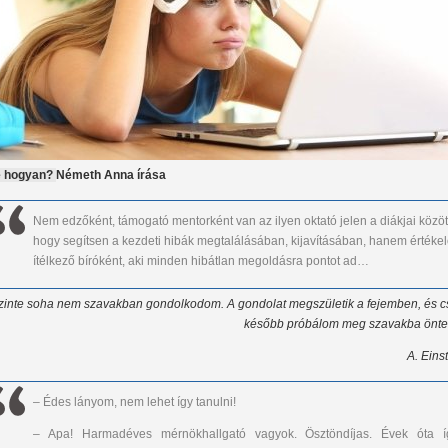
 hogyan?
Németh Anna írása
Nem edzőként, támogató mentorként van az ilyen oktató jelen a diákjai közöt
hogy segítsen a kezdeti hibák megtalálásában, kijavításában, hanem értékel
ítélkező bíróként, aki minden hibátlan megoldásra pontot ad…
zinte soha nem szavakban gondolkodom. A gondolat megszületik a fejemben, és c
később próbálom meg szavakba önten
A. Eins
– Édes lányom, nem lehet így tanulni!
– Apa! Harmadéves mérnökhallgató vagyok. Ösztöndíjas. Évek óta í