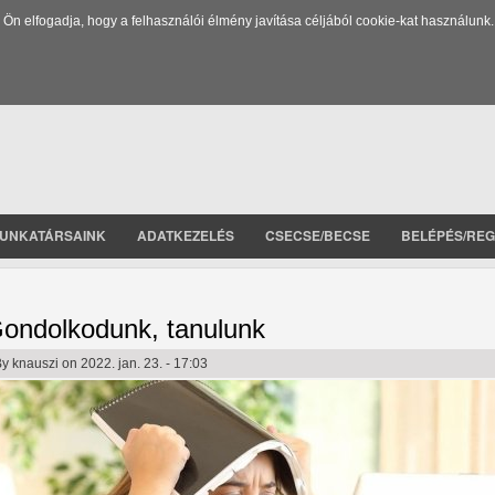
 elfogadja, hogy a felhasználói élmény javítása céljából cookie-kat használunk.
UNKATÁRSAINK
ADATKEZELÉS
CSECSE/BECSE
BELÉPÉS/REG
ondolkodunk, tanulunk
By
knauszi
on 2022. jan. 23. - 17:03