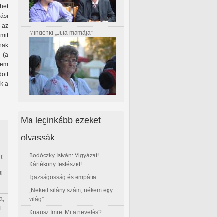
thet
ási
 az
Mindenki „Jula mamája”
amit
snak
 (a
ttem
ött
k a
Ma leginkább ezeket
olvassák
Bodóczky István: Vigyázat!
t
Kártékony festészet!
i
Igazságosság és empátia
„Neked silány szám, nékem egy
a,
világ”
l
Knausz Imre: Mi a nevelés?