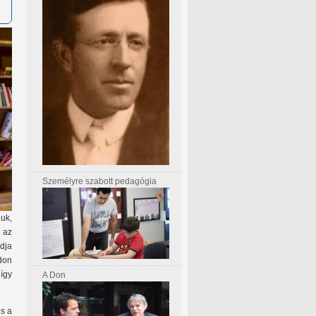
Személyre szabott pedagógia
uk,
 az
udja
don
így
A Don
és a