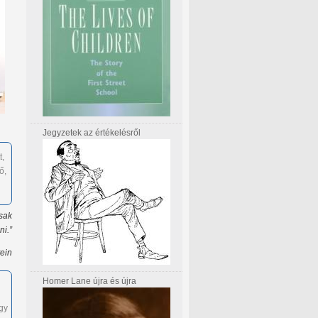
Jegyzetek az értékelésről
t,
ő,
sak
i.”
tein
Homer Lane újra és újra
gy