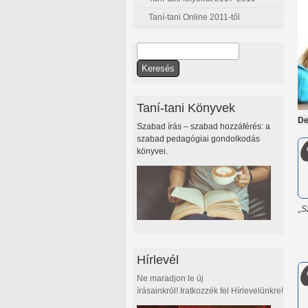
Taní-tani Online 2011-től
Keresés
Keresés űrlap
Taní-tani Könyvek
De
Szabad írás – szabad hozzáférés: a
szabad pedagógiai gondolkodás
könyvei.
„S
Hírlevél
Ne maradjon le új
írásainkról! Iratkozzék fel Hírlevelünkre!