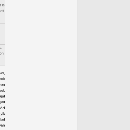
 is
ott
,
sőn
vel,
ának
zen
get,
aját
ait
Azt
yik
dkét
yan