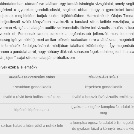
akirodalomban utánanézve találtam egy tanulásistratégia-vizsgálatot, amely segí
gérteni a gyerekek gondolkodását, segíthet abban, hogy a gyerekeket tanul
djuknak megfelelően tudjuk kísérni fejlődésükben. Harmatiné dr. Olajos Tímea
ulteljesítésről szóló könyvében hivatkozik a tanulási stílus kétféle verziójára, 
lverman vizsgálatai alapján auditív-szekvenciális, illetve téri-vizuális tanulási stílu
veztek el. Fontosnak tartom ezeknek a legfontosabb jellemzőit most idetenni
ljesség igénye nélkül), mert amikor először ráakadtam erre a táblázatra, megérte
 információk feldolgozásának módjában található különbséget. Így megerősöd
nnem a gondolat arról, hogy néhány diáknak sohasem fogok tudni segíteni, ha csa
ját „fejem”, saját stílusom alapján próbálkozom.
lyek ezek a jellemzők?
auditív-szekvenciális stílus
téri-vizuális stílus
szavakban gondolkodik
képekben gondolkodik
kiváló a rövid távú hallási emlékezet
kiváló a hosszú távú vizuális emlékeze
gyakran az egész komplex feladatot ért
lépésről lépésre tanul
meg
a komplex egész feladatot érti, megoldj
sorban halad a könnyűtől a nehéz felé
de gyakran küzd a könnyű részletekke