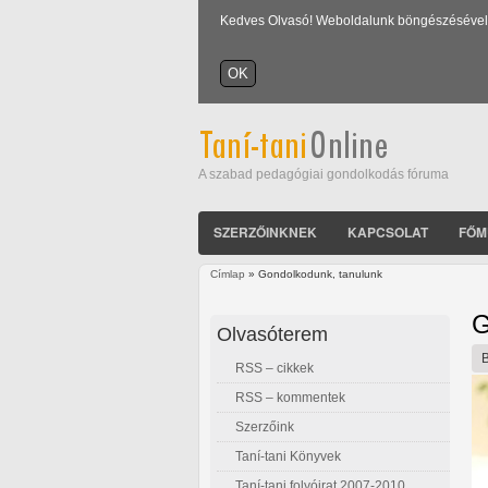
Kedves Olvasó! Weboldalunk böngészésével Ön
A szabad pedagógiai gondolkodás fóruma
SZERZŐINKNEK
KAPCSOLAT
FŐM
Címlap
» Gondolkodunk, tanulunk
Jelenlegi hely
G
Olvasóterem
RSS – cikkek
RSS – kommentek
Szerzőink
Taní-tani Könyvek
Taní-tani folyóirat 2007-2010