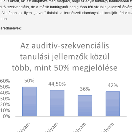
nuló is akadt, aki azt állapította meg magáról, hogy az egyik tantárgy tanulásában 
ditív-szekvenciális, de a másik tantárgynál pedig több téri-vizuális jellemző érvé
. Általában az ilyen „kevert” fiatalok a természettudományokat tanulják téri-vizu
don.
 eredmények: