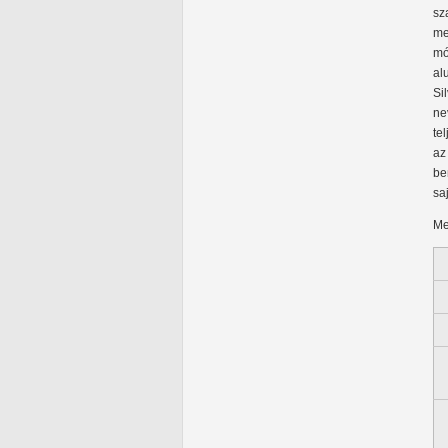
sz
me
mó
al
Si
ne
te
az
be
sa
Me