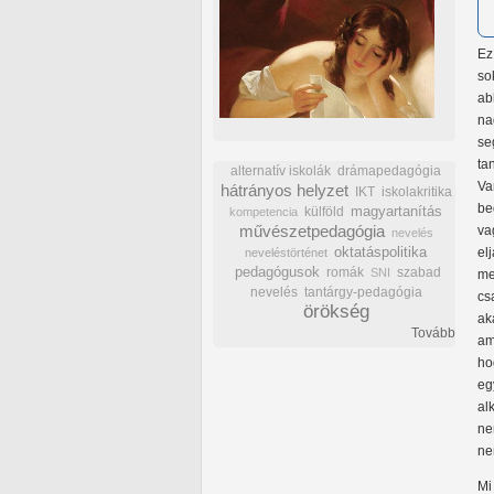
Ez
so
ab
na
se
ta
alternatív iskolák
drámapedagógia
V
hátrányos helyzet
IKT
iskolakritika
be
külföld
magyartanítás
kompetencia
művészetpedagógia
va
nevelés
oktatáspolitika
el
neveléstörténet
pedagógusok
romák
szabad
SNI
me
nevelés
tantárgy-pedagógia
cs
örökség
ak
Tovább
am
ho
eg
al
ne
ne
Mi