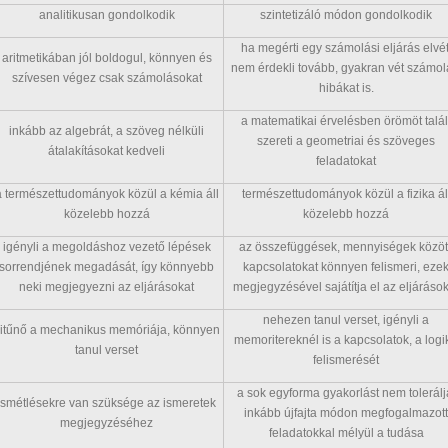
analitikusan gondolkodik
szintetizáló módon gondolkodik
ha megérti egy számolási eljárás elvét
aritmetikában jól boldogul, könnyen és
nem érdekli tovább, gyakran vét számol
szívesen végez csak számolásokat
hibákat is.
a matematikai érvelésben örömöt talál
inkább az algebrát, a szöveg nélküli
szereti a geometriai és szöveges
átalakításokat kedveli
feladatokat
a természettudományok közül a kémia áll
természettudományok közül a fizika ál
közelebb hozzá
közelebb hozzá
igényli a megoldáshoz vezető lépések
az összefüggések, mennyiségek között
sorrendjének megadását, így könnyebb
kapcsolatokat könnyen felismeri, eze
neki megjegyezni az eljárásokat
megjegyzésével sajátítja el az eljáráso
nehezen tanul verset, igényli a
itűnő a mechanikus memóriája, könnyen
memoritereknél is a kapcsolatok, a logi
tanul verset
felismerését
a sok egyforma gyakorlást nem tolerálj
ismétlésekre van szüksége az ismeretek
inkább újfajta módon megfogalmazott
megjegyzéséhez
feladatokkal mélyül a tudása