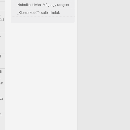
Nahalka István: Még egy rangsor!
„Kiemelkedő” csaló iskolák
,
ási
,
l
i
k
kat
ka
a,