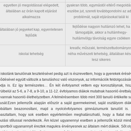
egyetlen jó megoldással elégedett,
gyakran több, egymástól eltérő megoldás
általában az órán kapott eljárást
eszébe jut, szereti továbbgondolni az ad
alkalmazza
problémát, saját eljárásokat talál ki
fejlődése nagyon hullámzó lehet, ha
általában jó jegyeket kap, egyenletesen
támogatják, akkor a hullámhegy-
fejlődik
hullámvölgy távolság egyre csökken
kreatív, műszaki, természettudományos
iskolai tehetség
néha művészeti tehetség, általában ké
lesz sikeres
 iskolánk tanulóinak tesztelésével pedig azt is észrevettem, hogy a gyerekek érésé
jlődésével együtt változik a tanuláshoz való viszonyuk, az információk feldolgozás
dja is. Ez így természetes… Én két évfolyamot vettem egy korosztálynak, his
rülbelül az 5-6, a 7-8, a 9-10, a 11-12. évfolyamos diákok mutatnak hasonló érettsé
 vannak hasonló élethelyzetben. A felmérésemben több mint 300 tanuló értékelte s
lusát.
Ezen jellemzők alapján először a saját gyermekeimet, saját osztályom diákj
óbáltam beazonosítani, majd a nyolcévfolyamos gimnáziumunk tanulóit is. 
pasztaltam, hogy sok esetben egyértelműen meghatározható, hogy a fiatal mel
nulási stílussal rendelkezik. Ám közel ugyanennyi esetben a jellemzők közül min
oportból ugyanannyit éreztek magukra érvényesnek az általam mért diákok. Sőt ol