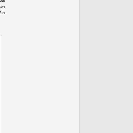
több
nyes
ális