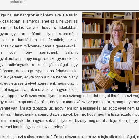
csinálom!
 így nálunk hangzott el néhány éve. De talán
k családban is ismerős lehet ez a helyzet, és
ban is biztos vagyok, hogy az iskolákban
gyon gyakran előfordul ilyen: szeretnénk
gíteni a tanulásban mi, felnőttek, de a
nácsaink nem működnek néha a gyerekeknél.
an úgy, hogy szeretnénk valamit
gyakoroltatni, hogy megszerezze gyermekünk
gy tanítványunk a kellő jártasságot egy
járásban, de ahogy egyre több feladatot old
g a gyermek, egyre több a hiba benne. Vagy
ak egy egyszerű elvet szeretnénk megmutatni,
ár elmagyarázva, akár rávezetve a gyermeket,
ivel éppen az összes valamilyen típusú szöveges feladat megoldható, és azt várj
gy a fiatal majd megállapítja, hogy a különböző szövegek mögött mindig ugyanaz
yenlet van, ám azt tapasztaljuk, hogy nem jön a felismerés, az adott elvet nem t
kalmazni tanácsaink alapján. Biztos vagyok benne, hogy még ha tisztelettudó mó
m is mondjuk, de nagyon sokszor ilyenkor bizony megfordul a fejünkben, hogy 
m lehet tanulni, így nem lesz előrelépés!
 okozhatja ezt a disszonanciát? Én is sokszor éreztem ezt a fajta sikertelenséget, 