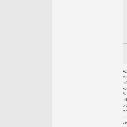
Az
fe
mó
kö
ők
stí
pr
ta
ta
cs