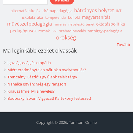
hátrányos helyzet
alternatív iskolák
drámapedagógia
IKT
magyartanítás
iskolakritika
külföld
kompetencia
művészetpedagógia
oktatáspolitika
nevelés
neveléstörténet
pedagógusok
romák
szabad nevelés
tantárgy-pedagógia
SNI
örökség
Tovább
Ma leginkább ezeket olvassák
Igazságosság és empátia
Miért eredménytelen nálunk a nyelvtanulás?
Trencsényi László: Egy újabb talált tárgy
Nahalka István: Még egy rangsor!
Knausz Imre: Mi a nevelés?
Bodóczky István: Vigyázat! Kártékony festészet!
Copyright © 2026, Taní-tani Online