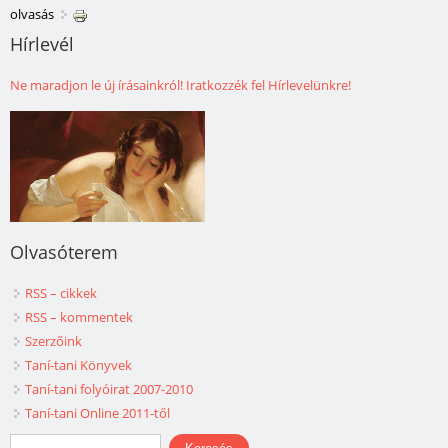
olvasás
Hírlevél
Ne maradjon le új írásainkról! Iratkozzék fel Hírlevelünkre!
Olvasóterem
RSS – cikkek
RSS – kommentek
Szerzőink
Taní-tani Könyvek
Taní-tani folyóirat 2007-2010
Taní-tani Online 2011-től
Keresés űrlap
Keresés