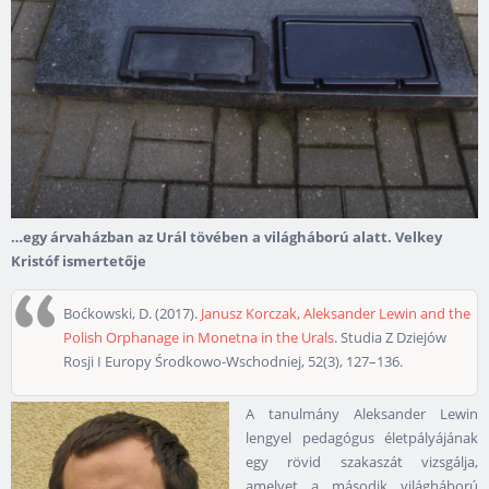
…egy árvaházban az Urál tövében a világháború alatt. Velkey
Kristóf ismertetője
Boćkowski, D. (2017).
Janusz Korczak, Aleksander Lewin and the
Polish Orphanage in Monetna in the Urals
. Studia Z Dziejów
Rosji I Europy Środkowo-Wschodniej, 52(3), 127–136.
A tanulmány Aleksander Lewin
lengyel pedagógus életpályájának
egy rövid szakaszát vizsgálja,
amelyet a második világháború