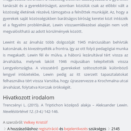
tanácsát és a gyerekbíróságot, azonban közülük csak az előbbi vált a
közösség életének részévé, támogatva a felnőttek munkáját. Az, hogy a
gyerekek saját közösségükben barátságos bíróság keretei közt intézzék
el a fegyelmi problémákat, Lewin visszaemlékezései alapján nem volt
megvalósítható az adott körülmények között.
Lewint és az árvaház több dolgozóját 1945 márciusában behívták
katonának, és kivezényelték a frontra, így az ott folyó pedagógiai munka
is megakadt. Lewin fél év múlva, a háború lezárultával tért vissza az
árvaházba, melynek lakóit 1946 májusában telepítették vissza
Lengyelországba. A visszatérő gyerekeket szétosztották különböző
lengyel intézetekbe, Lewin pedig az itt szerzett tapasztalatokat
felhasználva tért vissza Varsóba, hogy újraszervezze a Krochmalna utcai
árvaházat, folytatva Korczak örökségét.
Hivatkozott irodalom
Trencsényi L. (2015). A Triptichon középső alakja – Aleksander Lewin.
Neveléstörténet 12. (3-4.)
142-146.
A szerzőről:
Velkey Kristóf
A hozzászóláshoz
regisztráció
és
bejelentkezés
szükséges
2145