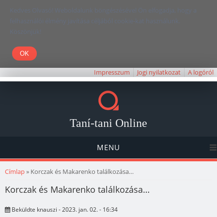
Kedves Olvasó! Weboldalunk böngészésével Ön elfogadja, hogy a
felhasználói élmény javítása céljából cookie-kat használunk.
Köszönjük!
Impresszum
Jogi nyilatkozat
A logóról
Taní-tani Online
MENU
Jelenlegi hely
Címlap
» Korczak és Makarenko találkozása…
Korczak és Makarenko találkozása…
Beküldte
knauszi
- 2023. jan. 02. - 16:34