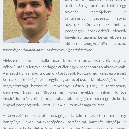
alatt a Szovjetunióban töltött egy
árvaház vezetőjeként. A
tanulmányt bevezető rövid
absztrakt könnyen felkeltheti a
pedagógiai érdeklődésű olvasók
figyelmét, ugyanis Lewin ebben az
időben
„megpróbálta ötvözni
Korczak gondolatait Anton Makarenko elgondolásaival”
.
Aleksander Lewin fiatalkorában Korczak munkatársa volt, majd a
háború után a lengyel pedagógiai élet egyik meghatározó alakjává vált.
A második világháború után ő vitte tovább Korczak munkáját és ő a vált
Korczak örökségének egyik gondozójává. Munkásságáról és
magyarországi hatásairól Trencsényi László (2015) ír részletesen,
kiemelve, hogy az 1960-as és ’70-es években milyen fontos
inspirációforrás volt itthon a szabadabb levegőjű, modern gondolkodó
lengyel pedagógusok – köztük Lewin – munkássága és írásai.
A bevezetőbe belelátott pedagógiai tartalom helyett a tanulmány
hangsúlya Lewin munkásságának történelmi hátterét vizsgálja. A
Szverdlovszki területre (melynek központja Szverdlovszk, mai nevén