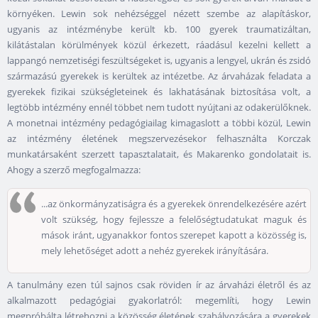
környéken. Lewin sok nehézséggel nézett szembe az alapításkor,
ugyanis az intézménybe került kb. 100 gyerek traumatizáltan,
kilátástalan körülmények közül érkezett, ráadásul kezelni kellett a
lappangó nemzetiségi feszültségeket is, ugyanis a lengyel, ukrán és zsidó
származású gyerekek is kerültek az intézetbe. Az árvaházak feladata a
gyerekek fizikai szükségleteinek és lakhatásának biztosítása volt, a
legtöbb intézmény ennél többet nem tudott nyújtani az odakerülőknek.
A monetnai intézmény pedagógiailag kimagaslott a többi közül, Lewin
az intézmény életének megszervezésekor felhasználta Korczak
munkatársaként szerzett tapasztalatait, és Makarenko gondolatait is.
Ahogy a szerző megfogalmazza:
...az önkormányzatiságra és a gyerekek önrendelkezésére azért
volt szükség, hogy fejlessze a felelőségtudatukat maguk és
mások iránt, ugyanakkor fontos szerepet kapott a közösség is,
mely lehetőséget adott a nehéz gyerekek irányítására.
A tanulmány ezen túl sajnos csak röviden ír az árvaházi életről és az
alkalmazott pedagógiai gyakorlatról: megemlíti, hogy Lewin
megpróbálta létrehozni a közösség életének szabályozására a gyerekek