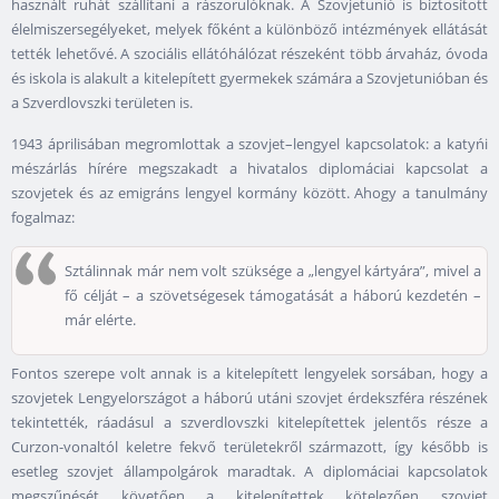
használt ruhát szállítani a rászorulóknak. A Szovjetunió is biztosított
élelmiszersegélyeket, melyek főként a különböző intézmények ellátását
tették lehetővé. A szociális ellátóhálózat részeként több árvaház, óvoda
és iskola is alakult a kitelepített gyermekek számára a Szovjetunióban és
a Szverdlovszki területen is.
1943 áprilisában megromlottak a szovjet–lengyel kapcsolatok: a katyńi
mészárlás hírére megszakadt a hivatalos diplomáciai kapcsolat a
szovjetek és az emigráns lengyel kormány között. Ahogy a tanulmány
fogalmaz:
Sztálinnak már nem volt szüksége a „lengyel kártyára”, mivel a
fő célját – a szövetségesek támogatását a háború kezdetén –
már elérte.
Fontos szerepe volt annak is a kitelepített lengyelek sorsában, hogy a
szovjetek Lengyelországot a háború utáni szovjet érdekszféra részének
tekintették, ráadásul a szverdlovszki kitelepítettek jelentős része a
Curzon-vonaltól keletre fekvő területekről származott, így később is
esetleg szovjet állampolgárok maradtak. A diplomáciai kapcsolatok
megszűnését követően a kitelepítettek kötelezően szovjet