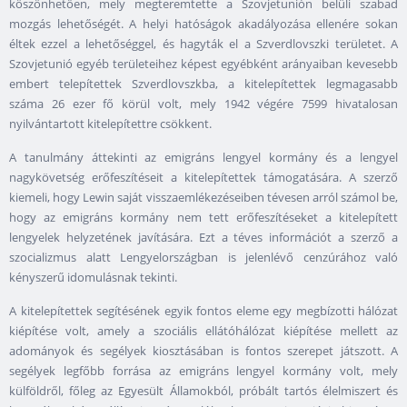
köszönhetően, mely megteremtette a Szovjetunión belüli szabad
mozgás lehetőségét. A helyi hatóságok akadályozása ellenére sokan
éltek ezzel a lehetőséggel, és hagyták el a Szverdlovszki területet. A
Szovjetunió egyéb területeihez képest egyébként arányaiban kevesebb
embert telepítettek Szverdlovszkba, a kitelepítettek legmagasabb
száma 26 ezer fő körül volt, mely 1942 végére 7599 hivatalosan
nyilvántartott kitelepítettre csökkent.
A tanulmány áttekinti az emigráns lengyel kormány és a lengyel
nagykövetség erőfeszítéseit a kitelepítettek támogatására. A szerző
kiemeli, hogy Lewin saját visszaemlékezéseiben tévesen arról számol be,
hogy az emigráns kormány nem tett erőfeszítéseket a kitelepített
lengyelek helyzetének javítására. Ezt a téves információt a szerző a
szocializmus alatt Lengyelországban is jelenlévő cenzúrához való
kényszerű idomulásnak tekinti.
A kitelepítettek segítésének egyik fontos eleme egy megbízotti hálózat
kiépítése volt, amely a szociális ellátóhálózat kiépítése mellett az
adományok és segélyek kiosztásában is fontos szerepet játszott. A
segélyek legfőbb forrása az emigráns lengyel kormány volt, mely
külföldről, főleg az Egyesült Államokból, próbált tartós élelmiszert és