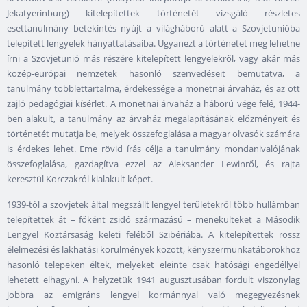
Jekatyerinburg) kitelepítettek történetét vizsgáló részletes
esettanulmány betekintés nyújt a világháború alatt a Szovjetunióba
telepített lengyelek hányattatásaiba. Ugyanezt a történetet meg lehetne
írni a Szovjetunió más részére kitelepített lengyelekről, vagy akár más
közép-európai nemzetek hasonló szenvedéseit bemutatva, a
tanulmány többlettartalma, érdekessége a monetnai árvaház, és az ott
zajló pedagógiai kísérlet. A monetnai árvaház a háború vége felé, 1944-
ben alakult, a tanulmány az árvaház megalapításának előzményeit és
történetét mutatja be, melyek összefoglalása a magyar olvasók számára
is érdekes lehet. Eme rövid írás célja a tanulmány mondanivalójának
összefoglalása, gazdagítva ezzel az Aleksander Lewinről, és rajta
keresztül Korczakról kialakult képet.
1939-tól a szovjetek által megszállt lengyel területekről több hullámban
telepítettek át – főként zsidó származású – menekülteket a Második
Lengyel Köztársaság keleti feléből Szibériába. A kitelepítettek rossz
élelmezési és lakhatási körülmények között, kényszermunkatáborokhoz
hasonló telepeken éltek, melyeket eleinte csak hatósági engedéllyel
lehetett elhagyni. A helyzetük 1941 augusztusában fordult viszonylag
jobbra az emigráns lengyel kormánnyal való megegyezésnek