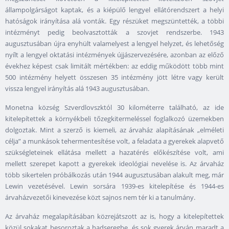
állampolgárságot kaptak, és a kiépülő lengyel ellátórendszert a helyi
hatóságok irányítása alá vonták. Egy részüket megszüntették, a többi
intézményt pedig beolvasztották a szovjet rendszerbe. 1943
augusztusában újra enyhült valamelyest a lengyel helyzet, és lehetőség
nyílt a lengyel oktatási intézmények újjászervezésére, azonban az előző
évekhez képest csak limitált mértékben: az eddig működött több mint
500 intézmény helyett összesen 35 intézmény jött létre vagy került
vissza lengyel irányítás alá 1943 augusztusában.
Monetna község Szverdlovszktól 30 kilométerre található, az ide
kitelepítettek a környékbeli tőzegkitermeléssel foglalkozó üzemekben
dolgoztak. Mint a szerző is kiemeli, az árvaház alapításának „elméleti
célja” a munkások tehermentesítése volt, a feladata a gyerekek alapvető
szükségleteinek ellátása mellett a hazatérés előkészítése volt, ami
mellett szerepet kapott a gyerekek ideológiai nevelése is. Az árvaház
több sikertelen próbálkozás után 1944 augusztusában alakult meg, már
Lewin vezetésével. Lewin sorsára 1939-es kitelepítése és 1944-es
árvaházvezetői kinevezése közt sajnos nem tér ki a tanulmány.
Az árvaház megalapításában közrejátszott az is, hogy a kitelepítettek
közül sokakat besoroztak a hadseregbe, és sok gyerek árván maradt a