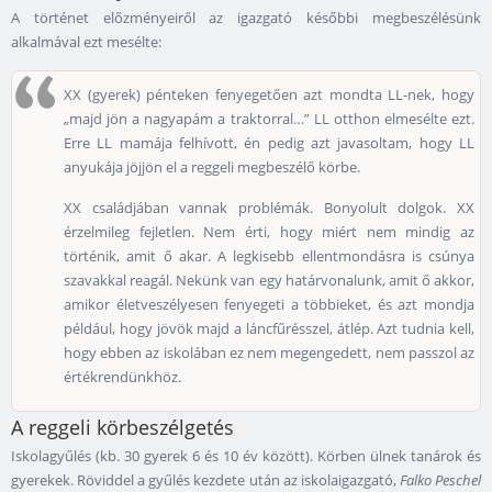
A történet előzményeiről az igazgató későbbi megbeszélésünk
alkalmával ezt mesélte:
XX (gyerek) pénteken fenyegetően azt mondta LL-nek, hogy
„majd jön a nagyapám a traktorral…” LL otthon elmesélte ezt.
Erre LL mamája felhívott, én pedig azt javasoltam, hogy LL
anyukája jöjjön el a reggeli megbeszélő körbe.
XX családjában vannak problémák. Bonyolult dolgok. XX
érzelmileg fejletlen. Nem érti, hogy miért nem mindig az
történik, amit ő akar. A legkisebb ellentmondásra is csúnya
szavakkal reagál. Nekünk van egy határvonalunk, amit ő akkor,
amikor életveszélyesen fenyegeti a többieket, és azt mondja
például, hogy jövök majd a láncfűrésszel, átlép. Azt tudnia kell,
hogy ebben az iskolában ez nem megengedett, nem passzol az
értékrendünkhöz.
A reggeli körbeszélgetés
Iskolagyűlés (kb. 30 gyerek 6 és 10 év között). Körben ülnek tanárok és
gyerekek. Röviddel a gyűlés kezdete után az iskolaigazgató,
Falko Peschel