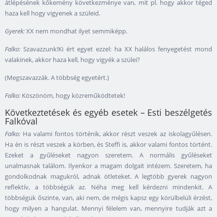
átlépésének kőkemény következménye van, mit pl. hogy akkor téged
haza kell hogy vigyenek a szüleid.
Gyerek:
XX nem mondhat ilyet semmiképp.
Falko:
Szavazzunk!Ki ért egyet ezzel: ha XX halálos fenyegetést mond
valakinek, akkor haza kell, hogy vigyék a szülei?
(Megszavazzák. A többség egyetért.)
Falko:
Köszönöm, hogy közreműködtetek!
Következtetések és egyéb esetek – Esti beszélgetés
Falkóval
Falko:
Ha valami fontos történik, akkor részt veszek az iskolagyűlésen.
Ha én is részt veszek a körben, és Steffi is, akkor valami fontos történt.
Ezeket a gyűléseket nagyon szeretem. A normális gyűléseket
unalmasnak találom. Ilyenkor a magam dolgait intézem. Szeretem, ha
gondolkodnak magukról, adnak ötleteket. A legtöbb gyerek nagyon
reflektív, a többségük az. Néha meg kell kérdezni mindenkit. A
többségük őszinte, van, aki nem, de mégis kapsz egy körülbelüli érzést,
hogy milyen a hangulat. Mennyi félelem van, mennyire tudják azt a