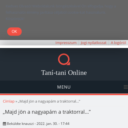
Kedves Olvasó! Weboldalunk böngészésével Ön elfogadja, hogy a
felhasználói élmény javítása céljából cookie-kat használunk.
Köszönjük!
Impresszum
Jogi nyilatkozat
A logóról
Taní-tani Online
MENU
Jelenlegi hely
Címlap
» „Majd jön a nagyapám a traktorral…”
„Majd jön a nagyapám a traktorral…”
Beküldte
knauszi
- 2022. jan. 30. - 17:44