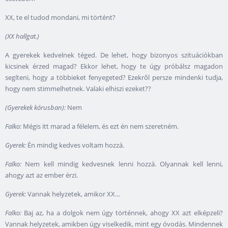
XX, te el tudod mondani, mi történt?
(XX hallgat.)
A gyerekek kedvelnek téged. De lehet, hogy bizonyos szituációkban
kicsinek érzed magad? Ekkor lehet, hogy te úgy próbálsz magadon
segíteni, hogy a többieket fenyegeted? Ezekről persze mindenki tudja,
hogy nem stimmelhetnek. Valaki elhiszi ezeket??
(Gyerekek kórusban):
Nem
Falko:
Mégis itt marad a félelem, és ezt én nem szeretném.
Gyerek:
Én mindig kedves voltam hozzá.
Falko:
Nem kell mindig kedvesnek lenni hozzá. Olyannak kell lenni,
ahogy azt az ember érzi.
Gyerek:
Vannak helyzetek, amikor XX…
Falko:
Baj az, ha a dolgok nem úgy történnek, ahogy XX azt elképzeli?
Vannak helyzetek, amikben úgy viselkedik, mint egy óvodás. Mindennek