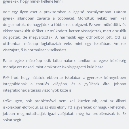
gyerekek, hogy minek kellene lenni.
Volt egy ilyen eset a praxisomban a legelső osztályomban. Három
gyerek állandóan zavarta a többieket. Mondtuk nekik: nem kell
dolgoznotok, de hagyjátok a többieket dolgozni. Ez sem működött, és
ekkor hazaküldtük őket. Ez működött. ketten visszajöttek, mert a szülők
dolgoztak, de megváltoztak. A harmadik egy otthonból jött. Ott az
otthonban másnap foglalkoztak vele, mint egy iskolában. Amikor
visszajött, ő is normálisan viselkedett.
Ez az egész másképp esik latba nálunk, amikor az egész közösség
mondja ezt neked, mint amikor az iskolaigazgató küld haza.
Fóti:
Írod, hogy nálatok, ebben az iskolában a gyerekek könnyebben
integrálódnak a tanulás világába, és a gyűlések által jobban
integrálódnak a társas viszonyok közé is.
Falko:
Igen, sok problémával nem kell küzdenünk, ami az állami
iskolákban előfordul. Ez az első előny. Itt a gyerekek önmaguk lehetnek,
jobban megmutathatják igazi valójukat, még ha problémásak is. Ez
sokat segít.