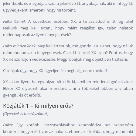
jelentkezik, és megadja a szót a jelenlévő LL anyukájának, aki mintegy LL
ügyvédjeként ismerteti, hogy mi történt.
Falko XX-nek:
A következő esetben, XX, a te családod is itt fog ülni!
Nekünk meg kell érteni, hogy miért reagálsz így, talán nálatok
midennaposak az ilyen fenyegetések?
Falko mindenkinek:
Meg kell értenünk, mit gondol XX! Lehet, hogy náluk
mindennaposak a fenyegetések. Csak LL-lel volt XX ilyen? Fontos, hogy
XX ne szoruljon védekezésbe. Megpróbáljuk meg objektíven tisztázni.
Csináljuk úgy, hogy XX figyeljen és meghallgasson minket!
XX akkor ilyen, ha egy olyan vita tör ki, amiben mindenki győzni akar.
Ekkor XX olyasmit akar mondani, ami a többieket ebben a vitában
gyengíti, és őt erősíti.
Közjáték 1 – Ki milyen erős?
(Gyerekek is hozzászólnak)
Falko:
Egy korábbi hozzászólásához kapcsolódva azt szeretném
kérdezni, hogy miért van az nálunk, ebben az iskolában, hogy mindenki