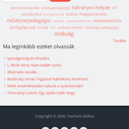
hátrányos helyzet
alternatív iskolák
drámapedagógia
IKT
magyartanítás
iskolakritika
külföld
kompetencia
művészetpedagógia
oktatáspolitika
nevelés
neveléstörténet
pedagógusok
romák
szabad nevelés
tantárgy-pedagógia
SNI
örökség
Tovább
Ma leginkább ezeket olvassák
Igazságosság és empátia
L. Ritók Nóra: Nem kellett volna
Alternatív iskolák...
Bodóczky István: Vigyázat! Kártékony festészet!
Miért eredménytelen nálunk a nyelvtanulás?
Trencsényi László: Egy újabb talált tárgy
Copyright © 2026, Taní-tani Online