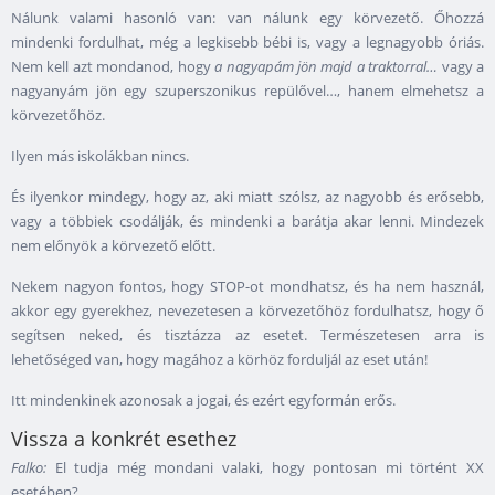
Nálunk valami hasonló van: van nálunk egy körvezető. Őhozzá
mindenki fordulhat, még a legkisebb bébi is, vagy a legnagyobb óriás.
Nem kell azt mondanod, hogy
a nagyapám jön majd a traktorral…
vagy a
nagyanyám jön egy szuperszonikus repülővel…, hanem elmehetsz a
körvezetőhöz.
Ilyen más iskolákban nincs.
És ilyenkor mindegy, hogy az, aki miatt szólsz, az nagyobb és erősebb,
vagy a többiek csodálják, és mindenki a barátja akar lenni. Mindezek
nem előnyök a körvezető előtt.
Nekem nagyon fontos, hogy STOP-ot mondhatsz, és ha nem használ,
akkor egy gyerekhez, nevezetesen a körvezetőhöz fordulhatsz, hogy ő
segítsen neked, és tisztázza az esetet. Természetesen arra is
lehetőséged van, hogy magához a körhöz forduljál az eset után!
Itt mindenkinek azonosak a jogai, és ezért egyformán erős.
Vissza a konkrét esethez
Falko:
El tudja még mondani valaki, hogy pontosan mi történt XX
esetében?