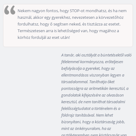
Nekem nagyon fontos, hogy STOP-ot mondhatsz, és ha nem
használ, akkor egy gyerekhez, nevezetesen a körvezetőhöz
fordulhatsz, hogy ő segítsen neked, és tisztázza az esetet.
Természetesen arra is lehetőséged van, hogy magához a
körhöz forduljál az eset után!
A tanár, aki osztályát a büntetésektől való
félelemmel kormányozza, erőteljesen
befolyásolja a gyereket, hogy az
ellentmondásos viszonyban legyen a
társadalommal. Taníthatja őket
pontosságra az aritmetikán keresztül, a
gondolatok kifejezésére az olvasáson
keresztül, de nem taníthat társadalmi
felelősségtudatot a történelem és a
földrajz tanításával. Nem lehet
bizonyítani, hogy a köztársaság jobb,
mint az önkényuralom, ha az
osztályteremben nem köztársaság van,