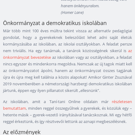
hanem önkényuralom.
(Homer Lane)
Önkormányzat a demokratikus iskolában
Már több mint 100 éves múltra tekint vissza az alternatív pedagógiai
gondolat, hogy a gyerekeknek beleszólást lehet adni saját életük
kormányzásába az iskolában, az iskolai osztályokban. A feladat persze
nem triviális. Ha egy tanárnak, a tanárok közösségének sikerül is
az
önkormányzat bevezetése
az iskolában vagy az osztályokban, a feladat
nincs egyszer és mindenkorra megoldva. Nemcsak az új tagok miatt kell
az önkormányzatot ápolni, hanem az önkormányzat összes tagjának
újra és újra meg kell találnia a közös alapokat! Amikor Ginter Zsuzsával
2019 novemberében a németországi harzbergi demokratikus iskolában
jártunk, éppen egy ilyen pillanatot sikerült „ellesnünk”.
Az iskolában, amit a Taní-tani Online oldalain már
részletesen
bemutattam
, minden reggel összegyűlnek a gyerekek, és közülük egy –
hetente másik – gyerek-vezető irányításával tanácskoznak. Mi egy hétfő
reggel érkeztünk, és így résztvevői lettünk az aznapi megbeszélésnek.
Az előzmények