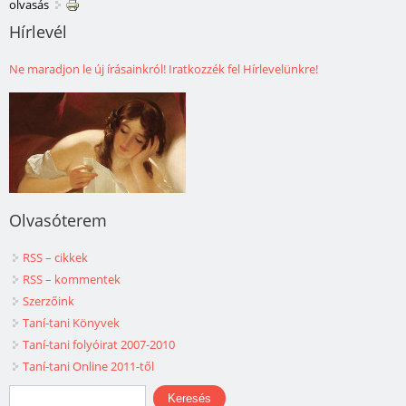
olvasás
Hírlevél
Ne maradjon le új írásainkról! Iratkozzék fel Hírlevelünkre!
Olvasóterem
RSS – cikkek
RSS – kommentek
Szerzőink
Taní-tani Könyvek
Taní-tani folyóirat 2007-2010
Taní-tani Online 2011-től
Keresés űrlap
Keresés