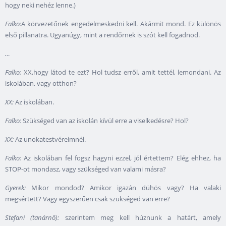
hogy neki nehéz lenne.)
Falko:
A körvezetőnek engedelmeskedni kell. Akármit mond. Ez különös
első pillanatra. Ugyanúgy, mint a rendőrnek is szót kell fogadnod.
…
Falko:
XX,hogy látod te ezt? Hol tudsz erről, amit tettél, lemondani. Az
iskolában, vagy otthon?
XX:
Az iskolában.
Falko:
Szükséged van az iskolán kívül erre a viselkedésre? Hol?
XX:
Az unokatestvéreimnél.
Falko:
Az iskolában fel fogsz hagyni ezzel, jól értettem? Elég ehhez, ha
STOP-ot mondasz, vagy szükséged van valami másra?
Gyerek:
Mikor mondod? Amikor igazán dühös vagy? Ha valaki
megsértett? Vagy egyszerűen csak szükséged van erre?
Stefani (tanárnő):
szerintem meg kell húznunk a határt, amely