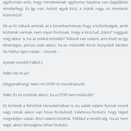
egyformán erős, hogy mindenkinek egyforma hatalma van (legalábbis
elméletileg). Ez így van, holott egyik kicsi, a másik nagy, és mindenki
különböző.
Mi az itt nálunk aminek az a következménye, hogy a különbségek, amik
köztetek vannak, nem olyan fontosak. Hogy a kicsi tud „bánni” naggyal,
még akkor is, ha az sokkal erősebb? Nálunk van valami, ami miatt ez így
lehetséges, persze csak akkor, ha ez működik! Kicsit bonyolult kérdés!
De hátha rájön valaki. – Szünet –
Gyerek:
(Ismétli Falkót.)
Falko:
De mi az?
(Kisgyerekhang):
Mert mi STOP-ot mondhatunk!
Falko:
És mi történik akkor, ha a STOP nem működik?
Ez történik a felnőttek társadalmában is, ha valaki valami furcsát mond
vagy csinál, akkor van hova fordulnod. Valahova fordulni, hogy téged
megvédjen valaki. Ahol valami történik. Például a rendőrség. Ha az nem
segít, akkor bírósághoz lehet fordulni.