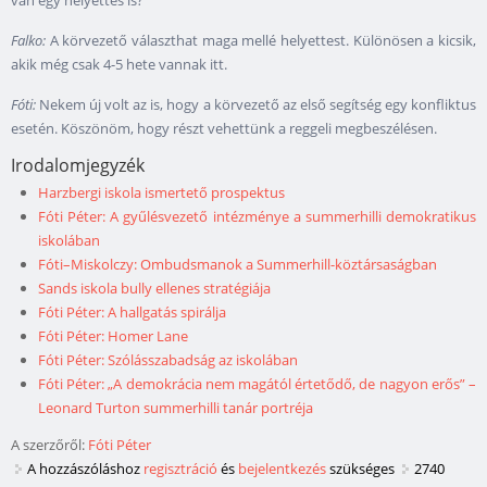
Falko:
A körvezető választhat maga mellé helyettest. Különösen a kicsik,
akik még csak 4-5 hete vannak itt.
Fóti:
Nekem új volt az is, hogy a körvezető az első segítség egy konfliktus
esetén. Köszönöm, hogy részt vehettünk a reggeli megbeszélésen.
Irodalomjegyzék
Harzbergi iskola ismertető prospektus
Fóti Péter: A gyűlésvezető intézménye a summerhilli demokratikus
iskolában
Fóti–Miskolczy: Ombudsmanok a Summerhill-köztársaságban
Sands iskola bully ellenes stratégiája
Fóti Péter: A hallgatás spirálja
Fóti Péter: Homer Lane
Fóti Péter: Szólásszabadság az iskolában
Fóti Péter: „A demokrácia nem magától értetődő, de nagyon erős” –
Leonard Turton summerhilli tanár portréja
A szerzőről:
Fóti Péter
A hozzászóláshoz
regisztráció
és
bejelentkezés
szükséges
2740