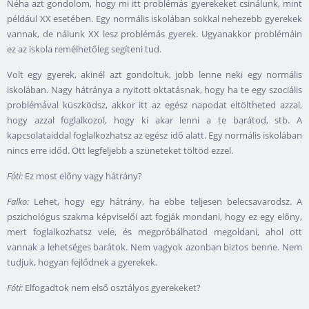
Néha azt gondolom, hogy mi itt problémás gyerekeket csinálunk, mint
például XX esetében. Egy normális iskolában sokkal nehezebb gyerekek
vannak, de nálunk XX lesz problémás gyerek. Ugyanakkor problémáin
ez az iskola remélhetőleg segíteni tud.
Volt egy gyerek, akinél azt gondoltuk, jobb lenne neki egy normális
iskolában. Nagy hátránya a nyitott oktatásnak, hogy ha te egy szociális
problémával küszködsz, akkor itt az egész napodat eltöltheted azzal,
hogy azzal foglalkozol, hogy ki akar lenni a te barátod, stb. A
kapcsolataiddal foglalkozhatsz az egész idő alatt. Egy normális iskolában
nincs erre időd. Ott legfeljebb a szüneteket töltöd ezzel.
Fóti:
Ez most előny vagy hátrány?
Falko:
Lehet, hogy egy hátrány, ha ebbe teljesen belecsavarodsz. A
pszichológus szakma képviselői azt fogják mondani, hogy ez egy előny,
mert foglalkozhatsz vele, és megpróbálhatod megoldani, ahol ott
vannak a lehetséges barátok. Nem vagyok azonban biztos benne. Nem
tudjuk, hogyan fejlődnek a gyerekek.
Fóti:
Elfogadtok nem első osztályos gyerekeket?