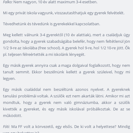
Falko:
Nem nagyon, 10 év alatt maximum 3-4 esetben.
Mi egy privát iskola vagyunk, visszautasíthatjuk egy gyerek felvételét.
Tévedhetünk és tévedünk is gyerekekkel kapcsolatban.
Meg kellett válnunk 3-4 gyerektől (10 év alattiak), mert a családjuk úgy
gondolta, hogy a gyerek szabadságába belefér, hogy nem feltétlenül jön
1/2 9-re az iskolába (free school). A gyerek hol 9-re, hol 1/2 10-re jött. Ők
pl. teljesen félreértették a mi iskolánk lényegét.
Egy másik gyerek annyira csak a maga dolgaival foglalkozott, hogy nem
tanult semmit. Ekkor beszélnünk kellett a gyerek szüleivel, hogy mi
legyen.
Egy másik családdal nem beszéltünk azonos nyelvet. A gyereknek
tanulási problémái voltak. A szülők ezt nem akarták látni. Amikor mi azt
mondtuk, hogy a gyerek nem való gimnáziumba, akkor a szülők
kivették a gyereket, és egy másik iskolával próbálkoztak. De az se
működött.
Fóti:
Ma FF volt a körvezető, egy elsős. De ki volt a helyettese? Mindig
van egy helyettes is?