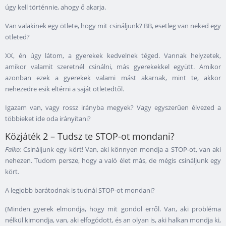
úgy kell történnie, ahogy ő akarja.
Van valakinek egy ötlete, hogy mit csináljunk? BB, esetleg van neked egy
ötleted?
XX, én úgy látom, a gyerekek kedvelnek téged. Vannak helyzetek,
amikor valamit szeretnél csinálni, más gyerekekkel együtt. Amikor
azonban ezek a gyerekek valami mást akarnak, mint te, akkor
nehezedre esik eltérni a saját ötletedtől.
Igazam van, vagy rossz irányba megyek? Vagy egyszerűen élvezed a
többieket ide oda irányítani?
Közjáték 2 – Tudsz te STOP-ot mondani?
Falko:
Csináljunk egy kört! Van, aki könnyen mondja a STOP-ot, van aki
nehezen. Tudom persze, hogy a való élet más, de mégis csináljunk egy
kört.
A legjobb barátodnak is tudnál STOP-ot mondani?
(Minden gyerek elmondja, hogy mit gondol erről. Van, aki probléma
nélkül kimondja, van, aki elfogódott, és an olyan is, aki halkan mondja ki,