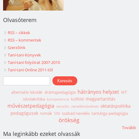
Olvasóterem
RSS – cikkek
RSS – kommentek
Szerzőink
Taní-tani Könyvek
Taní-tani folyóirat 2007-2010
Taní-tani Online 2011-től
Keresés űrlap
Keresés
hátrányos helyzet
alternatív iskolák
drámapedagógia
IKT
magyartanítás
iskolakritika
külföld
kompetencia
művészetpedagógia
oktatáspolitika
nevelés
neveléstörténet
pedagógusok
romák
szabad nevelés
tantárgy-pedagógia
SNI
örökség
Tovább
Ma leginkább ezeket olvassák