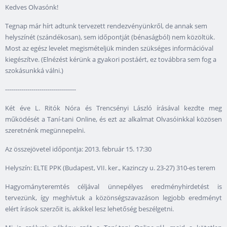
Kedves Olvasónk!
Tegnap már hírt adtunk tervezett rendezvényünkről, de annak sem
helyszínét (szándékosan), sem időpontját (bénaságból) nem közöltük.
Most az egész levelet megismételjük minden szükséges információval
kiegészítve. (Elnézést kérünk a gyakori postáért, ez továbbra sem fog a
szokásunkká válni.)
-----------------------------------
Két éve L. Ritók Nóra és Trencsényi László írásával kezdte meg
működését a Taní-tani Online, és ezt az alkalmat Olvasóinkkal közösen
szeretnénk megünnepelni.
Az összejövetel időpontja: 2013. február 15. 17:30
Helyszín: ELTE PPK (Budapest, VII. ker., Kazinczy u. 23-27) 310-es terem
Hagyományteremtés céljával ünnepélyes eredményhirdetést is
tervezünk, így meghívtuk a közönségszavazáson legjobb eredményt
elért írások szerzőit is, akikkel lesz lehetőség beszélgetni.