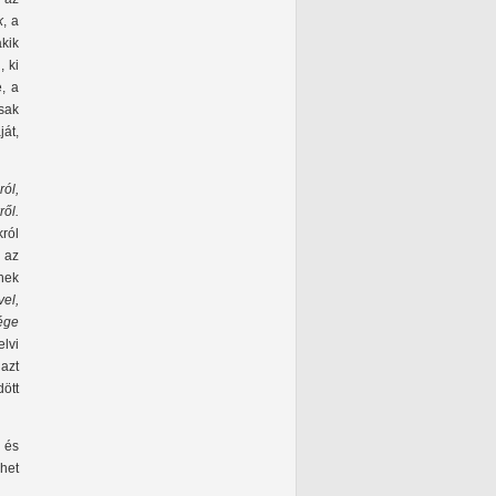
k
, a
kik
, ki
e, a
sak
át,
ól,
ről.
ról
 az
nek
el,
ége
elvi
azt
dött
 és
het