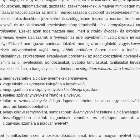
elvpedagógus vagyok
, a magyar nyelvet tanítom külföldieknek, idegen ajkúakn
lológusoknak, diplomatáknak, gazdasági szakembereknek. A magyar mint idegen ny
nításával kapcsolatosan az immár negyedszázada gyakorolt tevékenységeimmel
 előző bekezdésekben jelzettekkel összefüggésben teszem a mostani konferen
sztvevői és az alkalmazott neveléstudomány képviselői elé
a hangsúlyosnak tart
rdéseim
et. Ezeket azért fogalmaztam meg, mert
a cigány óvodás- és iskolásk
ermekek nyelvi státuszának
a lényegét
az erre egyébként hivatott
nyelvi terve
elvpolitikusok
nem igazán pontosan tükröző, nem igazán megfelelő, vagyis
kevé
ekvát körvonalakkal adják meg, ebből adódóan
éppen ezzel a tudás-
ntéshiánnyal
szükségtelen akadályok
at gördítenek az adott korosztályú növendé
lamint az ő nevelésüket, gondozásukat, továbbá tanulásukat, tanításukat tervez
ervezők elé. Íme, a hangsúlyos, mindenképpen
sürgetően válaszra váró kérdéseim
megnevezhető-e a cigány gyermekek
anyanyelv
e,
vagy inkább az
apanyelv
kategória a helyénvaló,
megragadható-e a cigányok nyelve
kisebbségi nyelv
ként,
esetleg
szórványnyelv
ként írható le a nyelvük,
talán a
származásnyelv
átfogó fogalom lehetne hasznos egy cselekvési
program kiindulópontjához,
avagy
környezetnyelv
ként, pontosabban:
államnyelv
ként kellene a cigánysággal
összefüggésben nekünk magunknak vennünk, és ekképpen adnunk a
cigányság számára a magyar nyelvet?
ért jelentkeztem ezzel a szekció-előadásommal, mert a magyar nyelvet ide