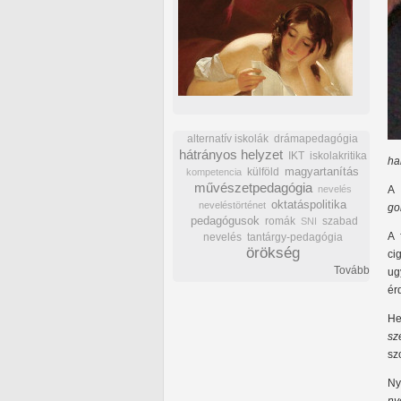
alternatív iskolák
drámapedagógia
hátrányos helyzet
IKT
iskolakritika
ha
külföld
magyartanítás
kompetencia
művészetpedagógia
nevelés
A 
oktatáspolitika
neveléstörténet
go
pedagógusok
romák
szabad
SNI
A 
nevelés
tantárgy-pedagógia
örökség
ci
Tovább
ug
ér
He
sz
sz
Ny