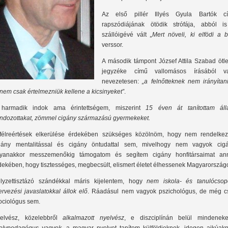
Az első pillér Illyés Gyula Bartók c
rapszódiájának ötödik strófája, abból i
szállóigévé vált
„Mert növeli, ki elfödi a b
verssor.
A második támpont József Attila Szabad ötle
jegyzéke című vallomásos írásából va
nevezetesen:
„
a felnőtteknek nem irányítani
nem csak értelmezniük kellene a kicsinyeket”
.
harmadik indok ama érintettségem, miszerint
15 éven át tanítottam áll
ndozottakat, zömmel cigány származású gyermekeket.
félreértések elkerülése érdekében szükséges közölnöm, hogy nem rendelke
gány mentalitással és cigány öntudattal sem, mivelhogy nem vagyok cigá
yanakkor messzemenőkig támogatom és segítem cigány honfitársaimat an
dekében, hogy tisztességes, megbecsült, elismert életet élhessenek Magyarország
lyzettisztázó szándékkal máris kijelentem, hogy
nem iskola- és tanulócsopo
ervezési javaslatokkal állok elő
. Ráadásul nem vagyok pszichológus, de még c
ociológus sem.
elvész, közelebbről
alkalmazott nyelvész
, e diszciplínán belül mindenekel