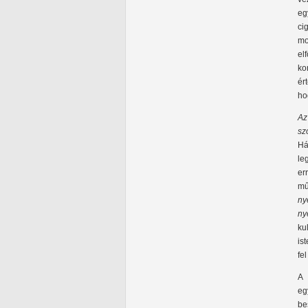
eg
ci
mo
el
ko
ér
ho
Az
sz
Há
le
er
mű
ny
ny
ku
is
fe
A 
eg
be