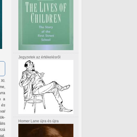
Jegyzetek az értékelésről
XI.
me,
rra
m a
 és
ával
ök-
Homer Lane újra és újra
lis
zzá
at.