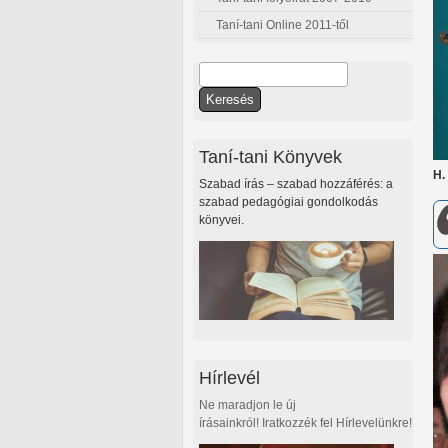
Taní-tani Online 2011-től
Keresés
Keresés űrlap
Taní-tani Könyvek
H.
Szabad írás – szabad hozzáférés: a
szabad pedagógiai gondolkodás
könyvei.
Hírlevél
Ne maradjon le új
írásainkról! Iratkozzék fel Hírlevelünkre!