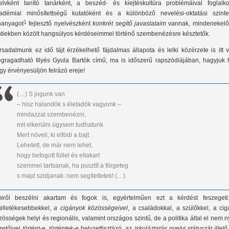
elvként tanító tanárként, a beszéd- és kiejtéskultúra problémáival foglalko
adémiai minősítettségű kutatóként és a különböző nevelési-oktatási szinte
1
nanyagot
fejlesztő nyelvészként
konkrét segítő javaslataim
vannak, mindenekelőt
ntiekben közölt hangsúlyos kérdéseimmel történő szembenézésre késztetők.
rsadalmunk ez idő tájt érzékelhető fájdalmas állapota és lelki közérzete is itt 
gragadható Illyés Gyula Bartók című, ma is időszerű rapszódiájában, hagyjuk h
gy érvényesüljön felrázó ereje!
(…) S jogunk van
– hisz halandók s életadók vagyunk –
mindazzal szembenézni,
mit elkerülni úgysem tudhatunk.
Mert növeli, ki elfödi a bajt.
Lehetett, de már nem lehet,
hogy befogott füllel és eltakart
szemmel tartsanak, ha pusztít a förgeteg
s majd szidjanak: nem segítettetek! (…)
iről beszélni akartam és fogok is, egyértelműen ezt a kérdést feszegeti
gilletékesebbekkel,
a cigányok közösségeivel
, a családokkal, a szülőkkel, a ci
zösségek helyi és regionális, valamint országos szintű, de a politika által el nem n
zetőivel
történt-e, történtek-e
helyzettisztázó,
az iskoláztatás nyelvi státuszát illető