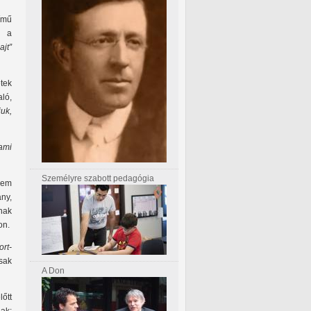
ímű
s a
ajt”
tek
ló,
uk,
ami
Személyre szabott pedagógia
zem
ny,
nak
on.
rt-
sak
A Don
őtt