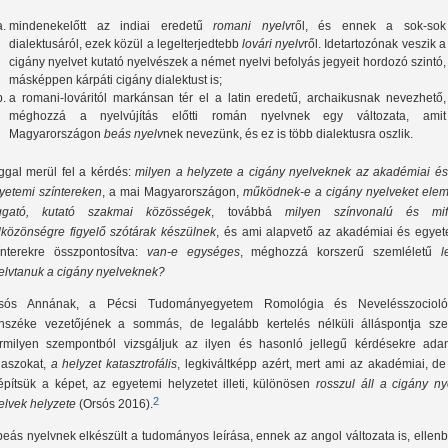
mindenekelőtt az indiai eredetű
romani nyelv
ről, és ennek a sok-sok
dialektusáról, ezek közül a legelterjedtebb
lovári nyelv
ről. Idetartozónak veszik a
cigány nyelvet kutató nyelvészek a német nyelvi befolyás jegyeit hordozó szintó,
másképpen kárpáti cigány dialektust is;
a romani-lováritól markánsan tér el a latin eredetű, archaikusnak nevezhető,
méghozzá a nyelvújítás előtti román nyelvnek egy változata, amit
Magyarországon
beás nyelv
nek nevezünk, és ez is több dialektusra oszlik.
ggal merül fel a kérdés:
milyen a helyzete a cigány nyelveknek az akadémiai és
yetemi színtereken
, a mai Magyarországon,
működnek-e a cigány nyelveket elem
ggató, kutató szakmai közösségek
, továbbá
milyen színvonalú és mif
lközönségre figyelő szótárak készülnek
, és ami alapvető az akadémiai és egyet
ínterekre összpontosítva:
van-e egységes
, méghozzá korszerű szemléletű
l
elvtanuk a cigány nyelveknek?
sós Annának, a Pécsi Tudományegyetem Romológia és Nevelésszocioló
nszéke vezetőjének a sommás, de legalább kertelés nélküli álláspontja szer
rmilyen szempontból vizsgáljuk az ilyen és hasonló jellegű kérdésekre ada
laszokat,
a helyzet katasztrofális
, legkiváltképp azért, mert ami az akadémiai, d
építsük a képet, az egyetemi helyzetet illeti, különösen
rosszul áll a cigány ny
2
elvek helyzete
(Orsós 2016).
beás nyelvnek elkészült a tudományos leírása, ennek az angol változata is, ellen