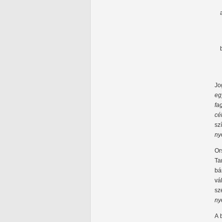
Jo
eg
fa
cé
sz
ny
Or
Ta
bá
vá
sz
ny
A 