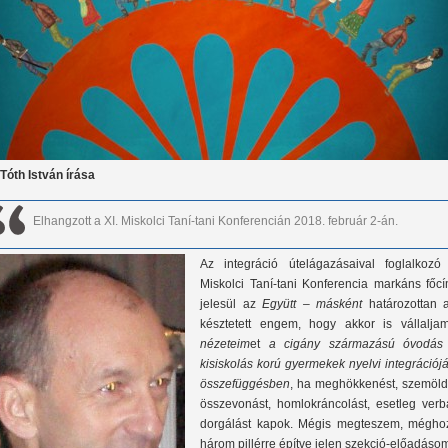
 Tóth István írása
Elhangzott a XI. Miskolci Taní-tani Konferencián 2018. február 2-án.
Az integráció útelágazásaival foglalkozó 
Miskolci Taní-tani Konferencia markáns főcí
jelesül az
Együtt – másként
határozottan a
késztetett engem, hogy akkor is vállalja
nézeteim
et
a cigány származású óvodás
kisiskolás korú gyermekek nyelvi integrációj
összefüggésben
, ha meghökkenést, szemöld
összevonást, homlokráncolást, esetleg verbá
dorgálást kapok. Mégis megteszem, mégho
három pillérre építve jelen szekció-előadásom