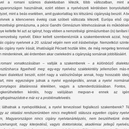
vel a romani számos dialektusban létezik, több változatban, mint a
gyarországon használnak, ezért ebben a nyelvészeti kérdésben bonyolultab
lyzet, mint a beás esetében, amit gyakorlatilag kis létszámú cigányság beszél. A 
elvnek a kilencvenes évekig csak szóbeli változata létezett. Európa első cig
mzetiségi gimnáziuma, a pécsi Gandhi Gimnázium létrehozásának és működésé
nye keltette fel azt az igényt, hogy ebben a nemzetiségi gimnáziumban (is) tanítani 
nemzetiség nyelvét. Ekkor kellett szembenézniük a szakembereknek azzal, ho
ás cigány nyelvnek a 20. század végén nem volt írásbelisége
. Nemzetközi szinte
ás cigány nyelv írását, írhatóságát Pécsett hozták létre, de még rengeteg tenniva
n mindenkinek, aki érdemben akar cselekedni a cigányság sorsának jobbításáért.
romani vonatkozásában
– vallják a szakemberek –
a különböző dialektu
esztízsharca figyelhető meg
: egy-egy nyelvész szaktekintély jellemzően más-
mani dialektust beszél, ezért nagy a valószínűsége annak, hogy hosszabb ideig
tart, mire egyezségre jutnak a nyelvi egységesítés, annak
a nyelvi normána
szonylagos általánossá tételében
, vagyis a sztenderdizálásában. Fontos, 
gkerülhetetlen kérdés, hogy valójában megvan-e ennek az igén
gfogalmazódott-e már ez a problémafelvetés.
t láthatnak a nyelvpolitikával, a nyelvi tervezéssel foglalkozó szakemberek?
Té
gy az oktatási rendszerünkben nincs megfelelő státusza egyetlen cigány nyelv
m, Magyarországon nincs cigány nyelvtanárképzés, nem beszélhetünk érde
szehangolt, nagy kiterjedésű, vagyis doktoriskolai, akadémiai jellegű nyelvész