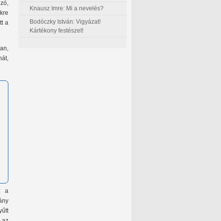
zó,
Knausz Imre: Mi a nevelés?
kre
Bodóczky István: Vigyázat!
t a
Kártékony festészet!
van,
át,
: a
gány
yűtt
, az