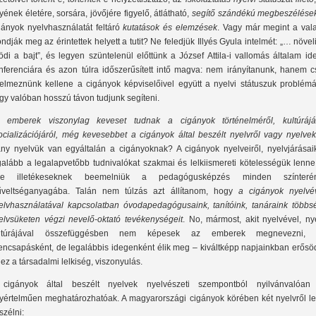
yének életére, sorsára, jövőjére figyelő, átlátható,
segítő szándékú megbeszélése
gányok nyelvhasználatát feltáró
kutatások és elemzések
. Vagy már megint a vala
ndják meg az érintettek helyett a tutit? Ne feledjük Illyés Gyula intelmét: „… növeli
födi a bajt”, és legyen szüntelenül előttünk a József Attila-i vallomás általam id
nferenciára és azon túlra időszerűsített intő magva: nem irányítanunk, hanem c
telmeznünk kellene a cigányok képviselőivel együtt a nyelvi státuszuk problémáj
gy valóban hosszú távon tudjunk segíteni.
 emberek viszonylag keveset tudnak a cigányok történelméről, kultúrájár
ocializációjáról, még kevesebbet a cigányok által beszélt nyelvről vagy nyelvek
ny nyelvük van egyáltalán a cigányoknak? A cigányok nyelveiről, nyelvjárásaik
galább a legalapvetőbb tudnivalókat szakmai és lelkiismereti kötelességük lenne
re illetékeseknek beemelniük a pedagógusképzés minden színteré
veltséganyagába. Talán nem túlzás azt állítanom, hogy
a cigányok nyelvév
elvhasználatával kapcsolatban óvodapedagógusaink, tanítóink, tanáraink többs
elvsüketen végzi nevelő-oktató tevékenységeit
. No, mármost, akit nyelvével, ny
ltúrájával összefüggésben nem képesek az emberek megnevezni, 
tencsapásként, de legalábbis idegenként élik meg – kiváltképp napjainkban erősö
l ez a társadalmi lelkiség, viszonyulás.
cigányok által beszélt nyelvek nyelvészeti szempontból nyilvánvalóan
yértelműen meghatározhatóak. A magyarországi cigányok körében két nyelvről le
szélni: