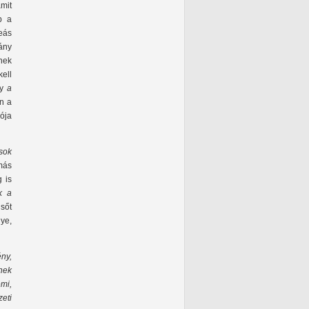
mit
b a
beás
ány
nek
kell
gy
a
n a
lója
sok
más
 is
k a
sőt
ye,
ny,
nek
mi,
eti