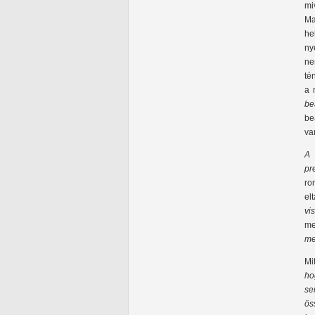
mi
Ma
he
ny
ne
té
a 
be
be
va
A 
pr
ro
el
vi
me
me
Mi
ho
se
ös