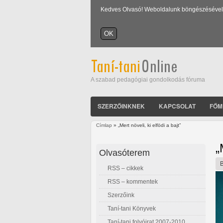
Kedves Olvasó! Weboldalunk böngészésével Ön
A szabad pedagógiai gondolkodás fóruma
SZERZŐINKNEK
KAPCSOLAT
FŐM
Címlap
» „Mert növeli, ki elfödi a bajt”
Jelenlegi hely
„
Olvasóterem
RSS – cikkek
RSS – kommentek
Szerzőink
Taní-tani Könyvek
Taní-tani folyóirat 2007-2010