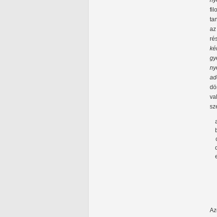
ny
fi
ta
az
ré
ké
gy
ny
ad
dö
va
sz
Az