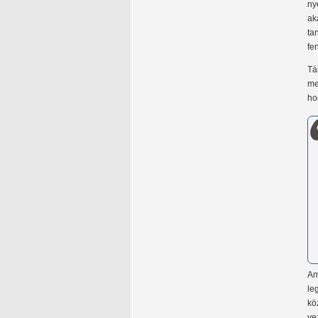
ny
ak
ta
fe
Tá
me
ho
Am
le
kö
ve