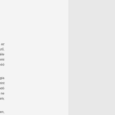
 az
ző,
éle
emi
eíró
gia
int
ndó
e ne
elv,
ben,