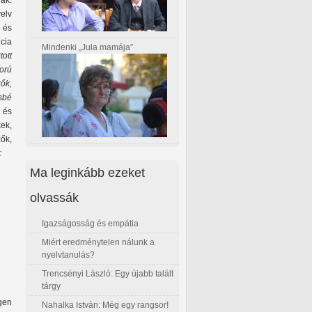
ak:
elv
 és
cia
Mindenki „Jula mamája”
ott
orú
zők,
sbé
 és
kek,
ők,
:
Ma leginkább ezeket
olvassák
Igazságosság és empátia
Miért eredménytelen nálunk a
nyelvtanulás?
Trencsényi László: Egy újabb talált
tárgy
gen
Nahalka István: Még egy rangsor!