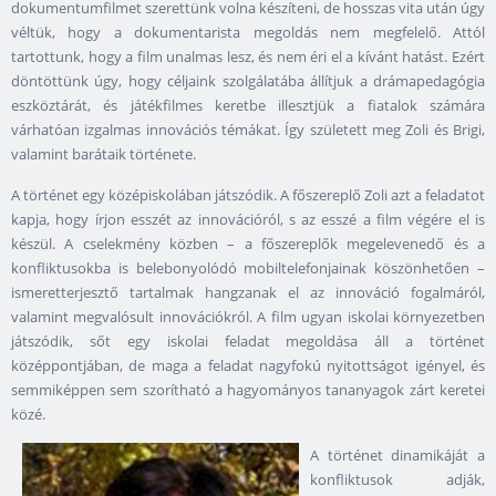
dokumentumfilmet szerettünk volna készíteni, de hosszas vita után úgy
véltük, hogy a dokumentarista megoldás nem megfelelő. Attól
tartottunk, hogy a film unalmas lesz, és nem éri el a kívánt hatást. Ezért
döntöttünk úgy, hogy céljaink szolgálatába állítjuk a drámapedagógia
eszköztárát, és játékfilmes keretbe illesztjük a fiatalok számára
várhatóan izgalmas innovációs témákat. Így született meg Zoli és Brigi,
valamint barátaik története.
A történet egy középiskolában játszódik. A főszereplő Zoli azt a feladatot
kapja, hogy írjon esszét az innovációról, s az esszé a film végére el is
készül. A cselekmény közben – a főszereplők megelevenedő és a
konfliktusokba is belebonyolódó mobiltelefonjainak köszönhetően –
ismeretterjesztő tartalmak hangzanak el az innováció fogalmáról,
valamint megvalósult innovációkról. A film ugyan iskolai környezetben
játszódik, sőt egy iskolai feladat megoldása áll a történet
középpontjában, de maga a feladat nagyfokú nyitottságot igényel, és
semmiképpen sem szorítható a hagyományos tananyagok zárt keretei
közé.
A történet dinamikáját a
konfliktusok adják,