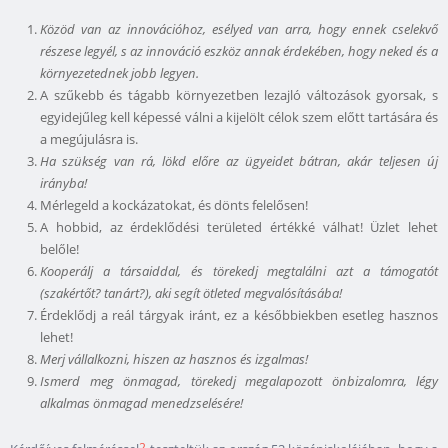
Közöd van az innovációhoz, esélyed van arra, hogy ennek cselekvő
részese legyél, s az innováció eszköz annak érdekében, hogy neked és a
környezetednek jobb legyen.
A szűkebb és tágabb környezetben lezajló változások gyorsak, s
egyidejűleg kell képessé válni a kijelölt célok szem előtt tartására és
a megújulásra is.
Ha szükség van rá, lökd előre az ügyeidet bátran, akár teljesen új
irányba!
Mérlegeld a kockázatokat, és dönts felelősen!
A hobbid, az érdeklődési területed értékké válhat! Üzlet lehet
belőle!
Kooperálj a társaiddal, és törekedj megtalálni azt a támogatót
(szakértőt? tanárt?), aki segít ötleted megvalósításába!
Érdeklődj a reál tárgyak iránt, ez a későbbiekben esetleg hasznos
lehet!
Merj vállalkozni, hiszen az hasznos és izgalmas!
Ismerd meg önmagad, törekedj megalapozott önbizalomra, légy
alkalmas önmagad menedzselésére!
2