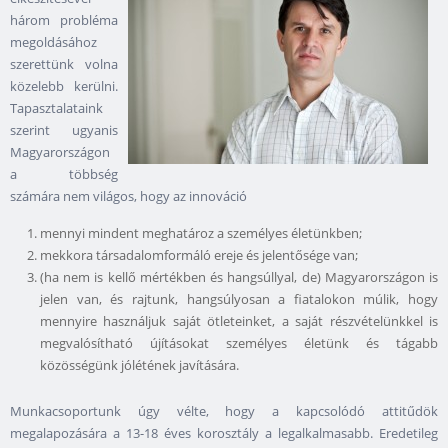
három probléma
megoldásához
szerettünk volna
közelebb kerülni.
Tapasztalataink
szerint ugyanis
Magyarországon
a többség
számára nem világos, hogy az innováció
mennyi mindent meghatároz a személyes életünkben;
mekkora társadalomformáló ereje és jelentősége van;
(ha nem is kellő mértékben és hangsúllyal, de) Magyarországon is
jelen van, és rajtunk, hangsúlyosan a fiatalokon múlik, hogy
mennyire használjuk saját ötleteinket, a saját részvételünkkel is
megvalósítható újításokat személyes életünk és tágabb
közösségünk jólétének javítására.
Munkacsoportunk úgy vélte, hogy a kapcsolódó attitűdök
megalapozására a 13-18 éves korosztály a legalkalmasabb. Eredetileg