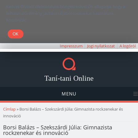
Kedves Olvasó! Weboldalunk böngészésével Ön elfogadja, hogy a
felhasználói élmény javítása céljából cookie-kat használunk.
Köszönjük!
Impresszum
Jogi nyilatkozat
A logóról
Taní-tani Online
MENU
Jelenlegi hely
Címlap
» Borsi Balázs – Szekszárdi Júlia: Gimnazista rockzenekar és
innováció
Borsi Balázs – Szekszárdi Júlia: Gimnazista
rockzenekar és innováció