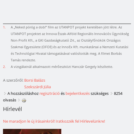
1.
A „Neked pörög a dob!” film az UTANPOT projekt keretében jött létre. Az
UTANPOT projektet az Innova Észak-Alföld Regionális Innovációs Ügynökség
Non-Profit Kft., a GKI Gazdaságkutató Zrt., az Osztályfőnökök Országos
Szakmai Egyesülete (OFOE) és az InnoEx Kft. munkatársai a Nemzeti Kutatási
és Technológiai Hivatal támogatásával valósították meg. A filmet Borbás
Tamás rendezte.
2.
A vizsgálatnál alkalmazott mérőeszközt Hanczár Gergely készítette.
A szerzőről:
Borsi Balázs
Szekszárdi Júlia
A hozzászóláshoz
regisztráció
és
bejelentkezés
szükséges
8254
olvasás
Hírlevél
Ne maradjon le új írásainkról! Iratkozzék fel Hírlevelünkre!