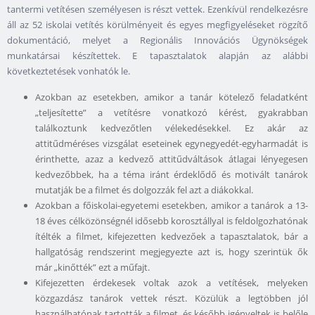
tantermi vetítésen személyesen is részt vettek. Ezenkívül rendelkezésre
áll az 52 iskolai vetítés körülményeit és egyes megfigyeléseket rögzítő
dokumentáció, melyet a Regionális Innovációs Ügynökségek
munkatársai készítettek. E tapasztalatok alapján az alábbi
következtetések vonhatók le.
Azokban az esetekben, amikor a tanár kötelező feladatként
„teljesítette” a vetítésre vonatkozó kérést, gyakrabban
találkoztunk kedvezőtlen vélekedésekkel. Ez akár az
attitűdméréses vizsgálat eseteinek egynegyedét-egyharmadát is
érinthette, azaz a kedvező attitűdváltások átlagai lényegesen
kedvezőbbek, ha a téma iránt érdeklődő és motivált tanárok
mutatják be a filmet és dolgozzák fel azt a diákokkal.
Azokban a főiskolai-egyetemi esetekben, amikor a tanárok a 13-
18 éves célközönségnél idősebb korosztállyal is feldolgozhatónak
ítélték a filmet, kifejezetten kedvezőek a tapasztalatok, bár a
hallgatóság rendszerint megjegyezte azt is, hogy szerintük ők
már „kinőtték” ezt a műfajt.
Kifejezetten érdekesek voltak azok a vetítések, melyeken
közgazdász tanárok vettek részt. Közülük a legtöbben jól
használhatónak tartották a filmet, és később igényeltek is belőle