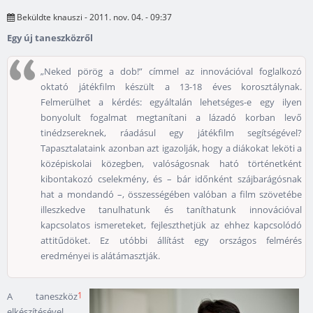
Beküldte
knauszi
- 2011. nov. 04. - 09:37
Egy új taneszközről
„Neked pörög a dob!” címmel az innovációval foglalkozó
oktató játékfilm készült a 13-18 éves korosztálynak.
Felmerülhet a kérdés: egyáltalán lehetséges-e egy ilyen
bonyolult fogalmat megtanítani a lázadó korban levő
tinédzsereknek, ráadásul egy játékfilm segítségével?
Tapasztalataink azonban azt igazolják, hogy a diákokat leköti a
középiskolai közegben, valóságosnak ható történetként
kibontakozó cselekmény, és – bár időnként szájbarágósnak
hat a mondandó –, összességében valóban a film szövetébe
illeszkedve tanulhatunk és taníthatunk innovációval
kapcsolatos ismereteket, fejleszthetjük az ehhez kapcsolódó
attitűdöket. Ez utóbbi állítást egy országos felmérés
eredményei is alátámasztják.
1
A taneszköz
elkészítésével