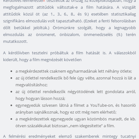
Kérdőíves felméréssel
teszteltük az ország 52 középiskolájában, hogy a
megfogalmazott attitűdök változtak-e a film hatására. A vizsgált
attitűdök közül öt (az 1., 3., 6., 8., és 9.) esetében statisztikailag
szignifikáns elmozdulás volt tapasztalható. (Ezeket a fenti felsorolásban
dőlt betűkkel jelöltük.) Örömünkre szolgált, hogy a legnagyobb
elmozdulás az önismeret, önbizalom, önmenedzselés (9.) terén
mutatkozott.
A kérdőívben tesztelni próbáltuk a film hatását is. A válaszokból
kiderült, hogy a film megnézését követően
a megkérdezettek csaknem egyharmadának lett néhány ötlete;
az új ötlettel rendelkezők bő fele úgy vélte, azonnal hozzá is lát a
megvalósításhoz;
az új ötlettel rendelkezők négyötödének lett gondolata arról,
hogy hogyan lásson hozzá;
egynegyedük szívesen látná a filmet a YouTube-on, és hasonló
arányban sajnálkoznak, hogy ez ott még nem elérhető;
a megkérdezettek egynegyede ugyan közömbös maradt, de kb.
ötven százalékukat biztosan „nem idegesítette” a film.
A felmérési eredményeket elemző szakemberek mintegy tucatnyi