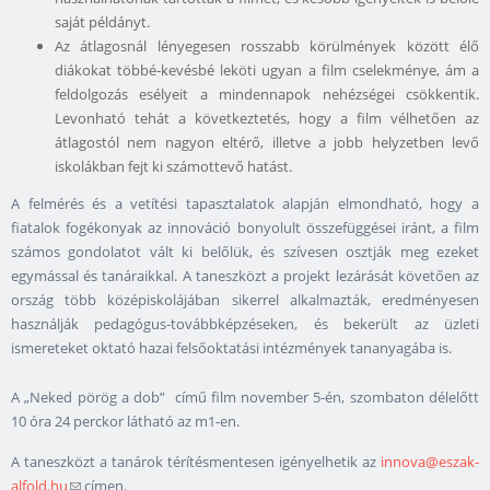
saját példányt.
Az átlagosnál lényegesen rosszabb körülmények között élő
diákokat többé-kevésbé leköti ugyan a film cselekménye, ám a
feldolgozás esélyeit a mindennapok nehézségei csökkentik.
Levonható tehát a következtetés, hogy a film vélhetően az
átlagostól nem nagyon eltérő, illetve a jobb helyzetben levő
iskolákban fejt ki számottevő hatást.
A felmérés és a vetítési tapasztalatok alapján elmondható, hogy a
fiatalok fogékonyak az innováció bonyolult összefüggései iránt, a film
számos gondolatot vált ki belőlük, és szívesen osztják meg ezeket
egymással és tanáraikkal. A taneszközt a projekt lezárását követően az
ország több középiskolájában sikerrel alkalmazták, eredményesen
használják pedagógus-továbbképzéseken, és bekerült az üzleti
ismereteket oktató hazai felsőoktatási intézmények tananyagába is.
A „Neked pörög a dob” című film november 5-én, szombaton délelőtt
10 óra 24 perckor látható az m1-en.
A taneszközt a tanárok térítésmentesen igényelhetik az
innova@eszak-
alfold.hu
(link sends e-mail)
címen.