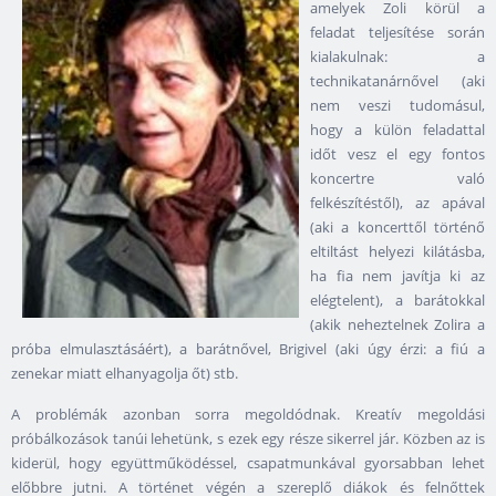
amelyek Zoli körül a
feladat teljesítése során
kialakulnak: a
technikatanárnővel (aki
nem veszi tudomásul,
hogy a külön feladattal
időt vesz el egy fontos
koncertre való
felkészítéstől), az apával
(aki a koncerttől történő
eltiltást helyezi kilátásba,
ha fia nem javítja ki az
elégtelent), a barátokkal
(akik neheztelnek Zolira a
próba elmulasztásáért), a barátnővel, Brigivel (aki úgy érzi: a fiú a
zenekar miatt elhanyagolja őt) stb.
A problémák azonban sorra megoldódnak. Kreatív megoldási
próbálkozások tanúi lehetünk, s ezek egy része sikerrel jár. Közben az is
kiderül, hogy együttműködéssel, csapatmunkával gyorsabban lehet
előbbre jutni. A történet végén a szereplő diákok és felnőttek