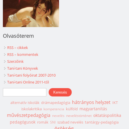
Olvasóterem
RSS – cikkek
RSS – kommentek
Szerzőink
Taní-tani Könyvek
Taní-tani folyóirat 2007-2010
Taní-tani Online 2011-től
Keresés űrlap
Keresés
hátrányos helyzet
alternatív iskolák
drámapedagógia
IKT
magyartanítás
iskolakritika
külföld
kompetencia
művészetpedagógia
oktatáspolitika
nevelés
neveléstörténet
pedagógusok
romák
szabad nevelés
tantárgy-pedagógia
SNI
örökség