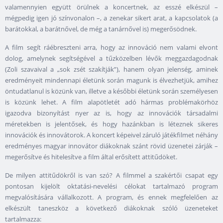
valamennyien együtt örülnek a koncertnek, az esszé elkészül –
mégpedig igen jó színvonalon –, a zenekar sikert arat, a kapcsolatok (a
barátokkal, a barátnővel, de még a tanárnővel is) megerősödnek.
A film segít ráébreszteni arra, hogy az innováció nem valami elvont
dolog, amelynek segítségével a tűzközelben lévők meggazdagodnak
(Zoli szavaival a „sok zsét szakítják”), hanem olyan jelenség, aminek
eredményeit mindennapi életünk során magunk is élvezhetjük, amihez
öntudatlanul is közünk van, illetve a későbbi életünk során személyesen
is közünk lehet. A film alapötletét adó hármas problémakörhöz
igazodva bizonyítást nyer az is, hogy az innovációk társadalmi
méretekben is jelentősek, és hogy hazánkban is léteznek sikeres
innovációk és innovátorok. A koncert képeivel záruló játékfilmet néhány
eredményes magyar innovátor diákoknak szánt rövid üzenetei zárják –
megerősítve és hitelesítve a film által erősített attitűdöket.
De milyen attitűdökről is van szó? A filmmel a szakértői csapat egy
pontosan kijelölt oktatási-nevelési célokat tartalmazó program
megvalósítására vállalkozott. A program, és ennek megfelelően az
elkészült taneszköz a következő diákoknak szóló üzeneteket
tartalmazza: