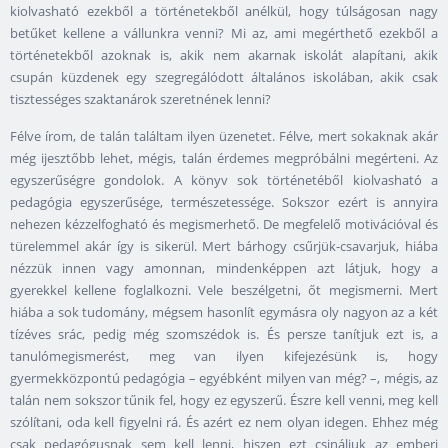
kiolvasható ezekből a történetekből anélkül, hogy túlságosan nagy
betűket kellene a vállunkra venni? Mi az, ami megérthető ezekből a
történetekből azoknak is, akik nem akarnak iskolát alapítani, akik
csupán küzdenek egy szegregálódott általános iskolában, akik csak
tisztességes szaktanárok szeretnének lenni?
Félve írom, de talán találtam ilyen üzenetet. Félve, mert sokaknak akár
még ijesztőbb lehet, mégis, talán érdemes megpróbálni megérteni. Az
egyszerűségre gondolok. A könyv sok történetéből kiolvasható a
pedagógia egyszerűsége, természetessége. Sokszor ezért is annyira
nehezen kézzelfogható és megismerhető. De megfelelő motivációval és
türelemmel akár így is sikerül. Mert bárhogy csűrjük-csavarjuk, hiába
nézzük innen vagy amonnan, mindenképpen azt látjuk, hogy a
gyerekkel kellene foglalkozni. Vele beszélgetni, őt megismerni. Mert
hiába a sok tudomány, mégsem hasonlít egymásra oly nagyon az a két
tízéves srác, pedig még szomszédok is. És persze tanítjuk ezt is, a
tanulómegismerést, meg van ilyen kifejezésünk is, hogy
gyermekközpontú pedagógia – egyébként milyen van még? –, mégis, az
talán nem sokszor tűnik fel, hogy ez egyszerű. Észre kell venni, meg kell
szólítani, oda kell figyelni rá. És azért ez nem olyan idegen. Ehhez még
csak pedagógusnak sem kell lenni, hiszen ezt csináljuk az emberi