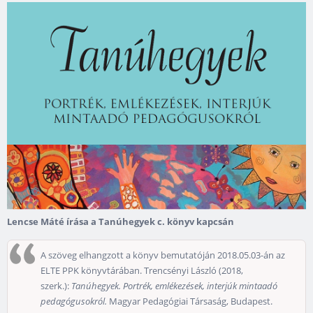
Lencse Máté írása a Tanúhegyek c. könyv kapcsán
A szöveg elhangzott a könyv bemutatóján 2018.05.03-án az
ELTE PPK könyvtárában. Trencsényi László (2018,
szerk.):
Tanúhegyek. Portrék, emlékezések, interjúk mintaadó
pedagógusokról.
Magyar Pedagógiai Társaság, Budapest.