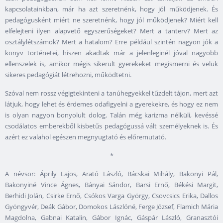
kapcsolatainkban, már ha azt szeretnénk, hogy jól működjenek. És
pedagógusként miért ne szeretnénk, hogy jól működjenek? Miért kell
elfelejteni ilyen alapvető egyszerűségeket? Mert a tanterv? Mert az
osztálylétszámok? Mert a hatalom? Erre például szintén nagyon jók a
könyv történetei, hiszen akadtak már a jelenleginél jóval nagyobb
ellenszelek is, amikor mégis sikerült gyerekeket megismerni és velük
sikeres pedagógiát létrehozni, működtetni.
Szóval nem rossz végigtekinteni a tanúhegyekkel tűzdelt tájon, mert azt
látjuk, hogy lehet és érdemes odafigyelni a gyerekekre, és hogy ez nem
is olyan nagyon bonyolult dolog. Talán még karizma nélküli, kevéssé
csodálatos emberekből kisbetűs pedagógussá vált személyeknek is. És
azért ez valahol egészen megnyugtató és előremutató.
*
A névsor: Áprily Lajos, Arató László, Bácskai Mihály, Bakonyi Pál,
Bakonyiné Vince Ágnes, Bányai Sándor, Barsi Ernő, Békési Margit,
Berhidi Jolán, Csirke Ernő, Csókos Varga György, Csovcsics Erika, Dallos
Gyöngyvér, Deák Gábor, Domokos Lászlóné, Ferge József, Flamich Mária
Magdolna, Gabnai Katalin, Gábor Ignác, Gáspár László, Granasztói