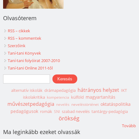
Olvasóterem
RSS – cikkek
RSS – kommentek
Szerzőink
Taní-tani Könyvek
Taní-tani folyóirat 2007-2010
Taní-tani Online 2011-től
Keresés űrlap
Keresés
hátrányos helyzet
alternatív iskolák
drámapedagógia
IKT
magyartanítás
iskolakritika
külföld
kompetencia
művészetpedagógia
oktatáspolitika
nevelés
neveléstörténet
pedagógusok
romák
szabad nevelés
tantárgy-pedagógia
SNI
örökség
Tovább
Ma leginkább ezeket olvassák