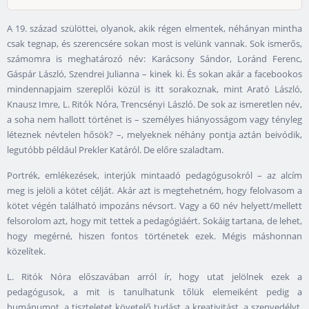
A 19. század szülöttei, olyanok, akik régen elmentek, néhányan mintha
csak tegnap, és szerencsére sokan most is velünk vannak. Sok ismerős,
számomra is meghatározó név: Karácsony Sándor, Loránd Ferenc,
Gáspár László, Szendrei Julianna – kinek ki. És sokan akár a facebookos
mindennapjaim szereplői közül is itt sorakoznak, mint Arató László,
Knausz Imre, L. Ritók Nóra, Trencsényi László. De sok az ismeretlen név,
a soha nem hallott történet is – személyes hiányosságom vagy tényleg
léteznek névtelen hősök? –, melyeknek néhány pontja aztán beivódik,
legutóbb például Prekler Katáról. De előre szaladtam.
Portrék, emlékezések, interjúk mintaadó pedagógusokról – az alcím
meg is jelöli a kötet célját. Akár azt is megtehetném, hogy felolvasom a
kötet végén található impozáns névsort. Vagy a 60 név helyett/mellett
felsorolom azt, hogy mit tettek a pedagógiáért. Sokáig tartana, de lehet,
hogy megérné, hiszen fontos történetek ezek. Mégis máshonnan
közelítek.
L. Ritók Nóra előszavában arról ír, hogy utat jelölnek ezek a
pedagógusok, a mit is tanulhatunk tőlük elemeiként pedig a
humánumot, a tiszteletet követelő tudást, a kreativitást, a szenvedélyt,