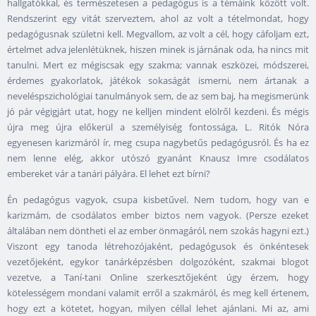
hallgatókkal, és természetesen a pedagógus is a témáink között volt.
Rendszerint egy vitát szerveztem, ahol az volt a tételmondat, hogy
pedagógusnak születni kell. Megvallom, az volt a cél, hogy cáfoljam ezt,
értelmet adva jelenlétüknek, hiszen minek is járnának oda, ha nincs mit
tanulni. Mert ez mégiscsak egy szakma; vannak eszközei, módszerei,
érdemes gyakorlatok, játékok sokaságát ismerni, nem ártanak a
neveléspszichológiai tanulmányok sem, de az sem baj, ha megismerünk
jó pár végigjárt utat, hogy ne kelljen mindent elölről kezdeni. És mégis
újra meg újra előkerül a személyiség fontossága, L. Ritók Nóra
egyenesen karizmáról ír, meg csupa nagybetűs pedagógusról. És ha ez
nem lenne elég, akkor utószó gyanánt Knausz Imre csodálatos
embereket vár a tanári pályára. El lehet ezt bírni?
Én pedagógus vagyok, csupa kisbetűvel. Nem tudom, hogy van e
karizmám, de csodálatos ember biztos nem vagyok. (Persze ezeket
általában nem döntheti el az ember önmagáról, nem szokás hagyni ezt.)
Viszont egy tanoda létrehozójaként, pedagógusok és önkéntesek
vezetőjeként, egykor tanárképzésben dolgozóként, szakmai blogot
vezetve, a Taní-tani Online szerkesztőjeként úgy érzem, hogy
kötelességem mondani valamit erről a szakmáról, és meg kell értenem,
hogy ezt a kötetet, hogyan, milyen céllal lehet ajánlani. Mi az, ami