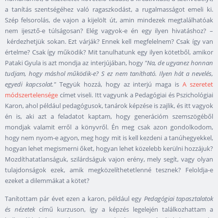
a tanítás szentségéhez való ragaszkodást, a rugalmasságot emeli ki.
Szép felsorolás, de vajon a kijelölt út, amin mindezek megtalálhatóak
nem ijesztő-e túlságosan? Elég vagyok-e én egy ilyen hivatáshoz? –
kérdezhetjük sokan. Ezt várják? Ennek kell megfelelnem? Csak így van
értelme? Csak így működik? Mit tanulhatunk egy ilyen kötetből, amikor
Pataki Gyula is azt mondja az interjújában, hogy
"Na, de ugyanez honnan
tudjam, hogy máshol működik-e? S ez nem tanítható. Ilyen hát a nevelés,
egyedi kapcsolat."
Tegyük hozzá, hogy az interjú maga is
A szeretet
módszertelensége
címet viseli. Itt vagyunk a Pedagógiai és Pszichológiai
Karon, ahol például pedagógusok, tanárok képzése is zajlik, és itt vagyok
én is, aki azt a feladatot kaptam, hogy generációm szemszögéből
mondjak valamit erről a könyvről. Én meg csak azon gondolkodom,
hogy nem nyom-e agyon, meg hogy mit is kell kezdeni a tanúhegyekkel,
hogyan lehet megismerni őket, hogyan lehet közelebb kerülni hozzájuk?
Mozdíthatatlanságuk, szilárdságuk vajon erény, mely segít, vagy olyan
tulajdonságok ezek, amik megközelíthetetlenné tesznek? Feloldja-e
ezeket a dilemmákat a kötet?
Tanítottam pár évet ezen a karon, például egy
Pedagógiai tapasztalatok
és nézetek
című kurzuson, így a képzés legelején találkozhattam a