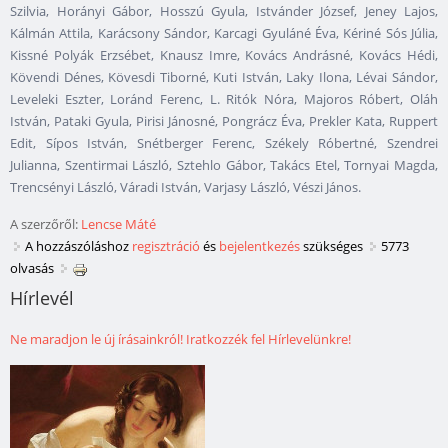
Szilvia, Horányi Gábor, Hosszú Gyula, Istvánder József, Jeney Lajos,
Kálmán Attila, Karácsony Sándor, Karcagi Gyuláné Éva, Kériné Sós Júlia,
Kissné Polyák Erzsébet, Knausz Imre, Kovács Andrásné, Kovács Hédi,
Kövendi Dénes, Kövesdi Tiborné, Kuti István, Laky Ilona, Lévai Sándor,
Leveleki Eszter, Loránd Ferenc, L. Ritók Nóra, Majoros Róbert, Oláh
István, Pataki Gyula, Pirisi Jánosné, Pongrácz Éva, Prekler Kata, Ruppert
Edit, Sípos István, Snétberger Ferenc, Székely Róbertné, Szendrei
Julianna, Szentirmai László, Sztehlo Gábor, Takács Etel, Tornyai Magda,
Trencsényi László, Váradi István, Varjasy László, Vészi János.
A szerzőről:
Lencse Máté
A hozzászóláshoz
regisztráció
és
bejelentkezés
szükséges
5773
olvasás
Hírlevél
Ne maradjon le új írásainkról! Iratkozzék fel Hírlevelünkre!