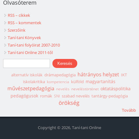
Olvasóterem
RSS – cikkek
RSS – kommentek
Szerzőink
Taní-tani Könyvek
Taní-tani folyóirat 2007-2010
Taní-tani Online 2011-től
Keresés űrlap
Keresés
hátrányos helyzet
alternatív iskolák
drámapedagógia
IKT
magyartanítás
iskolakritika
külföld
kompetencia
művészetpedagógia
oktatáspolitika
nevelés
neveléstörténet
pedagógusok
romák
szabad nevelés
tantárgy-pedagógia
SNI
örökség
Tovább
Copyright © 2026, Taní-tani Online