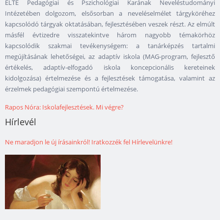
ELTE Pedagógiai és Pszichológiai Karának Neveléstudományi
Intézetében dolgozom, elsősorban a neveléselmélet tárgyköréhez
kapcsolódó tárgyak oktatásában, fejlesztésében veszek részt. Az elmúlt
másfél évtizedre visszatekintve három nagyobb témakörhöz
kapcsolódik szakmai tevékenységem: a tanárképzés tartalmi
megújításának lehetőségei, az adaptív iskola (MAG-program, fejlesztő
értékelés, adaptív-elfogadó iskola koncepcionális kereteinek
kidolgozása) értelmezése és a fejlesztések támogatása, valamint az
érzelmek pedagógiai szempontú értelmezése.
Rapos Nóra: Iskolafejlesztések. Mi végre?
Hírlevél
Ne maradjon le új írásainkról! Iratkozzék fel Hírlevelünkre!