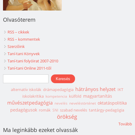
Olvasóterem
RSS – cikkek
RSS – kommentek
Szerzőink
Taní-tani Könyvek
Taní-tani folyóirat 2007-2010
Taní-tani Online 2011-től
Keresés űrlap
Keresés
hátrányos helyzet
alternatív iskolák
drámapedagógia
IKT
magyartanítás
iskolakritika
külföld
kompetencia
művészetpedagógia
oktatáspolitika
nevelés
neveléstörténet
pedagógusok
romák
szabad nevelés
tantárgy-pedagógia
SNI
örökség
Tovább
Ma leginkább ezeket olvassák