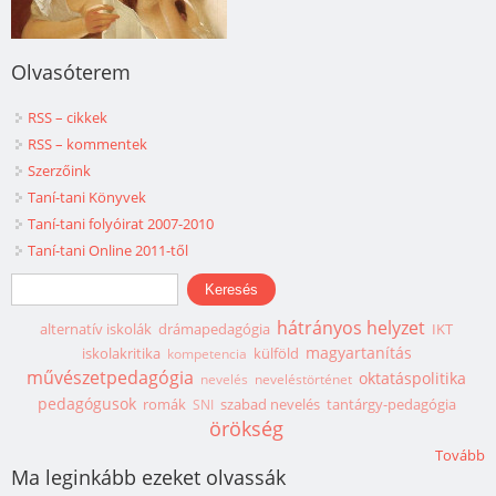
Olvasóterem
RSS – cikkek
RSS – kommentek
Szerzőink
Taní-tani Könyvek
Taní-tani folyóirat 2007-2010
Taní-tani Online 2011-től
Keresés űrlap
Keresés
hátrányos helyzet
alternatív iskolák
drámapedagógia
IKT
magyartanítás
iskolakritika
külföld
kompetencia
művészetpedagógia
oktatáspolitika
nevelés
neveléstörténet
pedagógusok
romák
szabad nevelés
tantárgy-pedagógia
SNI
örökség
Tovább
Ma leginkább ezeket olvassák