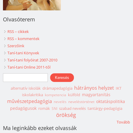
Olvasóterem
RSS – cikkek
RSS – kommentek
Szerzőink
Taní-tani Könyvek
Taní-tani folyóirat 2007-2010
Taní-tani Online 2011-től
Keresés űrlap
Keresés
hátrányos helyzet
alternatív iskolák
drámapedagógia
IKT
magyartanítás
iskolakritika
külföld
kompetencia
művészetpedagógia
oktatáspolitika
nevelés
neveléstörténet
pedagógusok
romák
szabad nevelés
tantárgy-pedagógia
SNI
örökség
Tovább
Ma leginkább ezeket olvassák