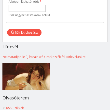
A képen látható kód:
*
Csak nagybetűk szóközök nélkül.
Hírlevél
Ne maradjon le új írásainkról! Iratkozzék fel Hírlevelünkre!
Olvasóterem
RSS – cikkek