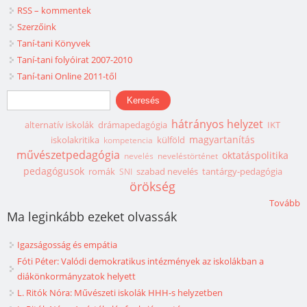
RSS – kommentek
Szerzőink
Taní-tani Könyvek
Taní-tani folyóirat 2007-2010
Taní-tani Online 2011-től
Keresés űrlap
Keresés
hátrányos helyzet
alternatív iskolák
drámapedagógia
IKT
magyartanítás
iskolakritika
külföld
kompetencia
művészetpedagógia
oktatáspolitika
nevelés
neveléstörténet
pedagógusok
romák
szabad nevelés
tantárgy-pedagógia
SNI
örökség
Tovább
Ma leginkább ezeket olvassák
Igazságosság és empátia
Fóti Péter: Valódi demokratikus intézmények az iskolákban a
diákönkormányzatok helyett
L. Ritók Nóra: Művészeti iskolák HHH-s helyzetben