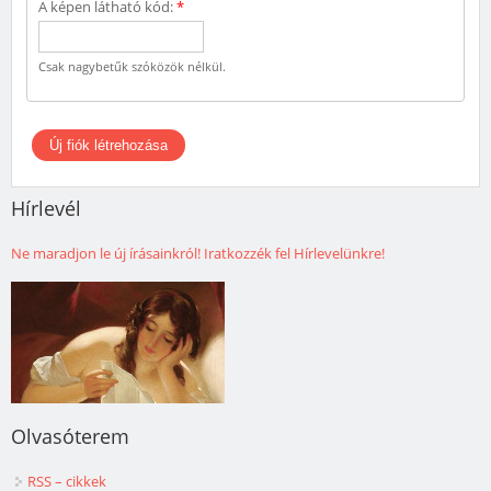
A képen látható kód:
*
Csak nagybetűk szóközök nélkül.
Hírlevél
Ne maradjon le új írásainkról! Iratkozzék fel Hírlevelünkre!
Olvasóterem
RSS – cikkek