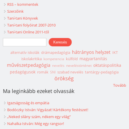
RSS – kommentek
Szerzőink
Taní-tani Könyvek
Taní-tani folyóirat 2007-2010
Taní-tani Online 2011-től
Keresés űrlap
Keresés
hátrányos helyzet
alternatív iskolák
drámapedagógia
IKT
magyartanítás
iskolakritika
külföld
kompetencia
művészetpedagógia
oktatáspolitika
nevelés
neveléstörténet
pedagógusok
romák
szabad nevelés
tantárgy-pedagógia
SNI
örökség
Tovább
Ma leginkább ezeket olvassák
Igazságosság és empátia
Bodóczky István: Vigyázat! Kártékony festészet!
„Neked silány szám, nékem egy világ”
Nahalka István: Még egy rangsor!