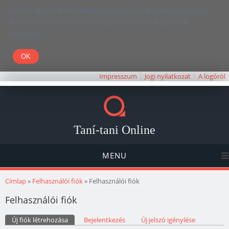
Kedves Olvasó! Weboldalunk böngészésével Ön elfogadja, hogy a
felhasználói élmény javítása céljából cookie-kat használunk.
Köszönjük!
Impresszum
Jogi nyilatkozat
A logóról
Taní-tani Online
MENU
Jelenlegi hely
Címlap
»
Felhasználói fiók
» Felhasználói fiók
Felhasználói fiók
Elsődleges fülek
Új fiók létrehozása
(aktív fül)
Bejelentkezés
Új jelszó igénylése