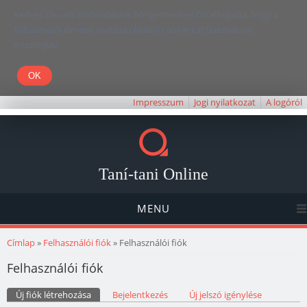
Kedves Olvasó! Weboldalunk böngészésével Ön elfogadja, hogy a
felhasználói élmény javítása céljából cookie-kat használunk.
Köszönjük!
Impresszum
Jogi nyilatkozat
A logóról
Taní-tani Online
MENU
Jelenlegi hely
Címlap
»
Felhasználói fiók
» Felhasználói fiók
Felhasználói fiók
Elsődleges fülek
Új fiók létrehozása
(aktív fül)
Bejelentkezés
Új jelszó igénylése