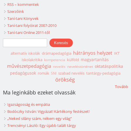
RSS – kommentek
Szerzőink
Taní-tani Könyvek
Taní-tani folyóirat 2007-2010
Taní-tani Online 2011-től
Keresés űrlap
Keresés
hátrányos helyzet
alternatív iskolák
drámapedagógia
IKT
magyartanítás
iskolakritika
külföld
kompetencia
művészetpedagógia
oktatáspolitika
nevelés
neveléstörténet
pedagógusok
romák
szabad nevelés
tantárgy-pedagógia
SNI
örökség
Tovább
Ma leginkább ezeket olvassák
Igazságosság és empátia
Bodóczky István: Vigyázat! Kártékony festészet!
„Neked silány szám, nékem egy világ”
Trencsényi László: Egy újabb talált tárgy