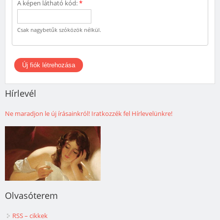
A képen látható kód:
*
Csak nagybetűk szóközök nélkül.
Hírlevél
Ne maradjon le új írásainkról! Iratkozzék fel Hírlevelünkre!
Olvasóterem
RSS – cikkek