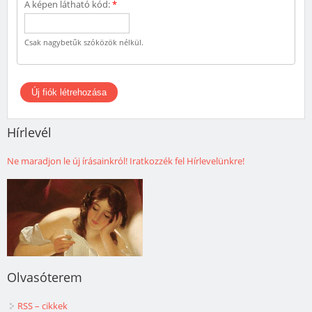
A képen látható kód:
*
Csak nagybetűk szóközök nélkül.
Hírlevél
Ne maradjon le új írásainkról! Iratkozzék fel Hírlevelünkre!
Olvasóterem
RSS – cikkek