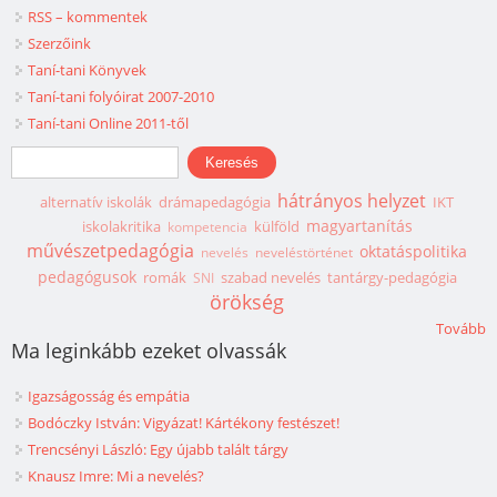
RSS – kommentek
Szerzőink
Taní-tani Könyvek
Taní-tani folyóirat 2007-2010
Taní-tani Online 2011-től
Keresés űrlap
Keresés
hátrányos helyzet
alternatív iskolák
drámapedagógia
IKT
magyartanítás
iskolakritika
külföld
kompetencia
művészetpedagógia
oktatáspolitika
nevelés
neveléstörténet
pedagógusok
romák
szabad nevelés
tantárgy-pedagógia
SNI
örökség
Tovább
Ma leginkább ezeket olvassák
Igazságosság és empátia
Bodóczky István: Vigyázat! Kártékony festészet!
Trencsényi László: Egy újabb talált tárgy
Knausz Imre: Mi a nevelés?