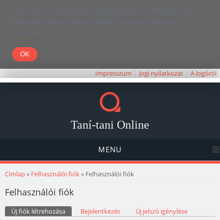
Kedves Olvasó! Weboldalunk böngészésével Ön elfogadja, hogy a
felhasználói élmény javítása céljából cookie-kat használunk.
Köszönjük!
Impresszum
Jogi nyilatkozat
A logóról
Taní-tani Online
MENU
Jelenlegi hely
Címlap
»
Felhasználói fiók
» Felhasználói fiók
Felhasználói fiók
Elsődleges fülek
Új fiók létrehozása
(aktív fül)
Bejelentkezés
Új jelszó igénylése