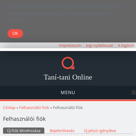
Kedves Olvasó! Weboldalunk böngészésével Ön elfogadja, hogy a
felhasználói élmény javítása céljából cookie-kat használunk.
Köszönjük!
Impresszum
Jogi nyilatkozat
A logóról
Taní-tani Online
MENU
Jelenlegi hely
Címlap
»
Felhasználói fiók
» Felhasználói fiók
Felhasználói fiók
Elsődleges fülek
Új fiók létrehozása
(aktív fül)
Bejelentkezés
Új jelszó igénylése