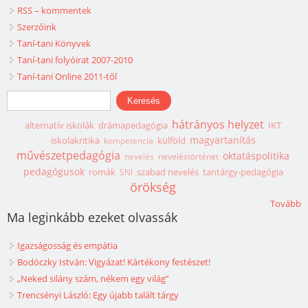
RSS – kommentek
Szerzőink
Taní-tani Könyvek
Taní-tani folyóirat 2007-2010
Taní-tani Online 2011-től
Keresés űrlap
Keresés
hátrányos helyzet
alternatív iskolák
drámapedagógia
IKT
magyartanítás
iskolakritika
külföld
kompetencia
művészetpedagógia
oktatáspolitika
nevelés
neveléstörténet
pedagógusok
romák
szabad nevelés
tantárgy-pedagógia
SNI
örökség
Tovább
Ma leginkább ezeket olvassák
Igazságosság és empátia
Bodóczky István: Vigyázat! Kártékony festészet!
„Neked silány szám, nékem egy világ”
Trencsényi László: Egy újabb talált tárgy