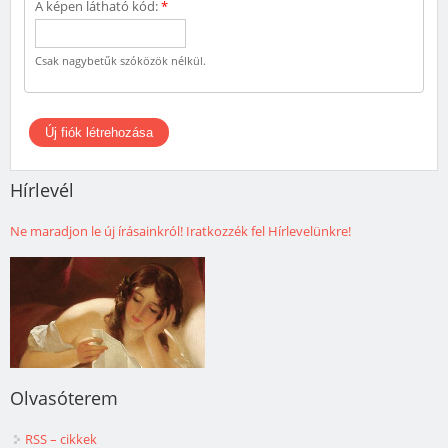
A képen látható kód:
*
Csak nagybetűk szóközök nélkül.
Hírlevél
Ne maradjon le új írásainkról! Iratkozzék fel Hírlevelünkre!
Olvasóterem
RSS – cikkek