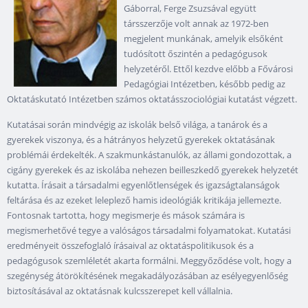
Gáborral, Ferge Zsuzsával együtt
társszerzője volt annak az 1972-ben
megjelent munkának, amelyik elsőként
tudósított őszintén a pedagógusok
helyzetéről. Ettől kezdve előbb a Fővárosi
Pedagógiai Intézetben, később pedig az
Oktatáskutató Intézetben számos oktatásszociológiai kutatást végzett.
Kutatásai során mindvégig az iskolák belső világa, a tanárok és a
gyerekek viszonya, és a hátrányos helyzetű gyerekek oktatásának
problémái érdekelték. A szakmunkástanulók, az állami gondozottak, a
cigány gyerekek és az iskolába nehezen beilleszkedő gyerekek helyzetét
kutatta. Írásait a társadalmi egyenlőtlenségek és igazságtalanságok
feltárása és az ezeket leleplező hamis ideológiák kritikája jellemezte.
Fontosnak tartotta, hogy megismerje és mások számára is
megismerhetővé tegye a valóságos társadalmi folyamatokat. Kutatási
eredményeit összefoglaló írásaival az oktatáspolitikusok és a
pedagógusok szemléletét akarta formálni. Meggyőződése volt, hogy a
szegénység átörökítésének megakadályozásában az esélyegyenlőség
biztosításával az oktatásnak kulcsszerepet kell vállalnia.