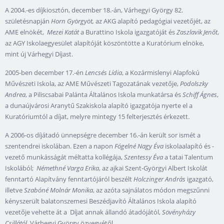
A 2004.-es díjkiosztón, december 18.-án, Várhegyi György 82.
születésnapján
Horn Györgyöt,
az AKG alapító pedagógiai vezetőjét, az
AME elnökét,
Mezei Katát
a Burattino Iskola igazgatóját és
Zaszlavik Jenőt
,
az AGY Iskolaegyesület alapítóját köszöntötte a Kuratórium elnöke,
mint új Várhegyi Díjast.
2005-ben december 17.-én
Lencsés Lídia
, a Kozármislenyi Alapfokú
Művészeti Iskola, az AME Művészeti Tagozatának vezetője,
Podolszky
Andrea
, a Piliscsabai Palánta Általános Iskola munkatársa és
Schiff Ágnes
,
a dunaújvárosi Aranytű Szakiskola alapító igazgatója nyerte el a
Kuratóriumtól a díjat, melyre mintegy 15 felterjesztés érkezett.
A 2006-os díjátadó ünnepségre december 16.-án került sor ismét a
szentendrei iskolában. Ezen a napon
Fógelné Nagy Éva
iskolaalapító és -
vezető munkásságát méltatta kollégája,
Szentessy Éva
a tatai Talentum
Iskolából;
Némethné Varga Erika
, az ajkai Szent-Györgyi Albert Iskolát
fenntartó Alapítvány fenntartójáról beszélt
Holczinger András
igazgató,
illetve
Szabóné Molnár Monika
, az azóta sajnálatos módon megszűnni
kényszerült balatonszemesi Beszédjavító Általános Iskola alapító
vezetője vehette át a Díjat annak állandó átadójától,
Sövényházy
Csillától
, Várhegyi György özvegyétől.