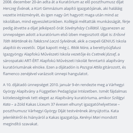
2008. december 20-án adta át a Kuratórium az elő poszthumusz díjat
Herczeg Évának
, a Kürt Gimnázium alapító igazgatójának, aki haláláig
vezette intézményét, és igen nagy űrt hagyott maga után mind az
iskolában, mind egyesületünkben. Kollégái méltatták munkásságát, férje
pedig átvette a díjat jelképező órát
Sövényházy Csillától
. Ugyanezen az
ünnepségen adott a kuratórium első ízben megosztott díjat is:
Erősné
Tóth Mártának
és
Takácsné Laczó Sylviának
, akik a csepeli GENIUS Iskola
alapítói és vezetői. Díjat kapott még
L. Ritók Nóra
, a berettyóújfalusi
Igazgyöngy Alapfokú Művészeti Iskola vezetője és
Csetneki József
, a
sárospataki ART-ÉRT Alapfokú Művészeti Iskolát fenntartó alapítvány
kuratóriumának elnöke. Ezen a díjátadón is
Pozsgai Attila
gitározott, és
flamenco zenéjével varázsolt ünnepi hangulatot.
A 10. díjátadó ünnepséget 2010. január 9-én rendezte meg a Várhegyi
György Alapítvány a Független Pedagógiai Intézetben. Ismét fájdalmas
kötelességének tett eleget az Alapítvány kuratóriuma, amikor
Szilágyi
Kata
– a Zöld Kakas Líceum 37 évesen elhunyt igazgatóhelyettese –
poszthumusz Várhegyi György Díját testvérének átnyújtotta. Kata
jelenlétéről és hiányáról a Kakas igazgatója,
Kerényi Mari
mondott
megindító szavakat.