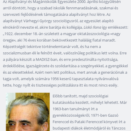
Az Alapítványi és Magániskolák Egyesülete 2000. áprilisi közgyűlésén
arról döntött, hogy a szabad iskolák fennmaradásának, szakmai és
szervezeti fejlődésének támogatására alapítványt hoz létre. Az
alapítványt Várhegyi György szociológusról, az egyesület alapító
elnökéről nevezte el, akire barátja és kollégája,
Liskó Ilona
így emlékezett:
„1922. december 18.-án született a magyar oktatásszociológia »nagy
öregje«, aki 76 éves korában bekövetkezett haláláig fiatal maradt.
Képzettségét tekintve történelemtanár volt, és ha nem a
szocializmusban éli le felnőtt éveit, valószínűleg politikus lett volna. Erre
a pályára készült a MADISZ-ban, és erre predesztinálta nyitottsága,
érdeklődése, igazságérzete és szolidaritása a szegényekkel, a gyengékkel
és az elesettekkel. Azért nem lett politikus, mert annak a generációnak a
tagja volt, amelyik számára 1956 keserű tapasztalata nyilvánvalóvá
tette, hogy nyílt és tisztességes politizálásra itt és most nincs esély.
Előbb tanított, majd szociológiai
kutatásokba kezdett, mihelyt lehetett. Már
1963-ban tanulmányt írt a
gyerekközösségekről, 1971-ben Gazsó
Ferenccel és Pataki Ferenccel könyvet írt a
budapesti diákok életmódjáról és Tánczos