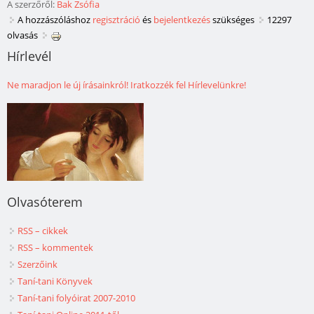
A szerzőről:
Bak Zsófia
A hozzászóláshoz
regisztráció
és
bejelentkezés
szükséges
12297
olvasás
Hírlevél
Ne maradjon le új írásainkról! Iratkozzék fel Hírlevelünkre!
Olvasóterem
RSS – cikkek
RSS – kommentek
Szerzőink
Taní-tani Könyvek
Taní-tani folyóirat 2007-2010