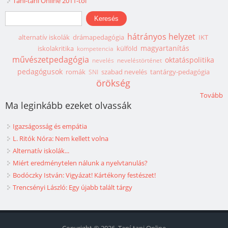
Taní-tani Online 2011-től
Keresés űrlap
Keresés
hátrányos helyzet
alternatív iskolák
drámapedagógia
IKT
magyartanítás
iskolakritika
külföld
kompetencia
művészetpedagógia
oktatáspolitika
nevelés
neveléstörténet
pedagógusok
romák
szabad nevelés
tantárgy-pedagógia
SNI
örökség
Tovább
Ma leginkább ezeket olvassák
Igazságosság és empátia
L. Ritók Nóra: Nem kellett volna
Alternatív iskolák...
Miért eredménytelen nálunk a nyelvtanulás?
Bodóczky István: Vigyázat! Kártékony festészet!
Trencsényi László: Egy újabb talált tárgy