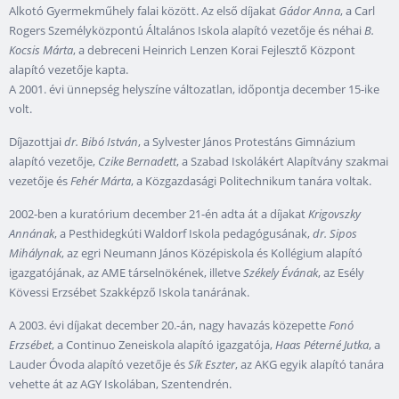
Alkotó Gyermekműhely falai között. Az első díjakat
Gádor Anna
, a Carl
Rogers Személyközpontú Általános Iskola alapító vezetője és néhai
B.
Kocsis Márta
, a debreceni Heinrich Lenzen Korai Fejlesztő Központ
alapító vezetője kapta.
A 2001. évi ünnepség helyszíne változatlan, időpontja december 15-ike
volt.
Díjazottjai
dr. Bibó István
, a Sylvester János Protestáns Gimnázium
alapító vezetője,
Czike Bernadett
, a Szabad Iskolákért Alapítvány szakmai
vezetője és
Fehér Márta
, a Közgazdasági Politechnikum tanára voltak.
2002-ben a kuratórium december 21-én adta át a díjakat
Krigovszky
Annának
, a Pesthidegkúti Waldorf Iskola pedagógusának,
dr. Sipos
Mihálynak
, az egri Neumann János Középiskola és Kollégium alapító
igazgatójának, az AME társelnökének, illetve
Székely Évának
, az Esély
Kövessi Erzsébet Szakképző Iskola tanárának.
A 2003. évi díjakat december 20.-án, nagy havazás közepette
Fonó
Erzsébet
, a Continuo Zeneiskola alapító igazgatója,
Haas Péterné Jutka
, a
Lauder Óvoda alapító vezetője és
Sík Eszter
, az AKG egyik alapító tanára
vehette át az AGY Iskolában, Szentendrén.