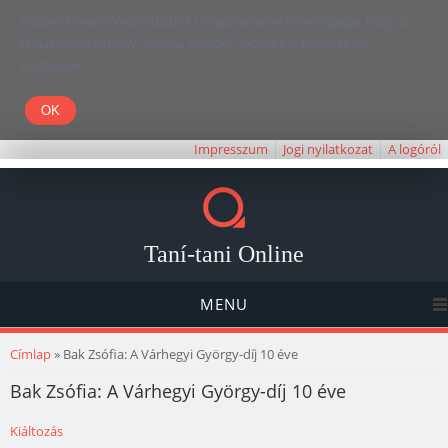
Kedves Olvasó! Weboldalunk böngészésével Ön elfogadja, hogy a
felhasználói élmény javítása céljából cookie-kat használunk.
Köszönjük!
Impresszum
Jogi nyilatkozat
A logóról
Taní-tani Online
MENU
Jelenlegi hely
Címlap
» Bak Zsófia: A Várhegyi György-díj 10 éve
Bak Zsófia: A Várhegyi György-díj 10 éve
Kiáltozás