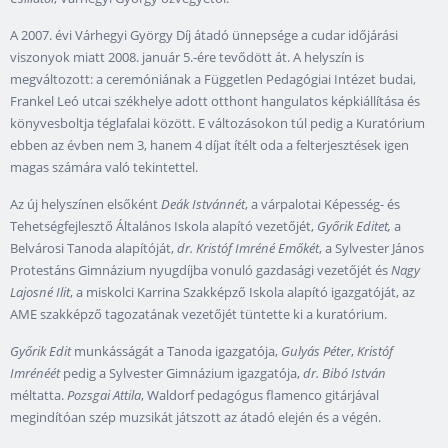
A 2007. évi Várhegyi György Díj átadó ünnepsége a cudar időjárási
viszonyok miatt 2008. január 5.-ére tevődött át. A helyszín is
megváltozott: a ceremóniának a Független Pedagógiai Intézet budai,
Frankel Leó utcai székhelye adott otthont hangulatos képkiállítása és
könyvesboltja téglafalai között. E változásokon túl pedig a Kuratórium
ebben az évben nem 3, hanem 4 díjat ítélt oda a felterjesztések igen
magas számára való tekintettel.
Az új helyszínen elsőként
Deák Istvánnét
, a várpalotai Képesség- és
Tehetségfejlesztő Általános Iskola alapító vezetőjét,
Győrik Editet,
a
Belvárosi Tanoda alapítóját,
dr. Kristóf Imréné Emőkét
, a Sylvester János
Protestáns Gimnázium nyugdíjba vonuló gazdasági vezetőjét és
Nagy
Lajosné Ilit
, a miskolci Karrina Szakképző Iskola alapító igazgatóját, az
AME szakképző tagozatának vezetőjét tüntette ki a kuratórium.
Győrik Edit
munkásságát a Tanoda igazgatója,
Gulyás Péter
,
Kristóf
Imrénéét
pedig a Sylvester Gimnázium igazgatója,
dr. Bibó István
méltatta.
Pozsgai Attila
, Waldorf pedagógus flamenco gitárjával
megindítóan szép muzsikát játszott az átadó elején és a végén.