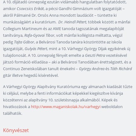
A 10. díjátadó ünnepség ezután vidámabb hangulatban folytatódott,
amikor
Csovcsics Erikát
, a pécsi Gandhi Gimnázium volt igazgatóját –
akiről Pálmainé Dr. Orsós Anna mondott laudációt – tüntette ki
munkásságáért a kuratórium.
Dr. Heindl Pétert,
többek között a mánfai
Collegium Martineum és az AME tanoda tagozatának megalapítóját
tanítványa,
Rafa-Gyovai Tibor
, volt mánfai kollégista méltatta, végül
pedig
Tajta Gábor
, a Belvárosi Tanoda tanára köszöntötte az iskola
igazgatóját,
Gulyás Pétert
, mint a 10. Várhegyi György Díjak egyikének új
tulajdonosát. A 10. ünnepség fényét emelte a
Geszti Petra
vezetésével
játszó formáció előadása – aki a Belvárosi Tanodában érettségizett, és a
Continuo Zeneiskolában tanult énekelni –
György Andrea
és
Tóth Richárd
gitár illetve hegedű kíséretével.
A Várhegyi György Alapítvány Kuratóriuma egy almanach kiadását tűzte
ki céljául, melybe a fenti információkat képekkel kiegészítve kívánja
közzétenni az alapítvány 10. születésnapja alkalmából. Képek és
hivatkozások a
http://www.maganiskolak.hu/varhegyi
weboldalon
találhatók.
Könyvészet