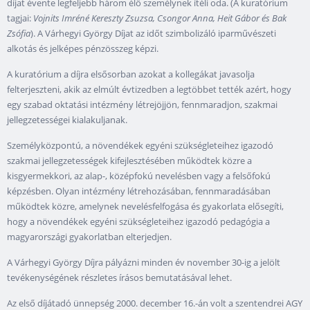
díjat évente legfeljebb három élő személynek ítéli oda. (A kuratórium
tagjai:
Vojnits Imréné Kereszty Zsuzsa, Csongor Anna, Heit Gábor és Bak
Zsófia
). A Várhegyi György Díjat az időt szimbolizáló iparművészeti
alkotás és jelképes pénzösszeg képzi.
A kuratórium a díjra elsősorban azokat a kollegákat javasolja
felterjeszteni, akik az elmúlt évtizedben a legtöbbet tették azért, hogy
egy szabad oktatási intézmény létrejöjjön, fennmaradjon, szakmai
jellegzetességei kialakuljanak.
Személyközpontú, a növendékek egyéni szükségleteihez igazodó
szakmai jellegzetességek kifejlesztésében működtek közre a
kisgyermekkori, az alap-, középfokú nevelésben vagy a felsőfokú
képzésben. Olyan intézmény létrehozásában, fennmaradásában
működtek közre, amelynek nevelésfelfogása és gyakorlata elősegíti,
hogy a növendékek egyéni szükségleteihez igazodó pedagógia a
magyarországi gyakorlatban elterjedjen.
A Várhegyi György Díjra pályázni minden év november 30-ig a jelölt
tevékenységének részletes írásos bemutatásával lehet.
Az első díjátadó ünnepség 2000. december 16.-án volt a szentendrei AGY