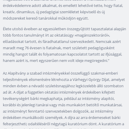
érdekvédelemre adott alkalmat, és emellett lehetővé tette, hogy fiatal,
kreatív, dinamikus, új pedagógiai szemléletet képviselő és új
módszereket kereső tanárokkal működjön együtt.
Élete utolsó éveiben az egyesületben összegyűjtött tapasztalatai alapján
több fontos tanulmányt írt az oktatásügy »magánszektoráról«,
előadásokat tartott, és fáradhatatlanul szervezkedett. Nemcsak azért
maradt meg 76 évesen is fiatalnak, mert született pedagógusként
mindig hangot talált és folyamatosan kapcsolatot tartott az ifjúsággal,
hanem azért is, mert egyszerűen nem volt ideje megöregedni.”
Az Alapítvány a szabad intézményekkel összefüggő szakmai-emberi
teljesítmények elismerésére létrehozta a Várhegyi György Díjat, amelyet
minden évben a névadó születésnapjához legközelebb álló szombaton
ad át. A díjat a független oktatási intézmények érdekében kifejtett
tevékenységért bárki megkaphatja, például az intézmény alapítói,
korábbi és jelenlegi tanárai vagy más munkakört betöltő munkatársai,
az intézményt fenntartó szervezetekben dolgozók, az intézmény
érdekében munkálkodó személyek. A díjra az arra érdemeseket bárki
felterjesztheti; odaítéléséről négytagú kuratórium dönt. A kuratórium a