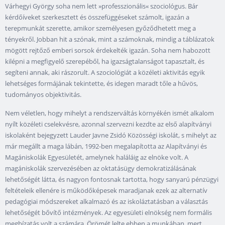
Várhegyi György soha nem lett »professzionális« szociológus. Bár
kérdőíveket szerkesztett és összefüggéseket számolt, igazán a
terepmunkát szerette, amikor személyesen győződhetett meg a
tényekről. Jobban hit a szónak, mint a számoknak, mindig a táblázatok
mögött rejtőző emberi sorsok érdekelték igazán. Soha nem habozott
kilépni a megfigyelő szerepéből, ha igazságtalanságot tapasztalt, és
segíteni annak, aki rászorult. A szociológiát a közéleti aktivitás egyik
lehetséges formájának tekintette, és idegen maradt tőle a hűvös,
tudományos objektivitás.
Nem véletlen, hogy mihelyt a rendszerváltás környékén ismét alkalom
nyílt közéleti cselekvésre, azonnal szervezni kezdte az első alapítványi
iskolaként bejegyzett Lauder Javne Zsidó Közösségi iskolát, s mihelyt az
már megállt a maga lábán, 1992-ben megalapította az Alapítványi és
Magániskolák Egyesületét, amelynek haláláig az elnöke volt. A
magániskolák szervezésében az oktatásügy demokratizálásának
lehetőségét látta, és nagyon fontosnak tartotta, hogy sanyarú pénzügyi
feltételeik ellenére is működőképesek maradjanak ezek az alternatív
pedagógiai módszereket alkalmazó és az iskoláztatásban a választás
lehetőségét bővítő intézmények. Az egyesületi elnökség nem formális
megbízatás volt a számára. Örömét lelte ebben a munkában, mert