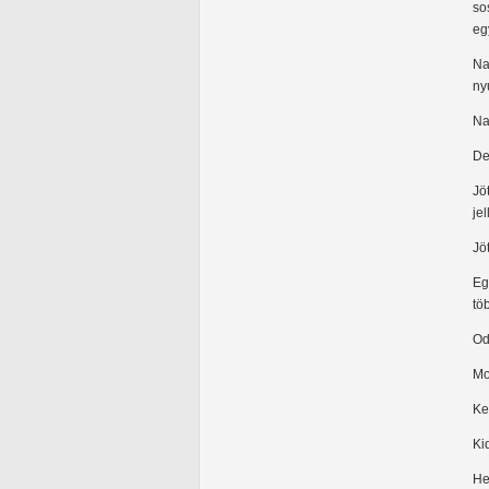
so
eg
Na
nyu
Na
De
Jö
je
Jö
Eg
tö
Od
Mo
Ke
Ki
He