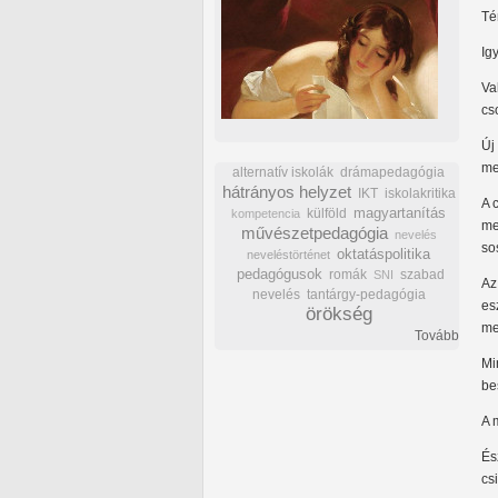
Té
Ig
Va
cs
Új
me
alternatív iskolák
drámapedagógia
hátrányos helyzet
IKT
iskolakritika
A 
külföld
magyartanítás
kompetencia
me
művészetpedagógia
nevelés
so
oktatáspolitika
neveléstörténet
pedagógusok
romák
szabad
SNI
Az
nevelés
tantárgy-pedagógia
es
örökség
me
Tovább
Mi
be
A 
És
cs