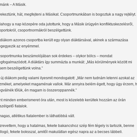
mánk – A Másik.
yekeztünk, hát, megfejteni a Másikat. Csoportmunkában is bogoztuk a nagy rejtélyt.
lahogy a nap közepére oda jutottunk, hogy a Másik ürügyén konfliktuskezelésről,
oportokról, csoportnormákról beszélgettünk.
 diákom azonos csoportba került egy olyan diáktársával, akinek a származása
gegyezik az enyémmel.
csoportmunka beszámolójában sok érdekes – olykor bölcs – mondat
gfogalmazódott. A diáktárs így summázta a munkát: „Más körülmények között mi
sem beszélgettünk volna.”
 új diákom pedig valami ilyesmit mondogatott: „Már nem tudnám letenni azokat az
zméket, amelyeket magaménak vallok. Már annyira belém égett, hogy úgy érzem, 
gválnék tőlük, én magam is összeroppannék.”
nt minden emberismeret óra után, most is közelebb kerültek hozzám az órán
szélgető fiatalok.
magas, atlétikus fiatalember is láthatóbbá vált.
zrevettem, hogy a hatalmas, fekete bakancshoz szép fém tégely is tartozik, benne
illogó, fekete boksszal, amitől makulátlan egész napra az a becses lábbeli.