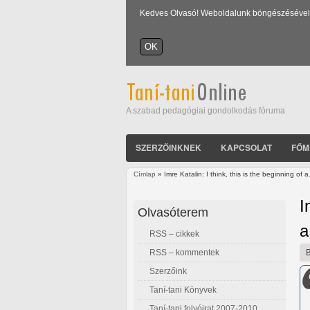
Kedves Olvasó! Weboldalunk böngészésével Ön
A szabad pedagógiai gondolkodás fóruma
SZERZŐINKNEK
KAPCSOLAT
FŐM
Címlap
» Imre Katalin: I think, this is the beginning of 
Jelenlegi hely
I
Olvasóterem
RSS – cikkek
RSS – kommentek
Szerzőink
Taní-tani Könyvek
Taní-tani folyóirat 2007-2010