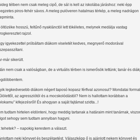
hideg télben nem csak meleg cipő, de sál is kell az iskolába járáshoz: neki épp
llegzetes piros-fehér sávos. A meleg pulóveren hatalmas térkép, a meleg nadrágon
repminta.
 öltözéke hosszú, feltűnő nyaklánctól lett tökéletes, melynek medálja vastag
rogkeresztet rajzol.
gy igyekezettel próbáltam diákom viseletét kedves, megnyerő modorával
szepasszítani.
r-már sikerült.
tán nem csak a valóságban, de a virtuális térben is ismerősök lettünk; tanár és diák
gdöbbentem.
yik legkedvesebb diákom négert taposó kopasz férfival azonosul? Mondatai forrna
űlölettől, az agressziótól és a mocskolódástól? Nem is hallottam korábban a
olokamu” kifejezésről! És ahogyan a saját fajtámat szidta...!
m tudtam hirtelen eldönteni, hogy meddig tartanak a határaim mint tanárnak, viszo
lgot sehogy sem tudtam annyiban hagyni.
t tehetek? – napokig kerestem a választ.
ánlottam neki könyvet és beszélgetést. Válaszképp ő is ajánlott nekem könyvet és