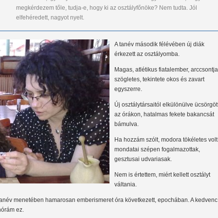
megkérdezem tőle, tudja-e, hogy ki az osztályfőnöke? Nem tudta. Jól
elfehéredett, nagyot nyelt.
A tanév második félévében új diák
érkezett az osztályomba.
Magas, atlétikus fiatalember, arccsontja
szögletes, tekintete okos és zavart
egyszerre.
Új osztálytársaitól elkülönülve ücsörgöt
az órákon, hatalmas fekete bakancsát
bámulva.
Ha hozzám szólt, modora tökéletes volt
mondatai szépen fogalmazottak,
gesztusai udvariasak.
Nem is értettem, miért kellett osztályt
váltania.
tanév menetében hamarosan emberismeret óra következett, epochában. A kedvenc
nórám ez.