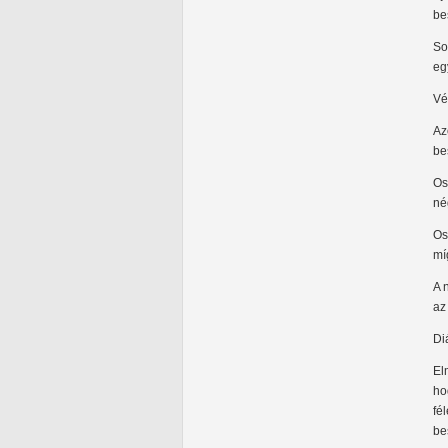
be
So
eg
Vé
Az
be
Os
né
Os
mí
A 
az
Di
El
ho
fé
be