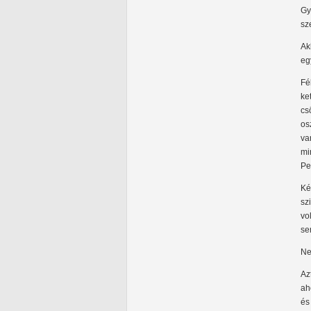
Gy
sz
Ak
eg
Fé
ke
cs
os
va
mi
Pe
Ké
sz
vo
se
Ne
Az
ah
és