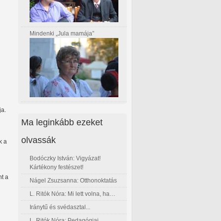
Mindenki „Jula mamája”
ja.
Ma leginkább ezeket
olvassák
k a
Bodóczky István: Vigyázat!
Kártékony festészet!
nt a
Nágel Zsuzsanna: Otthonoktatás
L. Ritók Nóra: Mi lett volna, ha…
Iránytű és svédasztal...
L. Ritók Nóra: Pedagógiai