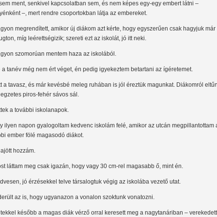
sem ment, senkivel kapcsolatban sem, és nem képes egy-egy embert látni –
yénként –, mert rendre csoportokban látja az embereket.
gyon megrendített, amikor új diákom azt kérte, hogy egyszerűen csak hagyjuk már 
gton, míg leérettségizik; szereti ezt az iskolát, jó itt neki.
gyon szomorúan mentem haza az iskolából.
 a tanév még nem ért véget, én pedig igyekeztem betartani az ígéretemet.
tt a tavasz, és már kevésbé meleg ruhában is jól éreztük magunkat. Diákomról eltűn
llegzetes piros-fehér sávos sál.
ttek a további iskolanapok.
y ilyen napon gyalogoltam kedvenc iskolám felé, amikor az utcán megpillantottam 
bbi ember fölé magasodó diákot.
ajött hozzám.
st láttam meg csak igazán, hogy vagy 30 cm-rel magasabb ő, mint én.
dvesen, jó érzésekkel telve társalogtuk végig az iskolába vezető utat.
derült az is, hogy ugyanazon a vonalon szoktunk vonatozni.
tekkel később a magas diák vérző orral keresett meg a nagytanáriban – verekedett