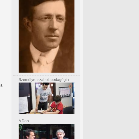
Személyre szabott pedagógia
ha
A Don