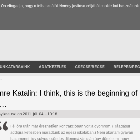
 elfogadja, hogy a felhasználói élmény javítása céljából cookie-kat használunk.
UNKATÁRSAINK
ADATKEZELÉS
CSECSE/BECSE
BELÉPÉS/REG
a…
mre Katalin: I think, this is the beginning of
a…
By
knauszi
on 2011. júl. 04. - 10:18
Fél óra után már érezhetően kontrakcióban volt a gyomrom. (Ráadásul
addigra kettesben maradtunk az egész iskolában.) Nem akartam gyáván
hazamenni, így súlyos-csöndes dilemmázás után úgy döntöttem, hogy