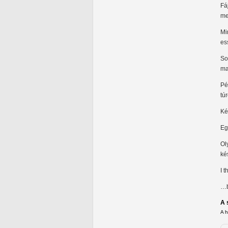
Fá
me
Mi
es
So
ma
Pé
tú
Ké
Eg
Ol
ké
I t
…b
A 
A 