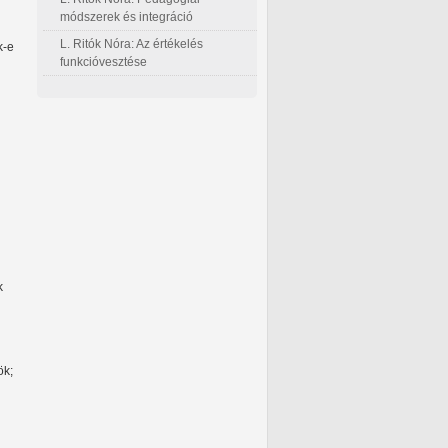
módszerek és integráció
L. Ritók Nóra: Az értékelés
k-e
funkcióvesztése
k
ök;