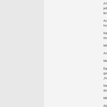
A 
je
te
Az
ho
Na
ös
Má
Az
Me
Eg
gy
„h
Ne
do
Mi
Aj