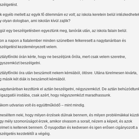
szélgetést.
k egyéb mellett az egyik fő dilemmám ez volt; az iskola keretein belül intézkedhete
y olyan dologban, ami iskolán kívül zajlik?
gül egy beszélgetésben egyeztünk meg, tanórák után, az iskola falain belül.
on a napon a fiatalember minden szünetben felkeresett a nagytanáriban és
szélgetést kezdeményezett velem.
ztályfőnöki órán kérte, hogy ne beszéljünk őróla, mert csak velem szeretne,
gyszemközt beszélgetni.
ztályfőnöki óra után beszámolt nekem kémiából, ötösre. Utána türelmesen kivárta,
g másik két diák is beszámolt kémiából.
nagytanáriban kezdtünk el aztán beszélgetni, négyszemközt. De aztán behúzódtun
 igazgatói irodába, csak azért, hogy négyszemközt maradhassunk.
ákom udvarias volt és együttműködő – mint mindig.
meséltem neki, hogy milyen érzések dúlnak bennem, és milyen problémákkal küzd
gy mély szomorúságot érzek, amikor olvasom a sorait, nézem a képeit, és azok
lelmet is keltenek bennem. Ő nyugodtan és kedvesen és igen erősen cigányozott a
szélgetés kezdetétől a végéig.