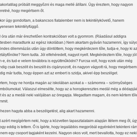
akorlatilag próbált meggyőzni és maga mellé állítani. Úgy éreztem, hogy nagyon
eretné, hogy megértsem őt.
kor úgy gondoltam, a bakancsos fiatalember nem is tekintélykövető, hanem
yenesen tekintélyfüggő.
l óra után már érezhetően kontrakcióban volt a gyomrom. (Ráadásul addigra
ttesben maradtunk az egész iskolában.) Nem akartam gyáván hazamenni, így súly
öndes dilemmázás után úgy döntöttem, hogy megkérdezem tőle, tudja-e, hogy ki a
ztályfőnöke? Nem tudta. Jól elfehéredett, nagyot nyelt. Megkérdeztem tőle, hogy jól
n-e, és tud-e velem továbbra is együttműködni? Furcsa volt, hogy ezek után még
ndig csak beszélt és beszélt és cigányozott, és nagyon vágyott rá, hogy megértsem 
dig már tudta, hogy éppen azt az embert is szidja, akivel épp beszélget.
rtem, hogy ne hordja magán az iskolában azokat a – számomra – szörnyűséges
imbólumokat. Válaszul elmesélte, hogy az a horogkeresztes medál még a dédapjá
lt és az a medál neki valójában az öregapja. Megadtam magam, és nem kértem től
mmit.
hezen hagyta abba a beszélgetést, alig akart hazamenni.
t azért megígértem neki, hogy a közvetlen tapasztalataim alapján ítélem meg őt, úg
ogy eddig is tettem. Ő is ígérte, hogy legalábbis megpróbál egyénként tekinteni rá
 nem egy csoport tagjaként kezelni. Nagyon okos volt, mert bevallotta, hogy ez neki