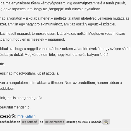
jdalma enyhítésére tőlem kért gyógyszert. Míg odanyújtottam felé a fehér pirulát,
glepve tapasztaltam, hogy az „öregapja” már nincs a nyakában.
nap a vonaton – iskolába menet – mellette találtam ülőhelyet. Lelkesen mutatta az
szét, amit írt egy nagy projektmunkához, amit az osztály együtt készített el.
kat mesélt magáról, természetesen, kitárulkozás nélkül. Meglepve vettem észre
gamon, hogy én is mesélek – magamról.
ldául azt, hogy a reggeli vonatozáshoz nekem valamiért évek óta egy szépre sütött
rós batyu dukál. Megkérdeztem tőle, hogy kéri-e a túrós batyum felét?
rte.
ész nap mosolyogtam. Kicsit azóta is.
yan a hangulatom, mint abban a filmben. Nem az eredetiben, hanem abban a
sőbbiben.
hink, this is a beginning of a …
eautiful friendship.
szerzőről:
Imre Katalin
hozzászóláshoz
regisztráció
és
bejelentkezés
szükséges
30481 olvasás