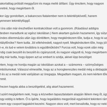
akorlatilag próbált meggyőzni és maga mellé állítani. Úgy éreztem, hogy nagyon
eretné, hogy megértsem őt.
kor úgy gondoltam, a bakancsos fiatalember nem is tekintélykövető, hanem
yenesen tekintélyfüggő.
l óra után már érezhetően kontrakcióban volt a gyomrom. (Ráadásul addigra
ttesben maradtunk az egész iskolában.) Nem akartam gyáván hazamenni, így súly
öndes dilemmázás után úgy döntöttem, hogy megkérdezem tőle, tudja-e, hogy ki a
ztályfőnöke? Nem tudta. Jól elfehéredett, nagyot nyelt. Megkérdeztem tőle, hogy jól
n-e, és tud-e velem továbbra is együttműködni? Furcsa volt, hogy ezek után még
ndig csak beszélt és beszélt és cigányozott, és nagyon vágyott rá, hogy megértsem 
dig már tudta, hogy éppen azt az embert is szidja, akivel épp beszélget.
rtem, hogy ne hordja magán az iskolában azokat a – számomra – szörnyűséges
imbólumokat. Válaszul elmesélte, hogy az a horogkeresztes medál még a dédapjá
lt és az a medál neki valójában az öregapja. Megadtam magam, és nem kértem től
mmit.
hezen hagyta abba a beszélgetést, alig akart hazamenni.
t azért megígértem neki, hogy a közvetlen tapasztalataim alapján ítélem meg őt, úg
ogy eddig is tettem. Ő is ígérte, hogy legalábbis megpróbál egyénként tekinteni rá
 nem egy csoport tagjaként kezelni. Nagyon okos volt, mert bevallotta, hogy ez neki