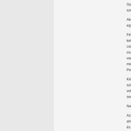
Gy
sz
Ak
eg
Fé
ke
cs
os
va
mi
Pe
Ké
sz
vo
se
Ne
Az
ah
és