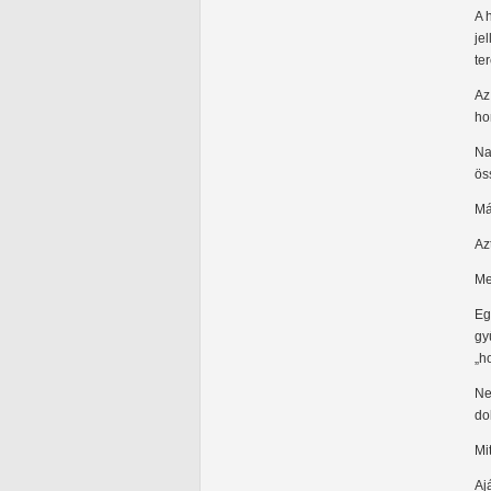
A 
je
te
Az
ho
Na
ös
Má
Az
Me
Eg
gy
„h
Ne
do
Mi
Aj