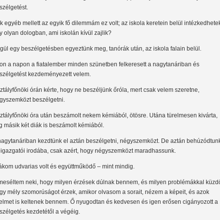
szélgetést.
k egyéb mellett az egyik fő dilemmám ez volt; az iskola keretein belül intézkedhete
y olyan dologban, ami iskolán kívül zajlik?
gül egy beszélgetésben egyeztünk meg, tanórák után, az iskola falain belül.
on a napon a fiatalember minden szünetben felkeresett a nagytanáriban és
szélgetést kezdeményezett velem.
ztályfőnöki órán kérte, hogy ne beszéljünk őróla, mert csak velem szeretne,
gyszemközt beszélgetni.
ztályfőnöki óra után beszámolt nekem kémiából, ötösre. Utána türelmesen kivárta,
g másik két diák is beszámolt kémiából.
nagytanáriban kezdtünk el aztán beszélgetni, négyszemközt. De aztán behúzódtun
 igazgatói irodába, csak azért, hogy négyszemközt maradhassunk.
ákom udvarias volt és együttműködő – mint mindig.
meséltem neki, hogy milyen érzések dúlnak bennem, és milyen problémákkal küzd
gy mély szomorúságot érzek, amikor olvasom a sorait, nézem a képeit, és azok
lelmet is keltenek bennem. Ő nyugodtan és kedvesen és igen erősen cigányozott a
szélgetés kezdetétől a végéig.