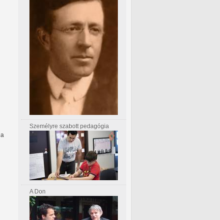
Személyre szabott pedagógia
ha
A Don