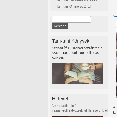
Taní-tani Online 2011-től
Keresés
Keresés űrlap
Taní-tani Könyvek
Szabad írás – szabad hozzáférés: a
szabad pedagógiai gondolkodás
könyvei.
Hírlevél
Ne maradjon le új
A 
írásainkról! Iratkozzék fel Hírlevelünkre!
ta