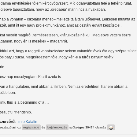
jdalma enyhítésére tőlem kért gyógyszert. Míg odanyújtottam felé a fehér pirulát,
glepve tapasztaltam, hogy az „öregapja” már nincs a nyakában.
nap a vonaton – iskolába menet – mellette találtam ülőhelyet. Lelkesen mutatta az
szét, amit írt egy nagy projektmunkához, amit az osztály együtt készített el.
kat mesélt magáról, természetesen, kitárulkozás nélkül. Meglepve vettem észre
gamon, hogy én is mesélek – magamról.
ldául azt, hogy a reggeli vonatozáshoz nekem valamiért évek óta egy szépre sütött
rós batyu dukál. Megkérdeztem tőle, hogy kéri-e a túrós batyum felét?
rte.
ész nap mosolyogtam. Kicsit azóta is.
yan a hangulatom, mint abban a filmben. Nem az eredetiben, hanem abban a
sőbbiben.
hink, this is a beginning of a …
eautiful friendship.
szerzőről:
Imre Katalin
hozzászóláshoz
regisztráció
és
bejelentkezés
szükséges
30474 olvasás