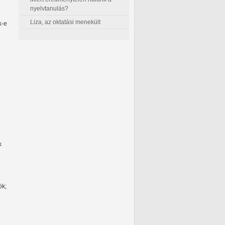
nyelvtanulás?
Liza, az oktatási menekült
k-e
k
ök;