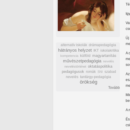
Té
Ig
Va
cs
Új
me
alternatív iskolák
drámapedagógia
hátrányos helyzet
IKT
iskolakritika
A 
külföld
magyartanítás
kompetencia
me
művészetpedagógia
nevelés
so
oktatáspolitika
neveléstörténet
pedagógusok
romák
szabad
SNI
Az
nevelés
tantárgy-pedagógia
es
örökség
me
Tovább
Mi
be
A 
És
cs