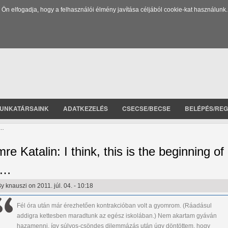
 elfogadja, hogy a felhasználói élmény javítása céljából cookie-kat használunk.
UNKATÁRSAINK
ADATKEZELÉS
CSECSE/BECSE
BELÉPÉS/REG
a…
mre Katalin: I think, this is the beginning of
a…
By
knauszi
on 2011. júl. 04. - 10:18
Fél óra után már érezhetően kontrakcióban volt a gyomrom. (Ráadásul
addigra kettesben maradtunk az egész iskolában.) Nem akartam gyáván
hazamenni, így súlyos-csöndes dilemmázás után úgy döntöttem, hogy