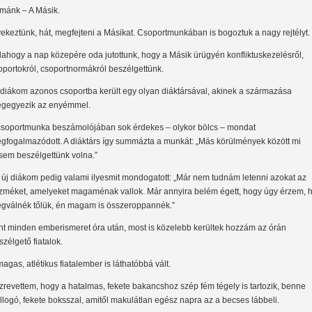
mánk – A Másik.
yekeztünk, hát, megfejteni a Másikat. Csoportmunkában is bogoztuk a nagy rejtélyt.
lahogy a nap közepére oda jutottunk, hogy a Másik ürügyén konfliktuskezelésről,
oportokról, csoportnormákról beszélgettünk.
 diákom azonos csoportba került egy olyan diáktársával, akinek a származása
gegyezik az enyémmel.
csoportmunka beszámolójában sok érdekes – olykor bölcs – mondat
gfogalmazódott. A diáktárs így summázta a munkát: „Más körülmények között mi
sem beszélgettünk volna.”
 új diákom pedig valami ilyesmit mondogatott: „Már nem tudnám letenni azokat az
zméket, amelyeket magaménak vallok. Már annyira belém égett, hogy úgy érzem, 
gválnék tőlük, én magam is összeroppannék.”
nt minden emberismeret óra után, most is közelebb kerültek hozzám az órán
szélgető fiatalok.
magas, atlétikus fiatalember is láthatóbbá vált.
zrevettem, hogy a hatalmas, fekete bakancshoz szép fém tégely is tartozik, benne
illogó, fekete boksszal, amitől makulátlan egész napra az a becses lábbeli.