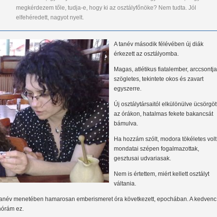
megkérdezem tőle, tudja-e, hogy ki az osztályfőnöke? Nem tudta. Jól
elfehéredett, nagyot nyelt.
A tanév második félévében új diák
érkezett az osztályomba.
Magas, atlétikus fiatalember, arccsontja
szögletes, tekintete okos és zavart
egyszerre.
Új osztálytársaitól elkülönülve ücsörgöt
az órákon, hatalmas fekete bakancsát
bámulva.
Ha hozzám szólt, modora tökéletes volt
mondatai szépen fogalmazottak,
gesztusai udvariasak.
Nem is értettem, miért kellett osztályt
váltania.
tanév menetében hamarosan emberismeret óra következett, epochában. A kedvenc
nórám ez.