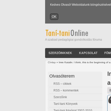
Kedves Olvasó! Weboldalunk böngészésével Ön
A szabad pedagógiai gondolkodás fóruma
SZERZŐINKNEK
KAPCSOLAT
FŐM
Címlap
» Imre Katalin: I think, this is the beginning of 
Jelenlegi hely
I
Olvasóterem
RSS – cikkek
RSS – kommentek
Szerzőink
Taní-tani Könyvek
Taní-tani folyóirat 2007-2010