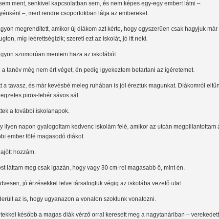
sem ment, senkivel kapcsolatban sem, és nem képes egy-egy embert látni –
yénként –, mert rendre csoportokban látja az embereket.
gyon megrendített, amikor új diákom azt kérte, hogy egyszerűen csak hagyjuk már 
gton, míg leérettségizik; szereti ezt az iskolát, jó itt neki.
gyon szomorúan mentem haza az iskolából.
 a tanév még nem ért véget, én pedig igyekeztem betartani az ígéretemet.
tt a tavasz, és már kevésbé meleg ruhában is jól éreztük magunkat. Diákomról eltűn
llegzetes piros-fehér sávos sál.
ttek a további iskolanapok.
y ilyen napon gyalogoltam kedvenc iskolám felé, amikor az utcán megpillantottam 
bbi ember fölé magasodó diákot.
ajött hozzám.
st láttam meg csak igazán, hogy vagy 30 cm-rel magasabb ő, mint én.
dvesen, jó érzésekkel telve társalogtuk végig az iskolába vezető utat.
derült az is, hogy ugyanazon a vonalon szoktunk vonatozni.
tekkel később a magas diák vérző orral keresett meg a nagytanáriban – verekedett