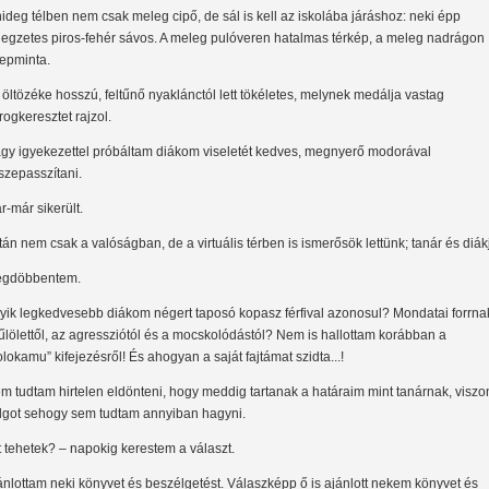
hideg télben nem csak meleg cipő, de sál is kell az iskolába járáshoz: neki épp
llegzetes piros-fehér sávos. A meleg pulóveren hatalmas térkép, a meleg nadrágon
repminta.
 öltözéke hosszú, feltűnő nyaklánctól lett tökéletes, melynek medálja vastag
rogkeresztet rajzol.
gy igyekezettel próbáltam diákom viseletét kedves, megnyerő modorával
szepasszítani.
r-már sikerült.
tán nem csak a valóságban, de a virtuális térben is ismerősök lettünk; tanár és diák
gdöbbentem.
yik legkedvesebb diákom négert taposó kopasz férfival azonosul? Mondatai forrna
űlölettől, az agressziótól és a mocskolódástól? Nem is hallottam korábban a
olokamu” kifejezésről! És ahogyan a saját fajtámat szidta...!
m tudtam hirtelen eldönteni, hogy meddig tartanak a határaim mint tanárnak, viszo
lgot sehogy sem tudtam annyiban hagyni.
t tehetek? – napokig kerestem a választ.
ánlottam neki könyvet és beszélgetést. Válaszképp ő is ajánlott nekem könyvet és