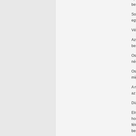
be
So
eg
Vé
Az
be
Os
né
Os
mí
A 
az
Di
El
ho
fé
be