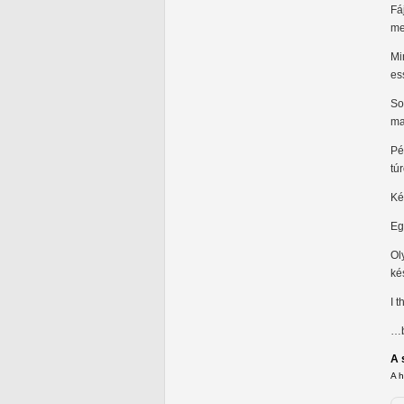
Fá
me
Mi
es
So
ma
Pé
tú
Ké
Eg
Ol
ké
I t
…b
A 
A 