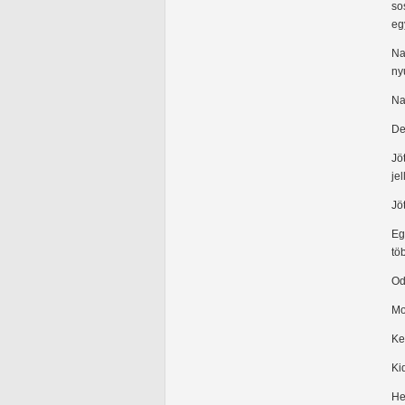
so
eg
Na
nyu
Na
De
Jö
je
Jö
Eg
tö
Od
Mo
Ke
Ki
He