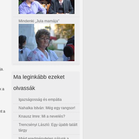
Mindenki „Jula mamája”
ja.
Ma leginkább ezeket
olvassák
k a
Igazságosság és empátia
Nahalka István: Még egy rangsor!
nt a
Knausz Imre: Mi a nevelés?
Trencsényi László: Egy újabb talált
tárgy
Miért eredménytelen nálunk a