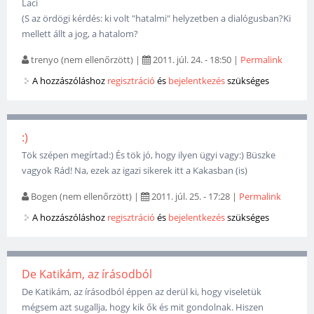
Laci
(S az ördögi kérdés: ki volt "hatalmi" helyzetben a dialógusban?Ki
mellett állt a jog, a hatalom?
trenyo (nem ellenőrzött)
|
2011. júl. 24. - 18:50
|
Permalink
A hozzászóláshoz
regisztráció
és
bejelentkezés
szükséges
:)
Tök szépen megírtad:) És tök jó, hogy ilyen ügyi vagy:) Büszke
vagyok Rád! Na, ezek az igazi sikerek itt a Kakasban (is)
Bogen (nem ellenőrzött)
|
2011. júl. 25. - 17:28
|
Permalink
A hozzászóláshoz
regisztráció
és
bejelentkezés
szükséges
De Katikám, az írásodból
De Katikám, az írásodból éppen az derül ki, hogy viseletük
mégsem azt sugallja, hogy kik ők és mit gondolnak. Hiszen