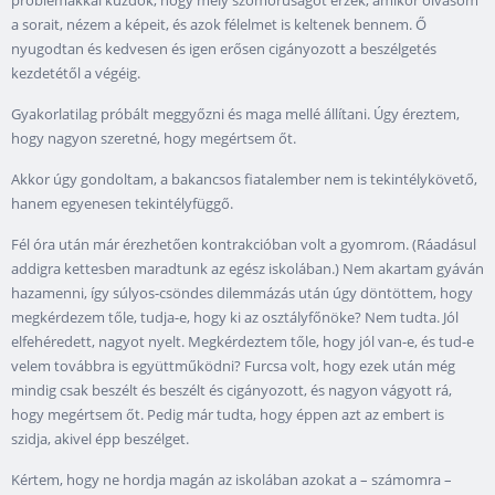
problémákkal küzdök; hogy mély szomorúságot érzek, amikor olvasom
a sorait, nézem a képeit, és azok félelmet is keltenek bennem. Ő
nyugodtan és kedvesen és igen erősen cigányozott a beszélgetés
kezdetétől a végéig.
Gyakorlatilag próbált meggyőzni és maga mellé állítani. Úgy éreztem,
hogy nagyon szeretné, hogy megértsem őt.
Akkor úgy gondoltam, a bakancsos fiatalember nem is tekintélykövető,
hanem egyenesen tekintélyfüggő.
Fél óra után már érezhetően kontrakcióban volt a gyomrom. (Ráadásul
addigra kettesben maradtunk az egész iskolában.) Nem akartam gyáván
hazamenni, így súlyos-csöndes dilemmázás után úgy döntöttem, hogy
megkérdezem tőle, tudja-e, hogy ki az osztályfőnöke? Nem tudta. Jól
elfehéredett, nagyot nyelt. Megkérdeztem tőle, hogy jól van-e, és tud-e
velem továbbra is együttműködni? Furcsa volt, hogy ezek után még
mindig csak beszélt és beszélt és cigányozott, és nagyon vágyott rá,
hogy megértsem őt. Pedig már tudta, hogy éppen azt az embert is
szidja, akivel épp beszélget.
Kértem, hogy ne hordja magán az iskolában azokat a – számomra –