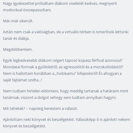
Nagy igyekezettel próbáltam diákom viseletét kedves, megnyerő
modorával összepasszítani.
Már-már sikerült.
Aztán nem csak a valóságban, de a virtuális térben is ismerősök lettünk;
tanár és diákja.
Megdöbbentem.
Egyik legkedvesebb diákom négert taposó kopasz férfival azonosul?
Mondatai forrnak a gyűlölettől, az agressziótól és a mocskolódástól?
Nem is hallottam korábban a „holokamu” kifejezésről! És ahogyan a
saját fajtámat szidta...!
Nem tudtam hirtelen eldönteni, hogy meddig tartanak a határaim mint
tanárnak, viszont a dolgot sehogy sem tudtam annyiban hagyni.
Mit tehetek? – napokig kerestem a választ.
Ajánlottam neki könyvet és beszélgetést. Válaszképp ő is ajánlott nekem
könyvet és beszélgetést.