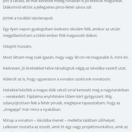
Jött a tavasz, és már kevésbé meleg ruhában is jól éreztük magunkat.
Diákomról eltűnt a jellegzetes piros-fehér sávos sál.
Jöttek a további iskolanapok.
Egy ilyen napon gyalogoltam kedvenc iskolám felé, amikor az utcán
megpillantottam a többi ember fölé magasodó diákot.
Odajött hozzám.
Most láttam meg csak igazán, hogy vagy 30 cm-rel magasabb ő, mint én.
Kedvesen, jó érzésekkel telve társalogtuk végig az iskolába vezető utat.
Kiderült az is, hogy ugyanazon a vonalon szoktunk vonatozni.
Hetekkel később a magas diák vérző orral keresett meg a nagytanáriban
– verekedett. Fájdalma enyhítésére tőlem kért gyógyszert. Míg
odanyújtottam felé a fehér pirulát, meglepve tapasztaltam, hogy az
„öregapja” már nincs a nyakában.
Minap a vonaton – iskolába menet – mellette találtam ülőhelyet.
Lelkesen mutatta az esszét, amit írt egy nagy projektmunkához, amit az