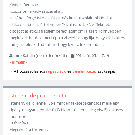
Kedves Denevér!
Köszönöm a kedves szavakat.
A szóban forgó iskola diákjai más középiskolákból kihullott
diákok, ebben az értelemben "kiválasztottak". A "feketébe
öltözött atlétikus fiatalemberek" számomra azért könnyebben
megközelíthetőek, mert épp a viseletük sugallja, hogy kik is ők és
mit gondolnak. Tudhatom, hogy kivel állok szemben.
Imre Katalin (nem ellenőrzött)
|
2011. júl. 05. - 17:19
|
Permalink
A hozzászóláshoz
regisztráció
és
bejelentkezés
szükséges
Istenem, de jó lenne. Jut-e
Istenem, de jó lenne. Jut-e minden feketebakancsos mellé egy
cigány-magyar identitású (Katikám, jól írom, elég píszí?) kakasos
tanárnő?
És fordítva?
Megrendít a történet.