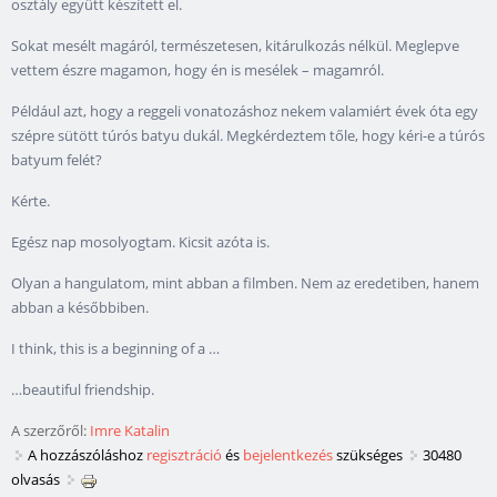
osztály együtt készített el.
Sokat mesélt magáról, természetesen, kitárulkozás nélkül. Meglepve
vettem észre magamon, hogy én is mesélek – magamról.
Például azt, hogy a reggeli vonatozáshoz nekem valamiért évek óta egy
szépre sütött túrós batyu dukál. Megkérdeztem tőle, hogy kéri-e a túrós
batyum felét?
Kérte.
Egész nap mosolyogtam. Kicsit azóta is.
Olyan a hangulatom, mint abban a filmben. Nem az eredetiben, hanem
abban a későbbiben.
I think, this is a beginning of a …
…beautiful friendship.
A szerzőről:
Imre Katalin
A hozzászóláshoz
regisztráció
és
bejelentkezés
szükséges
30480
olvasás