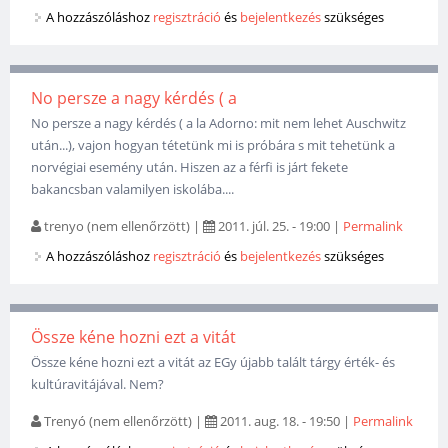
A hozzászóláshoz
regisztráció
és
bejelentkezés
szükséges
No persze a nagy kérdés ( a
No persze a nagy kérdés ( a la Adorno: mit nem lehet Auschwitz
után...), vajon hogyan tétetünk mi is próbára s mit tehetünk a
norvégiai esemény után. Hiszen az a férfi is járt fekete
bakancsban valamilyen iskolába....
trenyo (nem ellenőrzött)
|
2011. júl. 25. - 19:00
|
Permalink
A hozzászóláshoz
regisztráció
és
bejelentkezés
szükséges
Össze kéne hozni ezt a vitát
Össze kéne hozni ezt a vitát az EGy újabb talált tárgy érték- és
kultúravitájával. Nem?
Trenyó (nem ellenőrzött)
|
2011. aug. 18. - 19:50
|
Permalink