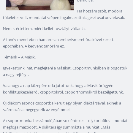
bámulva.
Ha hozzám szólt, modora
tökéletes volt, mondatai szépen fogalmazottak, gesztusai udvariasak.
Nem is értettem, miért kellett osztályt váltania.
A tanév menetében hamarosan emberismeret óra következett,
epochában. A kedvenc tanórám ez.
Témánk – A Másik.
Igyekeztünk, hát, megfejteni a Másikat. Csoportmunkában is bogoztuk
a nagy rejtélyt.
Valahogy a nap közepére oda jutottunk, hogy a Másik ürügyén
konfliktuskezelésről, csoportokról, csoportnormákról beszélgettünk.
Új diákom azonos csoportba került egy olyan diáktársával, akinek a
származása megegyezik az enyémmel.
A csoportmunka beszámolójában sok érdekes – olykor bölcs – mondat
megfogalmazódott. A diáktárs így summázta a munkát: „Más