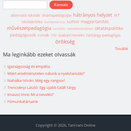
Keresés űrlap
Keresés
hátrányos helyzet
alternatív iskolák
drámapedagógia
IKT
magyartanítás
iskolakritika
külföld
kompetencia
művészetpedagógia
oktatáspolitika
nevelés
neveléstörténet
pedagógusok
romák
szabad nevelés
tantárgy-pedagógia
SNI
örökség
Tovább
Ma leginkább ezeket olvassák
Igazságosság és empátia
Miért eredménytelen nálunk a nyelvtanulás?
Nahalka István: Még egy rangsor!
Trencsényi László: Egy újabb talált tárgy
Knausz Imre: Mi a nevelés?
Főmunkatársaink
Copyright © 2026, Taní-tani Online