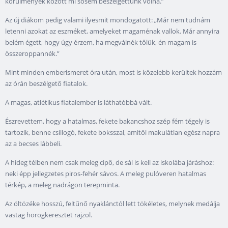
körülmények között mi sosem beszélgettünk volna.”
Az új diákom pedig valami ilyesmit mondogatott: „Már nem tudnám
letenni azokat az eszméket, amelyeket magaménak vallok. Már annyira
belém égett, hogy úgy érzem, ha megválnék tőlük, én magam is
összeroppannék.”
Mint minden emberismeret óra után, most is közelebb kerültek hozzám
az órán beszélgető fiatalok.
A magas, atlétikus fiatalember is láthatóbbá vált.
Észrevettem, hogy a hatalmas, fekete bakancshoz szép fém tégely is
tartozik, benne csillogó, fekete boksszal, amitől makulátlan egész napra
az a becses lábbeli.
A hideg télben nem csak meleg cipő, de sál is kell az iskolába járáshoz:
neki épp jellegzetes piros-fehér sávos. A meleg pulóveren hatalmas
térkép, a meleg nadrágon terepminta.
Az öltözéke hosszú, feltűnő nyaklánctól lett tökéletes, melynek medálja
vastag horogkeresztet rajzol.