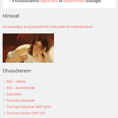
A hozzászóláshoz
regisztráció
és
bejelentkezés
szükséges
Hírlevél
Ne maradjon le új írásainkról! Iratkozzék fel Hírlevelünkre!
Olvasóterem
RSS – cikkek
RSS – kommentek
Szerzőink
Taní-tani Könyvek
Taní-tani folyóirat 2007-2010
Taní-tani Online 2011-től