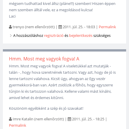
mégsem tudhattad kivel állsz (pláne!!!) szemben! Hiszen éppen
nem szemben álltál vele, ez a megoldásod kulcsa!
Laci
trenyo (nem ellenőrzött)
|
2011. júl. 25. - 18:03
|
Permalink
A hozzászóláshoz
regisztráció
és
bejelentkezés
szükséges
Hmm. Most meg vagyok fogva! A
Hmm. Most meg vagyok fogva! A viseletükkel azt mutatják -
talán - , hogy hova szeretnének tartozni. Vagy azt, hogy de jó is
lenne tartozni valahova. Kicsit úgy, ahogyan az Egy vezér
gyermekkorá-ban van. Azért zsidózik a főhős, hogy egyszerre
tűnjön ki és tartozzon valahová. Kellene valami mást kínálni,
amivel lehet és érdemes kitűnni.
Köszönöm egyébként a szép és jó szavakat!
Imre Katalin (nem ellenőrzött)
|
2011. júl. 25. - 18:25
|
Permalink