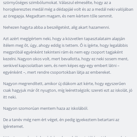
szörnyűséges szimbólumokat. Válaszul elmesélte, hogy az a
horogkeresztes medál még a dédapjáé volt és az a medál neki valójában
az öregapja. Megadtam magam, és nem kértem tőle semmit.
Nehezen hagyta abba a beszélgetést, alig akart hazamenni.
Azt azért megígértem neki, hogy a közvetlen tapasztalataim alapján
ítélem meg őt, úgy, ahogy eddig is tettem. Ő is ígérte, hogy legalábbis
megpróbál egyénként tekinteni rám és nem egy csoport tagjaként
kezelni. Nagyon okos volt, mert bevallotta, hogy ez neki sosem ment,
senkivel kapcsolatban sem, és nem képes egy-egy embert látni –
egyénként –, mert rendre csoportokban látja az embereket.
Nagyon megrendített, amikor új diákom azt kérte, hogy egyszerűen
csak hagyjuk már őt nyugton, míg leérettségizik; szereti ezt az iskolát, jó
itt neki.
Nagyon szomorúan mentem haza az iskolából.
De a tanév még nem ért véget, én pedig igyekeztem betartani az
ígéretemet.