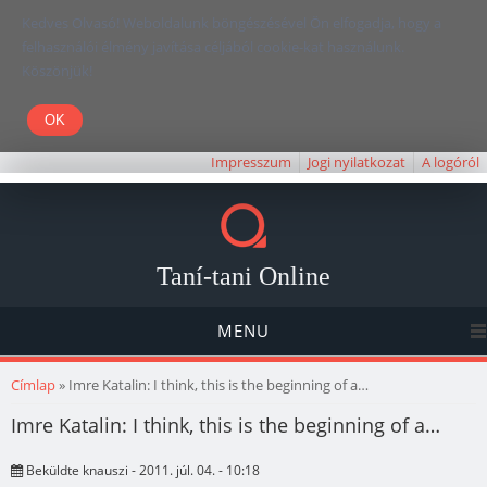
Kedves Olvasó! Weboldalunk böngészésével Ön elfogadja, hogy a
felhasználói élmény javítása céljából cookie-kat használunk.
Köszönjük!
Impresszum
Jogi nyilatkozat
A logóról
Taní-tani Online
MENU
Jelenlegi hely
Címlap
» Imre Katalin: I think, this is the beginning of a…
Imre Katalin: I think, this is the beginning of a…
Beküldte
knauszi
- 2011. júl. 04. - 10:18