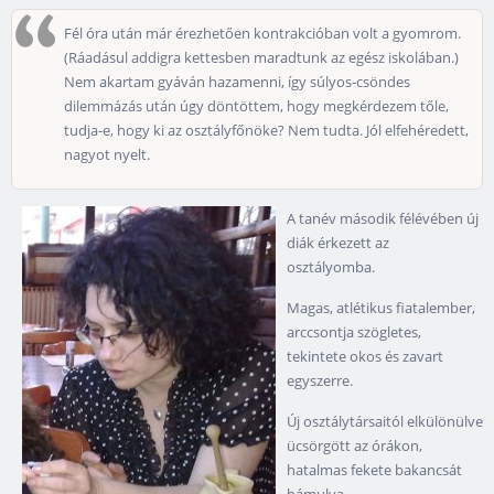
Fél óra után már érezhetően kontrakcióban volt a gyomrom.
(Ráadásul addigra kettesben maradtunk az egész iskolában.)
Nem akartam gyáván hazamenni, így súlyos-csöndes
dilemmázás után úgy döntöttem, hogy megkérdezem tőle,
tudja-e, hogy ki az osztályfőnöke? Nem tudta. Jól elfehéredett,
nagyot nyelt.
A tanév második félévében új
diák érkezett az
osztályomba.
Magas, atlétikus fiatalember,
arccsontja szögletes,
tekintete okos és zavart
egyszerre.
Új osztálytársaitól elkülönülve
ücsörgött az órákon,
hatalmas fekete bakancsát