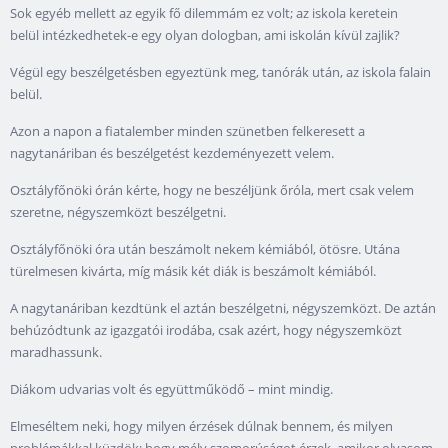
Sok egyéb mellett az egyik fő dilemmám ez volt; az iskola keretein
belül intézkedhetek-e egy olyan dologban, ami iskolán kívül zajlik?
Végül egy beszélgetésben egyeztünk meg, tanórák után, az iskola falain
belül.
Azon a napon a fiatalember minden szünetben felkeresett a
nagytanáriban és beszélgetést kezdeményezett velem.
Osztályfőnöki órán kérte, hogy ne beszéljünk őróla, mert csak velem
szeretne, négyszemközt beszélgetni.
Osztályfőnöki óra után beszámolt nekem kémiából, ötösre. Utána
türelmesen kivárta, míg másik két diák is beszámolt kémiából.
A nagytanáriban kezdtünk el aztán beszélgetni, négyszemközt. De aztán
behúzódtunk az igazgatói irodába, csak azért, hogy négyszemközt
maradhassunk.
Diákom udvarias volt és együttműködő – mint mindig.
Elmeséltem neki, hogy milyen érzések dúlnak bennem, és milyen