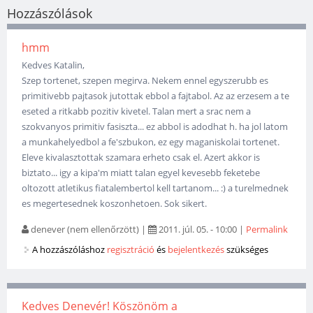
Hozzászólások
hmm
Kedves Katalin,
Szep tortenet, szepen megirva. Nekem ennel egyszerubb es
primitivebb pajtasok jutottak ebbol a fajtabol. Az az erzesem a te
eseted a ritkabb pozitiv kivetel. Talan mert a srac nem a
szokvanyos primitiv fasiszta... ez abbol is adodhat h. ha jol latom
a munkahelyedbol a fe'szbukon, ez egy maganiskolai tortenet.
Eleve kivalasztottak szamara erheto csak el. Azert akkor is
biztato... igy a kipa'm miatt talan egyel kevesebb feketebe
oltozott atletikus fiatalembertol kell tartanom... :) a turelmednek
es megertesednek koszonhetoen. Sok sikert.
denever (nem ellenőrzött)
|
2011. júl. 05. - 10:00
|
Permalink
A hozzászóláshoz
regisztráció
és
bejelentkezés
szükséges
Kedves Denevér! Köszönöm a