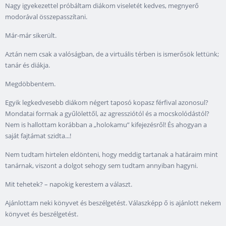
Nagy igyekezettel próbáltam diákom viseletét kedves, megnyerő
modorával összepasszítani.
Már-már sikerült.
Aztán nem csak a valóságban, de a virtuális térben is ismerősök lettünk;
tanár és diákja.
Megdöbbentem.
Egyik legkedvesebb diákom négert taposó kopasz férfival azonosul?
Mondatai forrnak a gyűlölettől, az agressziótól és a mocskolódástól?
Nem is hallottam korábban a „holokamu” kifejezésről! És ahogyan a
saját fajtámat szidta...!
Nem tudtam hirtelen eldönteni, hogy meddig tartanak a határaim mint
tanárnak, viszont a dolgot sehogy sem tudtam annyiban hagyni.
Mit tehetek? – napokig kerestem a választ.
Ajánlottam neki könyvet és beszélgetést. Válaszképp ő is ajánlott nekem
könyvet és beszélgetést.