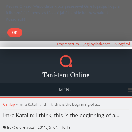
Kedves Olvasó! Weboldalunk böngészésével Ön elfogadja, hogy a
felhasználói élmény javítása céljából cookie-kat használunk.
Köszönjük!
Impresszum
Jogi nyilatkozat
A logóról
Taní-tani Online
MENU
Jelenlegi hely
Címlap
» Imre Katalin: I think, this is the beginning of a…
Imre Katalin: I think, this is the beginning of a…
Beküldte
knauszi
- 2011. júl. 04. - 10:18