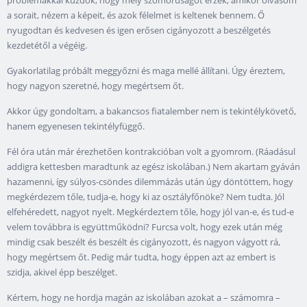
problémákkal küzdök; hogy mély szomorúságot érzek, amikor olvasom
a sorait, nézem a képeit, és azok félelmet is keltenek bennem. Ő
nyugodtan és kedvesen és igen erősen cigányozott a beszélgetés
kezdetétől a végéig.
Gyakorlatilag próbált meggyőzni és maga mellé állítani. Úgy éreztem,
hogy nagyon szeretné, hogy megértsem őt.
Akkor úgy gondoltam, a bakancsos fiatalember nem is tekintélykövető,
hanem egyenesen tekintélyfüggő.
Fél óra után már érezhetően kontrakcióban volt a gyomrom. (Ráadásul
addigra kettesben maradtunk az egész iskolában.) Nem akartam gyáván
hazamenni, így súlyos-csöndes dilemmázás után úgy döntöttem, hogy
megkérdezem tőle, tudja-e, hogy ki az osztályfőnöke? Nem tudta. Jól
elfehéredett, nagyot nyelt. Megkérdeztem tőle, hogy jól van-e, és tud-e
velem továbbra is együttműködni? Furcsa volt, hogy ezek után még
mindig csak beszélt és beszélt és cigányozott, és nagyon vágyott rá,
hogy megértsem őt. Pedig már tudta, hogy éppen azt az embert is
szidja, akivel épp beszélget.
Kértem, hogy ne hordja magán az iskolában azokat a – számomra –