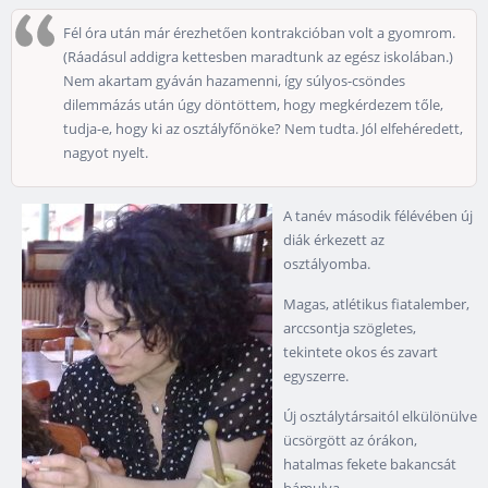
Fél óra után már érezhetően kontrakcióban volt a gyomrom.
(Ráadásul addigra kettesben maradtunk az egész iskolában.)
Nem akartam gyáván hazamenni, így súlyos-csöndes
dilemmázás után úgy döntöttem, hogy megkérdezem tőle,
tudja-e, hogy ki az osztályfőnöke? Nem tudta. Jól elfehéredett,
nagyot nyelt.
A tanév második félévében új
diák érkezett az
osztályomba.
Magas, atlétikus fiatalember,
arccsontja szögletes,
tekintete okos és zavart
egyszerre.
Új osztálytársaitól elkülönülve
ücsörgött az órákon,
hatalmas fekete bakancsát