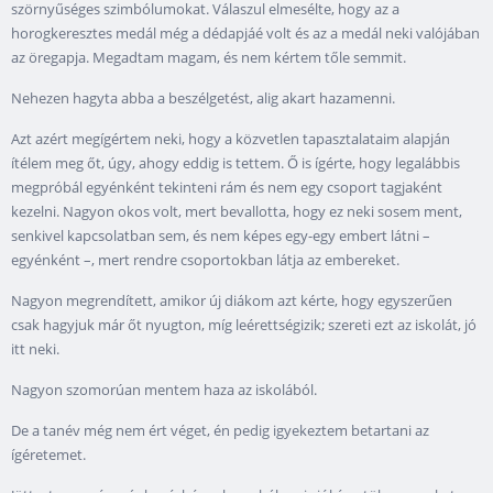
szörnyűséges szimbólumokat. Válaszul elmesélte, hogy az a
horogkeresztes medál még a dédapjáé volt és az a medál neki valójában
az öregapja. Megadtam magam, és nem kértem tőle semmit.
Nehezen hagyta abba a beszélgetést, alig akart hazamenni.
Azt azért megígértem neki, hogy a közvetlen tapasztalataim alapján
ítélem meg őt, úgy, ahogy eddig is tettem. Ő is ígérte, hogy legalábbis
megpróbál egyénként tekinteni rám és nem egy csoport tagjaként
kezelni. Nagyon okos volt, mert bevallotta, hogy ez neki sosem ment,
senkivel kapcsolatban sem, és nem képes egy-egy embert látni –
egyénként –, mert rendre csoportokban látja az embereket.
Nagyon megrendített, amikor új diákom azt kérte, hogy egyszerűen
csak hagyjuk már őt nyugton, míg leérettségizik; szereti ezt az iskolát, jó
itt neki.
Nagyon szomorúan mentem haza az iskolából.
De a tanév még nem ért véget, én pedig igyekeztem betartani az
ígéretemet.