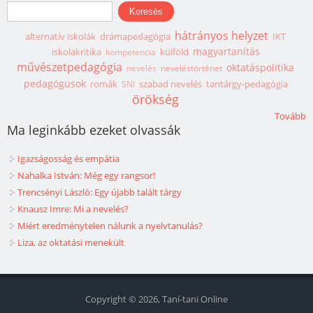
Keresés űrlap
Keresés
hátrányos helyzet
alternatív iskolák
drámapedagógia
IKT
magyartanítás
iskolakritika
külföld
kompetencia
művészetpedagógia
oktatáspolitika
nevelés
neveléstörténet
pedagógusok
romák
szabad nevelés
tantárgy-pedagógia
SNI
örökség
Tovább
Ma leginkább ezeket olvassák
Igazságosság és empátia
Nahalka István: Még egy rangsor!
Trencsényi László: Egy újabb talált tárgy
Knausz Imre: Mi a nevelés?
Miért eredménytelen nálunk a nyelvtanulás?
Liza, az oktatási menekült
Copyright © 2026, Taní-tani Online