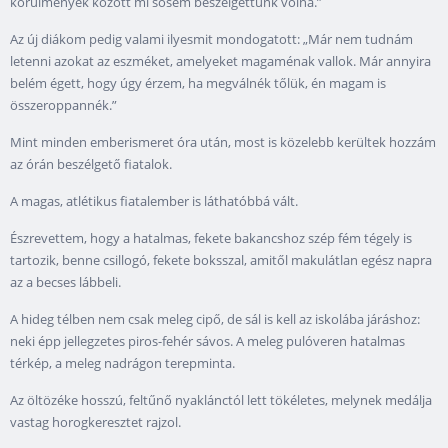
körülmények között mi sosem beszélgettünk volna.”
Az új diákom pedig valami ilyesmit mondogatott: „Már nem tudnám
letenni azokat az eszméket, amelyeket magaménak vallok. Már annyira
belém égett, hogy úgy érzem, ha megválnék tőlük, én magam is
összeroppannék.”
Mint minden emberismeret óra után, most is közelebb kerültek hozzám
az órán beszélgető fiatalok.
A magas, atlétikus fiatalember is láthatóbbá vált.
Észrevettem, hogy a hatalmas, fekete bakancshoz szép fém tégely is
tartozik, benne csillogó, fekete boksszal, amitől makulátlan egész napra
az a becses lábbeli.
A hideg télben nem csak meleg cipő, de sál is kell az iskolába járáshoz:
neki épp jellegzetes piros-fehér sávos. A meleg pulóveren hatalmas
térkép, a meleg nadrágon terepminta.
Az öltözéke hosszú, feltűnő nyaklánctól lett tökéletes, melynek medálja
vastag horogkeresztet rajzol.