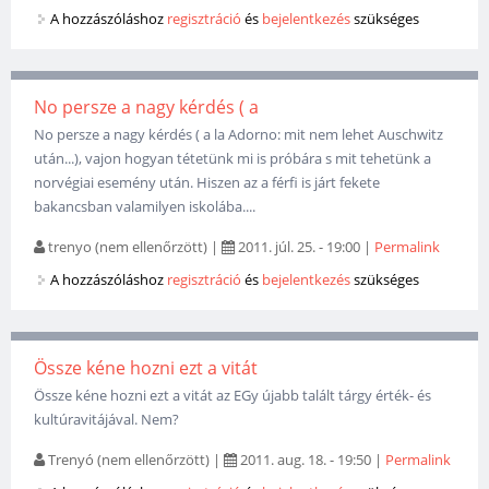
A hozzászóláshoz
regisztráció
és
bejelentkezés
szükséges
No persze a nagy kérdés ( a
No persze a nagy kérdés ( a la Adorno: mit nem lehet Auschwitz
után...), vajon hogyan tétetünk mi is próbára s mit tehetünk a
norvégiai esemény után. Hiszen az a férfi is járt fekete
bakancsban valamilyen iskolába....
trenyo (nem ellenőrzött)
|
2011. júl. 25. - 19:00
|
Permalink
A hozzászóláshoz
regisztráció
és
bejelentkezés
szükséges
Össze kéne hozni ezt a vitát
Össze kéne hozni ezt a vitát az EGy újabb talált tárgy érték- és
kultúravitájával. Nem?
Trenyó (nem ellenőrzött)
|
2011. aug. 18. - 19:50
|
Permalink