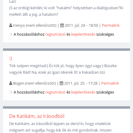
Laci
(S az ördögi kérdés: ki volt "hatalmi" helyzetben a dialógusban?Ki
mellett állt a jog, a hatalom?
trenyo (nem ellenőrzött)
|
2011. júl. 24. - 18:50
|
Permalink
A hozzászóláshoz
regisztráció
és
bejelentkezés
szükséges
:)
Tök szépen megírtad:) És tök jó, hogy ilyen ügyi vagy:) Büszke
vagyok Rád! Na, ezek az igazi sikerek itt a Kakasban (is)
Bogen (nem ellenőrzött)
|
2011. júl. 25. - 17:28
|
Permalink
A hozzászóláshoz
regisztráció
és
bejelentkezés
szükséges
De Katikám, az írásodból
De Katikám, az írásodból éppen az derül ki, hogy viseletük
mégsem azt sugallja, hogy kik ők és mit gondolnak. Hiszen