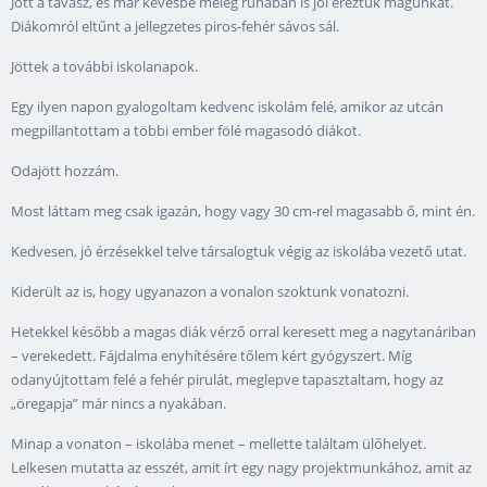
Jött a tavasz, és már kevésbé meleg ruhában is jól éreztük magunkat.
Diákomról eltűnt a jellegzetes piros-fehér sávos sál.
Jöttek a további iskolanapok.
Egy ilyen napon gyalogoltam kedvenc iskolám felé, amikor az utcán
megpillantottam a többi ember fölé magasodó diákot.
Odajött hozzám.
Most láttam meg csak igazán, hogy vagy 30 cm-rel magasabb ő, mint én.
Kedvesen, jó érzésekkel telve társalogtuk végig az iskolába vezető utat.
Kiderült az is, hogy ugyanazon a vonalon szoktunk vonatozni.
Hetekkel később a magas diák vérző orral keresett meg a nagytanáriban
– verekedett. Fájdalma enyhítésére tőlem kért gyógyszert. Míg
odanyújtottam felé a fehér pirulát, meglepve tapasztaltam, hogy az
„öregapja” már nincs a nyakában.
Minap a vonaton – iskolába menet – mellette találtam ülőhelyet.
Lelkesen mutatta az esszét, amit írt egy nagy projektmunkához, amit az