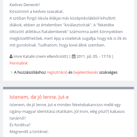
Kedves Denevér!
Köszönöm a kedves szavakat.
A szóban forgó iskola diákjai más középiskolákból kihullott
diákok, ebben az értelemben "kiválasztottak". A "feketébe
öltözött atlétikus fiatalemberek" számomra azért könnyebben
megközelíthetőek, mert épp a viseletük sugallja, hogy kik is ők és
mit gondolnak. Tudhatom, hogy kivel állok szemben.
Imre Katalin (nem ellenőrzött)
|
2011. júl. 05. - 17:19
|
Permalink
A hozzászóláshoz
regisztráció
és
bejelentkezés
szükséges
Istenem, de jó lenne. Jut-e
Istenem, de jó lenne. Jut-e minden feketebakancsos mellé egy
cigány-magyar identitású (Katikám, jól írom, elég píszí?) kakasos
tanárnő?
És fordítva?
Megrendít a történet.