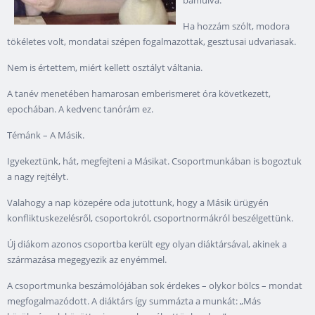
bámulva.
Ha hozzám szólt, modora
tökéletes volt, mondatai szépen fogalmazottak, gesztusai udvariasak.
Nem is értettem, miért kellett osztályt váltania.
A tanév menetében hamarosan emberismeret óra következett,
epochában. A kedvenc tanórám ez.
Témánk – A Másik.
Igyekeztünk, hát, megfejteni a Másikat. Csoportmunkában is bogoztuk
a nagy rejtélyt.
Valahogy a nap közepére oda jutottunk, hogy a Másik ürügyén
konfliktuskezelésről, csoportokról, csoportnormákról beszélgettünk.
Új diákom azonos csoportba került egy olyan diáktársával, akinek a
származása megegyezik az enyémmel.
A csoportmunka beszámolójában sok érdekes – olykor bölcs – mondat
megfogalmazódott. A diáktárs így summázta a munkát: „Más