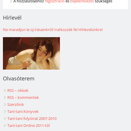
A hozzászóláshoz
regisztráció
és
bejelentkezés
szükséges
Hírlevél
Ne maradjon le új írásainkról! Iratkozzék fel Hírlevelünkre!
Olvasóterem
RSS – cikkek
RSS – kommentek
Szerzőink
Taní-tani Könyvek
Taní-tani folyóirat 2007-2010
Taní-tani Online 2011-től