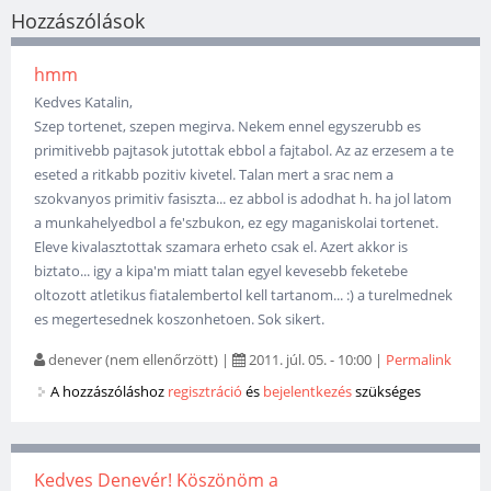
Hozzászólások
hmm
Kedves Katalin,
Szep tortenet, szepen megirva. Nekem ennel egyszerubb es
primitivebb pajtasok jutottak ebbol a fajtabol. Az az erzesem a te
eseted a ritkabb pozitiv kivetel. Talan mert a srac nem a
szokvanyos primitiv fasiszta... ez abbol is adodhat h. ha jol latom
a munkahelyedbol a fe'szbukon, ez egy maganiskolai tortenet.
Eleve kivalasztottak szamara erheto csak el. Azert akkor is
biztato... igy a kipa'm miatt talan egyel kevesebb feketebe
oltozott atletikus fiatalembertol kell tartanom... :) a turelmednek
es megertesednek koszonhetoen. Sok sikert.
denever (nem ellenőrzött)
|
2011. júl. 05. - 10:00
|
Permalink
A hozzászóláshoz
regisztráció
és
bejelentkezés
szükséges
Kedves Denevér! Köszönöm a