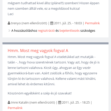
mégsem tudhattad kivel állsz (pláne!!!) szemben! Hiszen éppen
nem szemben álltál vele, ez a megoldásod kulcsa!
Laci
trenyo (nem ellenőrzött)
|
2011. júl. 25. - 18:03
|
Permalink
A hozzászóláshoz
regisztráció
és
bejelentkezés
szükséges
Hmm. Most meg vagyok fogva! A
Hmm. Most meg vagyok fogva! A viseletükkel azt mutatják -
talán - , hogy hova szeretnének tartozni. Vagy azt, hogy de jó is
lenne tartozni valahova. Kicsit úgy, ahogyan az Egy vezér
gyermekkorá-ban van. Azért zsidózik a főhős, hogy egyszerre
tűnjön ki és tartozzon valahová. Kellene valami mást kínálni,
amivel lehet és érdemes kitűnni.
Köszönöm egyébként a szép és jó szavakat!
Imre Katalin (nem ellenőrzött)
|
2011. júl. 25. - 18:25
|
Permalink