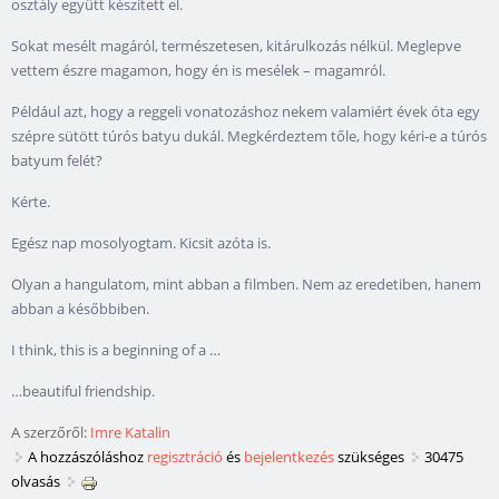
osztály együtt készített el.
Sokat mesélt magáról, természetesen, kitárulkozás nélkül. Meglepve
vettem észre magamon, hogy én is mesélek – magamról.
Például azt, hogy a reggeli vonatozáshoz nekem valamiért évek óta egy
szépre sütött túrós batyu dukál. Megkérdeztem tőle, hogy kéri-e a túrós
batyum felét?
Kérte.
Egész nap mosolyogtam. Kicsit azóta is.
Olyan a hangulatom, mint abban a filmben. Nem az eredetiben, hanem
abban a későbbiben.
I think, this is a beginning of a …
…beautiful friendship.
A szerzőről:
Imre Katalin
A hozzászóláshoz
regisztráció
és
bejelentkezés
szükséges
30475
olvasás