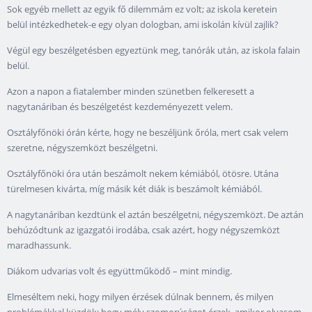
Sok egyéb mellett az egyik fő dilemmám ez volt; az iskola keretein
belül intézkedhetek-e egy olyan dologban, ami iskolán kívül zajlik?
Végül egy beszélgetésben egyeztünk meg, tanórák után, az iskola falain
belül.
Azon a napon a fiatalember minden szünetben felkeresett a
nagytanáriban és beszélgetést kezdeményezett velem.
Osztályfőnöki órán kérte, hogy ne beszéljünk őróla, mert csak velem
szeretne, négyszemközt beszélgetni.
Osztályfőnöki óra után beszámolt nekem kémiából, ötösre. Utána
türelmesen kivárta, míg másik két diák is beszámolt kémiából.
A nagytanáriban kezdtünk el aztán beszélgetni, négyszemközt. De aztán
behúzódtunk az igazgatói irodába, csak azért, hogy négyszemközt
maradhassunk.
Diákom udvarias volt és együttműködő – mint mindig.
Elmeséltem neki, hogy milyen érzések dúlnak bennem, és milyen