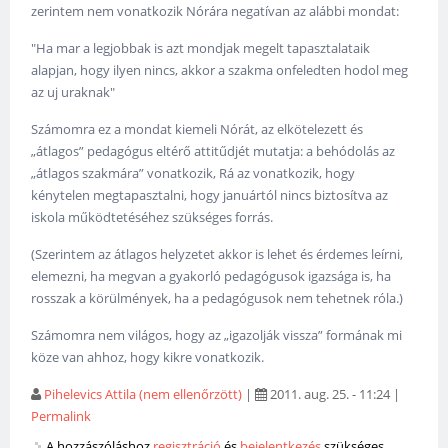
zerintem nem vonatkozik Nórára negatívan az alábbi mondat:
"Ha mar a legjobbak is azt mondjak megelt tapasztalataik
alapjan, hogy ilyen nincs, akkor a szakma onfeledten hodol meg
az uj uraknak"
Számomra ez a mondat kiemeli Nórát, az elkötelezett és
„átlagos” pedagógus eltérő attitűdjét mutatja: a behódolás az
„átlagos szakmára” vonatkozik, Rá az vonatkozik, hogy
kénytelen megtapasztalni, hogy januártól nincs biztosítva az
iskola működtetéséhez szükséges forrás.
(Szerintem az átlagos helyzetet akkor is lehet és érdemes leírni,
elemezni, ha megvan a gyakorló pedagógusok igazsága is, ha
rosszak a körülmények, ha a pedagógusok nem tehetnek róla.)
Számomra nem világos, hogy az „igazolják vissza” formának mi
köze van ahhoz, hogy kikre vonatkozik.
Pihelevics Attila (nem ellenőrzött)
|
2011. aug. 25. - 11:24
|
Permalink
A hozzászóláshoz
regisztráció
és
bejelentkezés
szükséges