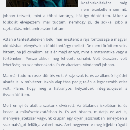
középiskolásként még
nem érzékeltem semmit,
jobban tetszett, mint a többi tantárgy, hát így döntöttem. Mikor a
főiskolát elvégeztem, már tudtam, nemhogy jó, de sokkal jobb a
rajztanítás, mint amire számítottam.
Aztán a tantestületeken belül már éreztem: a rajz fontossága a magyar
oktatásban elenyészik a többi tantárgy mellett. De nem törődtem vele,
hittem, ha jól csinálom, ez is ér majd annyit, mint a matematika vagy a
történelem. Persze akkor még lehetett csinálni. Volt óraszám, volt
lehetőség, ha az ember akarta. És én akartam. Mindennél jobban.
Ma már tudom: rossz döntés volt. A rajz szak is, és az állandó fejlődni
akarás is. A művészeti iskola alapítása pedig talán a legrosszabb ötlet
volt. Pláne, hogy még a hátrányos helyzetűek integrációjával is
összekötöttem.
Mert ennyi év alatt a szakunk elvérzett. Az általános iskolában is, és
lassan a művészetoktatásban is. És azt hiszem, mutatja ez azt is,
mennyire játékszer vagyunk csupán egy olyan játszmában, amelyben a
szakmaiságot felülírja valami más. Ami négyévente még lejjebb rúgott