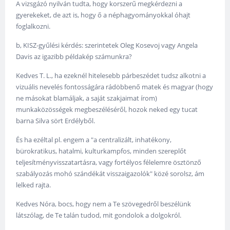
A vizsgázó nyilván tudta, hogy korszerű megkérdezni a
gyerekeket, de azt is, hogy ő a néphagyományokkal óhajt
foglalkozni.
b, KISZ-gyűlési kérdés: szerintetek Oleg Kosevoj vagy Angela
Davis az igazibb példakép számunkra?
Kedves T. L., ha ezeknél hitelesebb párbeszédet tudsz alkotni a
vizuális nevelés fontosságára rádöbbenő matek és magyar (hogy
ne másokat blamáljak, a saját szakjaimat írom)
munkaközösségek megbeszéléséről, hozok neked egy tucat
barna Silva sört Erdélyből.
És ha ezéltal pl. engem a "a centralizált, inhatékony,
bürokratikus, hatalmi, kulturkampfos, minden szereplőt
teljesítményvisszatartásra, vagy fortélyos félelemre ösztönző
szabályozás mohó szándékát visszaigazolók" közé sorolsz, ám
lelked rajta.
Kedves Nóra, bocs, hogy nem a Te szövegedről beszélünk
látszólag, de Te talán tudod, mit gondolok a dolgokról.