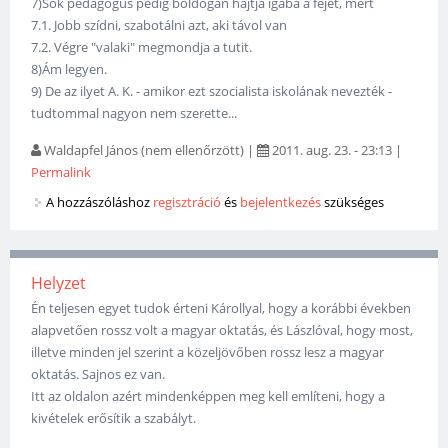
7)Sok pedagógus pedig boldogan hajtja igába a fejét, mert
7.1. Jobb szídni, szabotálni azt, aki távol van
7.2. Végre "valaki" megmondja a tutit.
8)Ám legyen.
9) De az ilyet A. K. - amikor ezt szocialista iskolának nevezték -
tudtommal nagyon nem szerette...
Waldapfel János (nem ellenőrzött)
|
2011. aug. 23. - 23:13
|
Permalink
A hozzászóláshoz
regisztráció
és
bejelentkezés
szükséges
Helyzet
Én teljesen egyet tudok érteni Károllyal, hogy a korábbi években
alapvetően rossz volt a magyar oktatás, és Lászlóval, hogy most,
illetve minden jel szerint a közeljövőben rossz lesz a magyar
oktatás. Sajnos ez van.
Itt az oldalon azért mindenképpen meg kell említeni, hogy a
kivételek erősítik a szabályt.