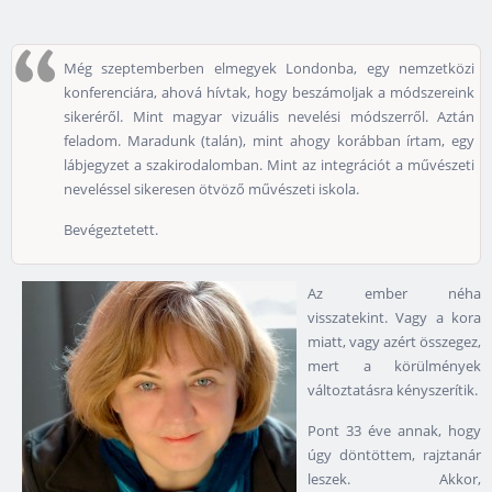
Még szeptemberben elmegyek Londonba, egy nemzetközi
konferenciára, ahová hívtak, hogy beszámoljak a módszereink
sikeréről. Mint magyar vizuális nevelési módszerről. Aztán
feladom. Maradunk (talán), mint ahogy korábban írtam, egy
lábjegyzet a szakirodalomban. Mint az integrációt a művészeti
neveléssel sikeresen ötvöző művészeti iskola.
Bevégeztetett.
Az ember néha
visszatekint. Vagy a kora
miatt, vagy azért összegez,
mert a körülmények
változtatásra kényszerítik.
Pont 33 éve annak, hogy
úgy döntöttem, rajztanár
leszek. Akkor,