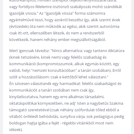
kulturkampfos, minden szereplőt teljesítményvisszatartásra,
vagy fortélyos félelemre ösztönző szabályozás mohó szándékát
igazolják vissza." Az "igazolják vissza" forma számomra
egyértelművé teszi, hogy azokról beszélsz így, akik szerint évek
(évtizedek) óta nem működik az egész, akik szerint autonómia
csak itt-ott, ellenszélben létezik, és nem a rendszerből
következik, hanem néhány ember megszállottságából.
Mert igencsak tévedsz: "Nincs alternatíva: vagy tantervi diktatúra
(kinek tetszésére, kinek nem) vagy felelős szabadság és
kommunikáció (kompromisszumok, alkuk egymás között, egy
valódi, helyi "nemzeti konzultációban" a tanári szobában). Erről
szólt a hozzászólásom: csak e kettőből lehet választani."
Én szívesen választanék egy harmadikat: felelős szabadságot és
kommunikációt a tanári szobában nem csak így,
kinyilatkoztatva, hanem egy erre alkalmas társadalmi,
oktatáspolitikai környezetben, ne adj' Isten a nagybetűs Szakma
támogató szeretetével (csak néhány szófordulat tőled ebből a
vitából: önfeledt behódolás, sunyítva várja, sok pedagógus pedig
boldogan hajtja igába a fejét - régebbi vitáinkból most nem
idézek).