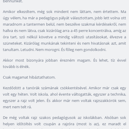
bennünket.
Amikor elkezdtem, még sok mindent nem láttam, nem értettem. Ma
úgy vélem, ha már a pedagógus pályát választottam, jobb lett volna ott
maradnom a tantermen belül, nem beszélve szakmai kérdésekről, nem
hallva és nem látva, csak kizárólag arra a 45 perre koncentrálva, amíg az
óra tart, szó nélkül követve a mindig változó utasításokat, élvezve a
szüneteket. Kizárólag munkának tekinteni és nem hivatásnak azt, amit
tanultam. Letudni. Nem morogni. És főleg nem gondolkodni.
Akkor most bizonyára jobban érezném magam. És lehet, tíz évvel
tovább is élnék.
Csak magamat hibáztathatom.
Kezdődött a tanórák számának csökkentésével. Amikor már csak egy
volt egy héten. Volt iskola, ahol évente váltogatták, egyszer a technika,
egyszer a rajz volt jelen. És akkor már nem voltak rajzszakkörök sem,
mert nem telt rá.
De még voltak rajz szakos pedagógusok az iskolákban. Alsóban sok
helyen időtöltés volt csupán a rajzóra (most is az), ez maradt el