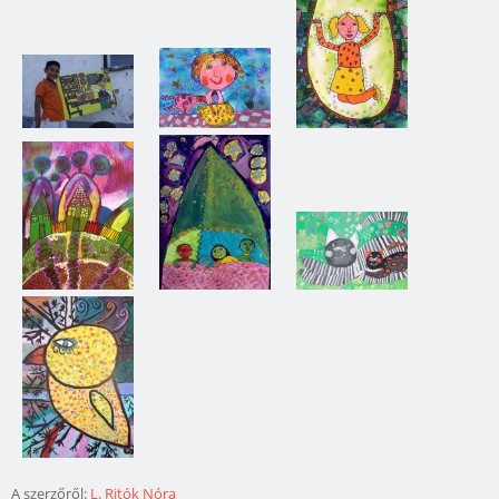
A szerzőről:
L. Ritók Nóra