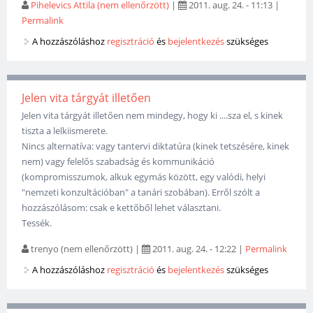
Pihelevics Attila (nem ellenőrzött)
|
2011. aug. 24. - 11:13
|
Permalink
A hozzászóláshoz
regisztráció
és
bejelentkezés
szükséges
Jelen vita tárgyát illetően
Jelen vita tárgyát illetően nem mindegy, hogy ki ....sza el, s kinek
tiszta a lelkiismerete.
Nincs alternatíva: vagy tantervi diktatúra (kinek tetszésére, kinek
nem) vagy felelős szabadság és kommunikáció
(kompromisszumok, alkuk egymás között, egy valódi, helyi
"nemzeti konzultációban" a tanári szobában). Erről szólt a
hozzászólásom: csak e kettőből lehet választani.
Tessék.
trenyo (nem ellenőrzött)
|
2011. aug. 24. - 12:22
|
Permalink
A hozzászóláshoz
regisztráció
és
bejelentkezés
szükséges