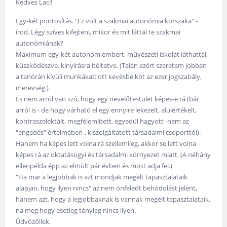
Kedves Laci!
Egy-két pontosítás. "Ez volt a szakmai autonómia korszaka" -
írod. Légy szíves kifejteni, mikor és mit láttál te szakmai
autonómiának?
Maximum egy-két autonóm embert, művészeti iskolát láthattál,
küszködészve, kinyírásra ítéltetve. (Talán ezért szeretem jobban
a tanórán kívüli munkákat: ott kevésbé köt az ezer jogszabály,
merevség.)
És nem arról van szó, hogy egy nevelőtestület képes-e rá (bár
arról is - de hogy várható el egy ennyire lekezelt, alulértékelt,
kontraszelektált, megfélemlített, egyedül hagyott -nem az
"engedés" értelmében-, kiszolgáltatott társadalmi csoporttól).
Hanem ha képes lett volna rá szellemileg, akkor se lett volna
képes rá az oktatásügyi és társadalmi környezet miatt. (A néhány
ellenpélda épp az elmúlt pár évben és most adja fel.)
"Ha mar a legjobbak is azt mondjak megelt tapasztalataik
alapjan, hogy ilyen nincs" az nem önfeledt behódolást jelent,
hanem azt, hogy a legjobbaknak is vannak megélt tapasztalataik,
na meg hogy esetleg tényleg nincs ilyen.
Üdvözöllek.