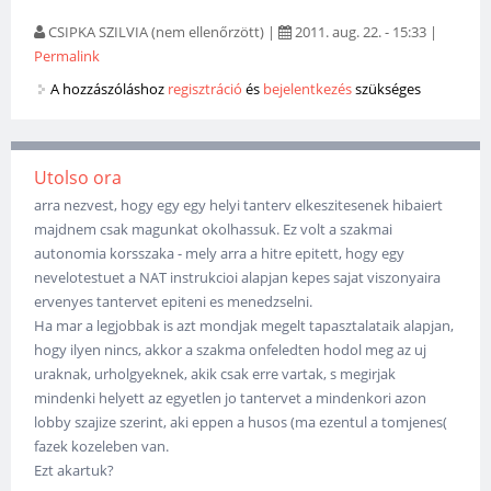
CSIPKA SZILVIA (nem ellenőrzött)
|
2011. aug. 22. - 15:33
|
Permalink
A hozzászóláshoz
regisztráció
és
bejelentkezés
szükséges
Utolso ora
arra nezvest, hogy egy egy helyi tanterv elkeszitesenek hibaiert
majdnem csak magunkat okolhassuk. Ez volt a szakmai
autonomia korsszaka - mely arra a hitre epitett, hogy egy
nevelotestuet a NAT instrukcioi alapjan kepes sajat viszonyaira
ervenyes tantervet epiteni es menedzselni.
Ha mar a legjobbak is azt mondjak megelt tapasztalataik alapjan,
hogy ilyen nincs, akkor a szakma onfeledten hodol meg az uj
uraknak, urholgyeknek, akik csak erre vartak, s megirjak
mindenki helyett az egyetlen jo tantervet a mindenkori azon
lobby szajize szerint, aki eppen a husos (ma ezentul a tomjenes(
fazek kozeleben van.
Ezt akartuk?