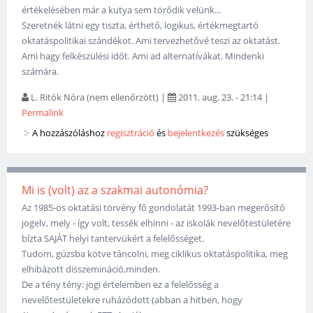
értékelésében már a kutya sem törődik velünk...
Szeretnék látni egy tiszta, érthető, logikus, értékmegtartó
oktatáspolitikai szándékot. Ami tervezhetővé teszi az oktatást.
Ami hagy felkészülési időt. Ami ad alternatívákat. Mindenki
számára.
L. Ritók Nóra (nem ellenőrzött)
|
2011. aug. 23. - 21:14
|
Permalink
A hozzászóláshoz
regisztráció
és
bejelentkezés
szükséges
Mi is (volt) az a szakmai autonómia?
Az 1985-ös oktatási törvény fő gondolatát 1993-ban megerősítő
jogelv, mely - így volt, tessék elhinni - az iskolák nevelőtestületére
bízta SAJÁT helyi tantervükért a felelősséget.
Tudom, gúzsba kötve táncolni, meg ciklikus oktatáspolitika, meg
elhibázott disszemináció,minden.
De a tény tény: jogi értelemben ez a felelősség a
nevelőtestületekre ruházódott (abban a hitben, hogy