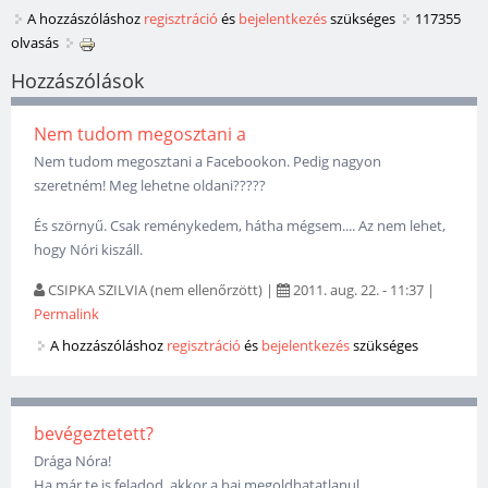
A hozzászóláshoz
regisztráció
és
bejelentkezés
szükséges
117355
olvasás
Hozzászólások
Nem tudom megosztani a
Nem tudom megosztani a Facebookon. Pedig nagyon
szeretném! Meg lehetne oldani?????
És szörnyű. Csak reménykedem, hátha mégsem.... Az nem lehet,
hogy Nóri kiszáll.
CSIPKA SZILVIA (nem ellenőrzött)
|
2011. aug. 22. - 11:37
|
Permalink
A hozzászóláshoz
regisztráció
és
bejelentkezés
szükséges
bevégeztetett?
Drága Nóra!
Ha már te is feladod, akkor a baj megoldhatatlanul