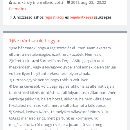
achs károly (nem ellenőrzött)
|
2011. aug. 23. - 23:02
|
Permalink
A hozzászóláshoz
regisztráció
és
bejelentkezés
szükséges
1)Ne bántsatok, hogy a
1)Ne bántsatok, hogy a regisztrációt el....tam. Nem akartam
eltűnni a névtelenségbe, ezért ne cikizzetek. Nem való.
2)Kéretik elutazni Sármellékre, Ferge ÁMK-igazgató urat
megkérdezni, vagy a Nivegy-völgybe, ahol annak idején tanúja
voltam ilyen helyitantervkészítési folyamatnak.
3) Biztos vagyok benne, hogy több is volt ilyen...
4) De ha kevesebb volt, vagy egy se: akkor is az alternatívája a
tantestületi közös döntéshozatali folyamatnak állambácsi/néni
verdiktje (akkor is, ha ért hozzá, akkor is, ha nem - általában
hivatalból nem szokott, mert a kulturkampf a küldetése.
5) Szóval, kedves KArcsi, te melyiket választod? Nincs 3. út.
6)Azaz már első sincs, mert pártunk és kormányunk
megállapította róla, hogy csak az a jó, amit ő szab meg