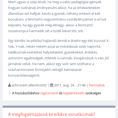
Mert ugyan a szép elvek, na meg a valós pedagógiai igények
hogyan tudnának érvényesülni akkor, ha az értekezleteken
állandóan ezt halljuk: kevés a gyerek, néhány embert el kell
bocsátani, a fenntartó negyvenhatos osztálylétszámot is el tud
képzelni, ha egy gyerek még elmegy, akkor a fenntartó
összevonja a harmadik cét a tizdik bével stb. stb.
Egy kérdés: te például hajlandó lennél-e átadni egy-két kurzust X-
nek, Y-nak, netán nekem azzal az indoklással: ezek naponta
találkoznak esetekkel, helyzetekkel, gyerekekkel, érdekes,
autonóm egyéniségek, ötleteik is vannak, kisugárzásuk is van, jól
járnátok velük. Ha nem, akkor egy szót sem szólhatsz a
százharmincezer forintjáért rettegő kémiatanár
korszerűtlenségéről.
achs (nem ellenőrzött)
|
2011. aug. 24. - 21:46
|
Permalink
A hozzászóláshoz
regisztráció
és
bejelentkezés
szükséges
A megfogalmazások kire/kikre vonatkoznak?