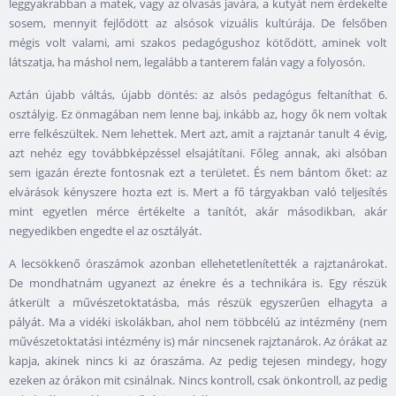
leggyakrabban a matek, vagy az olvasás javára, a kutyát nem érdekelte
sosem, mennyit fejlődött az alsósok vizuális kultúrája. De felsőben
mégis volt valami, ami szakos pedagógushoz kötődött, aminek volt
látszatja, ha máshol nem, legalább a tanterem falán vagy a folyosón.
Aztán újabb váltás, újabb döntés: az alsós pedagógus feltaníthat 6.
osztályig. Ez önmagában nem lenne baj, inkább az, hogy ők nem voltak
erre felkészültek. Nem lehettek. Mert azt, amit a rajztanár tanult 4 évig,
azt nehéz egy továbbképzéssel elsajátítani. Főleg annak, aki alsóban
sem igazán érezte fontosnak ezt a területet. És nem bántom őket: az
elvárások kényszere hozta ezt is. Mert a fő tárgyakban való teljesítés
mint egyetlen mérce értékelte a tanítót, akár másodikban, akár
negyedikben engedte el az osztályát.
A lecsökkenő óraszámok azonban ellehetetlenítették a rajztanárokat.
De mondhatnám ugyanezt az énekre és a technikára is. Egy részük
átkerült a művészetoktatásba, más részük egyszerűen elhagyta a
pályát. Ma a vidéki iskolákban, ahol nem többcélú az intézmény (nem
művészetoktatási intézmény is) már nincsenek rajztanárok. Az órákat az
kapja, akinek nincs ki az óraszáma. Az pedig tejesen mindegy, hogy
ezeken az órákon mit csinálnak. Nincs kontroll, csak önkontroll, az pedig