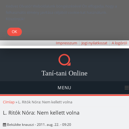
Kedves Olvasó! Weboldalunk böngészésével Ön elfogadja, hogy a
felhasználói élmény javítása céljából cookie-kat használunk.
Köszönjük!
Impresszum
Jogi nyilatkozat
A logóról
Taní-tani Online
MENU
Jelenlegi hely
Címlap
» L. Ritók Nóra: Nem kellett volna
L. Ritók Nóra: Nem kellett volna
Beküldte
knauszi
- 2011. aug. 22. - 09:20