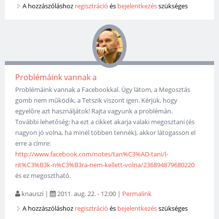
A hozzászóláshoz
regisztráció
és
bejelentkezés
szükséges
Problémáink vannak a
Problémáink vannak a Facebookkal. Úgy látom, a Megosztás
gomb nem működik, a Tetszik viszont igen. Kérjük, hogy
egyelőre azt használjátok! Rajta vagyunk a problémán.
További lehetőség: ha ezt a cikket akarja valaki megosztani (és
nagyon jó volna, ha minél többen tennék), akkor látogasson el
erre a címre:
http://www.facebook.com/notes/tan%C3%AD-tani/l-
rit%C3%B3k-n%C3%B3ra-nem-kellett-volna/236894879680220
és ez megosztható.
knauszi
|
2011. aug. 22. - 12:00
|
Permalink
A hozzászóláshoz
regisztráció
és
bejelentkezés
szükséges