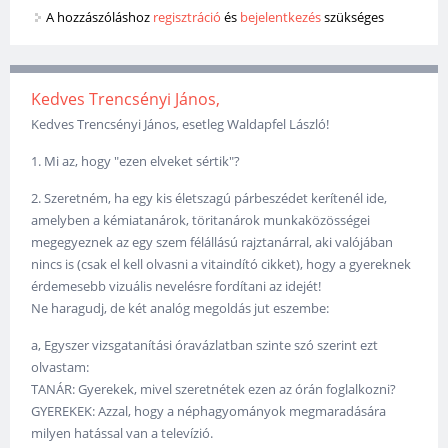
A hozzászóláshoz
regisztráció
és
bejelentkezés
szükséges
Kedves Trencsényi János,
Kedves Trencsényi János, esetleg Waldapfel László!
1. Mi az, hogy "ezen elveket sértik"?
2. Szeretném, ha egy kis életszagú párbeszédet kerítenél ide,
amelyben a kémiatanárok, töritanárok munkaközösségei
megegyeznek az egy szem félállású rajztanárral, aki valójában
nincs is (csak el kell olvasni a vitaindító cikket), hogy a gyereknek
érdemesebb vizuális nevelésre fordítani az idejét!
Ne haragudj, de két analóg megoldás jut eszembe:
a, Egyszer vizsgatanítási óravázlatban szinte szó szerint ezt
olvastam:
TANÁR: Gyerekek, mivel szeretnétek ezen az órán foglalkozni?
GYEREKEK: Azzal, hogy a néphagyományok megmaradására
milyen hatással van a televízió.