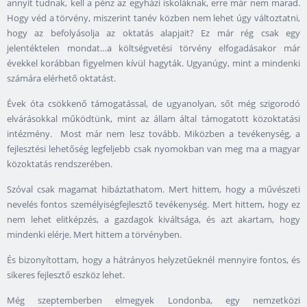
annyit tudnak, kell a pénz az egyházi iskoláknak, erre már nem marad.
Hogy véd a törvény, miszerint tanév közben nem lehet úgy változtatni,
hogy az befolyásolja az oktatás alapjait? Ez már rég csak egy
jelentéktelen mondat…a költségvetési törvény elfogadásakor már
évekkel korábban figyelmen kívül hagyták. Ugyanúgy, mint a mindenki
számára elérhető oktatást.
Évek óta csökkenő támogatással, de ugyanolyan, sőt még szigorodó
elvárásokkal működtünk, mint az állam által támogatott közoktatási
intézmény. Most már nem lesz tovább. Miközben a tevékenység, a
fejlesztési lehetőség legfeljebb csak nyomokban van meg ma a magyar
közoktatás rendszerében.
Szóval csak magamat hibáztathatom. Mert hittem, hogy a művészeti
nevelés fontos személyiségfejlesztő tevékenység. Mert hittem, hogy ez
nem lehet elitképzés, a gazdagok kiváltsága, és azt akartam, hogy
mindenki elérje. Mert hittem a törvényben.
És bizonyítottam, hogy a hátrányos helyzetűeknél mennyire fontos, és
sikeres fejlesztő eszköz lehet.
Még szeptemberben elmegyek Londonba, egy nemzetközi