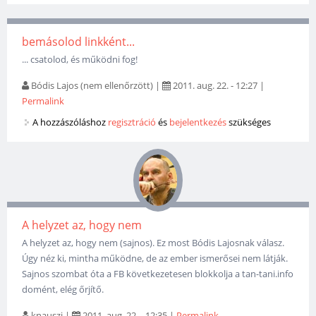
bemásolod linkként...
... csatolod, és működni fog!
Bódis Lajos (nem ellenőrzött)
|
2011. aug. 22. - 12:27
|
Permalink
A hozzászóláshoz
regisztráció
és
bejelentkezés
szükséges
A helyzet az, hogy nem
A helyzet az, hogy nem (sajnos). Ez most Bódis Lajosnak válasz.
Úgy néz ki, mintha működne, de az ember ismerősei nem látják.
Sajnos szombat óta a FB következetesen blokkolja a tan-tani.info
domént, elég őrjítő.
knauszi
|
2011. aug. 22. - 12:35
|
Permalink