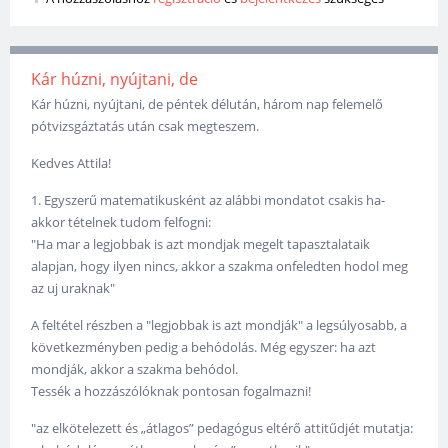
Kár húzni, nyújtani, de
Kár húzni, nyújtani, de péntek délután, három nap felemelő
pótvizsgáztatás után csak megteszem.
Kedves Attila!
1. Egyszerű matematikusként az alábbi mondatot csakis ha-
akkor tételnek tudom felfogni:
"Ha mar a legjobbak is azt mondjak megelt tapasztalataik
alapjan, hogy ilyen nincs, akkor a szakma onfeledten hodol meg
az uj uraknak"
A feltétel részben a "legjobbak is azt mondják" a legsúlyosabb, a
következményben pedig a behódolás. Még egyszer: ha azt
mondják, akkor a szakma behódol.
Tessék a hozzászólóknak pontosan fogalmazni!
"az elkötelezett és „átlagos” pedagógus eltérő attitűdjét mutatja: