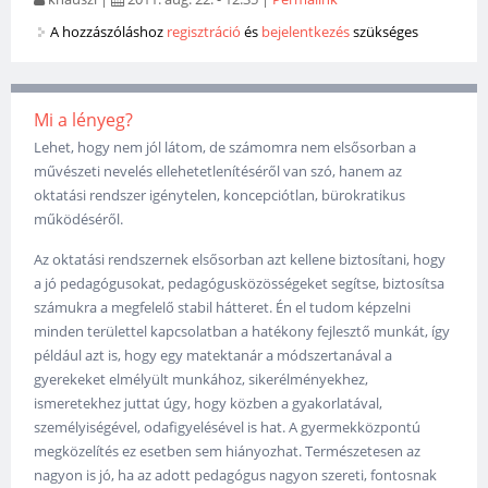
A hozzászóláshoz
regisztráció
és
bejelentkezés
szükséges
Mi a lényeg?
Lehet, hogy nem jól látom, de számomra nem elsősorban a
művészeti nevelés ellehetetlenítéséről van szó, hanem az
oktatási rendszer igénytelen, koncepciótlan, bürokratikus
működéséről.
Az oktatási rendszernek elsősorban azt kellene biztosítani, hogy
a jó pedagógusokat, pedagógusközösségeket segítse, biztosítsa
számukra a megfelelő stabil hátteret. Én el tudom képzelni
minden területtel kapcsolatban a hatékony fejlesztő munkát, így
például azt is, hogy egy matektanár a módszertanával a
gyerekeket elmélyült munkához, sikerélményekhez,
ismeretekhez juttat úgy, hogy közben a gyakorlatával,
személyiségével, odafigyelésével is hat. A gyermekközpontú
megközelítés ez esetben sem hiányozhat. Természetesen az
nagyon is jó, ha az adott pedagógus nagyon szereti, fontosnak