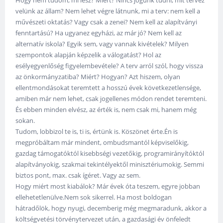
velünk az állam? Nem lehet végre látnunk, mi a terv: nem kell a
művészeti oktatás? Vagy csak a zenei? Nem kell az alapítványi
fenntartású? Ha ugyanez egyházi, az már jó? Nem kell az
alternatív iskola? Egyik sem, vagy vannak kivételek? Milyen
szempontok alapján képzelik a válogatást? Hol az
esélyegyenlőség figyelembevétele? A terv arról szól, hogy vissza
az önkormányzatiba? Miért? Hogyan? Azt hiszem, olyan
ellentmondásokat teremtett a hosszú évek következetlensége,
amiben már nem lehet, csak jogellenes módon rendet teremteni.
És ebben minden elvész, az érték is, nem csak mi, hanem még
sokan.
Tudom, lobbizol te is, ti is, értünk is. Köszönet érte.Én is
megpróbáltam már mindent, ombudsmantól képviselőkig,
gazdag támogatóktól kisebbségi vezetőkig, programirányítóktól
alapítványokig, szakmai tekintélyektől minisztériumokig. Semmi
biztos pont, max. csak ígéret. Vagy az sem.
Hogy miért most kiabálok? Már évek óta teszem, egyre jobban
ellehetetlenülve.Nem sok sikerrel. Ha most boldogan
hátradőlök, hogy nyugi, decemberig még megmaradunk, akkor a
költségvetési törvénytervezet után, a gazdasági év önfeledt