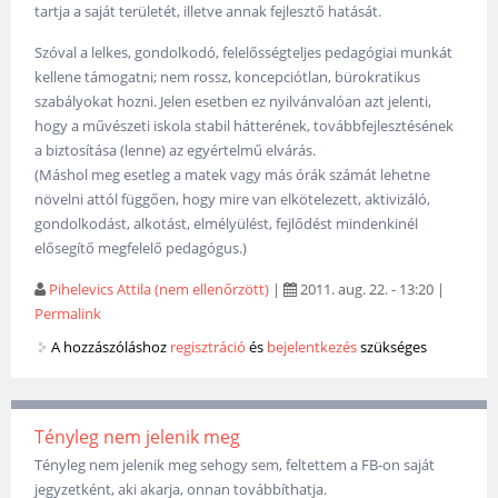
tartja a saját területét, illetve annak fejlesztő hatását.
Szóval a lelkes, gondolkodó, felelősségteljes pedagógiai munkát
kellene támogatni; nem rossz, koncepciótlan, bürokratikus
szabályokat hozni. Jelen esetben ez nyilvánvalóan azt jelenti,
hogy a művészeti iskola stabil hátterének, továbbfejlesztésének
a biztosítása (lenne) az egyértelmű elvárás.
(Máshol meg esetleg a matek vagy más órák számát lehetne
növelni attól függően, hogy mire van elkötelezett, aktivizáló,
gondolkodást, alkotást, elmélyülést, fejlődést mindenkinél
elősegítő megfelelő pedagógus.)
Pihelevics Attila (nem ellenőrzött)
|
2011. aug. 22. - 13:20
|
Permalink
A hozzászóláshoz
regisztráció
és
bejelentkezés
szükséges
Tényleg nem jelenik meg
Tényleg nem jelenik meg sehogy sem, feltettem a FB-on saját
jegyzetként, aki akarja, onnan továbbíthatja.