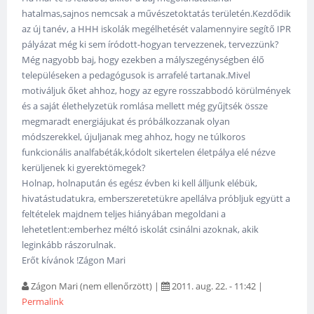
hatalmas,sajnos nemcsak a művészetoktatás területén.Kezdődik
az új tanév, a HHH iskolák megélhetését valamennyire segítő IPR
pályázat még ki sem íródott-hogyan tervezzenek, tervezzünk?
Még nagyobb baj, hogy ezekben a mályszegénységben élő
településeken a pedagógusok is arrafelé tartanak.Mivel
motiváljuk őket ahhoz, hogy az egyre rosszabbodó körülmények
és a saját élethelyzetük romlása mellett még gyűjtsék össze
megmaradt energiájukat és próbálkozzanak olyan
módszerekkel, újuljanak meg ahhoz, hogy ne túlkoros
funkcionális analfabéták,kódolt sikertelen életpálya elé nézve
kerüljenek ki gyerektömegek?
Holnap, holnapután és egész évben ki kell álljunk elébük,
hivatástudatukra, emberszeretetükre apellálva próbljuk együtt a
feltételek majdnem teljes hiányában megoldani a
lehetetlent:emberhez méltó iskolát csinálni azoknak, akik
leginkább rászorulnak.
Erőt kívánok !Zágon Mari
Zágon Mari (nem ellenőrzött)
|
2011. aug. 22. - 11:42
|
Permalink