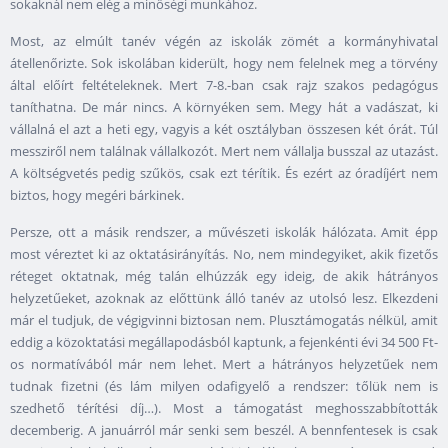
sokaknál nem elég a minőségi munkához.
Most, az elmúlt tanév végén az iskolák zömét a kormányhivatal
átellenőrizte. Sok iskolában kiderült, hogy nem felelnek meg a törvény
által előírt feltételeknek. Mert 7-8.-ban csak rajz szakos pedagógus
taníthatna. De már nincs. A környéken sem. Megy hát a vadászat, ki
vállalná el azt a heti egy, vagyis a két osztályban összesen két órát. Túl
messziről nem találnak vállalkozót. Mert nem vállalja busszal az utazást.
A költségvetés pedig szűkös, csak ezt térítik. És ezért az óradíjért nem
biztos, hogy megéri bárkinek.
Persze, ott a másik rendszer, a művészeti iskolák hálózata. Amit épp
most véreztet ki az oktatásirányítás. No, nem mindegyiket, akik fizetős
réteget oktatnak, még talán elhúzzák egy ideig, de akik hátrányos
helyzetűeket, azoknak az előttünk álló tanév az utolsó lesz. Elkezdeni
már el tudjuk, de végigvinni biztosan nem. Plusztámogatás nélkül, amit
eddig a közoktatási megállapodásból kaptunk, a fejenkénti évi 34 500 Ft-
os normatívából már nem lehet. Mert a hátrányos helyzetűek nem
tudnak fizetni (és lám milyen odafigyelő a rendszer: tőlük nem is
szedhető térítési díj…). Most a támogatást meghosszabbították
decemberig. A januárról már senki sem beszél. A bennfentesek is csak