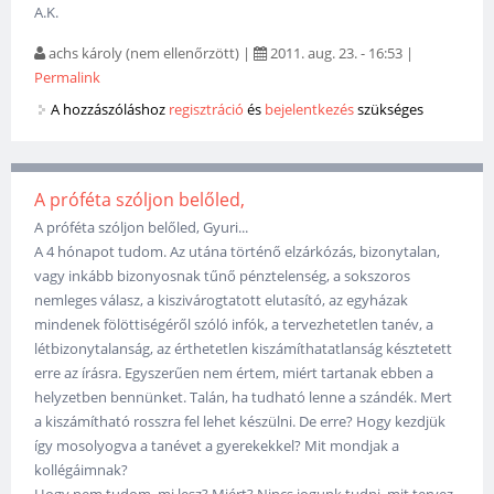
A.K.
achs károly (nem ellenőrzött)
|
2011. aug. 23. - 16:53
|
Permalink
A hozzászóláshoz
regisztráció
és
bejelentkezés
szükséges
A próféta szóljon belőled,
A próféta szóljon belőled, Gyuri...
A 4 hónapot tudom. Az utána történő elzárkózás, bizonytalan,
vagy inkább bizonyosnak tűnő pénztelenség, a sokszoros
nemleges válasz, a kiszivárogtatott elutasító, az egyházak
mindenek fölöttiségéről szóló infók, a tervezhetetlen tanév, a
létbizonytalanság, az érthetetlen kiszámíthatatlanság késztetett
erre az írásra. Egyszerűen nem értem, miért tartanak ebben a
helyzetben bennünket. Talán, ha tudható lenne a szándék. Mert
a kiszámítható rosszra fel lehet készülni. De erre? Hogy kezdjük
így mosolyogva a tanévet a gyerekekkel? Mit mondjak a
kollégáimnak?
Hogy nem tudom, mi lesz? Miért? Nincs jogunk tudni, mit tervez