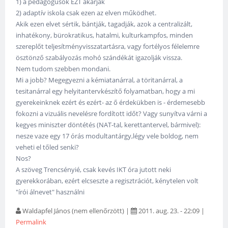
1) a pedagógusok EZT akarják
2) adaptív iskola csak ezen az elven működhet.
Akik ezen elvet sértik, bántják, tagadják, azok a centralizált,
inhatékony, bürokratikus, hatalmi, kulturkampfos, minden
szereplőt teljesítményvisszatartásra, vagy fortélyos félelemre
ösztönző szabályozás mohó szándékát igazolják vissza.
Nem tudom szebben mondani.
Mi a jobb? Megegyezni a kémiatanárral, a töritanárral, a
tesitanárral egy helyitantervkészítő folyamatban, hogy a mi
gyerekeinknek ezért és ezért- az ő érdekükben is - érdemesebb
fokozni a vizuális nevelésre fordított időt? Vagy sunyítva várni a
kegyes miniszter döntétés (NAT-tal, kerettantervel, bármivel):
nesze vaze egy 17 órás modultantárgy,légy vele boldog, nem
veheti el tőled senki?
Nos?
A szöveg Trencsényié, csak kevés IKT óra jutott neki
gyerekkorában, ezért elcseszte a regisztrációt, kénytelen volt
"írói álnevet" használni
Waldapfel János (nem ellenőrzött)
|
2011. aug. 23. - 22:09
|
Permalink