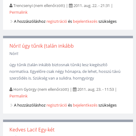
Trencsenyi (nem ellenőrzött)
|
2011. aug. 22. - 21:31
|
Permalink
A hozzászóláshoz
regisztráció
és
bejelentkezés
szükséges
Nóri! úgy tűnik (talán inkább
Nóri!
úgy tűnik (talán inkább biztosnak tűnik) lesz kiegészítő
normatíva. Egyelőre csak négy hónapra, de lehet, hosszú távú
szerződés is. Szükség van a sulidra. horngyörgy
Horn György (nem ellenőrzött)
|
2011. aug. 23. - 11:53
|
Permalink
A hozzászóláshoz
regisztráció
és
bejelentkezés
szükséges
Kedves Laci! Egy-két