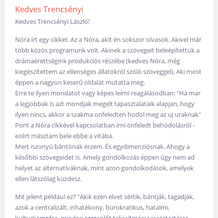
Kedves Trencsényi
Kedves Trencsényi László!
Nóra írt egy cikket. Az a Nóra, akit én sokszor olvasok. Akivel már
több közös programunk volt. Akinek a szövegeit beleépítettük a
drámaérettségink produkciós részébe (kedves Nóra, még
kiegészítettem az ellenséges állatokról szóló szöveggel). Aki most
éppen a nagyon keserű oldalát mutatta meg.
Erre te ilyen mondatot vagy képes leírni reagálásodban: "Ha mar
a legjobbak is azt mondjak megelt tapasztalataik alapjan, hogy
ilyen nincs, akkor a szakma onfeledten hodol meg az uj uraknak"
Pont a Nóra cikkével kapcsolatban írni önfeledt behódolásról -
ezért másztam bele ebbe a vitába.
Mert iszonyú bántónak érzem. És egydimenziósnak. Ahogy a
későbbi szövegeidet is. Amely gondolkozás éppen úgy nem ad
helyet az alternatíváknak, mint azon gondolkodások, amelyek
ellen látszólag küzdesz.
Mit jelent például ez? "Akik ezen elvet sértik, bántják, tagadják,
azok a centralizált, inhatékony, bürokratikus, hatalmi,