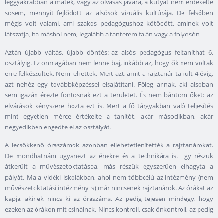
leggyakrabban a matek, vagy az olvasás javára, a kutyát nem érdekelte
sosem, mennyit fejlődött az alsósok vizuális kultúrája. De felsőben
mégis volt valami, ami szakos pedagógushoz kötődött, aminek volt
látszatja, ha máshol nem, legalább a tanterem falán vagy a folyosón.
Aztán újabb váltás, újabb döntés: az alsós pedagógus feltaníthat 6.
osztályig. Ez önmagában nem lenne baj, inkább az, hogy ők nem voltak
erre felkészültek. Nem lehettek. Mert azt, amit a rajztanár tanult 4 évig,
azt nehéz egy továbbképzéssel elsajátítani. Főleg annak, aki alsóban
sem igazán érezte fontosnak ezt a területet. És nem bántom őket: az
elvárások kényszere hozta ezt is. Mert a fő tárgyakban való teljesítés
mint egyetlen mérce értékelte a tanítót, akár másodikban, akár
negyedikben engedte el az osztályát.
A lecsökkenő óraszámok azonban ellehetetlenítették a rajztanárokat.
De mondhatnám ugyanezt az énekre és a technikára is. Egy részük
átkerült a művészetoktatásba, más részük egyszerűen elhagyta a
pályát. Ma a vidéki iskolákban, ahol nem többcélú az intézmény (nem
művészetoktatási intézmény is) már nincsenek rajztanárok. Az órákat az
kapja, akinek nincs ki az óraszáma. Az pedig tejesen mindegy, hogy
ezeken az órákon mit csinálnak. Nincs kontroll, csak önkontroll, az pedig