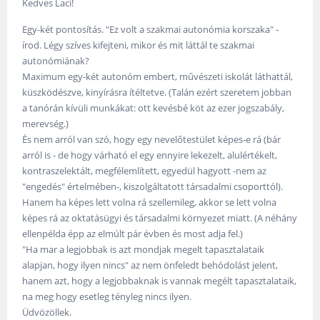
Kedves Laci!
Egy-két pontosítás. "Ez volt a szakmai autonómia korszaka" -
írod. Légy szíves kifejteni, mikor és mit láttál te szakmai
autonómiának?
Maximum egy-két autonóm embert, művészeti iskolát láthattál,
küszködészve, kinyírásra ítéltetve. (Talán ezért szeretem jobban
a tanórán kívüli munkákat: ott kevésbé köt az ezer jogszabály,
merevség.)
És nem arról van szó, hogy egy nevelőtestület képes-e rá (bár
arról is - de hogy várható el egy ennyire lekezelt, alulértékelt,
kontraszelektált, megfélemlített, egyedül hagyott -nem az
"engedés" értelmében-, kiszolgáltatott társadalmi csoporttól).
Hanem ha képes lett volna rá szellemileg, akkor se lett volna
képes rá az oktatásügyi és társadalmi környezet miatt. (A néhány
ellenpélda épp az elmúlt pár évben és most adja fel.)
"Ha mar a legjobbak is azt mondjak megelt tapasztalataik
alapjan, hogy ilyen nincs" az nem önfeledt behódolást jelent,
hanem azt, hogy a legjobbaknak is vannak megélt tapasztalataik,
na meg hogy esetleg tényleg nincs ilyen.
Üdvözöllek.