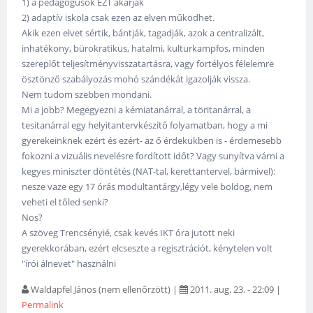
1) a pedagógusok EZT akarják
2) adaptív iskola csak ezen az elven működhet.
Akik ezen elvet sértik, bántják, tagadják, azok a centralizált,
inhatékony, bürokratikus, hatalmi, kulturkampfos, minden
szereplőt teljesítményvisszatartásra, vagy fortélyos félelemre
ösztönző szabályozás mohó szándékát igazolják vissza.
Nem tudom szebben mondani.
Mi a jobb? Megegyezni a kémiatanárral, a töritanárral, a
tesitanárral egy helyitantervkészítő folyamatban, hogy a mi
gyerekeinknek ezért és ezért- az ő érdekükben is - érdemesebb
fokozni a vizuális nevelésre fordított időt? Vagy sunyítva várni a
kegyes miniszter döntétés (NAT-tal, kerettantervel, bármivel):
nesze vaze egy 17 órás modultantárgy,légy vele boldog, nem
veheti el tőled senki?
Nos?
A szöveg Trencsényié, csak kevés IKT óra jutott neki
gyerekkorában, ezért elcseszte a regisztrációt, kénytelen volt
"írói álnevet" használni
Waldapfel János (nem ellenőrzött)
|
2011. aug. 23. - 22:09
|
Permalink