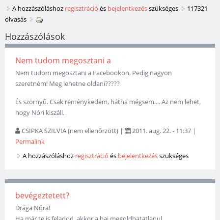
A hozzászóláshoz
regisztráció
és
bejelentkezés
szükséges
117321
olvasás
Hozzászólások
Nem tudom megosztani a
Nem tudom megosztani a Facebookon. Pedig nagyon
szeretném! Meg lehetne oldani?????
És szörnyű. Csak reménykedem, hátha mégsem.... Az nem lehet,
hogy Nóri kiszáll.
CSIPKA SZILVIA (nem ellenőrzött)
|
2011. aug. 22. - 11:37
|
Permalink
A hozzászóláshoz
regisztráció
és
bejelentkezés
szükséges
bevégeztetett?
Drága Nóra!
Ha már te is feladod, akkor a baj megoldhatatlanul