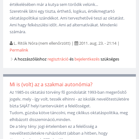
értékelésében már a kutya sem törődik velünk...
Szeretnék látni egy tiszta, érthető, logikus, értékmegtartó
oktatáspolitikai szándékot. Ami tervezhetővé teszi az oktatást.
Ami hagy felkészülési időt. Ami ad alternatívákat. Mindenki
számára.
L. Ritók Nóra (nem ellenőrzött)
|
2011. aug. 23. - 21:14
|
Permalink
A hozzászóláshoz
regisztráció
és
bejelentkezés
szükséges
Mi is (volt) az a szakmai autonómia?
Az 1985-ös oktatási törvény fő gondolatát 1993-ban megerősítő
jogelv, mely - így volt, tessék elhinni - az iskolák nevelőtestületére
bízta SAJÁT helyi tantervükért a felelősséget.
Tudom, gúzsba kötve táncolni, meg ciklikus oktatáspolitika, meg
elhibázott disszemináció,minden.
De a tény tény: jogi értelemben ez a felelősség a
nevelőtestületekre ruházódott (abban a hitben, hogy