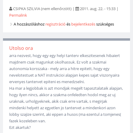
CSIPKA SZILVIA (nem ellenőrzött)
|
2011. aug. 22. - 15:33
|
Permalink
A hozzászóláshoz
regisztráció
és
bejelentkezés
szükséges
Utolso ora
arra nezvest, hogy egy egy helyi tanterv elkeszitesenek hibaiert
majdnem csak magunkat okolhassuk. Ez volt a szakmai
autonomia korsszaka - mely arra a hitre epitett, hogy egy
nevelotestuet a NAT instrukcioi alapjan kepes sajat viszonyaira
ervenyes tantervet epiteni es menedzselni.
Ha mar a legjobbak is azt mondjak megelt tapasztalataik alapjan,
hogy ilyen nincs, akkor a szakma onfeledten hodol meg az uj
uraknak, urholgyeknek, akik csak erre vartak, s megirjak
mindenki helyett az egyetlen jo tantervet a mindenkori azon
lobby szajize szerint, aki eppen a husos (ma ezentul a tomjenes(
fazek kozeleben van.
Ezt akartuk?