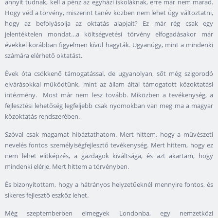
annyit tudnak, kell a pénz az egyházi iskoláknak, erre már nem marad.
Hogy véd a törvény, miszerint tanév közben nem lehet úgy változtatni,
hogy az befolyásolja az oktatás alapjait? Ez már rég csak egy
jelentéktelen mondat…a költségvetési törvény elfogadásakor már
évekkel korábban figyelmen kívül hagyták. Ugyanúgy, mint a mindenki
számára elérhető oktatást.
Évek óta csökkenő támogatással, de ugyanolyan, sőt még szigorodó
elvárásokkal működtünk, mint az állam által támogatott közoktatási
intézmény. Most már nem lesz tovább. Miközben a tevékenység, a
fejlesztési lehetőség legfeljebb csak nyomokban van meg ma a magyar
közoktatás rendszerében.
Szóval csak magamat hibáztathatom. Mert hittem, hogy a művészeti
nevelés fontos személyiségfejlesztő tevékenység. Mert hittem, hogy ez
nem lehet elitképzés, a gazdagok kiváltsága, és azt akartam, hogy
mindenki elérje. Mert hittem a törvényben.
És bizonyítottam, hogy a hátrányos helyzetűeknél mennyire fontos, és
sikeres fejlesztő eszköz lehet.
Még szeptemberben elmegyek Londonba, egy nemzetközi