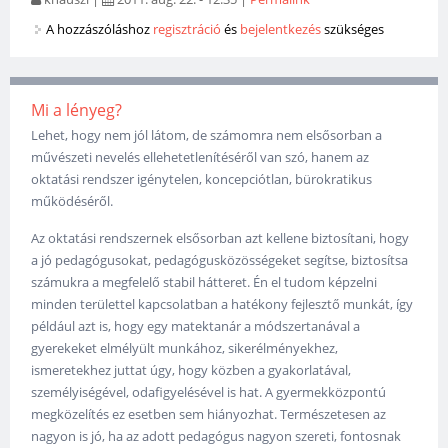
A hozzászóláshoz
regisztráció
és
bejelentkezés
szükséges
Mi a lényeg?
Lehet, hogy nem jól látom, de számomra nem elsősorban a
művészeti nevelés ellehetetlenítéséről van szó, hanem az
oktatási rendszer igénytelen, koncepciótlan, bürokratikus
működéséről.
Az oktatási rendszernek elsősorban azt kellene biztosítani, hogy
a jó pedagógusokat, pedagógusközösségeket segítse, biztosítsa
számukra a megfelelő stabil hátteret. Én el tudom képzelni
minden területtel kapcsolatban a hatékony fejlesztő munkát, így
például azt is, hogy egy matektanár a módszertanával a
gyerekeket elmélyült munkához, sikerélményekhez,
ismeretekhez juttat úgy, hogy közben a gyakorlatával,
személyiségével, odafigyelésével is hat. A gyermekközpontú
megközelítés ez esetben sem hiányozhat. Természetesen az
nagyon is jó, ha az adott pedagógus nagyon szereti, fontosnak