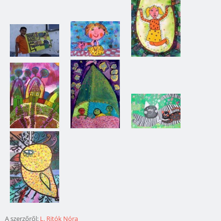
A szerzőről:
L. Ritók Nóra