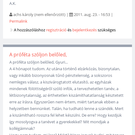
A.K.
achs károly (nem ellenőrzött)
|
2011. aug. 23. - 16:53
|
Permalink
A hozzászóláshoz
regisztráció
és
bejelentkezés
szükséges
A próféta szóljon belőled,
A próféta szóljon belőled, Gyuri...
A 4 hónapot tudom. Az utána történő elzárkózás, bizonytalan,
vagy inkább bizonyosnak tűnő pénztelenség, a sokszoros
nemleges válasz, a kiszivárogtatott elutasító, az egyházak
mindenek fölöttiségéről szóló infók, a tervezhetetlen tanév, a
létbizonytalanság, az érthetetlen kiszámíthatatlanság késztetett
erre az írásra. Egyszerűen nem értem, miért tartanak ebben a
helyzetben bennünket. Talán, ha tudható lenne a szándék. Mert
a kiszámítható rosszra fel lehet készülni. De erre? Hogy kezdjük
így mosolyogva a tanévet a gyerekekkel? Mit mondjak a
kollégáimnak?
Hogy nem tudom, mi lesz? Miért? Nincs jogunk tudni, mit tervez