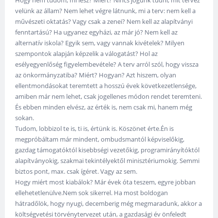
velünk az állam? Nem lehet végre látnunk, mi a terv: nem kell a
művészeti oktatás? Vagy csak a zenei? Nem kell az alapítványi
fenntartású? Ha ugyanez egyházi, az már jó? Nem kell az
alternatív iskola? Egyik sem, vagy vannak kivételek? Milyen
szempontok alapján képzelik a válogatást? Hol az
esélyegyenlőség figyelembevétele? A terv arról szól, hogy vissza
az önkormányzatiba? Miért? Hogyan? Azt hiszem, olyan
ellentmondásokat teremtett a hosszú évek következetlensége,
amiben már nem lehet, csak jogellenes módon rendet teremteni.
És ebben minden elvész, az érték is, nem csak mi, hanem még
sokan.
Tudom, lobbizol te is, ti is, értünk is. Köszönet érte.Én is
megpróbáltam már mindent, ombudsmantól képviselőkig,
gazdag támogatóktól kisebbségi vezetőkig, programirányítóktól
alapítványokig, szakmai tekintélyektől minisztériumokig. Semmi
biztos pont, max. csak ígéret. Vagy az sem.
Hogy miért most kiabálok? Már évek óta teszem, egyre jobban
ellehetetlenülve.Nem sok sikerrel. Ha most boldogan
hátradőlök, hogy nyugi, decemberig még megmaradunk, akkor a
költségvetési törvénytervezet után, a gazdasági év önfeledt