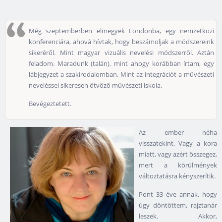
Még szeptemberben elmegyek Londonba, egy nemzetközi
konferenciára, ahová hívtak, hogy beszámoljak a módszereink
sikeréről. Mint magyar vizuális nevelési módszerről. Aztán
feladom. Maradunk (talán), mint ahogy korábban írtam, egy
lábjegyzet a szakirodalomban. Mint az integrációt a művészeti
neveléssel sikeresen ötvöző művészeti iskola.
Bevégeztetett.
Az ember néha
visszatekint. Vagy a kora
miatt, vagy azért összegez,
mert a körülmények
változtatásra kényszerítik.
Pont 33 éve annak, hogy
úgy döntöttem, rajztanár
leszek. Akkor,