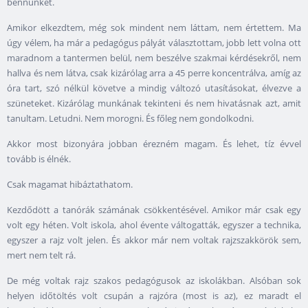
bennünket.
Amikor elkezdtem, még sok mindent nem láttam, nem értettem. Ma
úgy vélem, ha már a pedagógus pályát választottam, jobb lett volna ott
maradnom a tantermen belül, nem beszélve szakmai kérdésekről, nem
hallva és nem látva, csak kizárólag arra a 45 perre koncentrálva, amíg az
óra tart, szó nélkül követve a mindig változó utasításokat, élvezve a
szüneteket. Kizárólag munkának tekinteni és nem hivatásnak azt, amit
tanultam. Letudni. Nem morogni. És főleg nem gondolkodni.
Akkor most bizonyára jobban érezném magam. És lehet, tíz évvel
tovább is élnék.
Csak magamat hibáztathatom.
Kezdődött a tanórák számának csökkentésével. Amikor már csak egy
volt egy héten. Volt iskola, ahol évente váltogatták, egyszer a technika,
egyszer a rajz volt jelen. És akkor már nem voltak rajzszakkörök sem,
mert nem telt rá.
De még voltak rajz szakos pedagógusok az iskolákban. Alsóban sok
helyen időtöltés volt csupán a rajzóra (most is az), ez maradt el