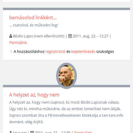
bemásolod linkként...
... csatolod, és működni fog!
Bódis Lajos (nem ellenőrzött)
|
2011. aug. 22. - 12:27
|
Permalink
A hozzászóláshoz
regisztráció
és
bejelentkezés
szükséges
A helyzet az, hogy nem
A helyzet az, hogy nem (sajnos). Ez most Bódis Lajosnak válasz.
Úgy néz ki, mintha működne, de az ember ismerősei nem látják.
Sajnos szombat óta a FB következetesen blokkolja a tan-tani.info
domént, elég őrjítő.
knauszi
|
2011. aug. 22. - 12:35
|
Permalink