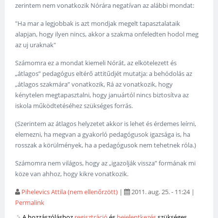
zerintem nem vonatkozik Nórára negatívan az alábbi mondat:
"Ha mar a legjobbak is azt mondjak megelt tapasztalataik
alapjan, hogy ilyen nincs, akkor a szakma onfeledten hodol meg
az uj uraknak"
Számomra ez a mondat kiemeli Nórát, az elkötelezett és
„átlagos” pedagógus eltérő attitűdjét mutatja: a behódolás az
„átlagos szakmára” vonatkozik, Rá az vonatkozik, hogy
kénytelen megtapasztalni, hogy januártól nincs biztosítva az
iskola működtetéséhez szükséges forrás.
(Szerintem az átlagos helyzetet akkor is lehet és érdemes leírni,
elemezni, ha megvan a gyakorló pedagógusok igazsága is, ha
rosszak a körülmények, ha a pedagógusok nem tehetnek róla.)
Számomra nem világos, hogy az „igazolják vissza” formának mi
köze van ahhoz, hogy kikre vonatkozik.
Pihelevics Attila (nem ellenőrzött)
|
2011. aug. 25. - 11:24
|
Permalink
A hozzászóláshoz
regisztráció
és
bejelentkezés
szükséges