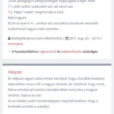
7)Sok pedagógus pedig boldogan hajtja igába a fejét, mert
7.1. Jobb szídni, szabotálni azt, aki távol van
7.2. Végre "valaki" megmondja a tutit.
8)Ám legyen.
9) De az ilyet A. K. - amikor ezt szocialista iskolának nevezték -
tudtommal nagyon nem szerette...
Waldapfel János (nem ellenőrzött)
|
2011. aug. 23. - 23:13
|
Permalink
A hozzászóláshoz
regisztráció
és
bejelentkezés
szükséges
Helyzet
Én teljesen egyet tudok érteni Károllyal, hogy a korábbi években
alapvetően rossz volt a magyar oktatás, és Lászlóval, hogy most,
illetve minden jel szerint a közeljövőben rossz lesz a magyar
oktatás. Sajnos ez van.
Itt az oldalon azért mindenképpen meg kell említeni, hogy a
kivételek erősítik a szabályt.