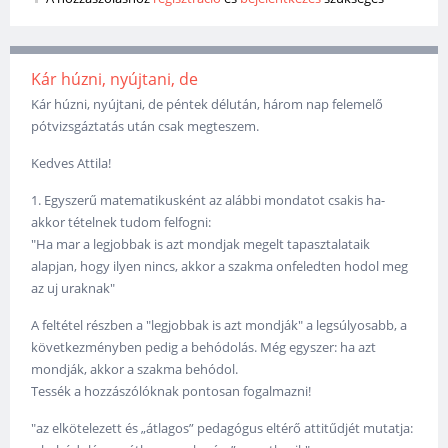
Kár húzni, nyújtani, de
Kár húzni, nyújtani, de péntek délután, három nap felemelő
pótvizsgáztatás után csak megteszem.
Kedves Attila!
1. Egyszerű matematikusként az alábbi mondatot csakis ha-
akkor tételnek tudom felfogni:
"Ha mar a legjobbak is azt mondjak megelt tapasztalataik
alapjan, hogy ilyen nincs, akkor a szakma onfeledten hodol meg
az uj uraknak"
A feltétel részben a "legjobbak is azt mondják" a legsúlyosabb, a
következményben pedig a behódolás. Még egyszer: ha azt
mondják, akkor a szakma behódol.
Tessék a hozzászólóknak pontosan fogalmazni!
"az elkötelezett és „átlagos” pedagógus eltérő attitűdjét mutatja: