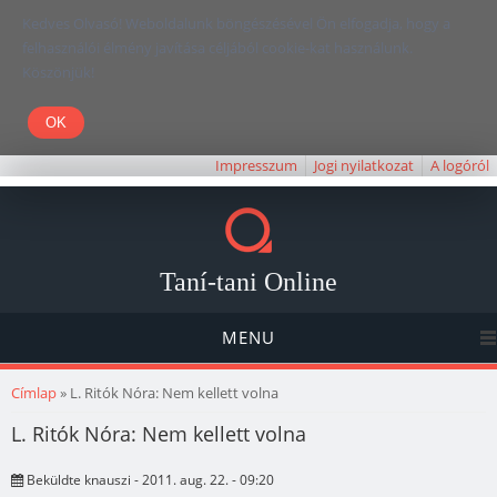
Kedves Olvasó! Weboldalunk böngészésével Ön elfogadja, hogy a
felhasználói élmény javítása céljából cookie-kat használunk.
Köszönjük!
Impresszum
Jogi nyilatkozat
A logóról
Taní-tani Online
MENU
Jelenlegi hely
Címlap
» L. Ritók Nóra: Nem kellett volna
L. Ritók Nóra: Nem kellett volna
Beküldte
knauszi
- 2011. aug. 22. - 09:20