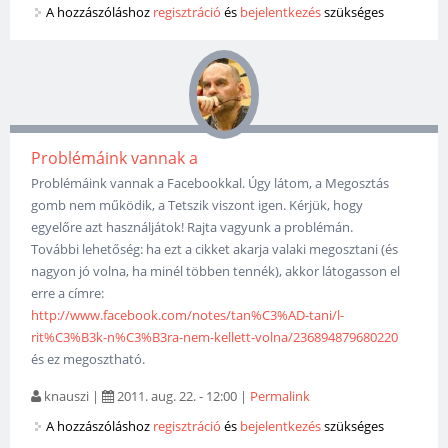
A hozzászóláshoz
regisztráció
és
bejelentkezés
szükséges
Problémáink vannak a
Problémáink vannak a Facebookkal. Úgy látom, a Megosztás
gomb nem működik, a Tetszik viszont igen. Kérjük, hogy
egyelőre azt használjátok! Rajta vagyunk a problémán.
További lehetőség: ha ezt a cikket akarja valaki megosztani (és
nagyon jó volna, ha minél többen tennék), akkor látogasson el
erre a címre:
http://www.facebook.com/notes/tan%C3%AD-tani/l-
rit%C3%B3k-n%C3%B3ra-nem-kellett-volna/236894879680220
és ez megosztható.
knauszi
|
2011. aug. 22. - 12:00
|
Permalink
A hozzászóláshoz
regisztráció
és
bejelentkezés
szükséges