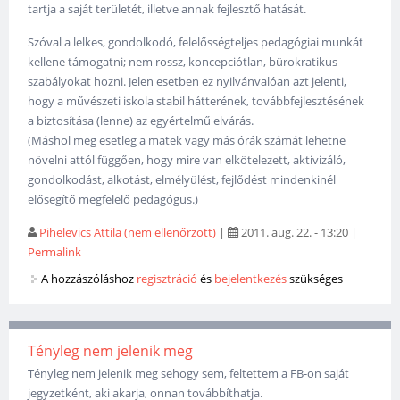
tartja a saját területét, illetve annak fejlesztő hatását.
Szóval a lelkes, gondolkodó, felelősségteljes pedagógiai munkát
kellene támogatni; nem rossz, koncepciótlan, bürokratikus
szabályokat hozni. Jelen esetben ez nyilvánvalóan azt jelenti,
hogy a művészeti iskola stabil hátterének, továbbfejlesztésének
a biztosítása (lenne) az egyértelmű elvárás.
(Máshol meg esetleg a matek vagy más órák számát lehetne
növelni attól függően, hogy mire van elkötelezett, aktivizáló,
gondolkodást, alkotást, elmélyülést, fejlődést mindenkinél
elősegítő megfelelő pedagógus.)
Pihelevics Attila (nem ellenőrzött)
|
2011. aug. 22. - 13:20
|
Permalink
A hozzászóláshoz
regisztráció
és
bejelentkezés
szükséges
Tényleg nem jelenik meg
Tényleg nem jelenik meg sehogy sem, feltettem a FB-on saját
jegyzetként, aki akarja, onnan továbbíthatja.