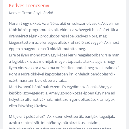
Kedves Trencsényi
Kedves Trencsényi László!
Nóra írt egy cikket. Az a Nóra, akit én sokszor olvasok. Akivel már
több közös programunk volt. Akinek a szövegeit beleépítettük a
drámaérettségink produkciós részébe (kedves Nóra, még
kiegészítettem az ellenséges állatokról szóló szöveggel). Aki most
éppen a nagyon keserű oldalát mutatta meg.
Erre te ilyen mondatot vagy képes leírni reagálásodban: "Ha mar
a legjobbak is azt mondjak megelt tapasztalataik alapjan, hogy
ilyen nincs, akkor a szakma onfeledten hodol meg az uj uraknak"
Pont a Nóra cikkével kapcsolatban írni önfeledt behódolásról -
ezért másztam bele ebbe a vitába.
Mert iszonyú bántónak érzem. És egydimenziósnak. Ahogy a
későbbi szövegeidet is. Amely gondolkozás éppen úgy nem ad
helyet az alternatíváknak, mint azon gondolkodások, amelyek
ellen látszólag küzdesz.
Mit jelent például ez? "Akik ezen elvet sértik, bántják, tagadják,
azok a centralizált, inhatékony, bürokratikus, hatalmi,