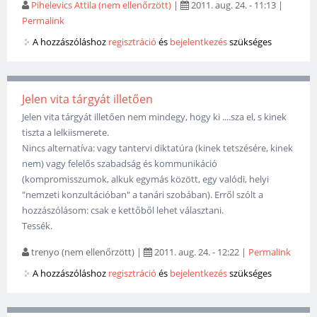
Pihelevics Attila (nem ellenőrzött)
|
2011. aug. 24. - 11:13
|
Permalink
A hozzászóláshoz
regisztráció
és
bejelentkezés
szükséges
Jelen vita tárgyát illetően
Jelen vita tárgyát illetően nem mindegy, hogy ki ....sza el, s kinek
tiszta a lelkiismerete.
Nincs alternatíva: vagy tantervi diktatúra (kinek tetszésére, kinek
nem) vagy felelős szabadság és kommunikáció
(kompromisszumok, alkuk egymás között, egy valódi, helyi
"nemzeti konzultációban" a tanári szobában). Erről szólt a
hozzászólásom: csak e kettőből lehet választani.
Tessék.
trenyo (nem ellenőrzött)
|
2011. aug. 24. - 12:22
|
Permalink
A hozzászóláshoz
regisztráció
és
bejelentkezés
szükséges