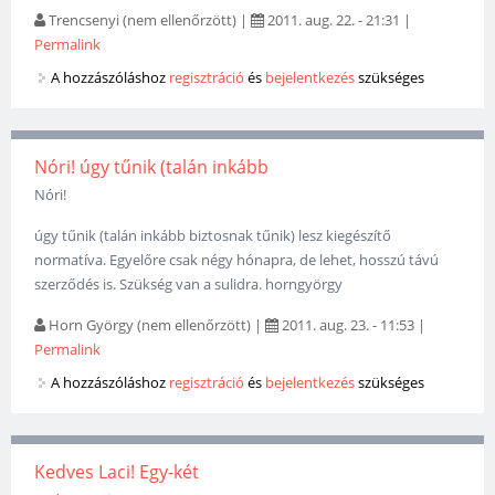
Trencsenyi (nem ellenőrzött)
|
2011. aug. 22. - 21:31
|
Permalink
A hozzászóláshoz
regisztráció
és
bejelentkezés
szükséges
Nóri! úgy tűnik (talán inkább
Nóri!
úgy tűnik (talán inkább biztosnak tűnik) lesz kiegészítő
normatíva. Egyelőre csak négy hónapra, de lehet, hosszú távú
szerződés is. Szükség van a sulidra. horngyörgy
Horn György (nem ellenőrzött)
|
2011. aug. 23. - 11:53
|
Permalink
A hozzászóláshoz
regisztráció
és
bejelentkezés
szükséges
Kedves Laci! Egy-két