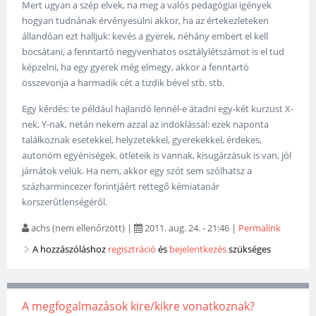
Mert ugyan a szép elvek, na meg a valós pedagógiai igények
hogyan tudnának érvényesülni akkor, ha az értekezleteken
állandóan ezt halljuk: kevés a gyerek, néhány embert el kell
bocsátani, a fenntartó negyvenhatos osztálylétszámot is el tud
képzelni, ha egy gyerek még elmegy, akkor a fenntartó
összevonja a harmadik cét a tizdik bével stb. stb.
Egy kérdés: te például hajlandó lennél-e átadni egy-két kurzust X-
nek, Y-nak, netán nekem azzal az indoklással: ezek naponta
találkoznak esetekkel, helyzetekkel, gyerekekkel, érdekes,
autonóm egyéniségek, ötleteik is vannak, kisugárzásuk is van, jól
járnátok velük. Ha nem, akkor egy szót sem szólhatsz a
százharmincezer forintjáért rettegő kémiatanár
korszerűtlenségéről.
achs (nem ellenőrzött)
|
2011. aug. 24. - 21:46
|
Permalink
A hozzászóláshoz
regisztráció
és
bejelentkezés
szükséges
A megfogalmazások kire/kikre vonatkoznak?