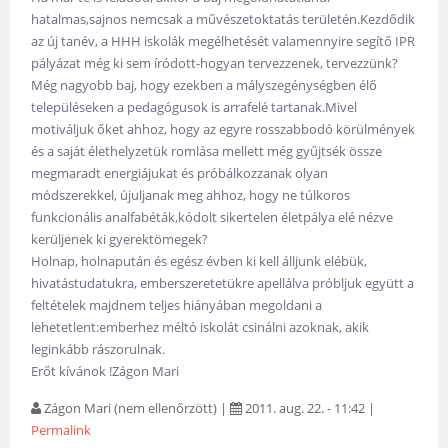
hatalmas,sajnos nemcsak a művészetoktatás területén.Kezdődik
az új tanév, a HHH iskolák megélhetését valamennyire segítő IPR
pályázat még ki sem íródott-hogyan tervezzenek, tervezzünk?
Még nagyobb baj, hogy ezekben a mályszegénységben élő
településeken a pedagógusok is arrafelé tartanak.Mivel
motiváljuk őket ahhoz, hogy az egyre rosszabbodó körülmények
és a saját élethelyzetük romlása mellett még gyűjtsék össze
megmaradt energiájukat és próbálkozzanak olyan
módszerekkel, újuljanak meg ahhoz, hogy ne túlkoros
funkcionális analfabéták,kódolt sikertelen életpálya elé nézve
kerüljenek ki gyerektömegek?
Holnap, holnapután és egész évben ki kell álljunk elébük,
hivatástudatukra, emberszeretetükre apellálva próbljuk együtt a
feltételek majdnem teljes hiányában megoldani a
lehetetlent:emberhez méltó iskolát csinálni azoknak, akik
leginkább rászorulnak.
Erőt kívánok !Zágon Mari
Zágon Mari (nem ellenőrzött)
|
2011. aug. 22. - 11:42
|
Permalink