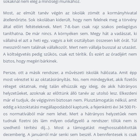
sokaknál nem elég a minőségi munkához.
Most, az elmúlt tanév végén az iskolák zömét a kormányhivatal
átellenőrizte. Sok iskolában kiderült, hogy nem felelnek meg a törvény
által előírt feltételeknek. Mert 7-8.-ban csak rajz szakos pedagógus
taníthatna. De már nincs. A környéken sem. Megy hát a vadászat, ki
vállalná el azt a heti egy, vagyis a két osztályban összesen két órát. Túl
messziről nem találnak vállalkozót. Mert nem vállalja busszal az utazást.
A költségvetés pedig szűkös, csak ezt térítik. És ezért az óradíjért nem
biztos, hogy megéri bárkinek.
Persze, ott a másik rendszer, a művészeti iskolák hálózata. Amit épp
most véreztet ki az oktatásirányítás. No, nem mindegyiket, akik fizetős
réteget oktatnak, még talán elhúzzák egy ideig, de akik hátrányos
helyzetűeket, azoknak az előttünk álló tanév az utolsó lesz. Elkezdeni
már el tudjuk, de végigvinni biztosan nem. Plusztámogatás nélkül, amit
eddig a közoktatási megállapodásból kaptunk, a fejenkénti évi 34 500 Ft-
os normatívából már nem lehet. Mert a hátrányos helyzetűek nem
tudnak fizetni (és lám milyen odafigyelő a rendszer: tőlük nem is
szedhető térítési díj…). Most a támogatást meghosszabbították
decemberig. A januárról már senki sem beszél. A bennfentesek is csak