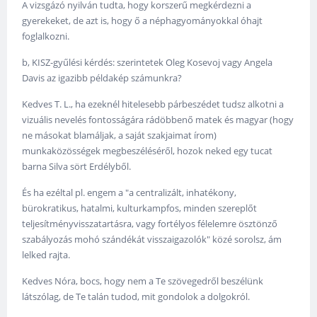
A vizsgázó nyilván tudta, hogy korszerű megkérdezni a
gyerekeket, de azt is, hogy ő a néphagyományokkal óhajt
foglalkozni.
b, KISZ-gyűlési kérdés: szerintetek Oleg Kosevoj vagy Angela
Davis az igazibb példakép számunkra?
Kedves T. L., ha ezeknél hitelesebb párbeszédet tudsz alkotni a
vizuális nevelés fontosságára rádöbbenő matek és magyar (hogy
ne másokat blamáljak, a saját szakjaimat írom)
munkaközösségek megbeszéléséről, hozok neked egy tucat
barna Silva sört Erdélyből.
És ha ezéltal pl. engem a "a centralizált, inhatékony,
bürokratikus, hatalmi, kulturkampfos, minden szereplőt
teljesítményvisszatartásra, vagy fortélyos félelemre ösztönző
szabályozás mohó szándékát visszaigazolók" közé sorolsz, ám
lelked rajta.
Kedves Nóra, bocs, hogy nem a Te szövegedről beszélünk
látszólag, de Te talán tudod, mit gondolok a dolgokról.