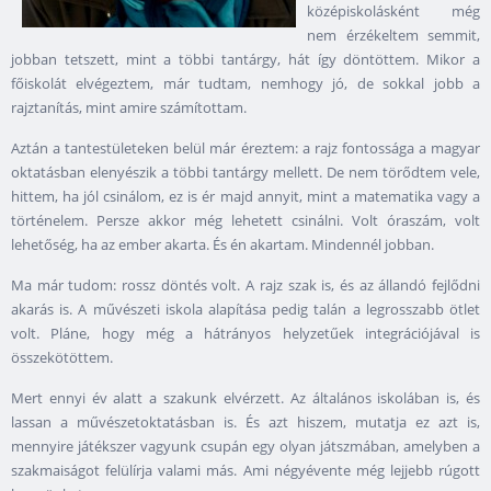
középiskolásként még
nem érzékeltem semmit,
jobban tetszett, mint a többi tantárgy, hát így döntöttem. Mikor a
főiskolát elvégeztem, már tudtam, nemhogy jó, de sokkal jobb a
rajztanítás, mint amire számítottam.
Aztán a tantestületeken belül már éreztem: a rajz fontossága a magyar
oktatásban elenyészik a többi tantárgy mellett. De nem törődtem vele,
hittem, ha jól csinálom, ez is ér majd annyit, mint a matematika vagy a
történelem. Persze akkor még lehetett csinálni. Volt óraszám, volt
lehetőség, ha az ember akarta. És én akartam. Mindennél jobban.
Ma már tudom: rossz döntés volt. A rajz szak is, és az állandó fejlődni
akarás is. A művészeti iskola alapítása pedig talán a legrosszabb ötlet
volt. Pláne, hogy még a hátrányos helyzetűek integrációjával is
összekötöttem.
Mert ennyi év alatt a szakunk elvérzett. Az általános iskolában is, és
lassan a művészetoktatásban is. És azt hiszem, mutatja ez azt is,
mennyire játékszer vagyunk csupán egy olyan játszmában, amelyben a
szakmaiságot felülírja valami más. Ami négyévente még lejjebb rúgott