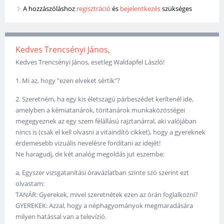
A hozzászóláshoz
regisztráció
és
bejelentkezés
szükséges
Kedves Trencsényi János,
Kedves Trencsényi János, esetleg Waldapfel László!
1. Mi az, hogy "ezen elveket sértik"?
2. Szeretném, ha egy kis életszagú párbeszédet kerítenél ide,
amelyben a kémiatanárok, töritanárok munkaközösségei
megegyeznek az egy szem félállású rajztanárral, aki valójában
nincs is (csak el kell olvasni a vitaindító cikket), hogy a gyereknek
érdemesebb vizuális nevelésre fordítani az idejét!
Ne haragudj, de két analóg megoldás jut eszembe:
a, Egyszer vizsgatanítási óravázlatban szinte szó szerint ezt
olvastam:
TANÁR: Gyerekek, mivel szeretnétek ezen az órán foglalkozni?
GYEREKEK: Azzal, hogy a néphagyományok megmaradására
milyen hatással van a televízió.