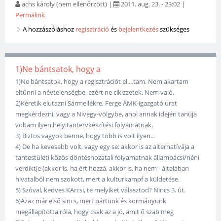
achs károly (nem ellenőrzött)
|
2011. aug. 23. - 23:02
|
Permalink
A hozzászóláshoz
regisztráció
és
bejelentkezés
szükséges
1)Ne bántsatok, hogy a
1)Ne bántsatok, hogy a regisztrációt el....tam. Nem akartam
eltűnni a névtelenségbe, ezért ne cikizzetek. Nem való.
2)Kéretik elutazni Sármellékre, Ferge ÁMK-igazgató urat
megkérdezni, vagy a Nivegy-völgybe, ahol annak idején tanúja
voltam ilyen helyitantervkészítési folyamatnak.
3) Biztos vagyok benne, hogy több is volt ilyen...
4) De ha kevesebb volt, vagy egy se: akkor is az alternatívája a
tantestületi közös döntéshozatali folyamatnak állambácsi/néni
verdiktje (akkor is, ha ért hozzá, akkor is, ha nem - általában
hivatalból nem szokott, mert a kulturkampf a küldetése.
5) Szóval, kedves KArcsi, te melyiket választod? Nincs 3. út.
6)Azaz már első sincs, mert pártunk és kormányunk
megállapította róla, hogy csak az a jó, amit ő szab meg