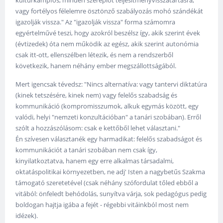
kulturkampfos, minden szereplőt teljesítményvisszatartásra,
vagy fortélyos félelemre ösztönző szabályozás mohó szándékát
igazolják vissza." Az "igazolják vissza" forma számomra
egyértelművé teszi, hogy azokról beszélsz így, akik szerint évek
(évtizedek) óta nem működik az egész, akik szerint autonómia
csak itt-ott, ellenszélben létezik, és nem a rendszerből
következik, hanem néhány ember megszállottságából.
Mert igencsak tévedsz: "Nincs alternatíva: vagy tantervi diktatúra
(kinek tetszésére, kinek nem) vagy felelős szabadság és
kommunikáció (kompromisszumok, alkuk egymás között, egy
valódi, helyi "nemzeti konzultációban" a tanári szobában). Erről
szólt a hozzászólásom: csak e kettőből lehet választani."
Én szívesen választanék egy harmadikat: felelős szabadságot és
kommunikációt a tanári szobában nem csak így,
kinyilatkoztatva, hanem egy erre alkalmas társadalmi,
oktatáspolitikai környezetben, ne adj' Isten a nagybetűs Szakma
támogató szeretetével (csak néhány szófordulat tőled ebből a
vitából: önfeledt behódolás, sunyítva várja, sok pedagógus pedig
boldogan hajtja igába a fejét - régebbi vitáinkból most nem
idézek).