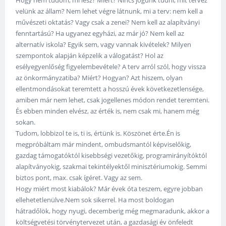
velünk az állam? Nem lehet végre látnunk, mi a terv: nem kell a
művészeti oktatás? Vagy csak a zenei? Nem kell az alapítványi
fenntartású? Ha ugyanez egyházi, az már jó? Nem kell az
alternatív iskola? Egyik sem, vagy vannak kivételek? Milyen
szempontok alapján képzelik a válogatást? Hol az
esélyegyenlőség figyelembevétele? A terv arról szól, hogy vissza
az önkormányzatiba? Miért? Hogyan? Azt hiszem, olyan
ellentmondásokat teremtett a hosszú évek következetlensége,
amiben már nem lehet, csak jogellenes módon rendet teremteni.
És ebben minden elvész, az érték is, nem csak mi, hanem még
sokan.
Tudom, lobbizol te is, ti is, értünk is. Köszönet érte.Én is
megpróbáltam már mindent, ombudsmantól képviselőkig,
gazdag támogatóktól kisebbségi vezetőkig, programirányítóktól
alapítványokig, szakmai tekintélyektől minisztériumokig. Semmi
biztos pont, max. csak ígéret. Vagy az sem.
Hogy miért most kiabálok? Már évek óta teszem, egyre jobban
ellehetetlenülve.Nem sok sikerrel. Ha most boldogan
hátradőlök, hogy nyugi, decemberig még megmaradunk, akkor a
költségvetési törvénytervezet után, a gazdasági év önfeledt