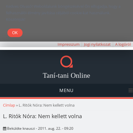
Kedves Olvasó! Weboldalunk böngészésével Ön elfogadja, hogy a
felhasználói élmény javítása céljából cookie-kat használunk.
Köszönjük!
Impresszum
Jogi nyilatkozat
A logóról
Taní-tani Online
MENU
Jelenlegi hely
Címlap
» L. Ritók Nóra: Nem kellett volna
L. Ritók Nóra: Nem kellett volna
Beküldte
knauszi
- 2011. aug. 22. - 09:20