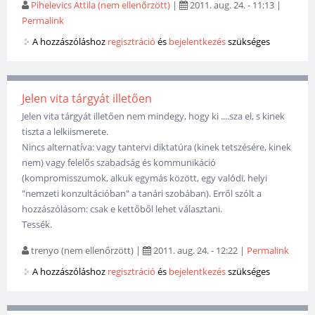
Pihelevics Attila (nem ellenőrzött)
|
2011. aug. 24. - 11:13
|
Permalink
A hozzászóláshoz
regisztráció
és
bejelentkezés
szükséges
Jelen vita tárgyát illetően
Jelen vita tárgyát illetően nem mindegy, hogy ki ....sza el, s kinek
tiszta a lelkiismerete.
Nincs alternatíva: vagy tantervi diktatúra (kinek tetszésére, kinek
nem) vagy felelős szabadság és kommunikáció
(kompromisszumok, alkuk egymás között, egy valódi, helyi
"nemzeti konzultációban" a tanári szobában). Erről szólt a
hozzászólásom: csak e kettőből lehet választani.
Tessék.
trenyo (nem ellenőrzött)
|
2011. aug. 24. - 12:22
|
Permalink
A hozzászóláshoz
regisztráció
és
bejelentkezés
szükséges