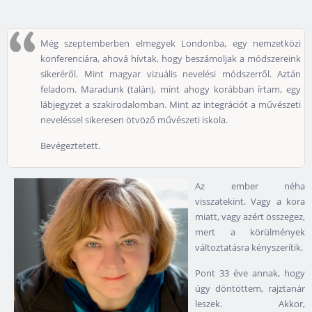
Még szeptemberben elmegyek Londonba, egy nemzetközi
konferenciára, ahová hívtak, hogy beszámoljak a módszereink
sikeréről. Mint magyar vizuális nevelési módszerről. Aztán
feladom. Maradunk (talán), mint ahogy korábban írtam, egy
lábjegyzet a szakirodalomban. Mint az integrációt a művészeti
neveléssel sikeresen ötvöző művészeti iskola.
Bevégeztetett.
Az ember néha
visszatekint. Vagy a kora
miatt, vagy azért összegez,
mert a körülmények
változtatásra kényszerítik.
Pont 33 éve annak, hogy
úgy döntöttem, rajztanár
leszek. Akkor,