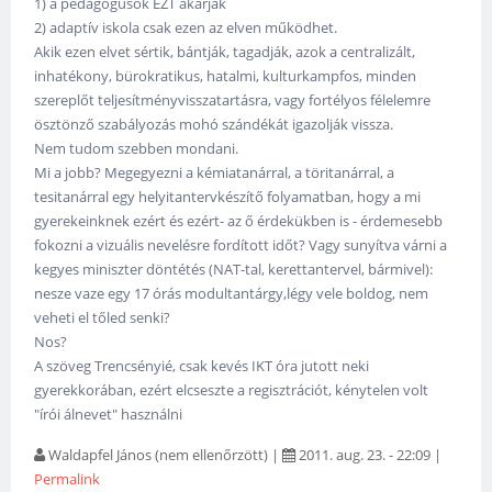
1) a pedagógusok EZT akarják
2) adaptív iskola csak ezen az elven működhet.
Akik ezen elvet sértik, bántják, tagadják, azok a centralizált,
inhatékony, bürokratikus, hatalmi, kulturkampfos, minden
szereplőt teljesítményvisszatartásra, vagy fortélyos félelemre
ösztönző szabályozás mohó szándékát igazolják vissza.
Nem tudom szebben mondani.
Mi a jobb? Megegyezni a kémiatanárral, a töritanárral, a
tesitanárral egy helyitantervkészítő folyamatban, hogy a mi
gyerekeinknek ezért és ezért- az ő érdekükben is - érdemesebb
fokozni a vizuális nevelésre fordított időt? Vagy sunyítva várni a
kegyes miniszter döntétés (NAT-tal, kerettantervel, bármivel):
nesze vaze egy 17 órás modultantárgy,légy vele boldog, nem
veheti el tőled senki?
Nos?
A szöveg Trencsényié, csak kevés IKT óra jutott neki
gyerekkorában, ezért elcseszte a regisztrációt, kénytelen volt
"írói álnevet" használni
Waldapfel János (nem ellenőrzött)
|
2011. aug. 23. - 22:09
|
Permalink