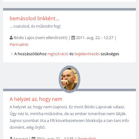
bemásolod linkként...
... csatolod, és működni fog!
Bódis Lajos (nem ellenőrzött)
|
2011. aug. 22. - 12:27
|
Permalink
A hozzászóláshoz
regisztráció
és
bejelentkezés
szükséges
A helyzet az, hogy nem
A helyzet az, hogy nem (sajnos). Ez most Bódis Lajosnak válasz.
Úgy néz ki, mintha működne, de az ember ismerősei nem látják.
Sajnos szombat óta a FB következetesen blokkolja a tan-tani.info
domént, elég őrjítő.
knauszi
|
2011. aug. 22. - 12:35
|
Permalink