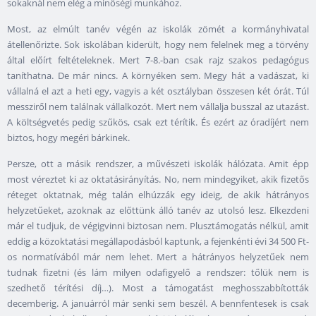
sokaknál nem elég a minőségi munkához.
Most, az elmúlt tanév végén az iskolák zömét a kormányhivatal
átellenőrizte. Sok iskolában kiderült, hogy nem felelnek meg a törvény
által előírt feltételeknek. Mert 7-8.-ban csak rajz szakos pedagógus
taníthatna. De már nincs. A környéken sem. Megy hát a vadászat, ki
vállalná el azt a heti egy, vagyis a két osztályban összesen két órát. Túl
messziről nem találnak vállalkozót. Mert nem vállalja busszal az utazást.
A költségvetés pedig szűkös, csak ezt térítik. És ezért az óradíjért nem
biztos, hogy megéri bárkinek.
Persze, ott a másik rendszer, a művészeti iskolák hálózata. Amit épp
most véreztet ki az oktatásirányítás. No, nem mindegyiket, akik fizetős
réteget oktatnak, még talán elhúzzák egy ideig, de akik hátrányos
helyzetűeket, azoknak az előttünk álló tanév az utolsó lesz. Elkezdeni
már el tudjuk, de végigvinni biztosan nem. Plusztámogatás nélkül, amit
eddig a közoktatási megállapodásból kaptunk, a fejenkénti évi 34 500 Ft-
os normatívából már nem lehet. Mert a hátrányos helyzetűek nem
tudnak fizetni (és lám milyen odafigyelő a rendszer: tőlük nem is
szedhető térítési díj…). Most a támogatást meghosszabbították
decemberig. A januárról már senki sem beszél. A bennfentesek is csak