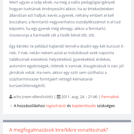
Mert ugyan a szép elvek, na meg a valós pedagógiai igények
hogyan tudnának érvényesülni akkor, ha az értekezleteken
állandóan ezt halljuk: kevés a gyerek, néhány embert el kell
bocsátani, a fenntartó negyvenhatos osztálylétszámot is el tud
képzelni, ha egy gyerek még elmegy, akkor a fenntartó
összevonja a harmadik cét a tizdik bével stb. stb.
Egy kérdés: te például hajlandó lennél-e átadni egy-két kurzust X-
nek, Y-nak, netán nekem azzal az indoklással: ezek naponta
találkoznak esetekkel, helyzetekkel, gyerekekkel, érdekes,
autonóm egyéniségek, ötleteik is vannak, kisugárzásuk is van, jól
járnátok velük. Ha nem, akkor egy szót sem szólhatsz a
százharmincezer forintjáért rettegő kémiatanár
korszerűtlenségéről.
achs (nem ellenőrzött)
|
2011. aug. 24. - 21:46
|
Permalink
A hozzászóláshoz
regisztráció
és
bejelentkezés
szükséges
A megfogalmazások kire/kikre vonatkoznak?