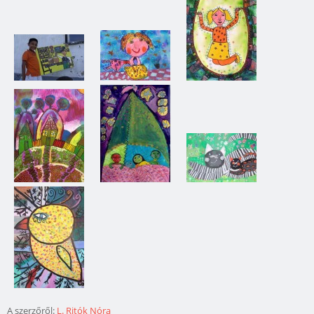
A szerzőről:
L. Ritók Nóra