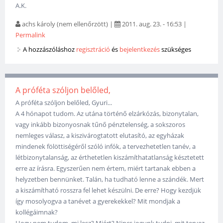
A.K.
achs károly (nem ellenőrzött)
|
2011. aug. 23. - 16:53
|
Permalink
A hozzászóláshoz
regisztráció
és
bejelentkezés
szükséges
A próféta szóljon belőled,
A próféta szóljon belőled, Gyuri...
A 4 hónapot tudom. Az utána történő elzárkózás, bizonytalan,
vagy inkább bizonyosnak tűnő pénztelenség, a sokszoros
nemleges válasz, a kiszivárogtatott elutasító, az egyházak
mindenek fölöttiségéről szóló infók, a tervezhetetlen tanév, a
létbizonytalanság, az érthetetlen kiszámíthatatlanság késztetett
erre az írásra. Egyszerűen nem értem, miért tartanak ebben a
helyzetben bennünket. Talán, ha tudható lenne a szándék. Mert
a kiszámítható rosszra fel lehet készülni. De erre? Hogy kezdjük
így mosolyogva a tanévet a gyerekekkel? Mit mondjak a
kollégáimnak?
Hogy nem tudom, mi lesz? Miért? Nincs jogunk tudni, mit tervez