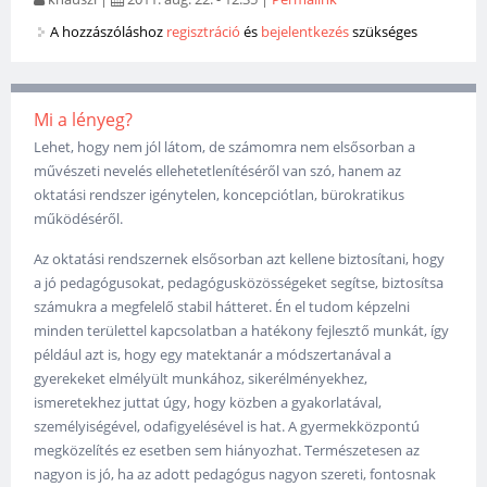
A hozzászóláshoz
regisztráció
és
bejelentkezés
szükséges
Mi a lényeg?
Lehet, hogy nem jól látom, de számomra nem elsősorban a
művészeti nevelés ellehetetlenítéséről van szó, hanem az
oktatási rendszer igénytelen, koncepciótlan, bürokratikus
működéséről.
Az oktatási rendszernek elsősorban azt kellene biztosítani, hogy
a jó pedagógusokat, pedagógusközösségeket segítse, biztosítsa
számukra a megfelelő stabil hátteret. Én el tudom képzelni
minden területtel kapcsolatban a hatékony fejlesztő munkát, így
például azt is, hogy egy matektanár a módszertanával a
gyerekeket elmélyült munkához, sikerélményekhez,
ismeretekhez juttat úgy, hogy közben a gyakorlatával,
személyiségével, odafigyelésével is hat. A gyermekközpontú
megközelítés ez esetben sem hiányozhat. Természetesen az
nagyon is jó, ha az adott pedagógus nagyon szereti, fontosnak