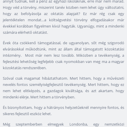
annyit tudnak, kell a pénz az egyházi iskoláknak, erre már nem marad.
Hogy véd a törvény, miszerint tanév közben nem lehet úgy változtatni,
hogy az befolyásolja az oktatás alapjait? Ez már rég csak egy
jelentéktelen mondat…a költségvetési törvény elfogadásakor már
évekkel korábban figyelmen kívül hagyták. Ugyanúgy, mint a mindenki
számára elérhető oktatást.
Évek óta csökkenő támogatással, de ugyanolyan, sőt még szigorodó
elvárásokkal működtünk, mint az állam által támogatott közoktatási
intézmény. Most már nem lesz tovább. Miközben a tevékenység, a
fejlesztési lehetőség legfeljebb csak nyomokban van meg ma a magyar
közoktatás rendszerében.
Szóval csak magamat hibáztathatom. Mert hittem, hogy a művészeti
nevelés fontos személyiségfejlesztő tevékenység. Mert hittem, hogy ez
nem lehet elitképzés, a gazdagok kiváltsága, és azt akartam, hogy
mindenki elérje. Mert hittem a törvényben.
És bizonyítottam, hogy a hátrányos helyzetűeknél mennyire fontos, és
sikeres fejlesztő eszköz lehet.
Még szeptemberben elmegyek Londonba, egy nemzetközi