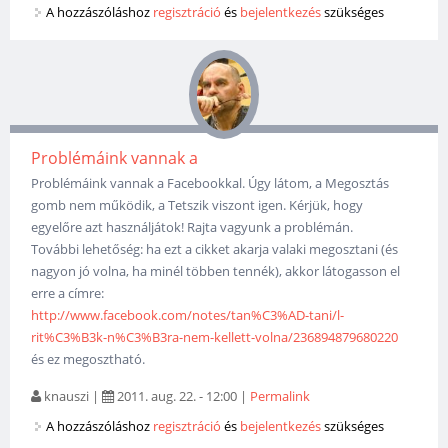
A hozzászóláshoz
regisztráció
és
bejelentkezés
szükséges
Problémáink vannak a
Problémáink vannak a Facebookkal. Úgy látom, a Megosztás
gomb nem működik, a Tetszik viszont igen. Kérjük, hogy
egyelőre azt használjátok! Rajta vagyunk a problémán.
További lehetőség: ha ezt a cikket akarja valaki megosztani (és
nagyon jó volna, ha minél többen tennék), akkor látogasson el
erre a címre:
http://www.facebook.com/notes/tan%C3%AD-tani/l-
rit%C3%B3k-n%C3%B3ra-nem-kellett-volna/236894879680220
és ez megosztható.
knauszi
|
2011. aug. 22. - 12:00
|
Permalink
A hozzászóláshoz
regisztráció
és
bejelentkezés
szükséges