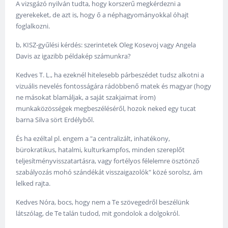
A vizsgázó nyilván tudta, hogy korszerű megkérdezni a
gyerekeket, de azt is, hogy ő a néphagyományokkal óhajt
foglalkozni.
b, KISZ-gyűlési kérdés: szerintetek Oleg Kosevoj vagy Angela
Davis az igazibb példakép számunkra?
Kedves T. L., ha ezeknél hitelesebb párbeszédet tudsz alkotni a
vizuális nevelés fontosságára rádöbbenő matek és magyar (hogy
ne másokat blamáljak, a saját szakjaimat írom)
munkaközösségek megbeszéléséről, hozok neked egy tucat
barna Silva sört Erdélyből.
És ha ezéltal pl. engem a "a centralizált, inhatékony,
bürokratikus, hatalmi, kulturkampfos, minden szereplőt
teljesítményvisszatartásra, vagy fortélyos félelemre ösztönző
szabályozás mohó szándékát visszaigazolók" közé sorolsz, ám
lelked rajta.
Kedves Nóra, bocs, hogy nem a Te szövegedről beszélünk
látszólag, de Te talán tudod, mit gondolok a dolgokról.