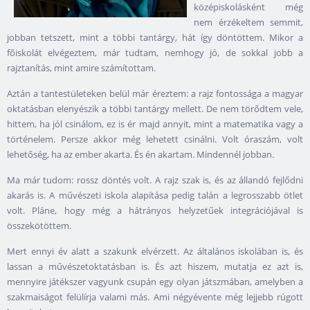
középiskolásként még
nem érzékeltem semmit,
jobban tetszett, mint a többi tantárgy, hát így döntöttem. Mikor a
főiskolát elvégeztem, már tudtam, nemhogy jó, de sokkal jobb a
rajztanítás, mint amire számítottam.
Aztán a tantestületeken belül már éreztem: a rajz fontossága a magyar
oktatásban elenyészik a többi tantárgy mellett. De nem törődtem vele,
hittem, ha jól csinálom, ez is ér majd annyit, mint a matematika vagy a
történelem. Persze akkor még lehetett csinálni. Volt óraszám, volt
lehetőség, ha az ember akarta. És én akartam. Mindennél jobban.
Ma már tudom: rossz döntés volt. A rajz szak is, és az állandó fejlődni
akarás is. A művészeti iskola alapítása pedig talán a legrosszabb ötlet
volt. Pláne, hogy még a hátrányos helyzetűek integrációjával is
összekötöttem.
Mert ennyi év alatt a szakunk elvérzett. Az általános iskolában is, és
lassan a művészetoktatásban is. És azt hiszem, mutatja ez azt is,
mennyire játékszer vagyunk csupán egy olyan játszmában, amelyben a
szakmaiságot felülírja valami más. Ami négyévente még lejjebb rúgott