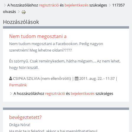
A hozzászóláshoz
regisztráció
és
bejelentkezés
szükséges
117357
olvasás
Hozzászólások
Nem tudom megosztani a
Nem tudom megosztani a Facebookon. Pedig nagyon
szeretném! Meg lehetne oldani?????
És szörnyű. Csak reménykedem, hátha mégsem.... Az nem lehet,
hogy Nóri kiszáll.
CSIPKA SZILVIA (nem ellenőrzött)
|
2011. aug. 22. - 11:37
|
Permalink
A hozzászóláshoz
regisztráció
és
bejelentkezés
szükséges
bevégeztetett?
Drága Nóra!
Ha már te is feladod, akkor a baj megoldhatatlanul