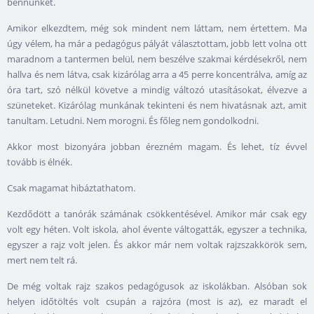
bennünket.
Amikor elkezdtem, még sok mindent nem láttam, nem értettem. Ma
úgy vélem, ha már a pedagógus pályát választottam, jobb lett volna ott
maradnom a tantermen belül, nem beszélve szakmai kérdésekről, nem
hallva és nem látva, csak kizárólag arra a 45 perre koncentrálva, amíg az
óra tart, szó nélkül követve a mindig változó utasításokat, élvezve a
szüneteket. Kizárólag munkának tekinteni és nem hivatásnak azt, amit
tanultam. Letudni. Nem morogni. És főleg nem gondolkodni.
Akkor most bizonyára jobban érezném magam. És lehet, tíz évvel
tovább is élnék.
Csak magamat hibáztathatom.
Kezdődött a tanórák számának csökkentésével. Amikor már csak egy
volt egy héten. Volt iskola, ahol évente váltogatták, egyszer a technika,
egyszer a rajz volt jelen. És akkor már nem voltak rajzszakkörök sem,
mert nem telt rá.
De még voltak rajz szakos pedagógusok az iskolákban. Alsóban sok
helyen időtöltés volt csupán a rajzóra (most is az), ez maradt el