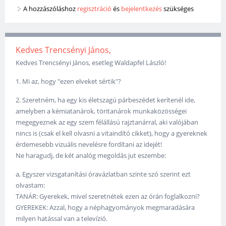
A hozzászóláshoz
regisztráció
és
bejelentkezés
szükséges
Kedves Trencsényi János,
Kedves Trencsényi János, esetleg Waldapfel László!
1. Mi az, hogy "ezen elveket sértik"?
2. Szeretném, ha egy kis életszagú párbeszédet kerítenél ide,
amelyben a kémiatanárok, töritanárok munkaközösségei
megegyeznek az egy szem félállású rajztanárral, aki valójában
nincs is (csak el kell olvasni a vitaindító cikket), hogy a gyereknek
érdemesebb vizuális nevelésre fordítani az idejét!
Ne haragudj, de két analóg megoldás jut eszembe:
a, Egyszer vizsgatanítási óravázlatban szinte szó szerint ezt
olvastam:
TANÁR: Gyerekek, mivel szeretnétek ezen az órán foglalkozni?
GYEREKEK: Azzal, hogy a néphagyományok megmaradására
milyen hatással van a televízió.