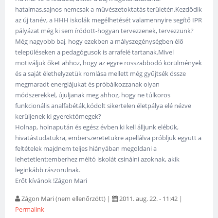
hatalmas,sajnos nemcsak a művészetoktatás területén.Kezdődik
az új tanév, a HHH iskolák megélhetését valamennyire segítő IPR
pályázat még ki sem íródott-hogyan tervezzenek, tervezzünk?
Még nagyobb baj, hogy ezekben a mályszegénységben élő
településeken a pedagógusok is arrafelé tartanak.Mivel
motiváljuk őket ahhoz, hogy az egyre rosszabbodó körülmények
és a saját élethelyzetük romlása mellett még gyűjtsék össze
megmaradt energiájukat és próbálkozzanak olyan
módszerekkel, újuljanak meg ahhoz, hogy ne túlkoros
funkcionális analfabéták,kódolt sikertelen életpálya elé nézve
kerüljenek ki gyerektömegek?
Holnap, holnapután és egész évben ki kell álljunk elébük,
hivatástudatukra, emberszeretetükre apellálva próbljuk együtt a
feltételek majdnem teljes hiányában megoldani a
lehetetlent:emberhez méltó iskolát csinálni azoknak, akik
leginkább rászorulnak.
Erőt kívánok !Zágon Mari
Zágon Mari (nem ellenőrzött)
|
2011. aug. 22. - 11:42
|
Permalink