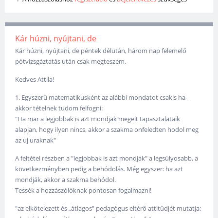
Kár húzni, nyújtani, de
Kár húzni, nyújtani, de péntek délután, három nap felemelő
pótvizsgáztatás után csak megteszem.
Kedves Attila!
1. Egyszerű matematikusként az alábbi mondatot csakis ha-
akkor tételnek tudom felfogni:
"Ha mar a legjobbak is azt mondjak megelt tapasztalataik
alapjan, hogy ilyen nincs, akkor a szakma onfeledten hodol meg
az uj uraknak"
A feltétel részben a "legjobbak is azt mondják" a legsúlyosabb, a
következményben pedig a behódolás. Még egyszer: ha azt
mondják, akkor a szakma behódol.
Tessék a hozzászólóknak pontosan fogalmazni!
"az elkötelezett és „átlagos” pedagógus eltérő attitűdjét mutatja: