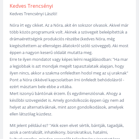
Kedves Trencsényi
Kedves Trencsényi László!
Nóra írt egy cikket. Az a Nóra, akit én sokszor olvasok. Akivel már
több közös programunk volt. Akinek a szövegeit beleépítettük a
drámaérettségink produkciós részébe (kedves Nóra, még
kiegészítettem az ellenséges állatokról szóló szöveggel). Aki most
éppen a nagyon keserű oldalát mutatta meg.
Erre te ilyen mondatot vagy képes leírni reagálásodban: "Ha mar
a legjobbak is azt mondjak megelt tapasztalataik alapjan, hogy
ilyen nincs, akkor a szakma onfeledten hodol meg az uj uraknak"
Pont a Nóra cikkével kapcsolatban írni önfeledt behódolásról -
ezért másztam bele ebbe a vitába.
Mert iszonyú bántónak érzem. És egydimenziósnak. Ahogy a
későbbi szövegeidet is. Amely gondolkozás éppen úgy nem ad
helyet az alternatíváknak, mint azon gondolkodások, amelyek
ellen látszólag küzdesz.
Mit jelent például ez? "Akik ezen elvet sértik, bántják, tagadják,
azok a centralizált, inhatékony, bürokratikus, hatalmi,