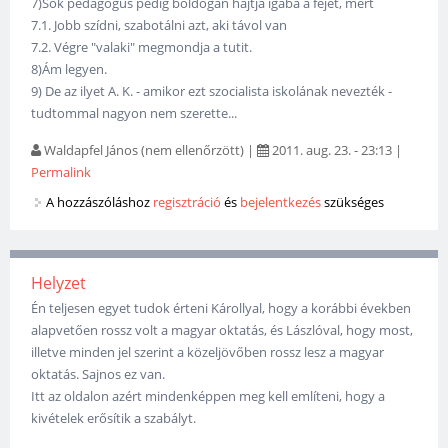
7)Sok pedagógus pedig boldogan hajtja igába a fejét, mert
7.1. Jobb szídni, szabotálni azt, aki távol van
7.2. Végre "valaki" megmondja a tutit.
8)Ám legyen.
9) De az ilyet A. K. - amikor ezt szocialista iskolának nevezték -
tudtommal nagyon nem szerette...
Waldapfel János (nem ellenőrzött)
|
2011. aug. 23. - 23:13
|
Permalink
A hozzászóláshoz
regisztráció
és
bejelentkezés
szükséges
Helyzet
Én teljesen egyet tudok érteni Károllyal, hogy a korábbi években
alapvetően rossz volt a magyar oktatás, és Lászlóval, hogy most,
illetve minden jel szerint a közeljövőben rossz lesz a magyar
oktatás. Sajnos ez van.
Itt az oldalon azért mindenképpen meg kell említeni, hogy a
kivételek erősítik a szabályt.