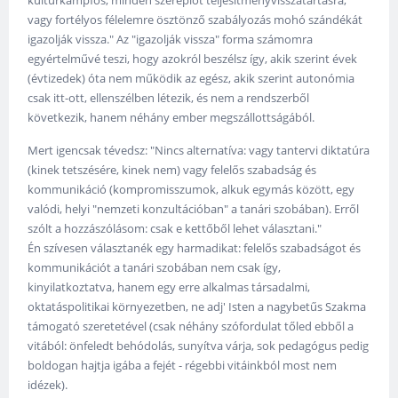
kulturkampfos, minden szereplőt teljesítményvisszatartásra,
vagy fortélyos félelemre ösztönző szabályozás mohó szándékát
igazolják vissza." Az "igazolják vissza" forma számomra
egyértelművé teszi, hogy azokról beszélsz így, akik szerint évek
(évtizedek) óta nem működik az egész, akik szerint autonómia
csak itt-ott, ellenszélben létezik, és nem a rendszerből
következik, hanem néhány ember megszállottságából.
Mert igencsak tévedsz: "Nincs alternatíva: vagy tantervi diktatúra
(kinek tetszésére, kinek nem) vagy felelős szabadság és
kommunikáció (kompromisszumok, alkuk egymás között, egy
valódi, helyi "nemzeti konzultációban" a tanári szobában). Erről
szólt a hozzászólásom: csak e kettőből lehet választani."
Én szívesen választanék egy harmadikat: felelős szabadságot és
kommunikációt a tanári szobában nem csak így,
kinyilatkoztatva, hanem egy erre alkalmas társadalmi,
oktatáspolitikai környezetben, ne adj' Isten a nagybetűs Szakma
támogató szeretetével (csak néhány szófordulat tőled ebből a
vitából: önfeledt behódolás, sunyítva várja, sok pedagógus pedig
boldogan hajtja igába a fejét - régebbi vitáinkból most nem
idézek).