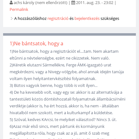
achs károly (nem ellenőrzött)
|
2011. aug. 23. - 23:02
|
Permalink
A hozzászóláshoz
regisztráció
és
bejelentkezés
szükséges
1)Ne bántsatok, hogy a
1)Ne bántsatok, hogy a regisztrációt el....tam. Nem akartam
eltűnni a névtelenségbe, ezért ne cikizzetek. Nem való.
2)Kéretik elutazni Sármellékre, Ferge ÁMK-igazgató urat
megkérdezni, vagy a Nivegy-völgybe, ahol annak idején tanúja
voltam ilyen helyitantervkészítési folyamatnak.
3) Biztos vagyok benne, hogy több is volt ilyen...
4) De ha kevesebb volt, vagy egy se: akkor is az alternatívája a
tantestületi közös döntéshozatali folyamatnak állambácsi/néni
verdiktje (akkor is, ha ért hozzá, akkor is, ha nem - általában
hivatalból nem szokott, mert a kulturkampf a küldetése.
5) Szóval, kedves KArcsi, te melyiket választod? Nincs 3. út.
6)Azaz már első sincs, mert pártunk és kormányunk
megállapította róla, hogy csak az a jó, amit ő szab meg