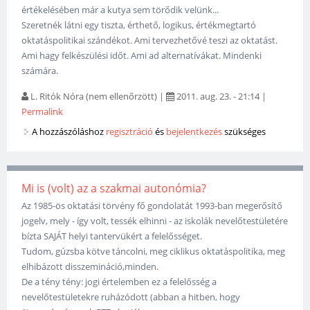
értékelésében már a kutya sem törődik velünk...
Szeretnék látni egy tiszta, érthető, logikus, értékmegtartó
oktatáspolitikai szándékot. Ami tervezhetővé teszi az oktatást.
Ami hagy felkészülési időt. Ami ad alternatívákat. Mindenki
számára.
L. Ritók Nóra (nem ellenőrzött)
|
2011. aug. 23. - 21:14
|
Permalink
A hozzászóláshoz
regisztráció
és
bejelentkezés
szükséges
Mi is (volt) az a szakmai autonómia?
Az 1985-ös oktatási törvény fő gondolatát 1993-ban megerősítő
jogelv, mely - így volt, tessék elhinni - az iskolák nevelőtestületére
bízta SAJÁT helyi tantervükért a felelősséget.
Tudom, gúzsba kötve táncolni, meg ciklikus oktatáspolitika, meg
elhibázott disszemináció,minden.
De a tény tény: jogi értelemben ez a felelősség a
nevelőtestületekre ruházódott (abban a hitben, hogy