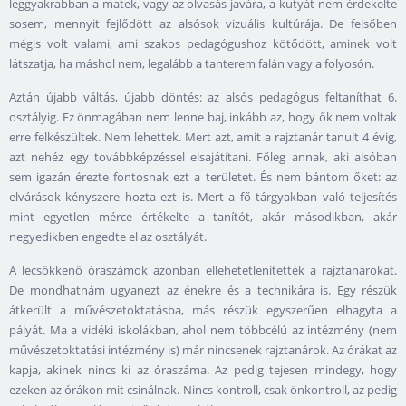
leggyakrabban a matek, vagy az olvasás javára, a kutyát nem érdekelte
sosem, mennyit fejlődött az alsósok vizuális kultúrája. De felsőben
mégis volt valami, ami szakos pedagógushoz kötődött, aminek volt
látszatja, ha máshol nem, legalább a tanterem falán vagy a folyosón.
Aztán újabb váltás, újabb döntés: az alsós pedagógus feltaníthat 6.
osztályig. Ez önmagában nem lenne baj, inkább az, hogy ők nem voltak
erre felkészültek. Nem lehettek. Mert azt, amit a rajztanár tanult 4 évig,
azt nehéz egy továbbképzéssel elsajátítani. Főleg annak, aki alsóban
sem igazán érezte fontosnak ezt a területet. És nem bántom őket: az
elvárások kényszere hozta ezt is. Mert a fő tárgyakban való teljesítés
mint egyetlen mérce értékelte a tanítót, akár másodikban, akár
negyedikben engedte el az osztályát.
A lecsökkenő óraszámok azonban ellehetetlenítették a rajztanárokat.
De mondhatnám ugyanezt az énekre és a technikára is. Egy részük
átkerült a művészetoktatásba, más részük egyszerűen elhagyta a
pályát. Ma a vidéki iskolákban, ahol nem többcélú az intézmény (nem
művészetoktatási intézmény is) már nincsenek rajztanárok. Az órákat az
kapja, akinek nincs ki az óraszáma. Az pedig tejesen mindegy, hogy
ezeken az órákon mit csinálnak. Nincs kontroll, csak önkontroll, az pedig