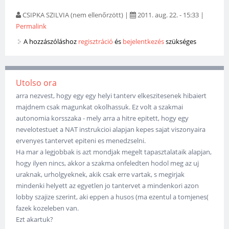
CSIPKA SZILVIA (nem ellenőrzött)
|
2011. aug. 22. - 15:33
|
Permalink
A hozzászóláshoz
regisztráció
és
bejelentkezés
szükséges
Utolso ora
arra nezvest, hogy egy egy helyi tanterv elkeszitesenek hibaiert
majdnem csak magunkat okolhassuk. Ez volt a szakmai
autonomia korsszaka - mely arra a hitre epitett, hogy egy
nevelotestuet a NAT instrukcioi alapjan kepes sajat viszonyaira
ervenyes tantervet epiteni es menedzselni.
Ha mar a legjobbak is azt mondjak megelt tapasztalataik alapjan,
hogy ilyen nincs, akkor a szakma onfeledten hodol meg az uj
uraknak, urholgyeknek, akik csak erre vartak, s megirjak
mindenki helyett az egyetlen jo tantervet a mindenkori azon
lobby szajize szerint, aki eppen a husos (ma ezentul a tomjenes(
fazek kozeleben van.
Ezt akartuk?