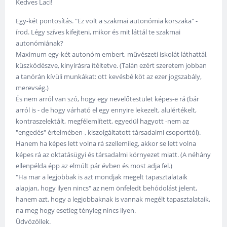
Kedves Laci!
Egy-két pontosítás. "Ez volt a szakmai autonómia korszaka" -
írod. Légy szíves kifejteni, mikor és mit láttál te szakmai
autonómiának?
Maximum egy-két autonóm embert, művészeti iskolát láthattál,
küszködészve, kinyírásra ítéltetve. (Talán ezért szeretem jobban
a tanórán kívüli munkákat: ott kevésbé köt az ezer jogszabály,
merevség.)
És nem arról van szó, hogy egy nevelőtestület képes-e rá (bár
arról is - de hogy várható el egy ennyire lekezelt, alulértékelt,
kontraszelektált, megfélemlített, egyedül hagyott -nem az
"engedés" értelmében-, kiszolgáltatott társadalmi csoporttól).
Hanem ha képes lett volna rá szellemileg, akkor se lett volna
képes rá az oktatásügyi és társadalmi környezet miatt. (A néhány
ellenpélda épp az elmúlt pár évben és most adja fel.)
"Ha mar a legjobbak is azt mondjak megelt tapasztalataik
alapjan, hogy ilyen nincs" az nem önfeledt behódolást jelent,
hanem azt, hogy a legjobbaknak is vannak megélt tapasztalataik,
na meg hogy esetleg tényleg nincs ilyen.
Üdvözöllek.