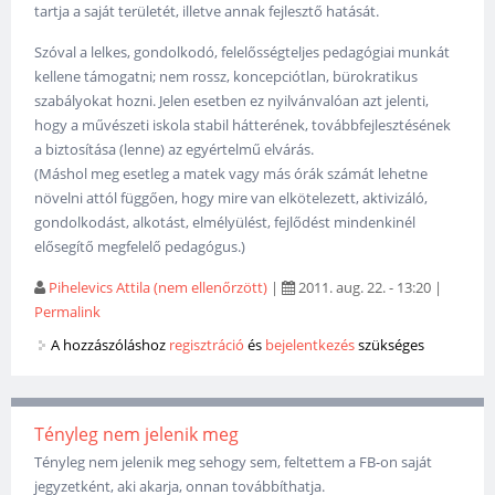
tartja a saját területét, illetve annak fejlesztő hatását.
Szóval a lelkes, gondolkodó, felelősségteljes pedagógiai munkát
kellene támogatni; nem rossz, koncepciótlan, bürokratikus
szabályokat hozni. Jelen esetben ez nyilvánvalóan azt jelenti,
hogy a művészeti iskola stabil hátterének, továbbfejlesztésének
a biztosítása (lenne) az egyértelmű elvárás.
(Máshol meg esetleg a matek vagy más órák számát lehetne
növelni attól függően, hogy mire van elkötelezett, aktivizáló,
gondolkodást, alkotást, elmélyülést, fejlődést mindenkinél
elősegítő megfelelő pedagógus.)
Pihelevics Attila (nem ellenőrzött)
|
2011. aug. 22. - 13:20
|
Permalink
A hozzászóláshoz
regisztráció
és
bejelentkezés
szükséges
Tényleg nem jelenik meg
Tényleg nem jelenik meg sehogy sem, feltettem a FB-on saját
jegyzetként, aki akarja, onnan továbbíthatja.