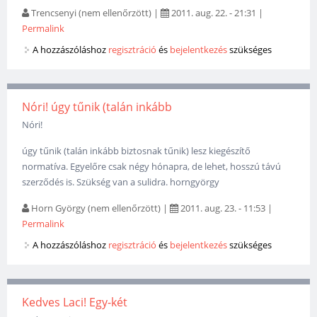
Trencsenyi (nem ellenőrzött)
|
2011. aug. 22. - 21:31
|
Permalink
A hozzászóláshoz
regisztráció
és
bejelentkezés
szükséges
Nóri! úgy tűnik (talán inkább
Nóri!
úgy tűnik (talán inkább biztosnak tűnik) lesz kiegészítő
normatíva. Egyelőre csak négy hónapra, de lehet, hosszú távú
szerződés is. Szükség van a sulidra. horngyörgy
Horn György (nem ellenőrzött)
|
2011. aug. 23. - 11:53
|
Permalink
A hozzászóláshoz
regisztráció
és
bejelentkezés
szükséges
Kedves Laci! Egy-két