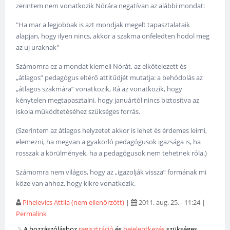
zerintem nem vonatkozik Nórára negatívan az alábbi mondat:
"Ha mar a legjobbak is azt mondjak megelt tapasztalataik
alapjan, hogy ilyen nincs, akkor a szakma onfeledten hodol meg
az uj uraknak"
Számomra ez a mondat kiemeli Nórát, az elkötelezett és
„átlagos” pedagógus eltérő attitűdjét mutatja: a behódolás az
„átlagos szakmára” vonatkozik, Rá az vonatkozik, hogy
kénytelen megtapasztalni, hogy januártól nincs biztosítva az
iskola működtetéséhez szükséges forrás.
(Szerintem az átlagos helyzetet akkor is lehet és érdemes leírni,
elemezni, ha megvan a gyakorló pedagógusok igazsága is, ha
rosszak a körülmények, ha a pedagógusok nem tehetnek róla.)
Számomra nem világos, hogy az „igazolják vissza” formának mi
köze van ahhoz, hogy kikre vonatkozik.
Pihelevics Attila (nem ellenőrzött)
|
2011. aug. 25. - 11:24
|
Permalink
A hozzászóláshoz
regisztráció
és
bejelentkezés
szükséges