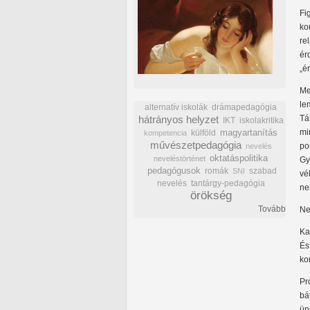
Fi
ko
re
ér
„é
Me
le
alternatív iskolák
drámapedagógia
hátrányos helyzet
Tá
IKT
iskolakritika
mi
külföld
magyartanítás
kompetencia
művészetpedagógia
po
nevelés
oktatáspolitika
neveléstörténet
Gy
pedagógusok
romák
szabad
SNI
vé
nevelés
tantárgy-pedagógia
ne
örökség
Tovább
Ne
Ka
És
ko
Pr
bá
ün