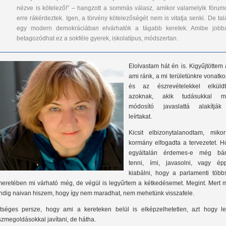
nézve is kötelező!” – hangzott a sommás válasz, amikor valamelyik fórum
erre rákérdeztek. Igen, a törvény kötelezőségét nem is vitatja senki. De ta
egy modern demokráciában elvárhatók a tágabb keretek. Amibe jobb
betagozódhat ez a sokféle gyerek, iskolatípus, módszertan.
Elolvastam hát én is. Kigyűjtöttem 
ami ránk, a mi területünkre vonatko
és az észrevételekkel elküld
azoknak, akik tudásukkal m
módosító javaslattá alakítjá
leírtakat.
Kicsit elbizonytalanodtam, miko
kormány elfogadta a tervezetet. H
egyáltalán érdemes-e még bár
tenni, írni, javasolni, vagy ép
kiabálni, hogy a parlamenti több
meretében mi várható még, de végül is legyűrtem a kétkedésemet. Megint. Mert 
ndig naivan hiszem, hogy így nem maradhat, nem mehetünk visszafele.
tséges persze, hogy ami a kereteken belül is elképzelhetetlen, azt hogy le
szmegoldásokkal javítani, de hátha.