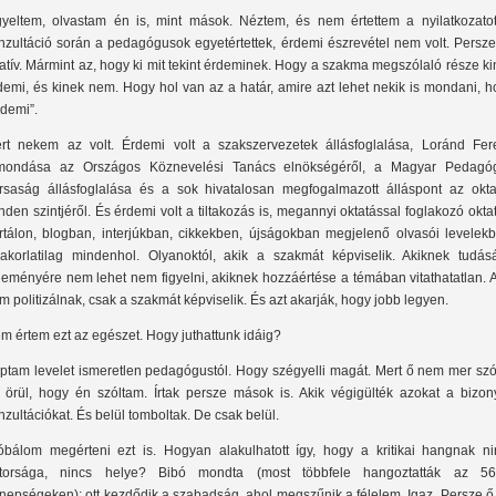
gyeltem, olvastam én is, mint mások. Néztem, és nem értettem a nyilatkozatot
nzultáció során a pedagógusok egyetértettek, érdemi észrevétel nem volt. Persze
latív. Mármint az, hogy ki mit tekint érdeminek. Hogy a szakma megszólaló része k
demi, és kinek nem. Hogy hol van az a határ, amire azt lehet nekik is mondani, 
rdemi”.
rt nekem az volt. Érdemi volt a szakszervezetek állásfoglalása, Loránd Fer
mondása az Országos Köznevelési Tanács elnökségéről, a Magyar Pedagóg
rsaság állásfoglalása és a sok hivatalosan megfogalmazott álláspont az okta
nden szintjéről. És érdemi volt a tiltakozás is, megannyi oktatással foglakozó okta
rtálon, blogban, interjúkban, cikkekben, újságokban megjelenő olvasói levelekb
akorlatilag mindenhol. Olyanoktól, akik a szakmát képviselik. Akiknek tudásá
leményére nem lehet nem figyelni, akiknek hozzáértése a témában vitathatatlan. 
m politizálnak, csak a szakmát képviselik. És azt akarják, hogy jobb legyen.
m értem ezt az egészet. Hogy juthattunk idáig?
ptam levelet ismeretlen pedagógustól. Hogy szégyelli magát. Mert ő nem mer szól
 örül, hogy én szóltam. Írtak persze mások is. Akik végigülték azokat a bizon
nzultációkat. És belül tomboltak. De csak belül.
óbálom megérteni ezt is. Hogyan alakulhatott így, hogy a kritikai hangnak ni
torsága, nincs helye? Bibó mondta (most többfele hangoztatták az 56
nepségeken): ott kezdődik a szabadság, ahol megszűnik a félelem. Igaz. Persze ő