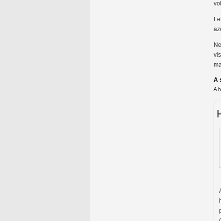
vo
Le
azo
Ne
vi
ma
A 
A 