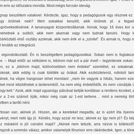
m erre az időszakra mondta. Most mégis furcsán idevág.
gnap beszéltem valakivel. Kérdezte, igaz, hogy a pedagógusok egy résznek ez 
gy örülnek neki? Mert sokakkal beszélt, akik örülnek pl. a fegye
gnövekedésének. A tananyagok központosításnak. Annak, hogy 16 éves kor u
mehetnek a suliból, akik nem akarnak vagy nem tudnak tanulni. Hogy l
lzárkóztató első osztály azoknak, akik nem érik el a „szintet”. És annak is, hogy
ll tovább az integráció.
 elgondolkoztató. Én is beszélgettem pedagógusokkal. Sokan nem is foglakoz
le. – Majd eldől az nélkülem is, kibírom már ezt a pár évet! – legyintenek sokan
en, ez a „kibírom majd, különösebben nem érdekel” szemlélet, ez sokaknak 
oknak, akik eddig is csak túlélték az órákat. Akik eszköztelenül, rutinból taní
ülnek, ha végre hangosan lehet mondani: „nem én vagyok a hibás, hanem ez
iket most kiküldhetek a tanteremből, ha nem elég érdeklődők, és nem csinálják ú
ogy kell.” Azok, akik majd ugyanúgy pálcával tartják kordában a renitens kicsiket, 
r a 2-es számot írják, mikor még csak az 1-est kellene… mint a nemrég tört
etben a tanító néni.
ztosan van, akinek jó. Hiszen, aki a kereteket megadta, az is azért írta ilyenn
rvényt, mert neki így jó. Kérdés, hogy azzal mi lesz, akinek ez így nem jó? És k
sz másként is jól csinálni majd? „Akinek nem tetszik, arra nézve is kötelező!
ngzott a sommás válasz, amikor valamelyik fórumon erre rákérdeztek. Igen, a tör