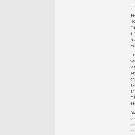
ne
Te
Ho
me
el
fe
ke
Ez
ve
ig
Az
ör
ak
ah
má
es
Bi
tö
le
ha