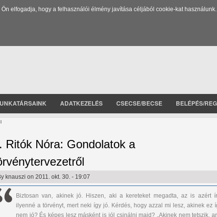
 elfogadja, hogy a felhasználói élmény javítása céljából cookie-kat használunk.
UNKATÁRSAINK
ADATKEZELÉS
CSECSE/BECSE
BELÉPÉS/REG
l
. Ritók Nóra: Gondolatok a
örvénytervezetről
By
knauszi
on 2011. okt. 30. - 19:07
Biztosan van, akinek jó. Hiszen, aki a kereteket megadta, az is azért ír
ilyenné a törvényt, mert neki így jó. Kérdés, hogy azzal mi lesz, akinek ez 
nem jó? És képes lesz másként is jól csinálni majd? „Akinek nem tetszik, ar