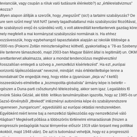
devianciák, vagy csupán a róluk való tudásunk élénkebb?) az „értékrelativizmus”
okozza?
Milyen alapon állítják a szerzők, hogy „megszűnt” (sic!) a tartalmi szabályozás? De
iure sem szűnt meg! Volt NAT (amely tagadhatatlanul más szabályozási filozófiával,
de szabályozó erejű és szándékú volt), s volt akkreditált kerettantervek gazdag köre
mely megfelelt a mai kormányzat szabályozási normáinak is. Ha ehhez
hozzávesszük, hogy egybehangzó tapasztalatok alapján az iskolák többsége a
2000-res (Pokorni Zoltán miniszterségéhez köthető, gyakorlatilag a ’78-as Szebeny
féle tantervre támaszkodó, majd 2003-ban Magyar Bálint által is legitimált) un. OKM
kerettantervet alkalmazza, akkor a mondat tendenciózus megtévesztés!
Rosszallóan emlegeti a szöveg a „nemzetközi kísérletezést”. Ha ezt „európai
horizontú tájékozódásnak” nevezné, mindjárt más értéktelítettsége lenne a
mondatnak! De engedjük meg, hogy ebbe a (gyanúsan „deja vu”-t keltő)
összeesküvés-elméletbe a „kozmopolita-globalista” ármány képe is belefér –
egészen a Duna-parti csőszkunyhó tételezéséig, akkor sem igaz. Legalábbis fő
érvünk Sáska Gézáé, aki több kritikus tanulmányában igazolta, hogy az 1985-ös un
Gazsó-törvényből „ittrekedt” intézményi autonómia képe és szabályrendszere
egyenesen „hungaricum”, egyedülálló az európai oktatási rendszerekben.
(Egyébként miért lenne baj a nemzetközi tájékozódás egy nemzetközivé váló
világban? Megkésett pótlása a többszörös történelmi elmaradásnak (hiszen a
progresszív pedagógiák hazai térnyerése először 1919 után torpant meg politikai
okokból, majd 1948 után). De azt is tudomásul vehetjük, hogy ez a progresszió