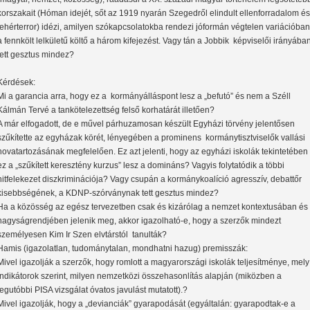
korszakait (Hóman idejét, sőt az 1919 nyarán Szegedről elindult ellenforradalom és
fehérterror) idézi, amilyen szókapcsolatokba rendezi jóformán végtelen variációban
a fennkölt lelkületű költő a három kifejezést. Vagy tán a Jobbik képviselői irányába
tett gesztus mindez?
Kérdések:
Mi a garancia arra, hogy ez a kormányálláspont lesz a „befutó” és nem a Széll
Kálmán Tervé a tankötelezettség felső korhatárát illetően?
A már elfogadott, de e művel párhuzamosan készült Egyházi törvény jelentősen
szűkítette az egyházak körét, lényegében a prominens kormánytisztviselők vallási
hovatartozásának megfelelően. Ez azt jelenti, hogy az egyházi iskolák tekintetében
ez a „szűkített keresztény kurzus” lesz a domináns? Vagyis folytatódik a többi
hitfelekezet diszkriminációja? Vagy csupán a kormánykoalíció agresszív, debattőr
kisebbségének, a KDNP-szórványnak tett gesztus mindez?
Ha a közösség az egész tervezetben csak és kizárólag a nemzet kontextusában és
nagyságrendjében jelenik meg, akkor igazolható-e, hogy a szerzők mindezt
személyesen Kim Ir Szen elvtárstól tanulták?
Hamis (igazolatlan, tudománytalan, mondhatni hazug) premisszák:
Mivel igazolják a szerzők, hogy romlott a magyarországi iskolák teljesítménye, mely
indikátorok szerint, milyen nemzetközi összehasonlítás alapján (miközben a
legutóbbi PISA vizsgálat óvatos javulást mutatott).?
Mivel igazolják, hogy a „devianciák” gyarapodását (egyáltalán: gyarapodtak-e a