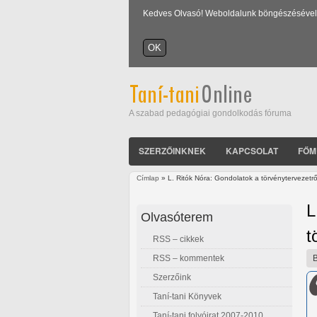
Kedves Olvasó! Weboldalunk böngészésével Ön
A szabad pedagógiai gondolkodás fóruma
SZERZŐINKNEK
KAPCSOLAT
FŐM
Címlap
» L. Ritók Nóra: Gondolatok a törvénytervezetrő
Jelenlegi hely
L
Olvasóterem
t
RSS – cikkek
RSS – kommentek
Szerzőink
Taní-tani Könyvek
Taní-tani folyóirat 2007-2010