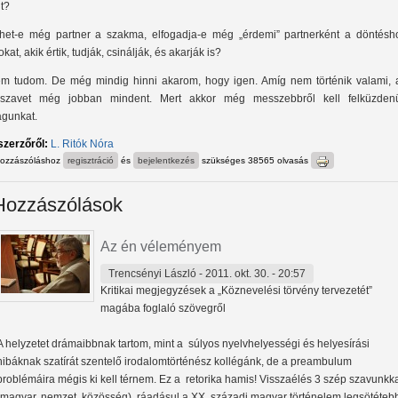
lt?
het-e még partner a szakma, elfogadja-e még „érdemi” partnerként a döntésh
kat, akik értik, tudják, csinálják, és akarják is?
m tudom. De még mindig hinni akarom, hogy igen. Amíg nem történik valami, 
sszavet még jobban mindent. Mert akkor még messzebbről kell felküzden
gunkat.
szerzőről:
L. Ritók Nóra
hozzászóláshoz
regisztráció
és
bejelentkezés
szükséges
38565 olvasás
Hozzászólások
Az én véleményem
Trencsényi László
- 2011. okt. 30. - 20:57
Kritikai megjegyzések a „Köznevelési törvény tervezetét”
magába foglaló szövegről
A helyzetet drámaibbnak tartom, mint a súlyos nyelvhelyességi és helyesírási
hibáknak szatírát szentelő irodalomtörténész kollégánk, de a preambulum
problémáira mégis ki kell térnem. Ez a retorika hamis! Visszaélés 3 szép szavunkk
(magyar, nemzet, közösség), ráadásul a XX. századi magyar történelem legsötéteb