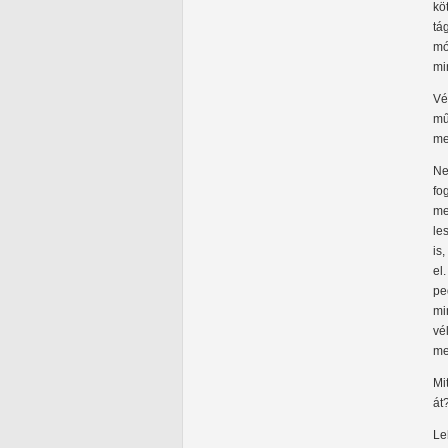
kö
tá
mó
mi
Vé
mű
me
Ne
fo
me
le
is
el
pe
mi
vé
me
Mi
át
Le