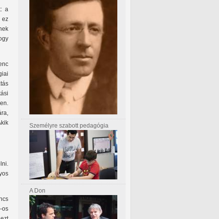
: a
 ez
inek
hogy
enc
iai
tás
tási
en.
ra,
Akik
Személyre szabott pedagógia
ni.
yos
A Don
ncs
-os
 ezt