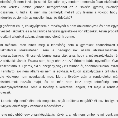
telezőségét nem is vitatja senki. De talán egy modern demokráciában elvárható
gabb keretek. Amibe jobban betagozódhat ez a sokféle gyerek, iskolatíp
dszertan. Ki tudja, ki meri ma bármelyik mellett úgy letenni a voksot, hogy
ndenkire egyformán az egyetlen igaz, és üdvözítő?
gignéztem én is, és kigyűjtöttem a törvényből a nem önkormányzati és nem egyh
vészeti iskolákra és a hátrányos helyzetű gyerekekre vonatkozókat. Aztán próbál
gtalálni a logikát abban, ahogy megjelenünk benne.
m találtam. Mert nincs meg a lehetőség sem a gyerekek finanszírozott h
glakoztatási időkeretében, sem a pedagógusok állami alkalmazásába
gmaradásunkra. Nincsenek benne garanciák arra, hogy a művészetoktatás ré
sz a közoktatásnak. És arra sem, hogy ehhez hozzáférhetne bárki, egyenlően. Gye
, és fenntartó is. Gyerek, aki pl. szegény, vagy kis faluban él, ahonnan iskolabusszal
. Fenntartó, aki nem állami és nem is egyházi. A külön szabályozásra tett utalá
dig végképp nem nyugtatnak meg. Mert a törvény után a rendeleteket má
nisztériumok hozzák majd, és ott már nem lesz ennyi lehetőség se
leménynyilvánításra. Amit a törvény a kereteivel enged, azt majd a rendele
gteszik.
t tudunk még tenni? Mindenki megtette a saját terültén a magáét? Mi lesz, ha így 
? Milyen lehetőségek vannak a módosításra?
het-e még ebből egy olyan közoktatási törvény, amely nem rombol le mindent, ami