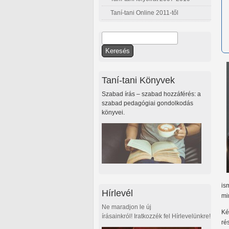
Taní-tani Online 2011-től
Keresés
Keresés űrlap
Taní-tani Könyvek
Szabad írás – szabad hozzáférés: a
szabad pedagógiai gondolkodás
könyvei.
is
Hírlevél
mi
Ne maradjon le új
Ké
írásainkról! Iratkozzék fel Hírlevelünkre!
ré