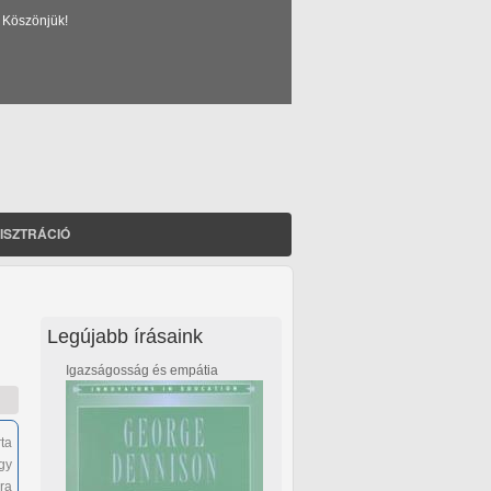
 Köszönjük!
ISZTRÁCIÓ
Legújabb írásaink
Igazságosság és empátia
ta
így
ra