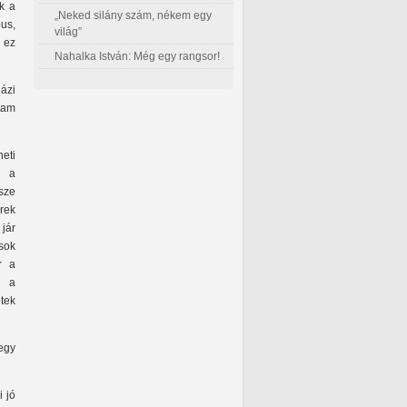
k a
„Neked silány szám, nékem egy
us,
világ”
 ez
Nahalka István: Még egy rangsor!
ázi
tam
eti
n a
sze
rek
 jár
sok
r a
m a
tek
megy
 jó