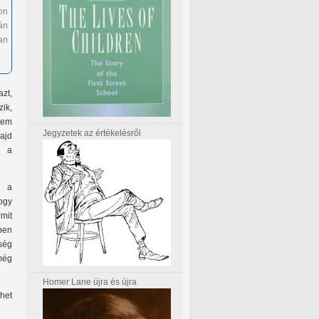
on
lán
an
azt,
zik,
tem
Jegyzetek az értékelésről
ajd
k a
r a
ogy
mit
pen
ség
még
Homer Lane újra és újra
het