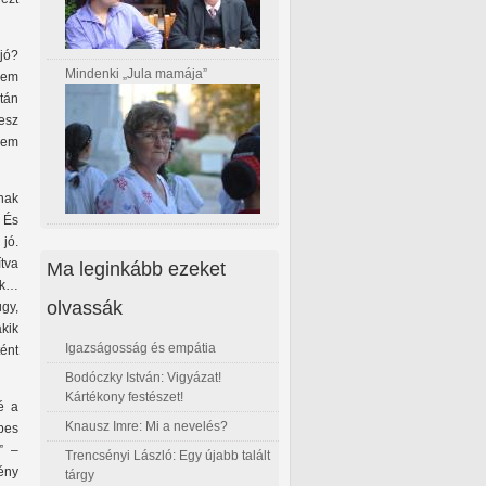
jó?
Mindenki „Jula mamája”
lem
tán
esz
 nem
nak
. És
jó.
tva
Ma leginkább ezeket
ek…
olvassák
gy,
akik
Igazságosság és empátia
ént
Bodóczky István: Vigyázat!
Kártékony festészet!
é a
Knausz Imre: Mi a nevelés?
épes
” –
Trencsényi László: Egy újabb talált
vény
tárgy