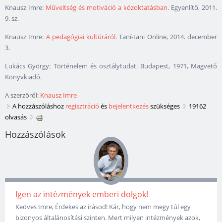
Knausz Imre:
Műveltség és motiváció a közoktatásban
. Egyenlítő, 2011.
9. sz.
Knausz Imre:
A pedagógiai kultúráról
. Taní-tani Online, 2014. december
3.
Lukács György: Történelem és osztálytudat. Budapest, 1971, Magvető
Könyvkiadó.
A szerzőről:
Knausz Imre
A hozzászóláshoz
regisztráció
és
bejelentkezés
szükséges
19162
olvasás
Hozzászólások
Igen az intézmények emberi dolgok!
Kedves Imre, Érdekes az irásod! Kár, hogy nem megy túl egy
bizonyos általánosítási szinten. Mert milyen intézmények azok,