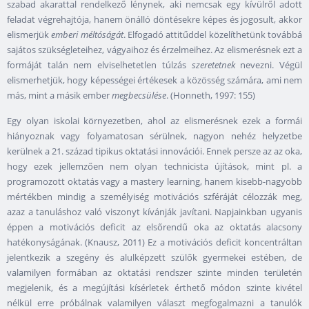
szabad akarattal rendelkező lénynek, aki nemcsak egy kívülről adott
feladat végrehajtója, hanem önálló döntésekre képes és jogosult, akkor
elismerjük
emberi méltóságát
. Elfogadó attitűddel közelíthetünk továbbá
sajátos szükségleteihez, vágyaihoz és érzelmeihez. Az elismerésnek ezt a
formáját talán nem elviselhetetlen túlzás
szeretetnek
nevezni. Végül
elismerhetjük, hogy képességei értékesek a közösség számára, ami nem
más, mint a másik ember
megbecsülése
. (Honneth, 1997: 155)
Egy olyan iskolai környezetben, ahol az elismerésnek ezek a formái
hiányoznak vagy folyamatosan sérülnek, nagyon nehéz helyzetbe
kerülnek a 21. század tipikus oktatási innovációi. Ennek persze az az oka,
hogy ezek jellemzően nem olyan technicista újítások, mint pl. a
programozott oktatás vagy a mastery learning, hanem kisebb-nagyobb
mértékben mindig a személyiség motivációs szféráját célozzák meg,
azaz a tanuláshoz való viszonyt kívánják javítani. Napjainkban ugyanis
éppen a motivációs deficit az elsőrendű oka az oktatás alacsony
hatékonyságának. (Knausz, 2011) Ez a motivációs deficit koncentráltan
jelentkezik a szegény és alulképzett szülők gyermekei estében, de
valamilyen formában az oktatási rendszer szinte minden területén
megjelenik, és a megújítási kísérletek érthető módon szinte kivétel
nélkül erre próbálnak valamilyen választ megfogalmazni a tanulók