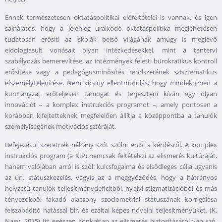
Ennek természetesen oktatáspolitikai előfeltételei is vannak, és igen
sajnálatos, hogy a jelenleg uralkodó oktatáspolitika meglehetősen
tudatosan erősíti az iskolák belső világának amúgy is meglévő
eldologiasult vonásait olyan intézkedésekkel, mint a tantervi
szabályozás bemerevítése, az intézmények feletti bürokratikus kontroll
erősítése vagy a pedagógusminősítés rendszerének szisztematikus
elszemélytelenítése. Nem kicsiny ellentmondás, hogy mindeközben a
kormányzat erőteljesen támogat és terjeszteni kíván egy olyan
innovációt – a komplex instrukciós programot –, amely pontosan a
korábban kifejtetteknek megfelelően állítja a középpontba a tanulók
személyiségének motivációs szféráját.
Befejezésül szeretnék néhány szót szólni erről a kérdésről. A komplex
instrukciós program (a KIP) nemcsak feltételezi az elismerés kultúráját,
hanem valójában arról is szól: kulcsfogalma és elsődleges célja ugyanis
az ún. státuszkezelés, vagyis az a meggyőződés, hogy a hátrányos
helyzetű tanulók teljesítménydeficitből, nyelvi stigmatizációból és más
tényezőkből fakadó alacsony szociometriai státuszának korrigálása
felszabadító hatással bír, és ezáltal képes növelni teljesítményüket. (K.
Nagy, 2015) Itt egészen konkrétan az elismerés biztosításáról van szó,