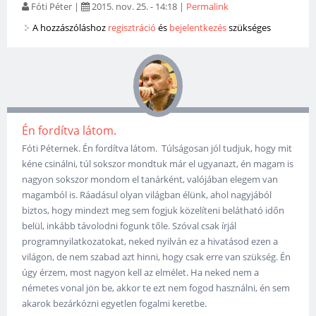
Fóti Péter
|
2015. nov. 25. - 14:18
|
Permalink
A hozzászóláshoz
regisztráció
és
bejelentkezés
szükséges
Én fordítva látom.
Fóti Péternek. Én fordítva látom. Túlságosan jól tudjuk, hogy mit
kéne csinálni, túl sokszor mondtuk már el ugyanazt, én magam is
nagyon sokszor mondom el tanárként, valójában elegem van
magamból is. Ráadásul olyan világban élünk, ahol nagyjából
biztos, hogy mindezt meg sem fogjuk közelíteni belátható időn
belül, inkább távolodni fogunk tőle. Szóval csak írjál
programnyilatkozatokat, neked nyilván ez a hivatásod ezen a
világon, de nem szabad azt hinni, hogy csak erre van szükség. Én
úgy érzem, most nagyon kell az elmélet. Ha neked nem a
németes vonal jön be, akkor te ezt nem fogod használni, én sem
akarok bezárkózni egyetlen fogalmi keretbe.