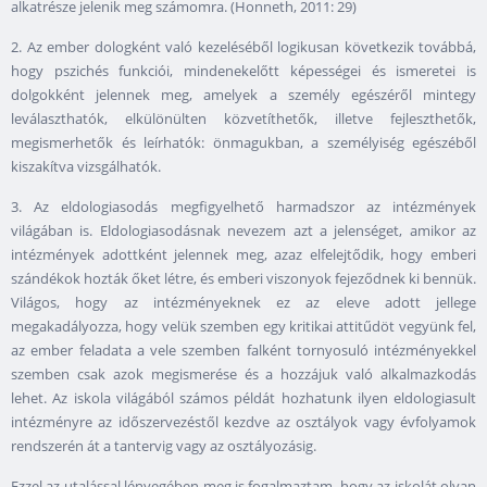
alkatrésze jelenik meg számomra. (Honneth, 2011: 29)
2. Az ember dologként való kezeléséből logikusan következik továbbá,
hogy pszichés funkciói, mindenekelőtt képességei és ismeretei is
dolgokként jelennek meg, amelyek a személy egészéről mintegy
leválaszthatók, elkülönülten közvetíthetők, illetve fejleszthetők,
megismerhetők és leírhatók: önmagukban, a személyiség egészéből
kiszakítva vizsgálhatók.
3. Az eldologiasodás megfigyelhető harmadszor az intézmények
világában is. Eldologiasodásnak nevezem azt a jelenséget, amikor az
intézmények adottként jelennek meg, azaz elfelejtődik, hogy emberi
szándékok hozták őket létre, és emberi viszonyok fejeződnek ki bennük.
Világos, hogy az intézményeknek ez az eleve adott jellege
megakadályozza, hogy velük szemben egy kritikai attitűdöt vegyünk fel,
az ember feladata a vele szemben falként tornyosuló intézményekkel
szemben csak azok megismerése és a hozzájuk való alkalmazkodás
lehet. Az iskola világából számos példát hozhatunk ilyen eldologiasult
intézményre az időszervezéstől kezdve az osztályok vagy évfolyamok
rendszerén át a tantervig vagy az osztályozásig.
Ezzel az utalással lényegében meg is fogalmaztam, hogy az iskolát olyan