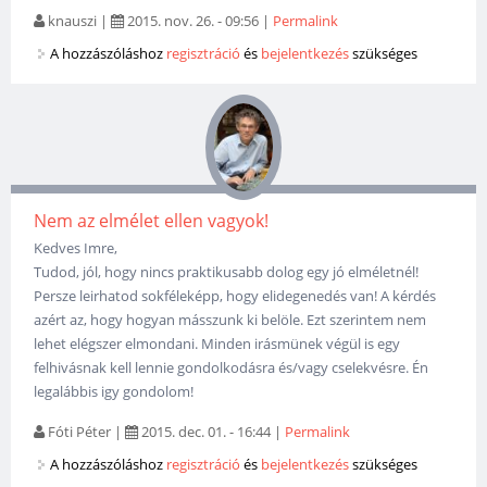
knauszi
|
2015. nov. 26. - 09:56
|
Permalink
A hozzászóláshoz
regisztráció
és
bejelentkezés
szükséges
Nem az elmélet ellen vagyok!
Kedves Imre,
Tudod, jól, hogy nincs praktikusabb dolog egy jó elméletnél!
Persze leirhatod sokféleképp, hogy elidegenedés van! A kérdés
azért az, hogy hogyan másszunk ki belöle. Ezt szerintem nem
lehet elégszer elmondani. Minden irásmünek végül is egy
felhivásnak kell lennie gondolkodásra és/vagy cselekvésre. Én
legalábbis igy gondolom!
Fóti Péter
|
2015. dec. 01. - 16:44
|
Permalink
A hozzászóláshoz
regisztráció
és
bejelentkezés
szükséges