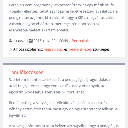
Peter, én nem programnyilatkozatot írtam, ez egy másik műfaj.
Fogalmi elemzés, tehát egy fogalmi keretre teszek javaslatot. Ha
pedig netán az jönne ki a cikkből, hogy a KIP a megváltás, akkor
valamit nagyon elszúrtam, mert egészen pontosan az
ellenkezője mellett akartam érvelni.
knauszi
|
2015. nov. 22. - 20:49
|
Permalink
A hozzászóláshoz
regisztráció
és
bejelentkezés
szükséges
Tanulóközösség
Szerintem is fontos az iskola és a pedeagógia újragondolása,
azzal is egyetértek, hogy ennek a fókusza a viszonyok, az
együttműködések, a szervezeti kultúra lehet.
Remélhetőleg a szöveg sok reflexiót vált ki, én is szeretnék
néhány észrevételt tenni, most egy dologra szeretném felhívni a
figyelmet.
A szöveg (számomra) több helyen azt sugallja, hogy a pedagógus