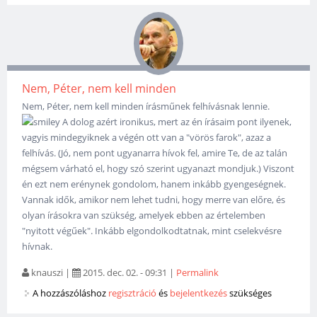
Nem, Péter, nem kell minden
Nem, Péter, nem kell minden írásműnek felhívásnak lennie.
A dolog azért ironikus, mert az én írásaim pont ilyenek,
vagyis mindegyiknek a végén ott van a "vörös farok", azaz a
felhívás. (Jó, nem pont ugyanarra hívok fel, amire Te, de az talán
mégsem várható el, hogy szó szerint ugyanazt mondjuk.) Viszont
én ezt nem erénynek gondolom, hanem inkább gyengeségnek.
Vannak idők, amikor nem lehet tudni, hogy merre van előre, és
olyan írásokra van szükség, amelyek ebben az értelemben
"nyitott végűek". Inkább elgondolkodtatnak, mint cselekvésre
hívnak.
knauszi
|
2015. dec. 02. - 09:31
|
Permalink
A hozzászóláshoz
regisztráció
és
bejelentkezés
szükséges