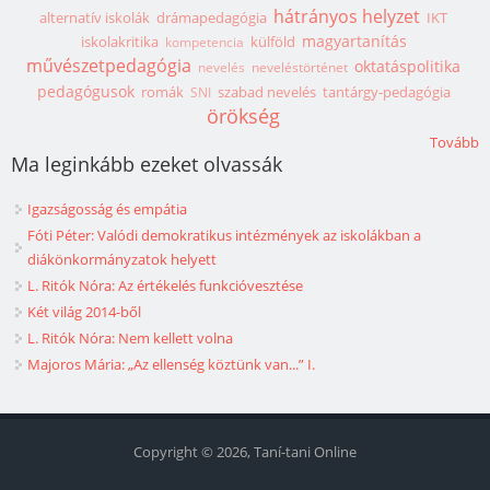
hátrányos helyzet
alternatív iskolák
drámapedagógia
IKT
magyartanítás
iskolakritika
külföld
kompetencia
művészetpedagógia
oktatáspolitika
nevelés
neveléstörténet
pedagógusok
romák
szabad nevelés
tantárgy-pedagógia
SNI
örökség
Tovább
Ma leginkább ezeket olvassák
Igazságosság és empátia
Fóti Péter: Valódi demokratikus intézmények az iskolákban a
diákönkormányzatok helyett
L. Ritók Nóra: Az értékelés funkcióvesztése
Két világ 2014-ből
L. Ritók Nóra: Nem kellett volna
Majoros Mária: „Az ellenség köztünk van...” I.
Copyright © 2026, Taní-tani Online