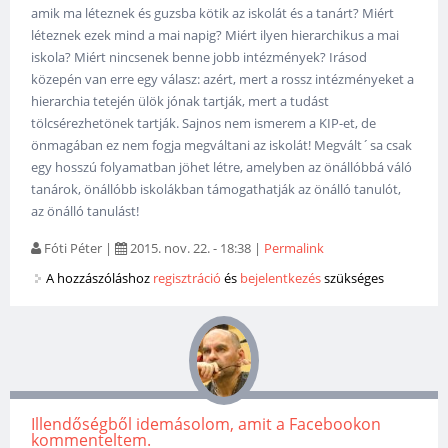
amik ma léteznek és guzsba kötik az iskolát és a tanárt? Miért
léteznek ezek mind a mai napig? Miért ilyen hierarchikus a mai
iskola? Miért nincsenek benne jobb intézmények? Irásod
közepén van erre egy válasz: azért, mert a rossz intézményeket a
hierarchia tetején ülök jónak tartják, mert a tudást
tölcsérezhetönek tartják. Sajnos nem ismerem a KIP-et, de
önmagában ez nem fogja megváltani az iskolát! Megvált´sa csak
egy hosszú folyamatban jöhet létre, amelyben az önállóbbá váló
tanárok, önállóbb iskolákban támogathatják az önálló tanulót,
az önálló tanulást!
Fóti Péter
|
2015. nov. 22. - 18:38
|
Permalink
A hozzászóláshoz
regisztráció
és
bejelentkezés
szükséges
Illendőségből idemásolom, amit a Facebookon
kommenteltem.