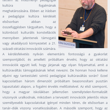
tettem az intézményi pedagógiai
kultúra fogalmának
meghatározására. Ebben az írásban
a pedagógiai kultúra kérdését
elsősorban abban az
összefüggésben tárgyaltam, hogy a
különböző kulturális konstellációk
mennyiben jelentenek támogató
vagy akadályozó környezetet a 21.
századi oktatási innovációk számára.
A kérdésfelvetés nyilván elementáris fontosságú a gyakorlat
szempontjából, és amellett próbáltam érvelni, hogy az oktatási
innovációk együtt kell, hogy járjanak egy olyan folyamattal, amit a
kultúraváltás támogatásának lehet nevezni. De honnan hová kellene
eljutni egy tantestületi szintű pedagógiai kultúraváltás során? Ezzel
kapcsolatban három dimenziót próbáltam beazonosítani pusztán
tapasztalati alapon, a fogalmi érvelés mellőzésével. Az első szempont,
hogy a magyar iskolákban jellemzően személytelen-formalizált
viszonyok uralkodnak, miközben a tervezett innovációk jelentős része
személyesebb kapcsolatokat igényel minden téren, de elsősorban a
tanár–diák viszony vonatkozásában. A második szempont, hogy az