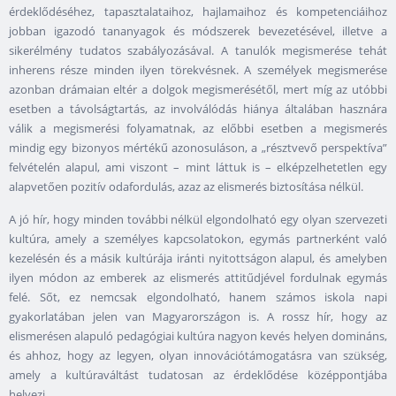
érdeklődéséhez, tapasztalataihoz, hajlamaihoz és kompetenciáihoz
jobban igazodó tananyagok és módszerek bevezetésével, illetve a
sikerélmény tudatos szabályozásával. A tanulók megismerése tehát
inherens része minden ilyen törekvésnek. A személyek megismerése
azonban drámaian eltér a dolgok megismerésétől, mert míg az utóbbi
esetben a távolságtartás, az involválódás hiánya általában hasznára
válik a megismerési folyamatnak, az előbbi esetben a megismerés
mindig egy bizonyos mértékű azonosuláson, a „résztvevő perspektíva”
felvételén alapul, ami viszont – mint láttuk is – elképzelhetetlen egy
alapvetően pozitív odafordulás, azaz az elismerés biztosítása nélkül.
A jó hír, hogy minden további nélkül elgondolható egy olyan szervezeti
kultúra, amely a személyes kapcsolatokon, egymás partnerként való
kezelésén és a másik kultúrája iránti nyitottságon alapul, és amelyben
ilyen módon az emberek az elismerés attitűdjével fordulnak egymás
felé. Sőt, ez nemcsak elgondolható, hanem számos iskola napi
gyakorlatában jelen van Magyarországon is. A rossz hír, hogy az
elismerésen alapuló pedagógiai kultúra nagyon kevés helyen domináns,
és ahhoz, hogy az legyen, olyan innovációtámogatásra van szükség,
amely a kultúraváltást tudatosan az érdeklődése középpontjába
helyezi.