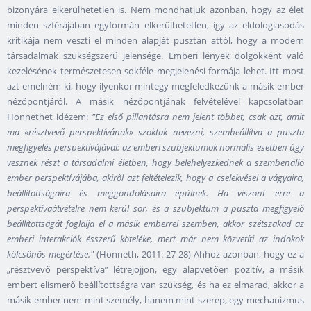
bizonyára elkerülhetetlen is. Nem mondhatjuk azonban, hogy az élet
minden szférájában egyformán elkerülhetetlen, így az eldologiasodás
kritikája nem veszti el minden alapját pusztán attól, hogy a modern
társadalmak szükségszerű jelensége. Emberi lények dolgokként való
kezelésének természetesen sokféle megjelenési formája lehet. Itt most
azt emelném ki, hogy ilyenkor mintegy megfeledkezünk a másik ember
nézőpontjáról. A másik nézőpontjának felvételével kapcsolatban
Honnethet idézem:
"Ez első pillantásra nem jelent többet, csak azt, amit
ma «résztvevő perspektívának» szoktak nevezni, szembeállítva a puszta
megfigyelés perspektívájával: az emberi szubjektumok normális esetben úgy
vesznek részt a társadalmi életben, hogy belehelyezkednek a szembenálló
ember perspektívájába, akiről azt feltételezik, hogy a cselekvései a vágyaira,
beállítottságaira és meggondolásaira épülnek. Ha viszont erre a
perspektívaátvételre nem kerül sor, és a szubjektum a puszta megfigyelő
beállítottságát foglalja el a másik emberrel szemben, akkor szétszakad az
emberi interakciók ésszerű köteléke, mert már nem közvetíti az indokok
kölcsönös megértése."
(Honneth, 2011: 27-28) Ahhoz azonban, hogy ez a
„résztvevő perspektíva” létrejöjjön, egy alapvetően pozitív, a másik
embert elismerő beállítottságra van szükség, és ha ez elmarad, akkor a
másik ember nem mint személy, hanem mint szerep, egy mechanizmus