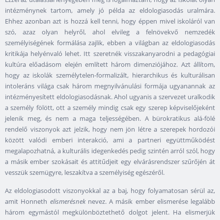
intézménynek tartom, amely jó példa az eldologiasodás uralmára.
Ehhez azonban azt is hozzá kell tenni, hogy éppen mivel iskoláról van
szó, azaz olyan helyről, ahol elvileg a felnövekvő nemzedék
személyiségének formálása zajlik, ebben a világban az eldologiasodás
kritikája helyénvaló lehet. Itt szeretnék visszakanyarodni a pedagógiai
kultúra előadásom elején említett három dimenziójához. Azt állítom,
hogy az iskolák személytelen-formalizált, hierarchikus és kulturálisan
intoleráns világa csak három megnyilvánulási formája ugyanannak az
intézményesített eldologiasodásnak. Ahol ugyanis a szervezet uralkodik
a személy fölött, ott a személy mindig csak egy szerep képviselőjeként
jelenik meg, és nem a maga teljességében. A bürokratikus alá-fölé
rendelő viszonyok azt jelzik, hogy nem jön létre a szerepek hordozói
között valódi emberi interakció, ami a partneri együttműködést
megalapozhatná, a kulturális idegenkedés pedig szintén arról szól, hogy
a másik ember szokásait és attitűdjeit egy elvárásrendszer szűrőjén át
vesszük szemügyre, leszakítva a személyiség egészéről.
Az eldologiasodott viszonyokkal az a baj, hogy folyamatosan sérül az,
amit Honneth
elismerésnek
nevez. A másik ember elismerése legalább
három egymástól megkülönböztethető dolgot jelent. Ha elismerjük