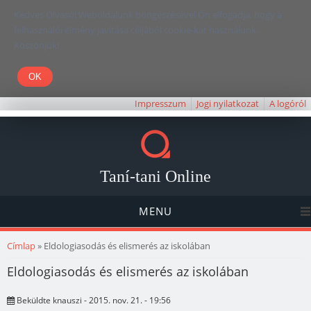
Kedves Olvasó! Weboldalunk böngészésével Ön elfogadja, hogy a
felhasználói élmény javítása céljából cookie-kat használunk.
Köszönjük!
Impresszum
Jogi nyilatkozat
A logóról
Taní-tani Online
MENU
Jelenlegi hely
Címlap
» Eldologiasodás és elismerés az iskolában
Eldologiasodás és elismerés az iskolában
Beküldte
knauszi
- 2015. nov. 21. - 19:56