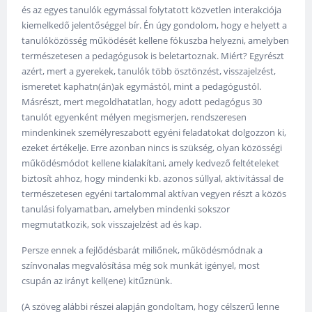
és az egyes tanulók egymással folytatott közvetlen interakciója
kiemelkedő jelentőséggel bír. Én úgy gondolom, hogy e helyett a
tanulóközösség működését kellene fókuszba helyezni, amelyben
természetesen a pedagógusok is beletartoznak. Miért? Egyrészt
azért, mert a gyerekek, tanulók több ösztönzést, visszajelzést,
ismeretet kaphatn(án)ak egymástól, mint a pedagógustól.
Másrészt, mert megoldhatatlan, hogy adott pedagógus 30
tanulót egyenként mélyen megismerjen, rendszeresen
mindenkinek személyreszabott egyéni feladatokat dolgozzon ki,
ezeket értékelje. Erre azonban nincs is szükség, olyan közösségi
működésmódot kellene kialakítani, amely kedvező feltételeket
biztosít ahhoz, hogy mindenki kb. azonos súllyal, aktivitással de
természetesen egyéni tartalommal aktívan vegyen részt a közös
tanulási folyamatban, amelyben mindenki sokszor
megmutatkozik, sok visszajelzést ad és kap.
Persze ennek a fejlődésbarát miliőnek, működésmódnak a
színvonalas megvalósítása még sok munkát igényel, most
csupán az irányt kell(ene) kitűznünk.
(A szöveg alábbi részei alapján gondoltam, hogy célszerű lenne