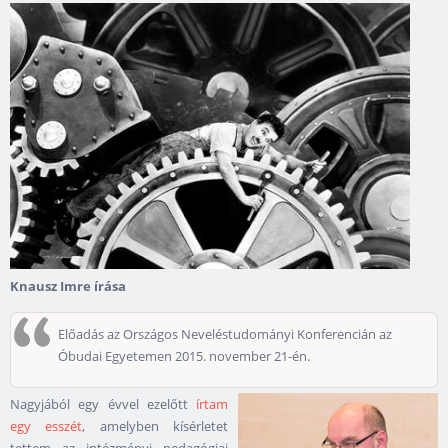
Knausz Imre írása
Előadás az Országos Neveléstudományi Konferencián az
Óbudai Egyetemen 2015. november 21-én.
Nagyjából egy évvel ezelőtt
írtam
egy esszét
, amelyben kísérletet