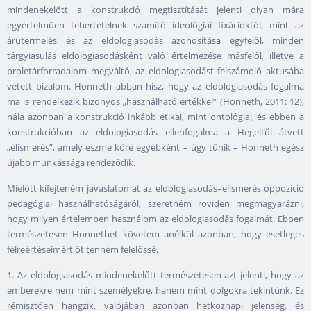
mindenekelőtt a konstrukció megtisztítását jelenti olyan mára
egyértelműen tehertételnek számító ideológiai fixációktól, mint az
árutermelés és az eldologiasodás azonosítása egyfelől, minden
tárgyiasulás eldologiasodásként való értelmezése másfelől, illetve a
proletárforradalom megváltó, az eldologiasodást felszámoló aktusába
vetett bizalom. Honneth abban hisz, hogy az eldologiasodás fogalma
ma is rendelkezik bizonyos „használható értékkel” (Honneth, 2011: 12),
nála azonban a konstrukció inkább etikai, mint ontológiai, és ebben a
konstrukcióban az eldologiasodás ellenfogalma a Hegeltől átvett
„elismerés”, amely eszme köré egyébként – úgy tűnik – Honneth egész
újabb munkássága rendeződik.
Mielőtt kifejteném javaslatomat az eldologiasodás–elismerés oppozíció
pedagógiai használhatóságáról, szeretném röviden megmagyarázni,
hogy milyen értelemben használom az eldologiasodás fogalmát. Ebben
természetesen Honnethet követem anélkül azonban, hogy esetleges
félreértéseimért őt tenném felelőssé.
1. Az eldologiasodás mindenekelőtt természetesen azt jelenti, hogy az
emberekre nem mint személyekre, hanem mint dolgokra tekintünk. Ez
rémisztően hangzik, valójában azonban hétköznapi jelenség, és