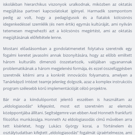
iskolákban hierarchikus viszonyok uralkodnak, miközben az oktatás
megújítása partneri kapcsolatokat igényel. Harmadik szempontom
pedig az volt, hogy a pedagógusok és a fiatalok kölcsönös
idegenkedéssel szemlélik (és nem értik) egymás kultúráját, ami nyilván
tetemesen megnehezíti azt a kölcsönös megértést, ami az oktatás
megújításának előfeltétele lenne.
Mostani előadásomban a gondolatmenetet folytatva szeretnék egy
fogalmi keretet javasolni annak bizonyítására, hogy az előbb említett
három kulturális dimenzió összetartozik, valójában ugyanannak
problematikának a három megjelenési formája, és ezzel összefüggésben
szeretnék kitérni arra a konkrét innovációs folyamatra, amelyen a
Tanárképző Intézet teamje jelenleg dolgozik, azaz a komplex instrukciós
program szélesebb körű implementációját célzó projektre.
Bár már a kiindulópontot jelentő esszében is használtam az
„eldologiasodás” kifejezést, most ezt szeretném az elemzés
középpontjába állítani. Segítségemre van ebben Axel Honneth frankfurti
filozófus munkássága. Honneth Az eldologiasodás című művében arra
tett kísérletet, hogy Lukács György korai, a Történelem és
osztálytudatban kifejtett „eldologiasodás” fogalmát újraértelmezze, ami