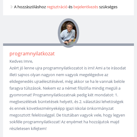
A hozzászóláshoz
regisztráció
és
bejelentkezés
szükséges
programnyilatkozat
Kedves Imre,
Azért jó lenne ujra programnyilatkozatot is irni! Ami a te irásodat
illeti sajnos olyan nagyon nem vagyok megelégedve az
elidegenedés ujraélesztésével, még akkor se ha le vannak belöle
faragva túlszások. Nekem ez a német filizófia mindig megüli a
gyomromat! Programnyilatkozatnak pedig két mondatot: 1.
megbeszélések büntetések helyett, és 2. választási lehetöségek
és ennek következményeképp igazi iskolai önkormányzat
megosztott felelösséggel. De tisztában vagyok vele, hogy legyen
sokféle programnyilatkozat! Az enyémet ha hozzájutok majd
részletesen kifejtem!