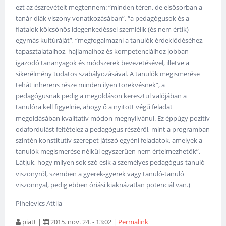
ezt az észrevételt megtennem: “minden téren, de elsősorban a
tanár-diák viszony vonatkozásában”, “a pedagógusok és a
fiatalok kölcsönös idegenkedéssel szemlélik (és nem értik)
egymás kultúráját”, “megfogalmazni a tanulók érdeklődéséhez,
tapasztalataihoz, hajlamaihoz és kompetenciáihoz jobban
igazodó tananyagok és módszerek bevezetésével, illetve a
sikerélmény tudatos szabályozásával. A tanulók megismerése
tehát inherens része minden ilyen törekvésnek”, a
pedagógusnak pedig a megoldáson keresztül valójában a
tanulóra kell figyelnie, ahogy ő a nyitott végű feladat
megoldásában kvalitatív módon megnyilvánul. Ez éppúgy pozitív
odafordulást feltételez a pedagógus részéről, mint a programban
szintén konstitutív szerepet játszó egyéni feladatok, amelyek a
tanulók megismerése nélkül egyszerűen nem értelmezhetők”.
Látjuk, hogy milyen sok szó esik a személyes pedagógus-tanuló
viszonyról, szemben a gyerek-gyerek vagy tanuló-tanuló
viszonnyal, pedig ebben óriási kiaknázatlan potenciál van.)
Pihelevics Attila
piatt
|
2015. nov. 24. - 13:02
|
Permalink