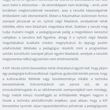
azon belül is elsősorban – de semmiképpen nem kizárólag – arról, amit
korábban megbecsülésnek neveztem, azaz a tanulók képességeinek
értékesként való elismeréséről. Ebben a folyamatban különösen fontos
szerepet játszanak az ún. nyitott végű feladatok, amelyeknek tehát
többféle, előre nem listázható megoldása lehet. Ezekben a tanuló meg
tudja mutatni magát, a pedagógusnak pedig a megoldáson keresztül
valójában a tanulóra kell figyelnie, ahogy ő a nyitott végű feladat
megoldásában kvalitatív módon megnyilvánul. Ez éppúgy pozitív
odafordulást feltételez a pedagógus részéről, mint a programban
szintén konstitutív szerepet játszó egyéni feladatok, amelyek a tanulók
megismerése nélkül egyszerűen nem értelmezhetők.
A KIP iskolai szintű bevezetése tehát óhatatlanul együtt kell, hogy járjon
egy pedagógiai kultúraváltással. Izgalmas gyakorlati kérdés persze, hogy
a kultúraváltás feltétele vagy következménye inkább a technika
bevezetésének. Kölcsönhatásról van persze szó, de az
innovációtámogatás és az idődimenziók szempontjából nem mindegy,
hogy melyik irányú összefüggés az erőteljesebb. Magam nagyon is
hiszek a technika attitűdformáló erejében, azaz abban, hogy a KIP
bevezetése nyomán olyan tapasztalatokhoz juthatnak a pedagógusok,