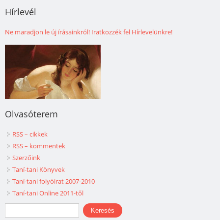
Hírlevél
Ne maradjon le új írásainkról! Iratkozzék fel Hírlevelünkre!
Olvasóterem
RSS – cikkek
RSS – kommentek
Szerzőink
Taní-tani Könyvek
Taní-tani folyóirat 2007-2010
Taní-tani Online 2011-től
Keresés űrlap
Keresés