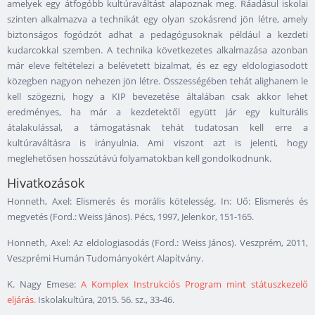
amelyek egy átfogóbb kultúraváltást alapoznak meg. Ráadásul iskolai
szinten alkalmazva a technikát egy olyan szokásrend jön létre, amely
biztonságos fogódzót adhat a pedagógusoknak például a kezdeti
kudarcokkal szemben. A technika következetes alkalmazása azonban
már eleve feltételezi a belévetett bizalmat, és ez egy eldologiasodott
közegben nagyon nehezen jön létre. Összességében tehát alighanem le
kell szögezni, hogy a KIP bevezetése általában csak akkor lehet
eredményes, ha már a kezdetektől együtt jár egy kulturális
átalakulással, a támogatásnak tehát tudatosan kell erre a
kultúraváltásra is irányulnia. Ami viszont azt is jelenti, hogy
meglehetősen hosszútávú folyamatokban kell gondolkodnunk.
Hivatkozások
Honneth, Axel: Elismerés és morális kötelesség. In: Uő: Elismerés és
megvetés (Ford.: Weiss János). Pécs, 1997, Jelenkor, 151-165.
Honneth, Axel: Az eldologiasodás (Ford.: Weiss János). Veszprém, 2011,
Veszprémi Humán Tudományokért Alapítvány.
K. Nagy Emese:
A Komplex Instrukciós Program mint státuszkezelő
eljárás.
Iskolakultúra, 2015. 56. sz., 33-46.