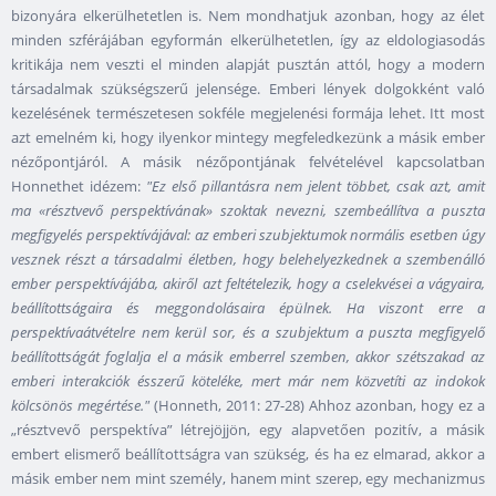
bizonyára elkerülhetetlen is. Nem mondhatjuk azonban, hogy az élet
minden szférájában egyformán elkerülhetetlen, így az eldologiasodás
kritikája nem veszti el minden alapját pusztán attól, hogy a modern
társadalmak szükségszerű jelensége. Emberi lények dolgokként való
kezelésének természetesen sokféle megjelenési formája lehet. Itt most
azt emelném ki, hogy ilyenkor mintegy megfeledkezünk a másik ember
nézőpontjáról. A másik nézőpontjának felvételével kapcsolatban
Honnethet idézem:
"Ez első pillantásra nem jelent többet, csak azt, amit
ma «résztvevő perspektívának» szoktak nevezni, szembeállítva a puszta
megfigyelés perspektívájával: az emberi szubjektumok normális esetben úgy
vesznek részt a társadalmi életben, hogy belehelyezkednek a szembenálló
ember perspektívájába, akiről azt feltételezik, hogy a cselekvései a vágyaira,
beállítottságaira és meggondolásaira épülnek. Ha viszont erre a
perspektívaátvételre nem kerül sor, és a szubjektum a puszta megfigyelő
beállítottságát foglalja el a másik emberrel szemben, akkor szétszakad az
emberi interakciók ésszerű köteléke, mert már nem közvetíti az indokok
kölcsönös megértése."
(Honneth, 2011: 27-28) Ahhoz azonban, hogy ez a
„résztvevő perspektíva” létrejöjjön, egy alapvetően pozitív, a másik
embert elismerő beállítottságra van szükség, és ha ez elmarad, akkor a
másik ember nem mint személy, hanem mint szerep, egy mechanizmus