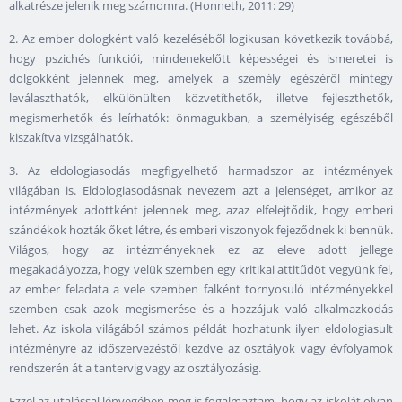
alkatrésze jelenik meg számomra. (Honneth, 2011: 29)
2. Az ember dologként való kezeléséből logikusan következik továbbá,
hogy pszichés funkciói, mindenekelőtt képességei és ismeretei is
dolgokként jelennek meg, amelyek a személy egészéről mintegy
leválaszthatók, elkülönülten közvetíthetők, illetve fejleszthetők,
megismerhetők és leírhatók: önmagukban, a személyiség egészéből
kiszakítva vizsgálhatók.
3. Az eldologiasodás megfigyelhető harmadszor az intézmények
világában is. Eldologiasodásnak nevezem azt a jelenséget, amikor az
intézmények adottként jelennek meg, azaz elfelejtődik, hogy emberi
szándékok hozták őket létre, és emberi viszonyok fejeződnek ki bennük.
Világos, hogy az intézményeknek ez az eleve adott jellege
megakadályozza, hogy velük szemben egy kritikai attitűdöt vegyünk fel,
az ember feladata a vele szemben falként tornyosuló intézményekkel
szemben csak azok megismerése és a hozzájuk való alkalmazkodás
lehet. Az iskola világából számos példát hozhatunk ilyen eldologiasult
intézményre az időszervezéstől kezdve az osztályok vagy évfolyamok
rendszerén át a tantervig vagy az osztályozásig.
Ezzel az utalással lényegében meg is fogalmaztam, hogy az iskolát olyan