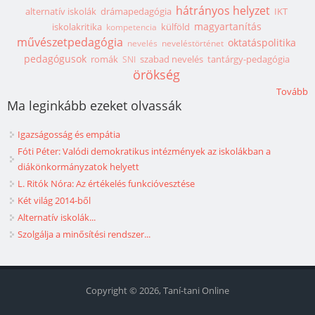
hátrányos helyzet
alternatív iskolák
drámapedagógia
IKT
magyartanítás
iskolakritika
külföld
kompetencia
művészetpedagógia
oktatáspolitika
nevelés
neveléstörténet
pedagógusok
romák
szabad nevelés
tantárgy-pedagógia
SNI
örökség
Tovább
Ma leginkább ezeket olvassák
Igazságosság és empátia
Fóti Péter: Valódi demokratikus intézmények az iskolákban a
diákönkormányzatok helyett
L. Ritók Nóra: Az értékelés funkcióvesztése
Két világ 2014-ből
Alternatív iskolák...
Szolgálja a minősítési rendszer...
Copyright © 2026, Taní-tani Online