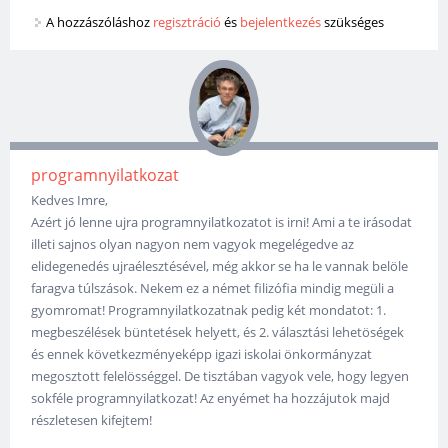
A hozzászóláshoz
regisztráció
és
bejelentkezés
szükséges
programnyilatkozat
Kedves Imre,
Azért jó lenne ujra programnyilatkozatot is irni! Ami a te irásodat
illeti sajnos olyan nagyon nem vagyok megelégedve az
elidegenedés ujraélesztésével, még akkor se ha le vannak belöle
faragva túlszások. Nekem ez a német filizófia mindig megüli a
gyomromat! Programnyilatkozatnak pedig két mondatot: 1.
megbeszélések büntetések helyett, és 2. választási lehetöségek
és ennek következményeképp igazi iskolai önkormányzat
megosztott felelösséggel. De tisztában vagyok vele, hogy legyen
sokféle programnyilatkozat! Az enyémet ha hozzájutok majd
részletesen kifejtem!