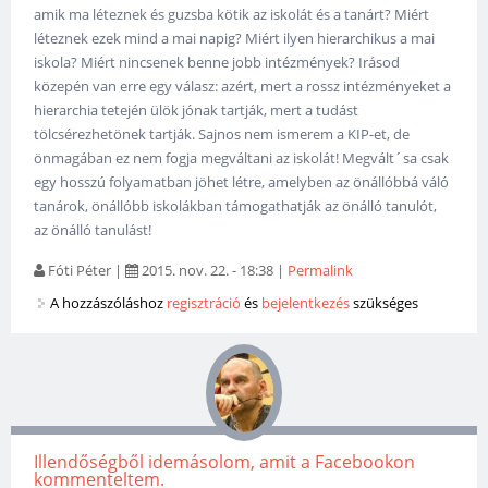
amik ma léteznek és guzsba kötik az iskolát és a tanárt? Miért
léteznek ezek mind a mai napig? Miért ilyen hierarchikus a mai
iskola? Miért nincsenek benne jobb intézmények? Irásod
közepén van erre egy válasz: azért, mert a rossz intézményeket a
hierarchia tetején ülök jónak tartják, mert a tudást
tölcsérezhetönek tartják. Sajnos nem ismerem a KIP-et, de
önmagában ez nem fogja megváltani az iskolát! Megvált´sa csak
egy hosszú folyamatban jöhet létre, amelyben az önállóbbá váló
tanárok, önállóbb iskolákban támogathatják az önálló tanulót,
az önálló tanulást!
Fóti Péter
|
2015. nov. 22. - 18:38
|
Permalink
A hozzászóláshoz
regisztráció
és
bejelentkezés
szükséges
Illendőségből idemásolom, amit a Facebookon
kommenteltem.