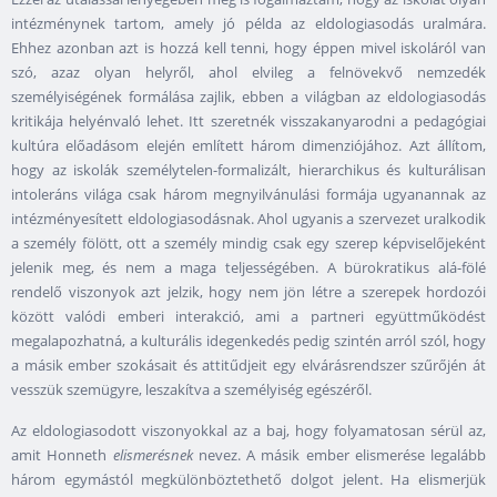
intézménynek tartom, amely jó példa az eldologiasodás uralmára.
Ehhez azonban azt is hozzá kell tenni, hogy éppen mivel iskoláról van
szó, azaz olyan helyről, ahol elvileg a felnövekvő nemzedék
személyiségének formálása zajlik, ebben a világban az eldologiasodás
kritikája helyénvaló lehet. Itt szeretnék visszakanyarodni a pedagógiai
kultúra előadásom elején említett három dimenziójához. Azt állítom,
hogy az iskolák személytelen-formalizált, hierarchikus és kulturálisan
intoleráns világa csak három megnyilvánulási formája ugyanannak az
intézményesített eldologiasodásnak. Ahol ugyanis a szervezet uralkodik
a személy fölött, ott a személy mindig csak egy szerep képviselőjeként
jelenik meg, és nem a maga teljességében. A bürokratikus alá-fölé
rendelő viszonyok azt jelzik, hogy nem jön létre a szerepek hordozói
között valódi emberi interakció, ami a partneri együttműködést
megalapozhatná, a kulturális idegenkedés pedig szintén arról szól, hogy
a másik ember szokásait és attitűdjeit egy elvárásrendszer szűrőjén át
vesszük szemügyre, leszakítva a személyiség egészéről.
Az eldologiasodott viszonyokkal az a baj, hogy folyamatosan sérül az,
amit Honneth
elismerésnek
nevez. A másik ember elismerése legalább
három egymástól megkülönböztethető dolgot jelent. Ha elismerjük