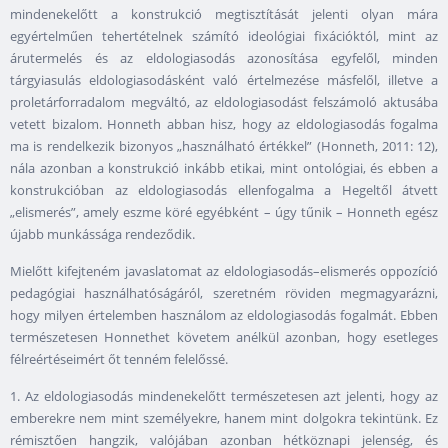
mindenekelőtt a konstrukció megtisztítását jelenti olyan mára
egyértelműen tehertételnek számító ideológiai fixációktól, mint az
árutermelés és az eldologiasodás azonosítása egyfelől, minden
tárgyiasulás eldologiasodásként való értelmezése másfelől, illetve a
proletárforradalom megváltó, az eldologiasodást felszámoló aktusába
vetett bizalom. Honneth abban hisz, hogy az eldologiasodás fogalma
ma is rendelkezik bizonyos „használható értékkel” (Honneth, 2011: 12),
nála azonban a konstrukció inkább etikai, mint ontológiai, és ebben a
konstrukcióban az eldologiasodás ellenfogalma a Hegeltől átvett
„elismerés”, amely eszme köré egyébként – úgy tűnik – Honneth egész
újabb munkássága rendeződik.
Mielőtt kifejteném javaslatomat az eldologiasodás–elismerés oppozíció
pedagógiai használhatóságáról, szeretném röviden megmagyarázni,
hogy milyen értelemben használom az eldologiasodás fogalmát. Ebben
természetesen Honnethet követem anélkül azonban, hogy esetleges
félreértéseimért őt tenném felelőssé.
1. Az eldologiasodás mindenekelőtt természetesen azt jelenti, hogy az
emberekre nem mint személyekre, hanem mint dolgokra tekintünk. Ez
rémisztően hangzik, valójában azonban hétköznapi jelenség, és