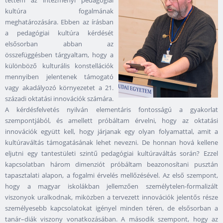
tettem az intézményi pedagógiai
kultúra fogalmának
meghatározására. Ebben az írásban
a pedagógiai kultúra kérdését
elsősorban abban az
összefüggésben tárgyaltam, hogy a
különböző kulturális konstellációk
mennyiben jelentenek támogató
vagy akadályozó környezetet a 21.
századi oktatási innovációk számára.
A kérdésfelvetés nyilván elementáris fontosságú a gyakorlat
szempontjából, és amellett próbáltam érvelni, hogy az oktatási
innovációk együtt kell, hogy járjanak egy olyan folyamattal, amit a
kultúraváltás támogatásának lehet nevezni. De honnan hová kellene
eljutni egy tantestületi szintű pedagógiai kultúraváltás során? Ezzel
kapcsolatban három dimenziót próbáltam beazonosítani pusztán
tapasztalati alapon, a fogalmi érvelés mellőzésével. Az első szempont,
hogy a magyar iskolákban jellemzően személytelen-formalizált
viszonyok uralkodnak, miközben a tervezett innovációk jelentős része
személyesebb kapcsolatokat igényel minden téren, de elsősorban a
tanár–diák viszony vonatkozásában. A második szempont, hogy az