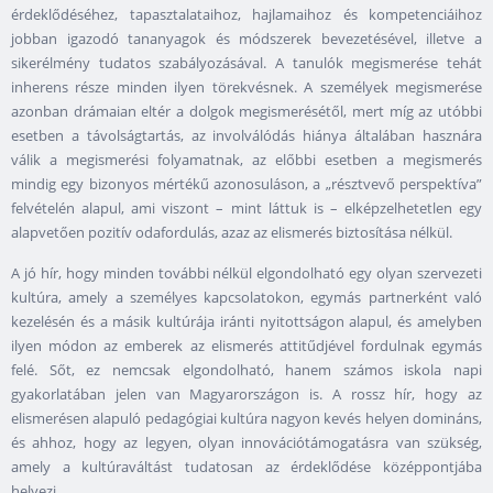
érdeklődéséhez, tapasztalataihoz, hajlamaihoz és kompetenciáihoz
jobban igazodó tananyagok és módszerek bevezetésével, illetve a
sikerélmény tudatos szabályozásával. A tanulók megismerése tehát
inherens része minden ilyen törekvésnek. A személyek megismerése
azonban drámaian eltér a dolgok megismerésétől, mert míg az utóbbi
esetben a távolságtartás, az involválódás hiánya általában hasznára
válik a megismerési folyamatnak, az előbbi esetben a megismerés
mindig egy bizonyos mértékű azonosuláson, a „résztvevő perspektíva”
felvételén alapul, ami viszont – mint láttuk is – elképzelhetetlen egy
alapvetően pozitív odafordulás, azaz az elismerés biztosítása nélkül.
A jó hír, hogy minden további nélkül elgondolható egy olyan szervezeti
kultúra, amely a személyes kapcsolatokon, egymás partnerként való
kezelésén és a másik kultúrája iránti nyitottságon alapul, és amelyben
ilyen módon az emberek az elismerés attitűdjével fordulnak egymás
felé. Sőt, ez nemcsak elgondolható, hanem számos iskola napi
gyakorlatában jelen van Magyarországon is. A rossz hír, hogy az
elismerésen alapuló pedagógiai kultúra nagyon kevés helyen domináns,
és ahhoz, hogy az legyen, olyan innovációtámogatásra van szükség,
amely a kultúraváltást tudatosan az érdeklődése középpontjába
helyezi.