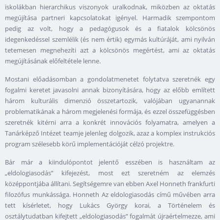
iskolákban hierarchikus viszonyok uralkodnak, miközben az oktatás
megújítása partneri kapcsolatokat igényel. Harmadik szempontom
pedig az volt, hogy a pedagógusok és a fiatalok kölcsönös
idegenkedéssel szemlélik (és nem értik) egymás kultúráját, ami nyilván
tetemesen megnehezíti azt a kölcsönös megértést, ami az oktatás
megújításának előfeltétele lenne.
Mostani előadásomban a gondolatmenetet folytatva szeretnék egy
fogalmi keretet javasolni annak bizonyítására, hogy az előbb említett
három kulturális dimenzió összetartozik, valójában ugyanannak
problematikának a három megjelenési formája, és ezzel összefüggésben
szeretnék kitérni arra a konkrét innovációs folyamatra, amelyen a
Tanárképző Intézet teamje jelenleg dolgozik, azaz a komplex instrukciós
program szélesebb körű implementációját célzó projektre.
Bár már a kiindulópontot jelentő esszében is használtam az
„eldologiasodás” kifejezést, most ezt szeretném az elemzés
középpontjába állítani. Segítségemre van ebben Axel Honneth frankfurti
filozófus munkássága. Honneth Az eldologiasodás című művében arra
tett kísérletet, hogy Lukács György korai, a Történelem és
osztálytudatban kifejtett „eldologiasodás” fogalmát újraértelmezze, ami