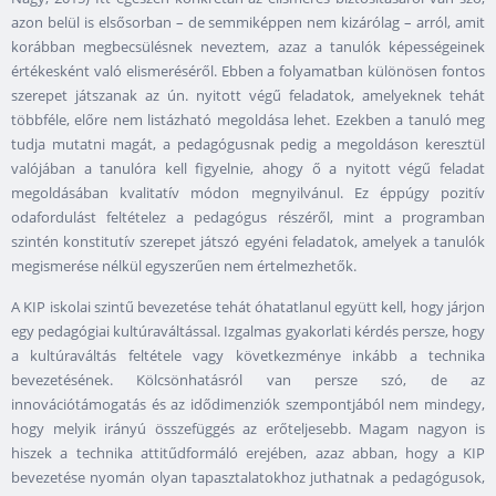
azon belül is elsősorban – de semmiképpen nem kizárólag – arról, amit
korábban megbecsülésnek neveztem, azaz a tanulók képességeinek
értékesként való elismeréséről. Ebben a folyamatban különösen fontos
szerepet játszanak az ún. nyitott végű feladatok, amelyeknek tehát
többféle, előre nem listázható megoldása lehet. Ezekben a tanuló meg
tudja mutatni magát, a pedagógusnak pedig a megoldáson keresztül
valójában a tanulóra kell figyelnie, ahogy ő a nyitott végű feladat
megoldásában kvalitatív módon megnyilvánul. Ez éppúgy pozitív
odafordulást feltételez a pedagógus részéről, mint a programban
szintén konstitutív szerepet játszó egyéni feladatok, amelyek a tanulók
megismerése nélkül egyszerűen nem értelmezhetők.
A KIP iskolai szintű bevezetése tehát óhatatlanul együtt kell, hogy járjon
egy pedagógiai kultúraváltással. Izgalmas gyakorlati kérdés persze, hogy
a kultúraváltás feltétele vagy következménye inkább a technika
bevezetésének. Kölcsönhatásról van persze szó, de az
innovációtámogatás és az idődimenziók szempontjából nem mindegy,
hogy melyik irányú összefüggés az erőteljesebb. Magam nagyon is
hiszek a technika attitűdformáló erejében, azaz abban, hogy a KIP
bevezetése nyomán olyan tapasztalatokhoz juthatnak a pedagógusok,