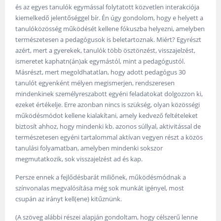
és az egyes tanulók egymással folytatott közvetlen interakciója
kiemelkedő jelentőséggel bír. Én úgy gondolom, hogy e helyett a
tanulóközösség működését kellene fókuszba helyezni, amelyben
természetesen a pedagógusok is beletartoznak. Miért? Egyrészt
azért, mert a gyerekek, tanulók több ösztönzést, visszajelzést,
ismeretet kaphatn(án)ak egymástól, mint a pedagógustól.
Másrészt, mert megoldhatatlan, hogy adott pedagógus 30
tanulót egyenként mélyen megismerjen, rendszeresen
mindenkinek személyreszabott egyéni feladatokat dolgozzon ki,
ezeket értékelje. Erre azonban nincs is szükség, olyan közösségi
működésmódot kellene kialakítani, amely kedvező feltételeket
biztosít ahhoz, hogy mindenki kb. azonos súllyal, aktivitással de
természetesen egyéni tartalommal aktívan vegyen részt a közös
tanulási folyamatban, amelyben mindenki sokszor
megmutatkozik, sok visszajelzést ad és kap.
Persze ennek a fejlődésbarát miliőnek, működésmódnak a
színvonalas megvalósítása még sok munkát igényel, most
csupán az irányt kell(ene) kitűznünk.
(A szöveg alábbi részei alapján gondoltam, hogy célszerű lenne