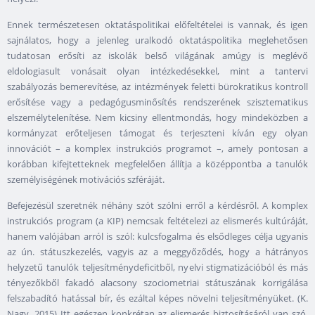
Ennek természetesen oktatáspolitikai előfeltételei is vannak, és igen
sajnálatos, hogy a jelenleg uralkodó oktatáspolitika meglehetősen
tudatosan erősíti az iskolák belső világának amúgy is meglévő
eldologiasult vonásait olyan intézkedésekkel, mint a tantervi
szabályozás bemerevítése, az intézmények feletti bürokratikus kontroll
erősítése vagy a pedagógusminősítés rendszerének szisztematikus
elszemélytelenítése. Nem kicsiny ellentmondás, hogy mindeközben a
kormányzat erőteljesen támogat és terjeszteni kíván egy olyan
innovációt – a komplex instrukciós programot –, amely pontosan a
korábban kifejtetteknek megfelelően állítja a középpontba a tanulók
személyiségének motivációs szféráját.
Befejezésül szeretnék néhány szót szólni erről a kérdésről. A komplex
instrukciós program (a KIP) nemcsak feltételezi az elismerés kultúráját,
hanem valójában arról is szól: kulcsfogalma és elsődleges célja ugyanis
az ún. státuszkezelés, vagyis az a meggyőződés, hogy a hátrányos
helyzetű tanulók teljesítménydeficitből, nyelvi stigmatizációból és más
tényezőkből fakadó alacsony szociometriai státuszának korrigálása
felszabadító hatással bír, és ezáltal képes növelni teljesítményüket. (K.
Nagy, 2015) Itt egészen konkrétan az elismerés biztosításáról van szó,