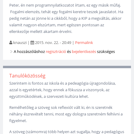
Peter, én nem programnyilatkozatot írtam, ez egy másik műfaj.
Fogalmi elemzés, tehát egy fogalmi keretre teszek javaslatot. Ha
pedig netán az jönne ki a cikkből, hogy a KIP a megváltás, akkor
valamit nagyon elszúrtam, mert egészen pontosan az
ellenkezője mellett akartam érvelni.
knauszi
|
2015. nov. 22. - 20:49
|
Permalink
A hozzászóláshoz
regisztráció
és
bejelentkezés
szükséges
Tanulóközösség
Szerintem is fontos az iskola és a pedeagógia újragondolása,
azzal is egyetértek, hogy ennek a fókusza a viszonyok, az
együttműködések, a szervezeti kultúra lehet.
Remélhetőleg a szöveg sok reflexiót vált ki, én is szeretnék
néhány észrevételt tenni, most egy dologra szeretném felhívni a
figyelmet.
A szöveg (számomra) több helyen azt sugallja, hogy a pedagógus