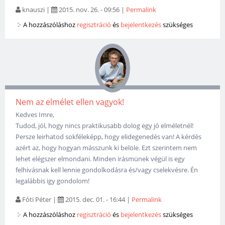
knauszi
|
2015. nov. 26. - 09:56
|
Permalink
A hozzászóláshoz
regisztráció
és
bejelentkezés
szükséges
Nem az elmélet ellen vagyok!
Kedves Imre,
Tudod, jól, hogy nincs praktikusabb dolog egy jó elméletnél!
Persze leirhatod sokféleképp, hogy elidegenedés van! A kérdés
azért az, hogy hogyan másszunk ki belöle. Ezt szerintem nem
lehet elégszer elmondani. Minden irásmünek végül is egy
felhivásnak kell lennie gondolkodásra és/vagy cselekvésre. Én
legalábbis igy gondolom!
Fóti Péter
|
2015. dec. 01. - 16:44
|
Permalink
A hozzászóláshoz
regisztráció
és
bejelentkezés
szükséges