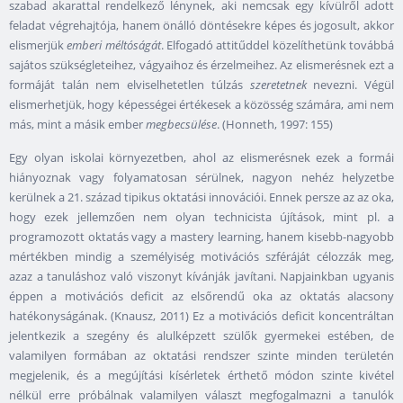
szabad akarattal rendelkező lénynek, aki nemcsak egy kívülről adott
feladat végrehajtója, hanem önálló döntésekre képes és jogosult, akkor
elismerjük
emberi méltóságát
. Elfogadó attitűddel közelíthetünk továbbá
sajátos szükségleteihez, vágyaihoz és érzelmeihez. Az elismerésnek ezt a
formáját talán nem elviselhetetlen túlzás
szeretetnek
nevezni. Végül
elismerhetjük, hogy képességei értékesek a közösség számára, ami nem
más, mint a másik ember
megbecsülése
. (Honneth, 1997: 155)
Egy olyan iskolai környezetben, ahol az elismerésnek ezek a formái
hiányoznak vagy folyamatosan sérülnek, nagyon nehéz helyzetbe
kerülnek a 21. század tipikus oktatási innovációi. Ennek persze az az oka,
hogy ezek jellemzően nem olyan technicista újítások, mint pl. a
programozott oktatás vagy a mastery learning, hanem kisebb-nagyobb
mértékben mindig a személyiség motivációs szféráját célozzák meg,
azaz a tanuláshoz való viszonyt kívánják javítani. Napjainkban ugyanis
éppen a motivációs deficit az elsőrendű oka az oktatás alacsony
hatékonyságának. (Knausz, 2011) Ez a motivációs deficit koncentráltan
jelentkezik a szegény és alulképzett szülők gyermekei estében, de
valamilyen formában az oktatási rendszer szinte minden területén
megjelenik, és a megújítási kísérletek érthető módon szinte kivétel
nélkül erre próbálnak valamilyen választ megfogalmazni a tanulók