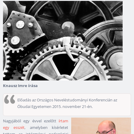
Knausz Imre írása
Előadás az Országos Neveléstudományi Konferencián az
Óbudai Egyetemen 2015. november 21-én.
Nagyjából egy évvel ezelőtt
írtam
egy esszét
, amelyben kísérletet