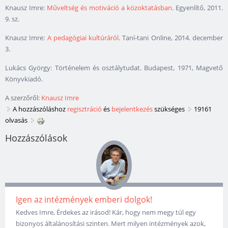
Knausz Imre:
Műveltség és motiváció a közoktatásban
. Egyenlítő, 2011.
9. sz.
Knausz Imre:
A pedagógiai kultúráról
. Taní-tani Online, 2014. december
3.
Lukács György: Történelem és osztálytudat. Budapest, 1971, Magvető
Könyvkiadó.
A szerzőről:
Knausz Imre
A hozzászóláshoz
regisztráció
és
bejelentkezés
szükséges
19161
olvasás
Hozzászólások
Igen az intézmények emberi dolgok!
Kedves Imre, Érdekes az irásod! Kár, hogy nem megy túl egy
bizonyos általánosítási szinten. Mert milyen intézmények azok,