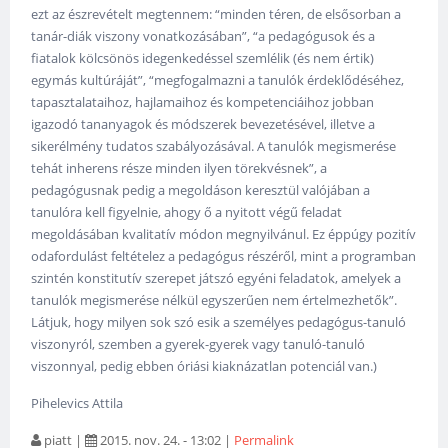
ezt az észrevételt megtennem: “minden téren, de elsősorban a
tanár-diák viszony vonatkozásában”, “a pedagógusok és a
fiatalok kölcsönös idegenkedéssel szemlélik (és nem értik)
egymás kultúráját”, “megfogalmazni a tanulók érdeklődéséhez,
tapasztalataihoz, hajlamaihoz és kompetenciáihoz jobban
igazodó tananyagok és módszerek bevezetésével, illetve a
sikerélmény tudatos szabályozásával. A tanulók megismerése
tehát inherens része minden ilyen törekvésnek”, a
pedagógusnak pedig a megoldáson keresztül valójában a
tanulóra kell figyelnie, ahogy ő a nyitott végű feladat
megoldásában kvalitatív módon megnyilvánul. Ez éppúgy pozitív
odafordulást feltételez a pedagógus részéről, mint a programban
szintén konstitutív szerepet játszó egyéni feladatok, amelyek a
tanulók megismerése nélkül egyszerűen nem értelmezhetők”.
Látjuk, hogy milyen sok szó esik a személyes pedagógus-tanuló
viszonyról, szemben a gyerek-gyerek vagy tanuló-tanuló
viszonnyal, pedig ebben óriási kiaknázatlan potenciál van.)
Pihelevics Attila
piatt
|
2015. nov. 24. - 13:02
|
Permalink