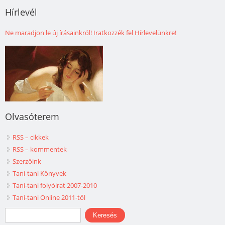
Hírlevél
Ne maradjon le új írásainkról! Iratkozzék fel Hírlevelünkre!
Olvasóterem
RSS – cikkek
RSS – kommentek
Szerzőink
Taní-tani Könyvek
Taní-tani folyóirat 2007-2010
Taní-tani Online 2011-től
Keresés űrlap
Keresés