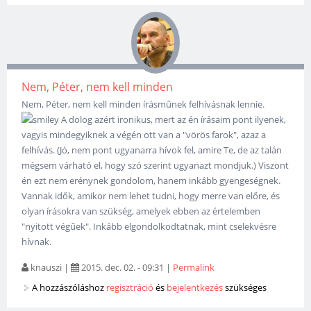
Nem, Péter, nem kell minden
Nem, Péter, nem kell minden írásműnek felhívásnak lennie.
A dolog azért ironikus, mert az én írásaim pont ilyenek,
vagyis mindegyiknek a végén ott van a "vörös farok", azaz a
felhívás. (Jó, nem pont ugyanarra hívok fel, amire Te, de az talán
mégsem várható el, hogy szó szerint ugyanazt mondjuk.) Viszont
én ezt nem erénynek gondolom, hanem inkább gyengeségnek.
Vannak idők, amikor nem lehet tudni, hogy merre van előre, és
olyan írásokra van szükség, amelyek ebben az értelemben
"nyitott végűek". Inkább elgondolkodtatnak, mint cselekvésre
hívnak.
knauszi
|
2015. dec. 02. - 09:31
|
Permalink
A hozzászóláshoz
regisztráció
és
bejelentkezés
szükséges