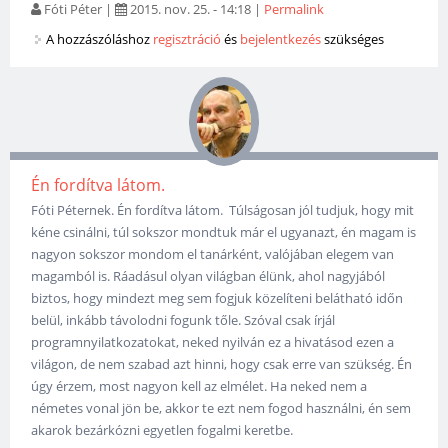
Fóti Péter
|
2015. nov. 25. - 14:18
|
Permalink
A hozzászóláshoz
regisztráció
és
bejelentkezés
szükséges
Én fordítva látom.
Fóti Péternek. Én fordítva látom. Túlságosan jól tudjuk, hogy mit
kéne csinálni, túl sokszor mondtuk már el ugyanazt, én magam is
nagyon sokszor mondom el tanárként, valójában elegem van
magamból is. Ráadásul olyan világban élünk, ahol nagyjából
biztos, hogy mindezt meg sem fogjuk közelíteni belátható időn
belül, inkább távolodni fogunk tőle. Szóval csak írjál
programnyilatkozatokat, neked nyilván ez a hivatásod ezen a
világon, de nem szabad azt hinni, hogy csak erre van szükség. Én
úgy érzem, most nagyon kell az elmélet. Ha neked nem a
németes vonal jön be, akkor te ezt nem fogod használni, én sem
akarok bezárkózni egyetlen fogalmi keretbe.