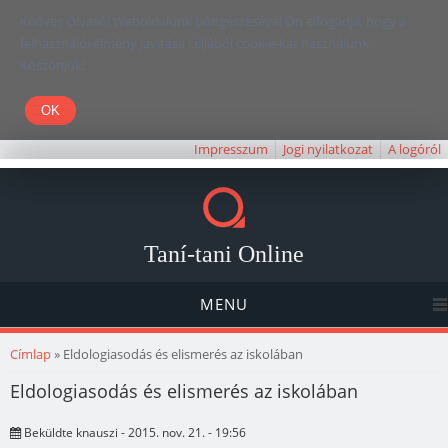
Kedves Olvasó! Weboldalunk böngészésével Ön elfogadja, hogy a
felhasználói élmény javítása céljából cookie-kat használunk.
Köszönjük!
Impresszum
Jogi nyilatkozat
A logóról
Taní-tani Online
MENU
Jelenlegi hely
Címlap
» Eldologiasodás és elismerés az iskolában
Eldologiasodás és elismerés az iskolában
Beküldte
knauszi
- 2015. nov. 21. - 19:56