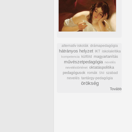
alternatív iskolák
drámapedagógia
hátrányos helyzet
IKT
iskolakritika
külföld
magyartanítás
kompetencia
művészetpedagógia
nevelés
oktatáspolitika
neveléstörténet
pedagógusok
romák
szabad
SNI
nevelés
tantárgy-pedagógia
örökség
Tovább