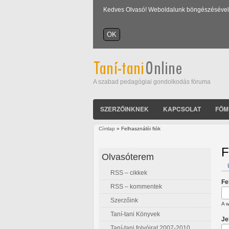
Kedves Olvasó! Weboldalunk böngészésével Ön
A szabad pedagógiai gondolkodás fóruma
SZERZŐINKNEK
KAPCSOLAT
FŐM
Címlap
» Felhasználói fiók
Jelenlegi hely
F
Olvasóterem
RSS – cikkek
E
Fe
RSS – kommentek
Szerzőink
A w
Taní-tani Könyvek
Je
Taní-tani folyóirat 2007-2010