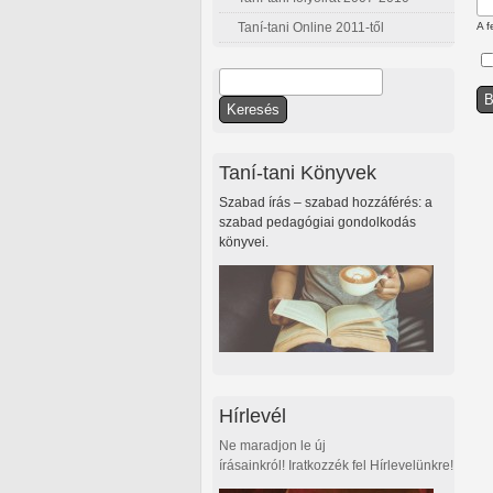
Taní-tani Online 2011-től
A f
Keresés
Keresés űrlap
Taní-tani Könyvek
Szabad írás – szabad hozzáférés: a
szabad pedagógiai gondolkodás
könyvei.
Hírlevél
Ne maradjon le új
írásainkról! Iratkozzék fel Hírlevelünkre!