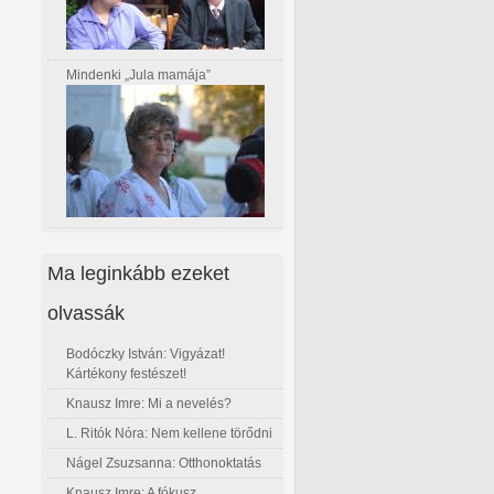
Mindenki „Jula mamája”
Ma leginkább ezeket
olvassák
Bodóczky István: Vigyázat!
Kártékony festészet!
Knausz Imre: Mi a nevelés?
L. Ritók Nóra: Nem kellene törődni
Nágel Zsuzsanna: Otthonoktatás
Knausz Imre: A fókusz...