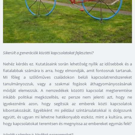
Sikerült a generációk közötti kapcsolatokat fejleszteni?
Nehéz kérdés ez. Kutatásaink során lehetőség nyílik az idősebbek és a
fiatalabbak számára is arra, hogy elmondják, amit fontosnak tartanak.
Mi főleg a szőlőműves családokon belüli kapcsolatrendszereket
tanulmányozzuk, vagy a szakmai fogások áthagyományozásának
módját elemezzük. A nemzedékek közötti kapcsolat megteremtése
inkább politikai megközelítés, ez persze nem jelenti azt, hogy ne
igyekeznénk azon, hogy segítsük az emberek közti kapcsolatok
kibontakozását. Egyébként mi például színtársulatokkal is dolgozunk
együtt, és ugyan mi lehetne hatékonyabb eszköz, mint a kultúra, arra,
hogy kapcsolatokat teremtsen és megnyissa az embereket egymás felé?
Iskolák számára is kínáltok programokat?