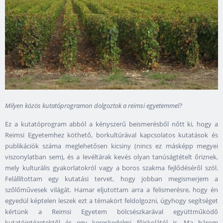
Milyen közös kutatóprogramon dolgoztok a reimsi egyetemmel?
Ez a kutatóprogram abból a kényszerű beismerésből nőtt ki, hogy a
Reimsi Egyetemhez köthető, borkultúrával kapcsolatos kutatások és
publikációk száma meglehetősen kicsiny (nincs ez másképp megyei
viszonylatban sem), és a levéltárak kevés olyan tanúságtételt őriznek,
mely kulturális gyakorlatokról vagy a boros szakma fejlődéséről szól.
Felállítottam egy kutatási tervet, hogy jobban megismerjem a
szőlőművesek világát. Hamar eljutottam arra a felismerésre, hogy én
egyedül képtelen leszek ezt a témakört feldolgozni, úgyhogy segítséget
kértünk a Reimsi Egyetem bölcsészkarával együttműködő
kutatóintézetektől és egy kereskedelmi főiskolától is. Ma három