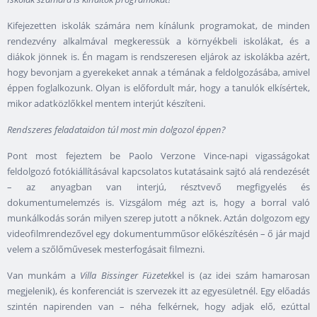
Kifejezetten iskolák számára nem kínálunk programokat, de minden
rendezvény alkalmával megkeressük a környékbeli iskolákat, és a
diákok jönnek is. Én magam is rendszeresen eljárok az iskolákba azért,
hogy bevonjam a gyerekeket annak a témának a feldolgozásába, amivel
éppen foglalkozunk. Olyan is előfordult már, hogy a tanulók elkísértek,
mikor adatközlőkkel mentem interjút készíteni.
Rendszeres feladataidon túl most min dolgozol éppen?
Pont most fejeztem be Paolo Verzone Vince-napi vigasságokat
feldolgozó fotókiállításával kapcsolatos kutatásaink sajtó alá rendezését
– az anyagban van interjú, résztvevő megfigyelés és
dokumentumelemzés is. Vizsgálom még azt is, hogy a borral való
munkálkodás során milyen szerep jutott a nőknek. Aztán dolgozom egy
videofilmrendezővel egy dokumentumműsor előkészítésén – ő jár majd
velem a szőlőművesek mesterfogásait filmezni.
Van munkám a
Villa Bissinger Füzetek
kel is (az idei szám hamarosan
megjelenik), és konferenciát is szervezek itt az egyesületnél. Egy előadás
szintén napirenden van – néha felkérnek, hogy adjak elő, ezúttal