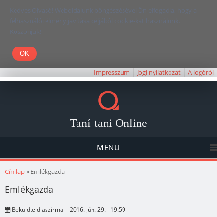
Kedves Olvasó! Weboldalunk böngészésével Ön elfogadja, hogy a
felhasználói élmény javítása céljából cookie-kat használunk.
Köszönjük!
Impresszum
Jogi nyilatkozat
A logóról
Taní-tani Online
MENU
Jelenlegi hely
Címlap
» Emlékgazda
Emlékgazda
Beküldte
diaszirmai
- 2016. jún. 29. - 19:59