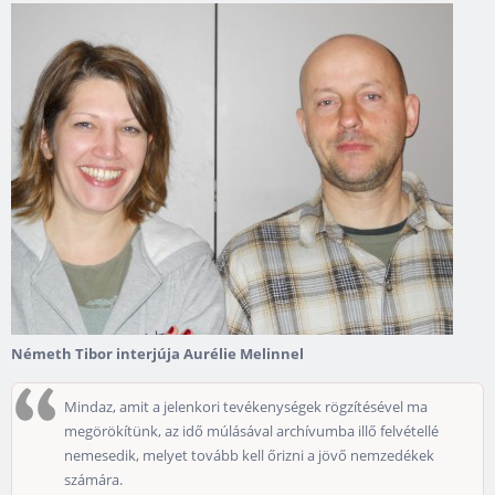
Németh Tibor interjúja Aurélie Melinnel
Mindaz, amit a jelenkori tevékenységek rögzítésével ma
megörökítünk, az idő múlásával archívumba illő felvétellé
nemesedik, melyet tovább kell őrizni a jövő nemzedékek
számára.