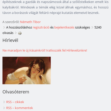
építészeknek a gazdák és napszámosok által a szőlőstelkeken emelt kis
kalyibákról. Mindezek a témák elég közel állnak egymáshoz, és hosszú
távon a borászok világát feltáró néprajzi kutatás elemeivé lesznek.
A szerzőről:
Németh Tibor
A hozzászóláshoz
regisztráció
és
bejelentkezés
szükséges
5240
olvasás
Hírlevél
Ne maradjon le új írásainkról! Iratkozzék fel Hírlevelünkre!
Olvasóterem
RSS – cikkek
RSS – kommentek