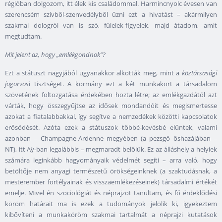
régióban dolgozom, itt élek kis családommal. Harmincnyolc évesen van
szerencsém szívből-szenvedélyből űzni ezt a hivatást – akármilyen
szakmai dologról van is szó, fülelek-figyelek, majd átadom, amit
megtudtam.
Mit jelent az, hogy „emlékgondnok”?
Ezt a státuszt nagyjából ugyanakkor alkották meg, mint a
köztársasági
jogorvos
i tisztséget. A kormány ezt a két munkakört a társadalom
szövetének foltozgatása érdekében hozta létre; az emlékgazdától azt
várták, hogy összegyűjtse az idősek mondandóit és megismertesse
azokat a fiatalabbakkal, így segítve a nemzedékek közötti kapcsolatok
erősödését. Azóta ezek a státuszok többé-kevésbé elűntek, valami
azonban – Champagne-Ardenne megyében (a pezsgő őshazájában –
NT), itt Aÿ-ban legalábbis – megmaradt belőlük. Ez az álláshely a helyiek
számára leginkább hagyományaik védelmét segíti – arra való, hogy
betöltője nem anyagi természetű örökségeinknek (a szaktudásnak, a
mesterember fortélyainak és visszaemlékezéseinek) társadalmi értékét
emelje. Mivel én szociológiát és néprajzot tanultam, és fő érdeklődési
köröm határait ma is ezek a tudományok jelölik ki, igyekeztem
kibővíteni a munkaköröm szakmai tartalmát a néprajzi kutatások