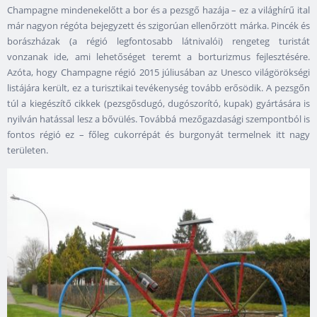
Champagne mindenekelőtt a bor és a pezsgő hazája – ez a világhírű ital
már nagyon régóta bejegyzett és szigorúan ellenőrzött márka. Pincék és
borászházak (a régió legfontosabb látnivalói) rengeteg turistát
vonzanak ide, ami lehetőséget teremt a borturizmus fejlesztésére.
Azóta, hogy Champagne régió 2015 júliusában az Unesco világörökségi
listájára került, ez a turisztikai tevékenység tovább erősödik. A pezsgőn
túl a kiegészítő cikkek (pezsgősdugó, dugószorító, kupak) gyártására is
nyilván hatással lesz a bővülés. Továbbá mezőgazdasági szempontból is
fontos régió ez – főleg cukorrépát és burgonyát termelnek itt nagy
területen.