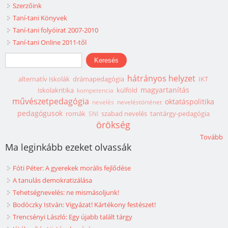
Szerzőink
Taní-tani Könyvek
Taní-tani folyóirat 2007-2010
Taní-tani Online 2011-től
Keresés űrlap
Keresés
hátrányos helyzet
alternatív iskolák
drámapedagógia
IKT
magyartanítás
iskolakritika
külföld
kompetencia
művészetpedagógia
oktatáspolitika
nevelés
neveléstörténet
pedagógusok
romák
szabad nevelés
tantárgy-pedagógia
SNI
örökség
Tovább
Ma leginkább ezeket olvassák
Fóti Péter: A gyerekek morális fejlődése
A tanulás demokratizálása
Tehetségnevelés: ne mismásoljunk!
Bodóczky István: Vigyázat! Kártékony festészet!
Trencsényi László: Egy újabb talált tárgy