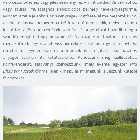
való készülődéshez vagy jeles eseményhez – mint például Vince-naphoz
vagy szüreti mulatsághoz kapcsolódó) bármely tevékenységforma.
Mindaz, amit a jelenkori tevékenységek rögzítésével ma megörökítünk,
az idő múlásával archívumba illő felvétellé nemesedik, melyet tovább
kell őrizni a jövő nemzedékek számára. Ez a gondolat húzódik meg a
szándék mögött, hogy dokumentációs központot hoztunk létre, és
megalkottunk egy szóbeli visszaemlékezéseket őrző gyűjteményt. Ez
utóbbit az egyetemisták és a tudósok is látogatják, akik hasznos
anyagot találnak itt kutatásaikhoz. Rendezünk még kiállításokat,
konferenciákat, kiadványt szerkesztünk (mely évente egyszer
Villa
Bissinger Füzetek
címmel jelenik meg), és mi magunk is végzünk kutatói
feladatokat.