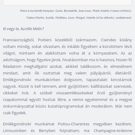
Merci à
ma famille française:
Gusto,
Bernadette, Jean-Louis, Marie-Andrée (+sœurs
et frères),
Fabien-Martin, Aurélie, Matthieu, Lison, Margot, Violette (et les défunts), cordialement.
Ki vagy te, Aurélie Melin?
Franciaországból, Poitiers közeléből származom. Csendes kislány
voltam mindig, sokat olvastam, és inkább figyeltem a körülöttem lévő
világot, mintsem én alakítottam volna át a környezetem. Az az
adottságom, hogy figyelve járok, hivatásomban ma is hasznos, hiszen fő
feladatom meghallgatni azokat, akikkel találkozom, és elmesélnem
mindazt, amit ők osztottak meg velem pályájukról, életükről.
Emlékgondnoki munkakörben dolgozom, tapasztalati kincstárnok
vagyok. Közzé is kell tennem, amit gyűjtöttem: kiállításokat szervezek,
cikkeket írok. A szóbeli visszaemlékezéseket őrző gyűjteményt
csapatommal együtt hoztuk létre, a reimsi egyetemmel és a megyei
önkormányzattal közös kutatóprogramokat én moderálom. Már nem
csak figyelek.
Emlékgondnoki munkámat Poitou-Charentes megyében kezdtem,
Limousinben és Berryben folytattam; ma Champagne-Ardenne