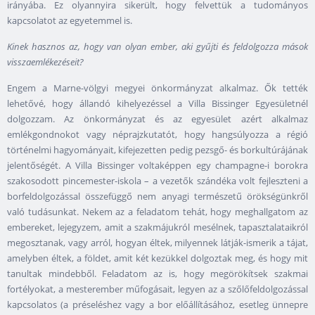
irányába. Ez olyannyira sikerült, hogy felvettük a tudományos
kapcsolatot az egyetemmel is.
Kinek hasznos az, hogy van olyan ember, aki gyűjti és feldolgozza mások
visszaemlékezéseit?
Engem a Marne-völgyi megyei önkormányzat alkalmaz. Ők tették
lehetővé, hogy állandó kihelyezéssel a Villa Bissinger Egyesületnél
dolgozzam. Az önkormányzat és az egyesület azért alkalmaz
emlékgondnokot vagy néprajzkutatót, hogy hangsúlyozza a régió
történelmi hagyományait, kifejezetten pedig pezsgő- és borkultúrájának
jelentőségét. A Villa Bissinger voltaképpen egy champagne-i borokra
szakosodott pincemester-iskola – a vezetők szándéka volt fejleszteni a
borfeldolgozással összefüggő nem anyagi természetű örökségünkről
való tudásunkat. Nekem az a feladatom tehát, hogy meghallgatom az
embereket, lejegyzem, amit a szakmájukról mesélnek, tapasztalataikról
megosztanak, vagy arról, hogyan éltek, milyennek látják-ismerik a tájat,
amelyben éltek, a földet, amit két kezükkel dolgoztak meg, és hogy mit
tanultak mindebből. Feladatom az is, hogy megörökítsek szakmai
fortélyokat, a mesterember műfogásait, legyen az a szőlőfeldolgozással
kapcsolatos (a préseléshez vagy a bor előállításához, esetleg ünnepre