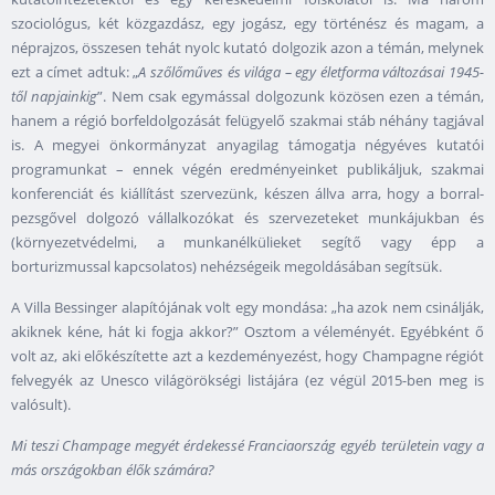
szociológus, két közgazdász, egy jogász, egy történész és magam, a
néprajzos, összesen tehát nyolc kutató dolgozik azon a témán, melynek
ezt a címet adtuk: „
A szőlőműves és világa – egy életforma változásai 1945-
től napjainkig
”. Nem csak egymással dolgozunk közösen ezen a témán,
hanem a régió borfeldolgozását felügyelő szakmai stáb néhány tagjával
is. A megyei önkormányzat anyagilag támogatja négyéves kutatói
programunkat – ennek végén eredményeinket publikáljuk, szakmai
konferenciát és kiállítást szervezünk, készen állva arra, hogy a borral-
pezsgővel dolgozó vállalkozókat és szervezeteket munkájukban és
(környezetvédelmi, a munkanélkülieket segítő vagy épp a
borturizmussal kapcsolatos) nehézségeik megoldásában segítsük.
A Villa Bessinger alapítójának volt egy mondása: „ha azok nem csinálják,
akiknek kéne, hát ki fogja akkor?” Osztom a véleményét. Egyébként ő
volt az, aki előkészítette azt a kezdeményezést, hogy Champagne régiót
felvegyék az Unesco világörökségi listájára (ez végül 2015-ben meg is
valósult).
Mi teszi Champage megyét érdekessé Franciaország egyéb területein vagy a
más országokban élők számára?