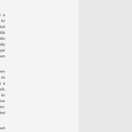
y a
 Az
kat
zdők
tés
tály
gyar
ben
ven
 és
g a
ét,
 és
éve
en,
ket
kell