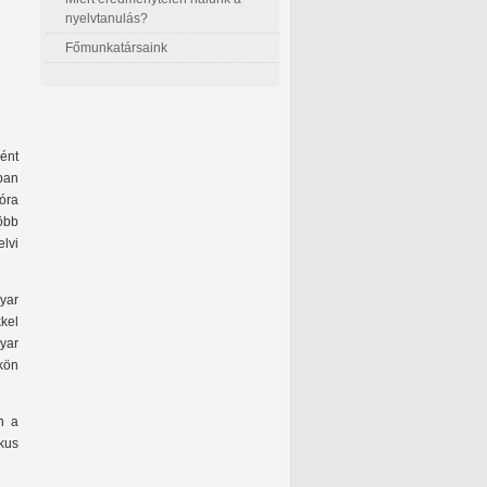
nyelvtanulás?
Főmunkatársaink
ént
ban
óra
öbb
elvi
yar
kel
yar
ükön
n a
kus