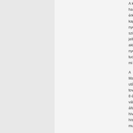
A 
ha
ér
ka
ny
sz
je
ak
ny
tu
mi
A 
Ma
ut
to
8 
vá
ál
hi
hi
mu