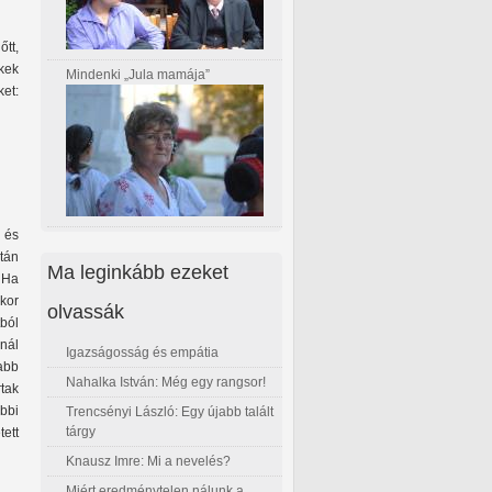
őtt,
kek
Mindenki „Jula mamája”
et:
 és
tán
Ma leginkább ezeket
 Ha
kor
olvassák
ból
knál
Igazságosság és empátia
abb
Nahalka István: Még egy rangsor!
rtak
bbi
Trencsényi László: Egy újabb talált
tárgy
ett
Knausz Imre: Mi a nevelés?
Miért eredménytelen nálunk a