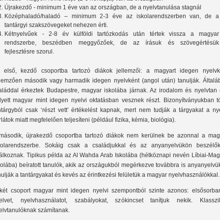
Újrakezdő - minimum 1 éve van az országban, de a nyelvtanulása stagnál
Középhaladó/haladó – minimum 2-3 éve az iskolarendszerben van, de a
tantárgyi szakszövegeket nehezen érti.
Kétnyelvűek - 2-8 év külföldi tartózkodás után tértek vissza a magyar
rendszerbe, beszédben meggyőzőek, de az írásuk és szövegértésük
fejlesztésre szorul.
 első, kezdő csoportba tartozó diákok jellemzői: a magyart idegen nyelvk
llemzően második vagy harmadik idegen nyelvként (angol után) tanulják. Általá
aláddal érkeztek Budapestre, magyar iskolába járnak. Az irodalom és nyelvtan 
lyett magyar mint idegen nyelvi oktatásban vesznek részt. Bizonyítványukban t
ntárgyból csak ‘részt vett’ értékelést kapnak, mert nem tudják a tárgyakat a ny
rlátok miatt megfelelően teljesíteni (például fizika, kémia, biológia).
második, újrakezdő csoportba tartozó diákok nem kerülnek be azonnal a mag
kolarendszerbe. Sokáig csak a családjukkal és az anyanyelvükön beszélők
lálkoznak. Tipikus példa az Al Wahda Arab Iskolába (hétköznapi nevén Líbiai-Mag
kolába) beíratott tanulók, akik az országukból megérkezve továbbra is anyanyelv
nulják a tantárgyakat és kevés az érintkezési felületük a magyar nyelvhasználókkal.
két csoport magyar mint idegen nyelvi szempontból szinte azonos: elsősorba
elvet, nyelvhasználatot, szabályokat, szókincset tanítjuk nekik. Klasszi
elvtanulóknak számítanak.