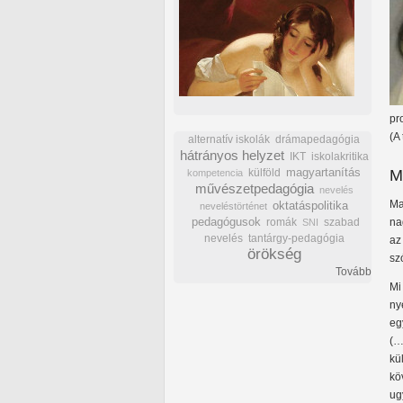
pr
(A
alternatív iskolák
drámapedagógia
hátrányos helyzet
IKT
iskolakritika
külföld
magyartanítás
M
kompetencia
művészetpedagógia
nevelés
Ma
oktatáspolitika
neveléstörténet
pedagógusok
romák
szabad
na
SNI
nevelés
tantárgy-pedagógia
az
örökség
sz
Tovább
Mi
ny
eg
(…
kü
kö
ug