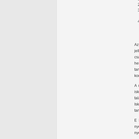
Az
je
cs
he
ta
ko
A 
is
ta
Is
ta
E 
ny
ny