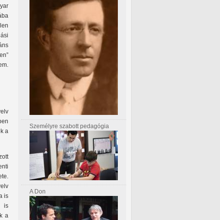
yar
lába
elen
ási
áns
en”
em.
elv
ben
Személyre szabott pedagógia
k a
ott
enti
ete.
elv
A Don
a is
 is
k a