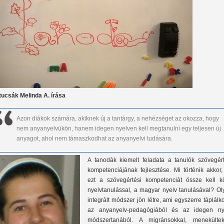
tucsák Melinda A. írása
Azon diákok számára, akiknek új a tantárgy, a nehézséget az okozza, hogy
nem anyanyelvükön, hanem idegen nyelven kell megtanulni egy teljesen új
anyagot, ahol nem támaszkodhat az anyanyelvi tudására.
A tanodák kiemelt feladata a tanulók szövegért
kompetenciájának fejlesztése. Mi történik akkor,
ezt a szövegértési kompetenciát össze kell kö
nyelvtanulással, a magyar nyelv tanulásával? Ol
integrált módszer jön létre, ami egyszerre táplálk
az anyanyelv-pedagógiából és az idegen ny
módszertanából. A migránsokkal, menekültek