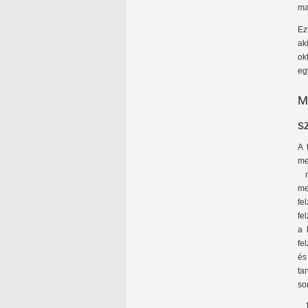
ma
Ez
ak
ok
eg
M
s
A 
me
mi
me
fe
fe
a 
fe
és
ta
so