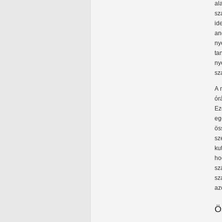
al
sz
id
an
ny
ta
ny
sz
A 
ór
Ez
eg
ös
sz
ku
ho
sz
sz
az
Ö