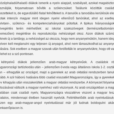
középhaladó/haladó diákok ismerik a nyelv alapjait, szabályait, azokat magabizt
sználják, folyamatosan bővítik a szókincsüket. Találunk közöttük család
kezetteket is, de egyedülálló fiatal felnőtteket is. A tanulók a tanodába kerülésük el
ptak intenzív magyar mint idegen nyelvi ellenőrző tanórákat, ahol az esetle
elvtani-, szókincs- és kompetenciahiányokat pótoltuk. A tipikus hiányosságo
övegértés terén mérhetőek: az iskolai szakszövegek (természettudomán
llemezően) megértése és reprodukciója nehézséget okoz. Azon diákok számá
iknek új a tantárgy, a nehézséget az okozza, hogy nem anyanyelvükön, hanem ide
elven kell megtanulni egy teljesen új anyagot, ahol nem támaszkodhat az anyanye
dására. Sok esetben a magyar szavak után fordították le anyanyelvükre, hogy ott v
 lehet ez a szó pontosan.
kétnyelvű diákok jellemzően arab-magyar kétnyelvűek. A családok rö
gyarországi tartózkodás után – jellemzően óvoda vagy általános iskola 1-2. oszt
án – elhagyták az országot, majd a gyerekek az arab oktatási rendszerben tanul
vább. A szír háború hatására több család visszatért Magyarországra, így a gyereke
év kihagyás után visszakerültek a magyar oktatási rendszerbe. A környezet folyam
ltozásával változik a magyar nyelvhez való viszonyuk. Az arab országokban a mag
talában csak családi nyelv, Magyarországra visszatérve viszont a magyar les
vatalos, mindennapi életben használt nyelvük. Felértékelődik arab nyelvtudásuk 
szen egy arab-magyar-angol nyelvtudással már jól tudnak boldogulni aká
nkaerőpiacon is.