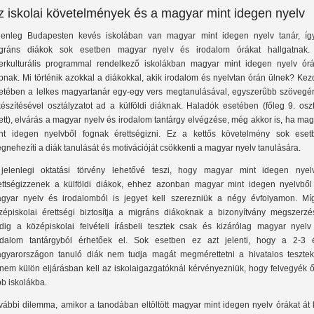
z iskolai követelmények és a magyar mint idegen nyelv
lenleg Budapesten kevés iskolában van magyar mint idegen nyelv tanár, íg
gráns diákok sok esetben magyar nyelv és irodalom órákat hallgatnak.
terkulturális programmal rendelkező iskolákban magyar mint idegen nyelv órá
pnak. Mi történik azokkal a diákokkal, akik irodalom és nyelvtan órán ülnek? Ke
etében a lelkes magyartanár egy-egy vers megtanulásával, egyszerűbb szövegér
készítésével osztályzatot ad a külföldi diáknak. Haladók esetében (főleg 9. osz
lett), elvárás a magyar nyelv és irodalom tantárgy elvégzése, még akkor is, ha ma
nt idegen nyelvből fognak érettségizni. Ez a kettős követelmény sok eset
gnehezíti a diák tanulását és motivációját csökkenti a magyar nyelv tanulására.
jelenlegi oktatási törvény lehetővé teszi, hogy magyar mint idegen nyel
ettségizzenek a külföldi diákok, ehhez azonban magyar mint idegen nyelvből
gyar nyelv és irodalomból is jegyet kell szerezniük a négy évfolyamon. Mí
zépiskolai érettségi biztosítja a migráns diákoknak a bizonyítvány megszerzés
dig a középiskolai felvételi írásbeli tesztek csak és kizárólag magyar nyelv
odalom tantárgyból érhetőek el. Sok esetben ez azt jelenti, hogy a 2-3 
gyarországon tanuló diák nem tudja magát megmérettetni a hivatalos tesztek
nem külön eljárásban kell az iskolaigazgatóknál kérvényezniük, hogy felvegyék ő
bb iskolákba.
vábbi dilemma, amikor a tanodában eltöltött magyar mint idegen nyelv órákat át 