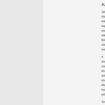
A
Je
mi
in
ka
es
el
fe
mi
me
A 
ér
ma
kö
ad
ir
Ma
ha
jo
To