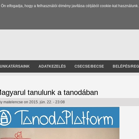
 elfogadja, hogy a felhasználói élmény javítása céljából cookie-kat használunk.
UNKATÁRSAINK
ADATKEZELÉS
CSECSE/BECSE
BELÉPÉS/REG
agyarul tanulunk a tanodában
By
matelencse
on 2015. jún. 22. - 23:08