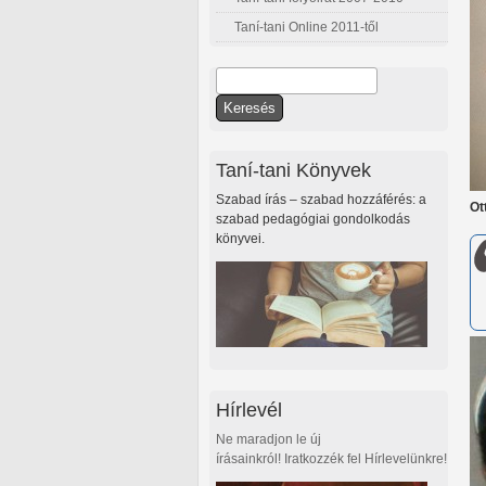
Taní-tani Online 2011-től
Keresés
Keresés űrlap
Taní-tani Könyvek
Szabad írás – szabad hozzáférés: a
Ot
szabad pedagógiai gondolkodás
könyvei.
Hírlevél
Ne maradjon le új
írásainkról! Iratkozzék fel Hírlevelünkre!