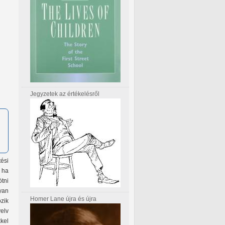
Jegyzetek az értékelésről
ési
 ha
tni
yan
Homer Lane újra és újra
ozik
elv
kel