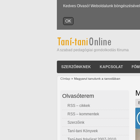
Kedves Olvasó! Weboldalunk böngészésével Ön
A szabad pedagógiai gondolkodás fóruma
SZERZŐINKNEK
KAPCSOLAT
FŐM
Címlap
» Magyarul tanulunk a tanodában
Jelenlegi hely
M
Olvasóterem
RSS – cikkek
RSS – kommentek
Szerzőink
Taní-tani Könyvek
Taní-tani folyóirat 2007-2010