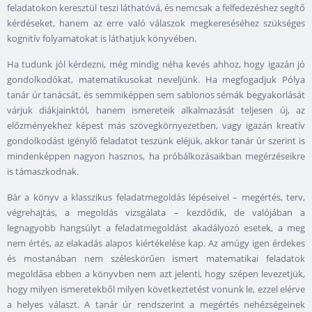
feladatokon keresztül teszi láthatóvá, és nemcsak a felfedezéshez segítő
kérdéseket, hanem az erre való válaszok megkereséséhez szükséges
kognitív folyamatokat is láthatjuk könyvében.
Ha tudunk jól kérdezni, még mindig néha kevés ahhoz, hogy igazán jó
gondolkodókat, matematikusokat neveljünk. Ha megfogadjuk Pólya
tanár úr tanácsát, és semmiképpen sem sablonos sémák begyakorlását
várjuk diákjainktól, hanem ismereteik alkalmazását teljesen új, az
előzményekhez képest más szövegkörnyezetben, vagy igazán kreatív
gondolkodást igénylő feladatot teszünk eléjük, akkor tanár úr szerint is
mindenképpen nagyon hasznos, ha próbálkozásaikban megérzéseikre
is támaszkodnak.
Bár a könyv a klasszikus feladatmegoldás lépéseivel – megértés, terv,
végrehajtás, a megoldás vizsgálata – kezdődik, de valójában a
legnagyobb hangsúlyt a feladatmegoldást akadályozó esetek, a meg
nem értés, az elakadás alapos kiértékelése kap. Az amúgy igen érdekes
és mostanában nem széleskörűen ismert matematikai feladatok
megoldása ebben a könyvben nem azt jelenti, hogy szépen levezetjük,
hogy milyen ismeretekből milyen következtetést vonunk le, ezzel elérve
a helyes választ. A tanár úr rendszerint a megértés nehézségeinek