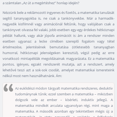
a számtalan „Az út a megértéshez” honlap idején?
Nézzünk bele a reklámozott ingyenes és fizetős, a matematika tanulását
segítő tananyagokba is, ne csak a tankönyvekbe. Már a harmadik-
negyedik kisfilmnél vagy animációnál feltűnik, hogy valójában csak a
tankönyvet olvassa fel valaki, jobb esetben egy-egy érdekes hétköznapi
példát hallunk, vagy akár jópofa animációt is: ám a rendszer minden
esetben ugyanaz: a lecke címében szereplő fogalom vagy tétel
értelmezése, jelentésének bemutatása (ötletesebb tananyagban
humorral, hétköznapi jelenségeken keresztül), végül pedig az erre
vonatkozó mintapéldák megoldásainak magyarázata. Ez a matematika
pontos, igényes, egzakt rendszerét mutatja, azt a rendszert, amely
lehetővé teszi azt a sok-sok csodát, amelyet matematikai ismereteink
nélkül most nem használhatnánk. Ám:
Az euklidészi módon tárgyalt matematika rendszeres, deduktív
tudománynak tűnik; ezzel szemben a matematika – miközben
dolgozik vele az ember – kísérleti, induktív jellegű. A
matematika mindkét arculata ugyanolyan régi, mint maga a
matematika. A második azonban
egy
tekintetben mégis új: a
matematikát
„in statu nascendi”
, a születés, a felfedezés