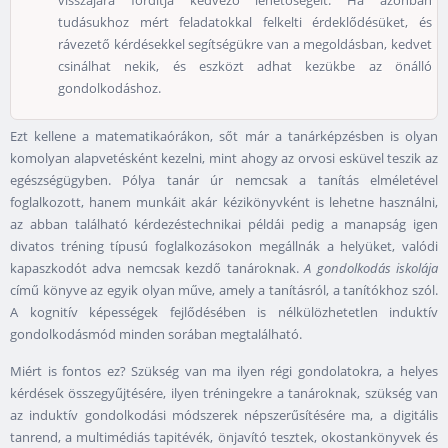
tudásukhoz mért feladatokkal felkelti érdeklődésüket, és
rávezető kérdésekkel segítségükre van a megoldásban, kedvet
csinálhat nekik, és eszközt adhat kezükbe az önálló
gondolkodáshoz.
Ezt kellene a matematikaórákon, sőt már a tanárképzésben is olyan
komolyan alapvetésként kezelni, mint ahogy az orvosi esküvel teszik az
egészségügyben. Pólya tanár úr nemcsak a tanítás elméletével
foglalkozott, hanem munkáit akár kézikönyvként is lehetne használni,
az abban található kérdezéstechnikai példái pedig a manapság igen
divatos tréning típusú foglalkozásokon megállnák a helyüket, valódi
kapaszkodót adva nemcsak kezdő tanároknak.
A gondolkodás iskolája
című könyve az egyik olyan műve, amely a tanításról, a tanítókhoz szól.
A kognitív képességek fejlődésében is nélkülözhetetlen induktív
gondolkodásmód minden sorában megtalálható.
Miért is fontos ez? Szükség van ma ilyen régi gondolatokra, a helyes
kérdések összegyűjtésére, ilyen tréningekre a tanároknak, szükség van
az induktív gondolkodási módszerek népszerűsítésére ma, a digitális
tanrend, a multimédiás tapitévék, önjavító tesztek, okostankönyvek és