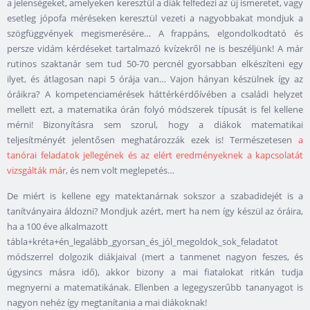
a jelenségeket, amelyeken keresztül a diák felfedezi az új ismeretet, vagy
esetleg jópofa méréseken keresztül vezeti a nagyobbakat mondjuk a
szögfüggvények megismerésére… A frappáns, elgondolkodtató és
persze vidám kérdéseket tartalmazó kvízekről ne is beszéljünk! A már
rutinos szaktanár sem tud 50-70 percnél gyorsabban elkészíteni egy
ilyet, és átlagosan napi 5 órája van… Vajon hányan készülnek így az
óráikra? A kompetenciamérések háttérkérdőívében a családi helyzet
mellett ezt, a matematika órán folyó módszerek típusát is fel kellene
mérni! Bizonyításra sem szorul, hogy a diákok matematikai
teljesítményét jelentősen meghatározzák ezek is! Természetesen
a
tanórai feladatok jellegének és az elért eredményeknek a kapcsolatát
vizsgálták már
, és nem volt meglepetés…
De miért is kellene egy matektanárnak sokszor a szabadidejét is a
tanítványaira áldozni? Mondjuk azért, mert ha nem így készül az óráira,
ha a 100 éve alkalmazott
tábla+kréta+én_legalább_gyorsan_és_jól_megoldok_sok_feladatot
módszerrel dolgozik diákjaival (mert a tanmenet nagyon feszes, és
úgysincs másra idő), akkor bizony a mai fiatalokat ritkán tudja
megnyerni a matematikának. Ellenben a legegyszerűbb tananyagot is
nagyon nehéz így megtanítania a mai diákoknak!