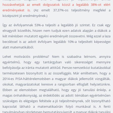
hozzávehetjük az emelt dolgozatok közül a legalább 38%-ot elért
eredményeket is
. (Az emelt 37,37%-os teljesítmény megfelel a
középszint jó eredményének.)
Így az évfolyamnak 53%-a teljesíti a legalább jó szintet. Ez csak egy
elnagyolt közelítés, hiszen nem tudjuk ezen adatok alapján a diákok a
két mérésben mutatott egyéni eredményét összevetni. Még ezzel a laza
becsléssel is az adott évfolyam legalább 10%-a teljesített képességei
alatt matematikából.
Lehet motivációs probléma? Nem is szabadna leírnom, annyira
egyértelmű, hogy egy tantárgyban való sikerességet mennyire
befolyásolja az iránta mutatott attitűd. Persze nemzetközi kutatásokkal
természetesen bizonyított is az összefüggés. Már említettem, hogy a
2014-es PISA-háttérelemzésben a magyar diákok jellemzőit vizsgálták,
okokat, magyarázatokat keresve a rangsorban elfoglalt helyzetünkre.
Ebben az elemzésben megtalálható, hogy egy jó tanulási énkép, a
magas önhatékonyság, az érdeklődés az adott témában egyértelműen
szükséges és elégséges feltétele a jó teljesítménynek, sőt bizonyítható
kapcsolat látható a matematikaórán folyó munkával is. A fenti
tanulmányban részletesen bemutatásra került a magyar diákok tanulási