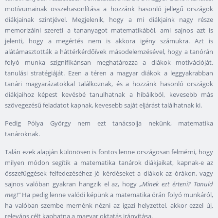
motívumainak összehasonlítása a hozzánk hasonló jellegű országok
diákjainak szintjével. Megjelenik, hogy a mi diákjaink nagy része
memorizálni szereti a tananyagot matematikából, ami sajnos azt is
jelenti, hogy a megértés nem is akkora igény számukra. Azt is
alátámasztották a háttérkérdőívek másodelemzésével, hogy a tanórán
folyó munka szignifikánsan meghatározza a diákok motivációját,
tanulási stratégiáját. Ezen a téren a magyar diákok a leggyakrabban
tanári magyarázatokkal találkoznak, és a hozzánk hasonló országok
diákjaihoz képest kevésbé tanulhatnak a hibáikból, kevesebb más
szövegezésű feladatot kapnak, kevesebb saját eljárást találhatnak ki.
Pedig Pólya György nem ezt tanácsolja nekünk, matematika
tanároknak.
Talán ezek alapján különösen is fontos lenne országosan felmérni, hogy
milyen módon segítik a matematika tanárok diákjaikat, kapnak-e az
összefüggések felfedezéséhez jó kérdéseket a diákok az órákon, vagy
sajnos valóban gyakran hangzik el az, hogy
„Minek ezt érteni? Tanuld
meg!”
Ha pedig lenne valódi képünk a matematika órán folyó munkáról,
ha valóban szembe mernénk nézni az igazi helyzettel, akkor ezzel új,
releváns célt kaphatna a magyar oktatás irányítása.