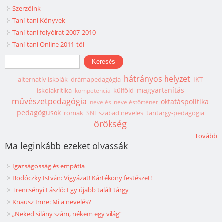
Szerzőink
Taní-tani Könyvek
Taní-tani folyóirat 2007-2010
Taní-tani Online 2011-től
Keresés űrlap
Keresés
hátrányos helyzet
alternatív iskolák
drámapedagógia
IKT
magyartanítás
iskolakritika
külföld
kompetencia
művészetpedagógia
oktatáspolitika
nevelés
neveléstörténet
pedagógusok
romák
szabad nevelés
tantárgy-pedagógia
SNI
örökség
Tovább
Ma leginkább ezeket olvassák
Igazságosság és empátia
Bodóczky István: Vigyázat! Kártékony festészet!
Trencsényi László: Egy újabb talált tárgy
Knausz Imre: Mi a nevelés?
„Neked silány szám, nékem egy világ”