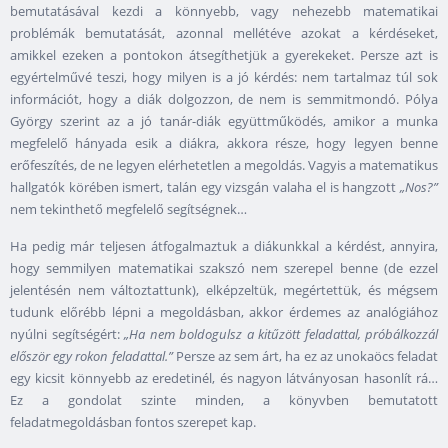
bemutatásával kezdi a könnyebb, vagy nehezebb matematikai
problémák bemutatását, azonnal mellétéve azokat a kérdéseket,
amikkel ezeken a pontokon átsegíthetjük a gyerekeket. Persze azt is
egyértelművé teszi, hogy milyen is a jó kérdés: nem tartalmaz túl sok
információt, hogy a diák dolgozzon, de nem is semmitmondó. Pólya
György szerint az a jó tanár-diák együttműködés, amikor a munka
megfelelő hányada esik a diákra, akkora része, hogy legyen benne
erőfeszítés, de ne legyen elérhetetlen a megoldás. Vagyis a matematikus
hallgatók körében ismert, talán egy vizsgán valaha el is hangzott
„Nos?”
nem tekinthető megfelelő segítségnek…
Ha pedig már teljesen átfogalmaztuk a diákunkkal a kérdést, annyira,
hogy semmilyen matematikai szakszó nem szerepel benne (de ezzel
jelentésén nem változtattunk), elképzeltük, megértettük, és mégsem
tudunk előrébb lépni a megoldásban, akkor érdemes az analógiához
nyúlni segítségért:
„Ha nem boldogulsz a kitűzött feladattal, próbálkozzál
először egy rokon feladattal.”
Persze az sem árt, ha ez az unokaöcs feladat
egy kicsit könnyebb az eredetinél, és nagyon látványosan hasonlít rá…
Ez a gondolat szinte minden, a könyvben bemutatott
feladatmegoldásban fontos szerepet kap.