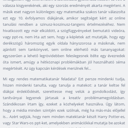
válasza kisgyerekének, aki egy szorzás eredményét akarta megérteni. A
másik eset nagyon különleges: egy matematika szakos tanár válaszolta
ezt egy 10. évfolyamos diákjának, amikor segítséget kért az online
tanulási rendben a szinusz-koszinusz-tangens értelmezéséhez. Nem
hivatkozott egy már elküldött, a szögfüggvényeket bemutató videóra,
vagy ppt-re, nem írta azt sem, hogy a képletek azt mutatják, hogy egy
derékszögű háromszög egyik oldala hányszorosa a másiknak, nem
ajánlott sem tankönyvet, sem online elérhető más tananyagokat:
egyszerűen a lehető legrövidebben feleslegesnek ítélte egy évezredek
óta ismert, amúgy a hétköznapi problémákban jól használható séma
megértését. Az ügy kapcsán kérdések merülnek fel…
Mi egy rendes matematikatanár feladata? Ezt persze mindenki tudja,
hiszen mindenki tanulta, vagy tanulja a matekot: a tanár keltse fel
diákjai érdeklődését, szerettesse meg velük a gondolkodást, így
tanítványai legyenek jártasak a kreatív problémamegoldásban.
Szándékosan írtam így, ezeket a közhelyeket használva. Úgy látom,
hogy a média minden szintjén ezek szólnak, még ha más-más előjellel
is… Azért sejtjük, hogy nem minden matektanár készít Harry Potter-es,
vagy Star Wars-os ppt-ket, amelyekben animációkkal mutatja be azokat