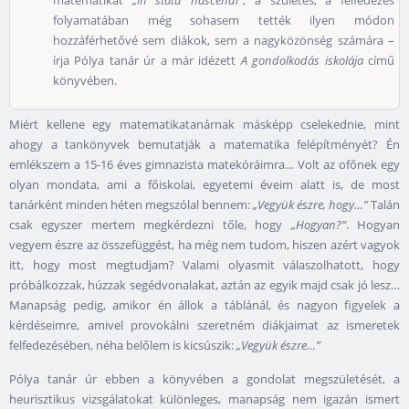
folyamatában még sohasem tették ilyen módon
hozzáférhetővé sem diákok, sem a nagyközönség számára –
írja Pólya tanár úr a már idézett
A gondolkodás iskolája
című
könyvében.
Miért kellene egy matematikatanárnak másképp cselekednie, mint
ahogy a tankönyvek bemutatják a matematika felépítményét? Én
emlékszem a 15-16 éves gimnazista matekóráimra… Volt az ofőnek egy
olyan mondata, ami a főiskolai, egyetemi éveim alatt is, de most
tanárként minden héten megszólal bennem:
„Vegyük észre, hogy…”
Talán
csak egyszer mertem megkérdezni tőle, hogy
„Hogyan?”
. Hogyan
vegyem észre az összefüggést, ha még nem tudom, hiszen azért vagyok
itt, hogy most megtudjam? Valami olyasmit válaszolhatott, hogy
próbálkozzak, húzzak segédvonalakat, aztán az egyik majd csak jó lesz…
Manapság pedig, amikor én állok a táblánál, és nagyon figyelek a
kérdéseimre, amivel provokálni szeretném diákjaimat az ismeretek
felfedezésében, néha belőlem is kicsúszik:
„Vegyük észre…”
Pólya tanár úr ebben a könyvében a gondolat megszületését, a
heurisztikus vizsgálatokat különleges, manapság nem igazán ismert