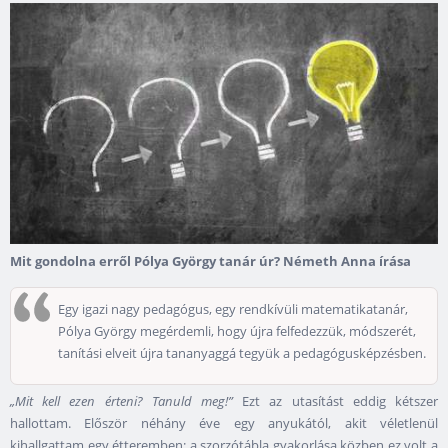
Mit gondolna erről Pólya György tanár úr? Németh Anna írása
Egy igazi nagy pedagógus, egy rendkívüli matematikatanár,
Pólya György megérdemli, hogy újra felfedezzük, módszerét,
tanítási elveit újra tananyaggá tegyük a pedagógusképzésben.
„Mit kell ezen érteni? Tanuld meg!”
Ezt az utasítást eddig kétszer
hallottam. Először néhány éve egy anyukától, akit véletlenül
kihallgattam egy étteremben: a szorzótábla gyakorlása közben ez volt a