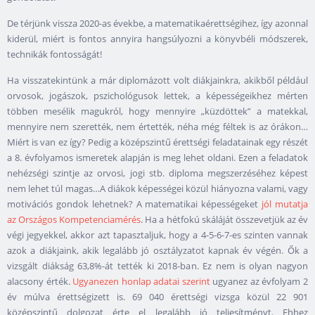
De térjünk vissza 2020-as évekbe, a matematikaérettségihez, így azonnal
kiderül, miért is fontos annyira hangsúlyozni a könyvbéli módszerek,
technikák fontosságát!
Ha visszatekintünk a már diplomázott volt diákjainkra, akikből például
orvosok, jogászok, pszichológusok lettek, a képességeikhez mérten
többen mesélik magukról, hogy mennyire „küzdöttek” a matekkal,
mennyire nem szerették, nem értették, néha még féltek is az órákon…
Miért is van ez így? Pedig a középszintű érettségi feladatainak egy részét
a 8. évfolyamos ismeretek alapján is meg lehet oldani. Ezen a feladatok
nehézségi szintje az orvosi, jogi stb. diploma megszerzéséhez képest
nem lehet túl magas…A diákok képességei közül hiányozna valami, vagy
motivációs gondok lehetnek? A matematikai képességeket
jól mutatja
az Országos Kompetenciamérés
. Ha a hétfokú skáláját összevetjük az év
végi jegyekkel, akkor azt tapasztaljuk, hogy a 4-5-6-7-es szinten vannak
azok a diákjaink, akik legalább jó osztályzatot kapnak év végén. Ők a
vizsgált diákság 63,8%-át tették ki 2018-ban. Ez nem is olyan nagyon
alacsony érték.
Ugyanezen honlap adatai szerint
ugyanez az évfolyam 2
év múlva érettségizett is. 69 040 érettségi vizsga közül 22 901
középszintű dolgozat érte el legalább jó teljesítményt. Ehhez