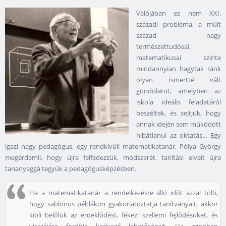
Valójában ez nem XXI.
századi probléma, a múlt
század nagy
természettudósai,
matematikusai szinte
mindannyian hagytak ránk
olyan ismertté vált
gondolatot, amelyben az
iskola ideális feladatáról
beszéltek, és sejtjük, hogy
annak idején sem működött
hibátlanul az oktatás... Egy
igazi nagy pedagógus, egy rendkívüli matematikatanár, Pólya György
megérdemli, hogy újra felfedezzük, módszerét, tanítási elveit újra
tananyaggá tegyük a pedagógusképzésben.
Ha a matematikatanár a rendelkezésre álló időt azzal tölti,
hogy sablonos példákon gyakorlatoztatja tanítványait, akkor
kiöli belőlük az érdeklődést, fékezi szellemi fejlődésüket, és
visszájára fordítja kedvező lehetőségeit. Ha azonban