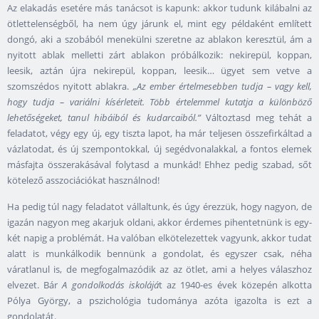
Az elakadás esetére más tanácsot is kapunk: akkor tudunk kilábalni az
ötlettelenségből, ha nem úgy járunk el, mint egy példaként említett
dongó, aki a szobából menekülni szeretne az ablakon keresztül, ám a
nyitott ablak melletti zárt ablakon próbálkozik: nekirepül, koppan,
leesik, aztán újra nekirepül, koppan, leesik… ügyet sem vetve a
szomszédos nyitott ablakra.
„Az ember értelmesebben tudja – vagy kell,
hogy tudja – variálni kísérleteit. Több értelemmel kutatja a különböző
lehetőségeket, tanul hibáiból és kudarcaiból.”
Változtasd meg tehát a
feladatot, végy egy új, egy tiszta lapot, ha már teljesen összefirkáltad a
vázlatodat, és új szempontokkal, új segédvonalakkal, a fontos elemek
másfajta összerakásával folytasd a munkád! Ehhez pedig szabad, sőt
kötelező asszociációkat használnod!
Ha pedig túl nagy feladatot vállaltunk, és úgy érezzük, hogy nagyon, de
igazán nagyon meg akarjuk oldani, akkor érdemes pihentetnünk is egy-
két napig a problémát. Ha valóban elkötelezettek vagyunk, akkor tudat
alatt is munkálkodik bennünk a gondolat, és egyszer csak, néha
váratlanul is, de megfogalmazódik az az ötlet, ami a helyes válaszhoz
elvezet. Bár
A gondolkodás iskolájá
t az 1940-es évek közepén alkotta
Pólya György, a pszichológia tudománya azóta igazolta is ezt a
gondolatát.