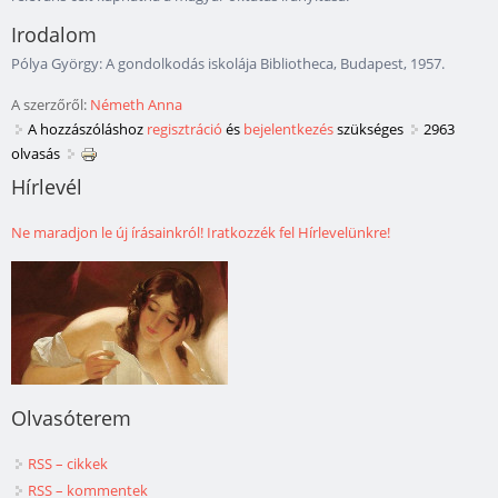
Irodalom
Pólya György: A gondolkodás iskolája Bibliotheca, Budapest, 1957.
A szerzőről:
Németh Anna
A hozzászóláshoz
regisztráció
és
bejelentkezés
szükséges
2963
olvasás
Hírlevél
Ne maradjon le új írásainkról! Iratkozzék fel Hírlevelünkre!
Olvasóterem
RSS – cikkek
RSS – kommentek