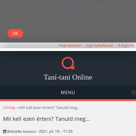
Kedves Olvasó! Weboldalunk böngészésével Ön elfogadja, hogy a
felhasználói élmény javítása céljából cookie-kat használunk.
Köszönjük!
Impresszum
Jogi nyilatkozat
A logóról
Taní-tani Online
MENU
Jelenlegi hely
Címlap
» Mit kell ezen érteni? Tanuld meg…
Mit kell ezen érteni? Tanuld meg…
Beküldte
knauszi
- 2021. júl. 19. - 11:50