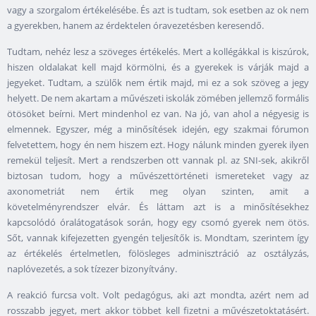
vagy a szorgalom értékelésébe. És azt is tudtam, sok esetben az ok nem
a gyerekben, hanem az érdektelen óravezetésben keresendő.
Tudtam, nehéz lesz a szöveges értékelés. Mert a kollégákkal is kiszúrok,
hiszen oldalakat kell majd körmölni, és a gyerekek is várják majd a
jegyeket. Tudtam, a szülők nem értik majd, mi ez a sok szöveg a jegy
helyett. De nem akartam a művészeti iskolák zömében jellemző formális
ötösöket beírni. Mert mindenhol ez van. Na jó, van ahol a négyesig is
elmennek. Egyszer, még a minősítések idején, egy szakmai fórumon
felvetettem, hogy én nem hiszem ezt. Hogy nálunk minden gyerek ilyen
remekül teljesít. Mert a rendszerben ott vannak pl. az SNI-sek, akikről
biztosan tudom, hogy a művészettörténeti ismereteket vagy az
axonometriát nem értik meg olyan szinten, amit a
követelményrendszer elvár. És láttam azt is a minősítésekhez
kapcsolódó óralátogatások során, hogy egy csomó gyerek nem ötös.
Sőt, vannak kifejezetten gyengén teljesítők is. Mondtam, szerintem így
az értékelés értelmetlen, fölösleges adminisztráció az osztályzás,
naplóvezetés, a sok tízezer bizonyítvány.
A reakció furcsa volt. Volt pedagógus, aki azt mondta, azért nem ad
rosszabb jegyet, mert akkor többet kell fizetni a művészetoktatásért.