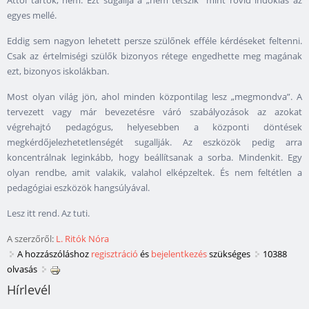
Attól tartok, nem. Ezt sugallja a „nem tetszik” mint rövid indoklás az
egyes mellé.
Eddig sem nagyon lehetett persze szülőnek efféle kérdéseket feltenni.
Csak az értelmiségi szülők bizonyos rétege engedhette meg magának
ezt, bizonyos iskolákban.
Most olyan világ jön, ahol minden központilag lesz „megmondva”. A
tervezett vagy már bevezetésre váró szabályozások az azokat
végrehajtó pedagógus, helyesebben a központi döntések
megkérdőjelezhetetlenségét sugallják. Az eszközök pedig arra
koncentrálnak leginkább, hogy beállítsanak a sorba. Mindenkit. Egy
olyan rendbe, amit valakik, valahol elképzeltek. És nem feltétlen a
pedagógiai eszközök hangsúlyával.
Lesz itt rend. Az tuti.
A szerzőről:
L. Ritók Nóra
A hozzászóláshoz
regisztráció
és
bejelentkezés
szükséges
10388
olvasás
Hírlevél