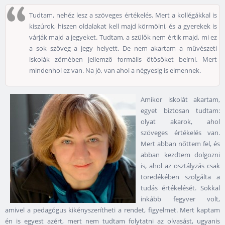
Tudtam, nehéz lesz a szöveges értékelés. Mert a kollégákkal is
kiszúrok, hiszen oldalakat kell majd körmölni, és a gyerekek is
várják majd a jegyeket. Tudtam, a szülők nem értik majd, mi ez
a sok szöveg a jegy helyett. De nem akartam a művészeti
iskolák zömében jellemző formális ötösöket beírni. Mert
mindenhol ez van. Na jó, van ahol a négyesig is elmennek.
Amikor iskolát akartam,
egyet biztosan tudtam:
olyat akarok, ahol
szöveges értékelés van.
Mert abban nőttem fel, és
abban kezdtem dolgozni
is, ahol az osztályzás csak
töredékében szolgálta a
tudás értékelését. Sokkal
inkább fegyver volt,
amivel a pedagógus kikényszerítheti a rendet, figyelmet. Mert kaptam
én is egyest azért, mert nem tudtam folytatni az olvasást, ugyanis