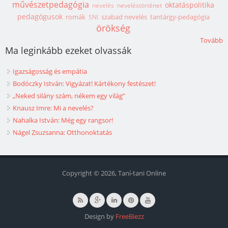
művészetpedagógia
oktatáspolitika
nevelés
neveléstörténet
pedagógusok
romák
szabad nevelés
tantárgy-pedagógia
SNI
örökség
Tovább
Ma leginkább ezeket olvassák
Igazságosság és empátia
Bodóczky István: Vigyázat! Kártékony festészet!
„Neked silány szám, nékem egy világ”
Knausz Imre: Mi a nevelés?
Nahalka István: Még egy rangsor!
Nágel Zsuzsanna: Otthonoktatás
Copyright © 2026, Taní-tani Online
Design by
FreeBiezz