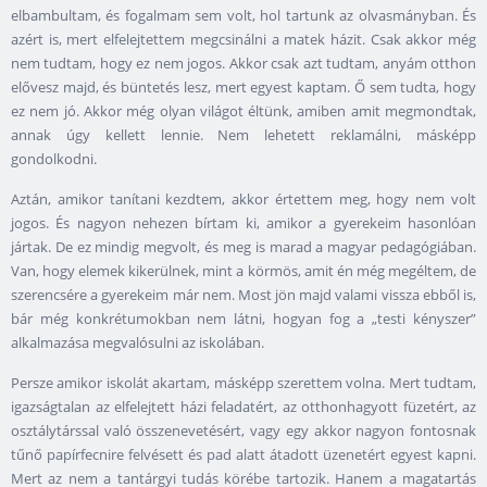
elbambultam, és fogalmam sem volt, hol tartunk az olvasmányban. És
azért is, mert elfelejtettem megcsinálni a matek házit. Csak akkor még
nem tudtam, hogy ez nem jogos. Akkor csak azt tudtam, anyám otthon
elővesz majd, és büntetés lesz, mert egyest kaptam. Ő sem tudta, hogy
ez nem jó. Akkor még olyan világot éltünk, amiben amit megmondtak,
annak úgy kellett lennie. Nem lehetett reklamálni, másképp
gondolkodni.
Aztán, amikor tanítani kezdtem, akkor értettem meg, hogy nem volt
jogos. És nagyon nehezen bírtam ki, amikor a gyerekeim hasonlóan
jártak. De ez mindig megvolt, és meg is marad a magyar pedagógiában.
Van, hogy elemek kikerülnek, mint a körmös, amit én még megéltem, de
szerencsére a gyerekeim már nem. Most jön majd valami vissza ebből is,
bár még konkrétumokban nem látni, hogyan fog a „testi kényszer”
alkalmazása megvalósulni az iskolában.
Persze amikor iskolát akartam, másképp szerettem volna. Mert tudtam,
igazságtalan az elfelejtett házi feladatért, az otthonhagyott füzetért, az
osztálytárssal való összenevetésért, vagy egy akkor nagyon fontosnak
tűnő papírfecnire felvésett és pad alatt átadott üzenetért egyest kapni.
Mert az nem a tantárgyi tudás körébe tartozik. Hanem a magatartás