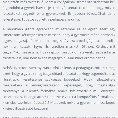
Meg aztán más miatt is jó. Mert a kollégáknak személyre szabottan kell
átgondolni a gyerek havi teljesítményét annak tükrében, hogy milyen
feladatokat végzett el a gyerekekkel. És jobban fókuszálhatnak a
fejlesztésre. Tudatosabb lett a pedagógiai munka.
A napokban jutott egyébként az eszembe ez az egész. Mert egy
ismerősöm kétségbeesetten mesélte, hogy a gyermeke már a harmadik
egyest kapja rajzból. Mert amit megcsinál, arra a pedagógus azt mondja,
neki nem tetszik. Egyes. És rajzoljon másikat. Otthon. Kérdezi, mit
tegyen? Az mégse járja, hogy rajzból megbukjon a gyerek, ráadásul már
frusztrálja is, már nem akarja megrajzolni. Már nincs öröme benne.
Nehéz ilyenkor. Mert nyilván tudni kellene, a pedagógus mit tett meg
azért, hogy a gyerek meg tudja oldani a feladatot. Hogy átgondolta-e az
illusztráció készítéséhez szükséges lépéseket? Hogy fejlesztette-e
megfelelően a lényegmegragadó képességet, hogy megtalálják
tanítványai a jellemző formákat, amivel kifejezhetik a mű lényegét?
Beszélt-e a színhangulatról? Elemezte-e velük a kompozíciós formákat, a
kiemelés ezerféle módozatát? Mert ezek nélkül a gyerek nem lesz képes
kifejező illusztrációt készíteni…