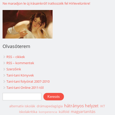
Ne maradjon le új írásainkról! Iratkozzék fel Hírlevelünkre!
Olvasóterem
RSS – cikkek
RSS – kommentek
Szerzőink
Taní-tani Könyvek
Taní-tani folyóirat 2007-2010
Taní-tani Online 2011-től
Keresés űrlap
Keresés
hátrányos helyzet
alternatív iskolák
drámapedagógia
IKT
magyartanítás
iskolakritika
külföld
kompetencia