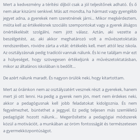
Mert a kedvezmény a térítési díjból csak a jól teljesítőnek adható. És ő
nem akar kiszúrni senkivel. Más azt mondta, ha hármast vagy gyengébb
jegyet adna, a gyerekek nem szeretnének járni… Mikor megkérdeztem,
mióta kell az értékelésnek szociális szempontokat vagy a gyerek álságos
önértékelését szolgálni, nem jött válasz. Aztán, aki vezette a
beszélgetést, az, aki akkor meghatározó volt a művészetoktatás
rendszerében, rövidre zárta a vitát: értékelés kell, mert attól lesz iskola.
Az osztályzásnak pedig tradíciói vannak nálunk. És ki ne találjam már ezt
a hülyeséget, hogy szövegesen értékeljünk a művészetoktatásban,
mikor az általános iskolában is bedőlt…
De azért nálunk maradt. És nagyon örülök neki, hogy kitartottam.
Mert az óráinkon nem az osztályzatért vesznek részt a gyerekek, hanem
mert jó ott lenni. Ha pedig a gyerek nem jön, mert nem érdekes neki,
akkor a pedagógusnak kell jobb feladatokat kidolgoznia. És nem
fegyelmezhet, büntethet a jeggyel. Ez pedig teljesen más szemléletű
pedagógiát hozott nálunk… Megerősítette a pedagógiai módszerek
közül a motivációt, a munkában az öröm fontosságát és természetesen
a gyermekközpontúságot.