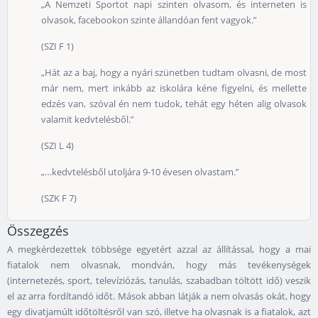
„A Nemzeti Sportot napi szinten olvasom, és interneten is
olvasok, facebookon szinte állandóan fent vagyok.”
(SZI F 1)
„Hát az a baj, hogy a nyári szünetben tudtam olvasni, de most
már nem, mert inkább az iskolára kéne figyelni, és mellette
edzés van, szóval én nem tudok, tehát egy héten alig olvasok
valamit kedvtelésből.”
(SZI L 4)
„…kedvtelésből utoljára 9-10 évesen olvastam.”
(SZK F 7)
Összegzés
A megkérdezettek többsége egyetért azzal az állítással, hogy a mai
fiatalok nem olvasnak, mondván, hogy más tevékenységek
(internetezés, sport, televíziózás, tanulás, szabadban töltött idő) veszik
el az arra fordítandó időt. Mások abban látják a nem olvasás okát, hogy
egy divatjamúlt időtöltésről van szó, illetve ha olvasnak is a fiatalok, azt