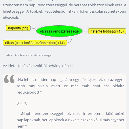
tizenöten nem napi rendszerességgel, de hetente többször élnek ezzel a
lehetőséggel. A többiek kedvtelésből ritkán, főként iskolai szünetekben
olvasnak.
3. ábra. Az olvasás rendszeressége
Az idetartozó válaszokból néhány idézet:
„Ha lehet, minden nap legalább egy pár fejezetet, de az egyre
több tanulnivaló miatt ez már csak napi pár oldalra
redukálódott.”
(G L 1)
„Napi rendszerességgel olvasok interneten, különböző
napilapoknak, hetilapoknak a cikkeit, ezeken kívül más egyebet
nem.”