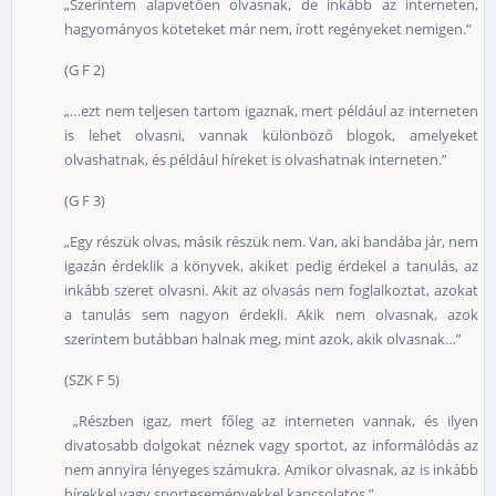
„Szerintem alapvetően olvasnak, de inkább az interneten,
hagyományos köteteket már nem, írott regényeket nemigen.”
(G F 2)
„…ezt nem teljesen tartom igaznak, mert például az interneten
is lehet olvasni, vannak különböző blogok, amelyeket
olvashatnak, és például híreket is olvashatnak interneten.”
(G F 3)
„Egy részük olvas, másik részük nem. Van, aki bandába jár, nem
igazán érdeklik a könyvek, akiket pedig érdekel a tanulás, az
inkább szeret olvasni. Akit az olvasás nem foglalkoztat, azokat
a tanulás sem nagyon érdekli. Akik nem olvasnak, azok
szerintem butábban halnak meg, mint azok, akik olvasnak…”
(SZK F 5)
„Részben igaz, mert főleg az interneten vannak, és ilyen
divatosabb dolgokat néznek vagy sportot, az informálódás az
nem annyira lényeges számukra. Amikor olvasnak, az is inkább
hírekkel vagy sporteseményekkel kapcsolatos.”