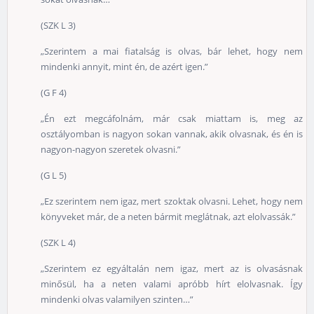
(SZK L 3)
„Szerintem a mai fiatalság is olvas, bár lehet, hogy nem
mindenki annyit, mint én, de azért igen.”
(G F 4)
„Én ezt megcáfolnám, már csak miattam is, meg az
osztályomban is nagyon sokan vannak, akik olvasnak, és én is
nagyon-nagyon szeretek olvasni.”
(G L 5)
„Ez szerintem nem igaz, mert szoktak olvasni. Lehet, hogy nem
könyveket már, de a neten bármit meglátnak, azt elolvassák.”
(SZK L 4)
„Szerintem ez egyáltalán nem igaz, mert az is olvasásnak
minősül, ha a neten valami apróbb hírt elolvasnak. Így
mindenki olvas valamilyen szinten…”