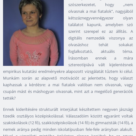
szószerkezetet, hogy „nem
olvasnak a mai fiatalok”, nagyjából
kétszáznegyvennégyezer olyan
találatot kapunk, amelyben szó
szerint szerepel ez az állítás. A
digitális nemzedék viszonya az
olvasáshoz tehát sokakat
foglalkoztató, aktuális téma.
Írásomban ennek a mára
sztereotípiává vált kijelentésnek
empirikus kutatási eredményekre alapozott vizsgálatát tűztem ki célul.
Munkám során az alapvető motivációt az jelentette, hogy választ
kaphassak a kérdésre: a mai fiatalok valóban nem olvasnak, vagy
csupán mást és máshogyan olvasnak, mint azt a megelőző generációk
tették?
Ennek kiderítésére strukturált interjúkat készítettem negyven jászsági
tizedik osztályos középiskolással. Válaszadóim között egyaránt voltak
szakiskolások (12 fő), szakközépiskolások (14 fő) és gimnazisták (14 fő), a
nemek aránya pedig minden iskolatípusban fele-fele arányban alakult.