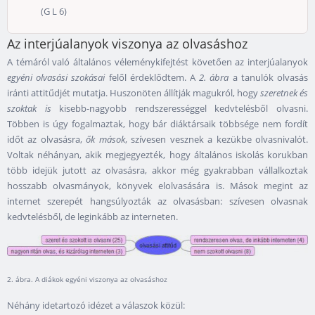
(G L 6)
Az interjúalanyok viszonya az olvasáshoz
A témáról való általános véleménykifejtést követően az interjúalanyok
egyéni olvasási szokásai
felől érdeklődtem. A
2. ábra
a tanulók olvasás
iránti attitűdjét mutatja. Huszonöten állítják magukról, hogy
szeretnek és
szoktak is
kisebb-nagyobb rendszerességgel kedvtelésből olvasni.
Többen is úgy fogalmaztak, hogy bár diáktársaik többsége nem fordít
időt az olvasásra,
ők mások
, szívesen vesznek a kezükbe olvasnivalót.
Voltak néhányan, akik megjegyezték, hogy általános iskolás korukban
több idejük jutott az olvasásra, akkor még gyakrabban vállalkoztak
hosszabb olvasmányok, könyvek elolvasására is. Mások megint az
internet szerepét hangsúlyozták az olvasásban: szívesen olvasnak
kedvtelésből, de leginkább az interneten.
2. ábra. A diákok egyéni viszonya az olvasáshoz
Néhány idetartozó idézet a válaszok közül: