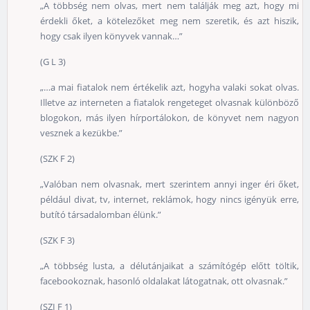
„A többség nem olvas, mert nem találják meg azt, hogy mi
érdekli őket, a kötelezőket meg nem szeretik, és azt hiszik,
hogy csak ilyen könyvek vannak…”
(G L 3)
„…a mai fiatalok nem értékelik azt, hogyha valaki sokat olvas.
Illetve az interneten a fiatalok rengeteget olvasnak különböző
blogokon, más ilyen hírportálokon, de könyvet nem nagyon
vesznek a kezükbe.”
(SZK F 2)
„Valóban nem olvasnak, mert szerintem annyi inger éri őket,
például divat, tv, internet, reklámok, hogy nincs igényük erre,
butító társadalomban élünk.”
(SZK F 3)
„A többség lusta, a délutánjaikat a számítógép előtt töltik,
facebookoznak, hasonló oldalakat látogatnak, ott olvasnak.”
(SZI F 1)