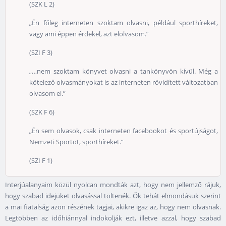
(SZK L 2)
„Én főleg interneten szoktam olvasni, például sporthíreket,
vagy ami éppen érdekel, azt elolvasom.”
(SZI F 3)
„…nem szoktam könyvet olvasni a tankönyvön kívül. Még a
kötelező olvasmányokat is az interneten rövidített változatban
olvasom el.”
(SZK F 6)
„Én sem olvasok, csak interneten facebookot és sportújságot,
Nemzeti Sportot, sporthíreket.”
(SZI F 1)
Interjúalanyaim közül nyolcan mondták azt, hogy nem jellemző rájuk,
hogy szabad idejüket olvasással töltenék. Ők tehát elmondásuk szerint
a mai fiatalság azon részének tagjai, akikre igaz az, hogy nem olvasnak.
Legtöbben az időhiánnyal indokolják ezt, illetve azzal, hogy szabad