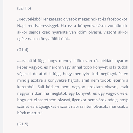
(SZI F 6)
„Kedvtelésből rengeteget olvasok magazinokat és facebookot.
Napi rendszerességgel. Ha ez a könyvolvasásra vonatkozik,
akkor sajnos csak nyaranta van időm olvasni, viszont akkor
egész nap a könyv fölött ülök.”
(G L 4)
„…ez attól függ, hogy mennyi időm van rá, például nyáron
képes vagyok, és három vagy annál több könyvet is ki tudok
végezni, de attól is függ, hogy mennyire tud megfogni, és én
mindig azokra a könyvekre hajtok, amit nem tudok letenni a
kezemből. Suli közben nem nagyon szoktam olvasni, csak
nagyon ritkán, ha meglátok egy könyvet, és úgy vagyok vele,
hogy ezt el szeretném olvasni, ilyenkor nem várok addig, amíg
szünet van. Újságokat viszont napi szinten olvasok, már csak a
hírek miatt is.”
(G L 5)