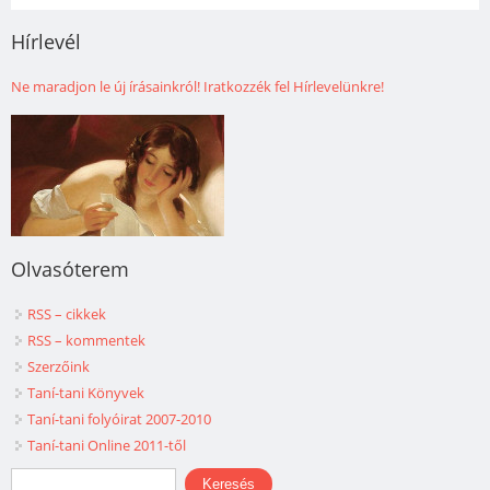
Hírlevél
Ne maradjon le új írásainkról! Iratkozzék fel Hírlevelünkre!
Olvasóterem
RSS – cikkek
RSS – kommentek
Szerzőink
Taní-tani Könyvek
Taní-tani folyóirat 2007-2010
Taní-tani Online 2011-től
Keresés űrlap
Keresés