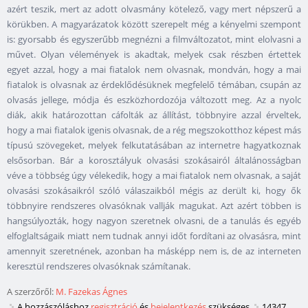
azért teszik, mert az adott olvasmány kötelező, vagy mert népszerű a
körükben. A magyarázatok között szerepelt még a kényelmi szempont
is: gyorsabb és egyszerűbb megnézni a filmváltozatot, mint elolvasni a
művet. Olyan vélemények is akadtak, melyek csak részben értettek
egyet azzal, hogy a mai fiatalok nem olvasnak, mondván, hogy a mai
fiatalok is olvasnak az érdeklődésüknek megfelelő témában, csupán az
olvasás jellege, módja és eszközhordozója változott meg. Az a nyolc
diák, akik határozottan cáfolták az állítást, többnyire azzal érveltek,
hogy a mai fiatalok igenis olvasnak, de a rég megszokotthoz képest más
típusú szövegeket, melyek felkutatásában az internetre hagyatkoznak
elsősorban. Bár a korosztályuk olvasási szokásairól általánosságban
véve a többség úgy vélekedik, hogy a mai fiatalok nem olvasnak, a saját
olvasási szokásaikról szóló válaszaikból mégis az derült ki, hogy ők
többnyire rendszeres olvasóknak vallják magukat. Azt azért többen is
hangsúlyozták, hogy nagyon szeretnek olvasni, de a tanulás és egyéb
elfoglaltságaik miatt nem tudnak annyi időt fordítani az olvasásra, mint
amennyit szeretnének, azonban ha másképp nem is, de az interneten
keresztül rendszeres olvasóknak számítanak.
A szerzőről:
M. Fazekas Ágnes
A hozzászóláshoz
regisztráció
és
bejelentkezés
szükséges
14347