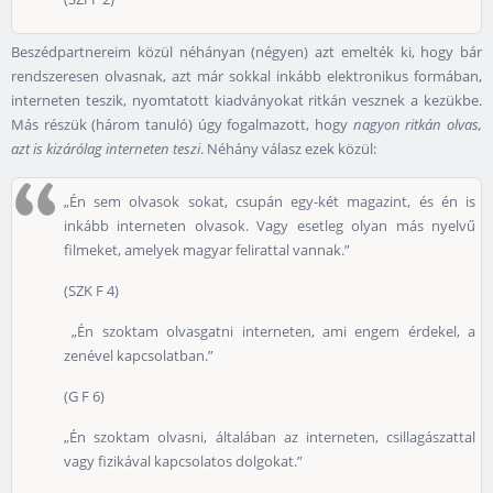
Beszédpartnereim közül néhányan (négyen) azt emelték ki, hogy bár
rendszeresen olvasnak, azt már sokkal inkább elektronikus formában,
interneten teszik, nyomtatott kiadványokat ritkán vesznek a kezükbe.
Más részük (három tanuló) úgy fogalmazott, hogy
nagyon ritkán olvas,
azt is kizárólag interneten teszi
. Néhány válasz ezek közül:
„Én sem olvasok sokat, csupán egy-két magazint, és én is
inkább interneten olvasok. Vagy esetleg olyan más nyelvű
filmeket, amelyek magyar felirattal vannak.”
(SZK F 4)
„Én szoktam olvasgatni interneten, ami engem érdekel, a
zenével kapcsolatban.”
(G F 6)
„Én szoktam olvasni, általában az interneten, csillagászattal
vagy fizikával kapcsolatos dolgokat.”