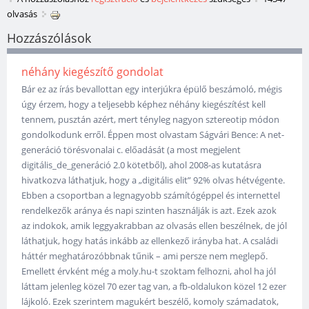
olvasás
Hozzászólások
néhány kiegészítő gondolat
Bár ez az írás bevallottan egy interjúkra épülő beszámoló, mégis
úgy érzem, hogy a teljesebb képhez néhány kiegészítést kell
tennem, pusztán azért, mert tényleg nagyon sztereotip módon
gondolkodunk erről. Éppen most olvastam Ságvári Bence: A net-
generáció törésvonalai c. előadását (a most megjelent
digitális_de_generáció 2.0 kötetből), ahol 2008-as kutatásra
hivatkozva láthatjuk, hogy a „digitális elit” 92% olvas hétvégente.
Ebben a csoportban a legnagyobb számítógéppel és internettel
rendelkezők aránya és napi szinten használják is azt. Ezek azok
az indokok, amik leggyakrabban az olvasás ellen beszélnek, de jól
láthatjuk, hogy hatás inkább az ellenkező irányba hat. A családi
háttér meghatározóbbnak tűnik – ami persze nem meglepő.
Emellett érvként még a moly.hu-t szoktam felhozni, ahol ha jól
láttam jelenleg közel 70 ezer tag van, a fb-oldalukon közel 12 ezer
lájkoló. Ezek szerintem magukért beszélő, komoly számadatok,