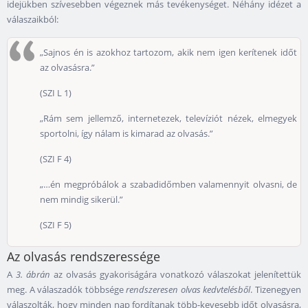
idejükben szívesebben végeznek más tevékenységet. Néhány idézet a
válaszaikból:
„Sajnos én is azokhoz tartozom, akik nem igen kerítenek időt
az olvasásra.”
(SZI L 1)
„Rám sem jellemző, internetezek, televíziót nézek, elmegyek
sportolni, így nálam is kimarad az olvasás.”
(SZI F 4)
„…én megpróbálok a szabadidőmben valamennyit olvasni, de
nem mindig sikerül.”
(SZI F 5)
Az olvasás rendszeressége
A
3. ábrán
az olvasás gyakoriságára vonatkozó válaszokat jelenítettük
meg. A válaszadók többsége
rendszeresen olvas kedvtelésből
. Tizenegyen
válaszolták, hogy minden nap fordítanak több-kevesebb időt olvasásra,