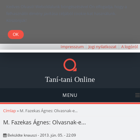
Kedves Olvasó! Weboldalunk böngészésével Ön elfogadja, hogy a
felhasználói élmény javítása céljából cookie-kat használunk.
Köszönjük!
Impresszum
Jogi nyilatkozat
A logóról
Taní-tani Online
MENU
Jelenlegi hely
Címlap
» M. Fazekas Ágnes: Olvasnak-e...
M. Fazekas Ágnes: Olvasnak-e...
Beküldte
knauszi
- 2013. jún. 05. - 22:09