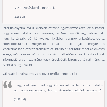
„Ez a szokás kezd elmaradni.”
(SZI L 3)
Interjúalanyaim közül kilencen
részben egyetértettek
azzal az állítással,
hogy a mai fiatalok nem olvasnak,
részben nem
. Ők úgy vélekednek,
hogy kortársaik, bár könyveket ritkábban vesznek a kezükbe, de az
érdeklődésüknek megfelelő témákat felkutatják, melyre a
legalkalmasabb eszköz számukra az internet. Szerintük tehát az olvasás
jellege, módja és eszközhordozója változott elsősorban, és aki kíváncsi,
információra van szüksége, vagy érdeklődik bizonyos témák iránt, az
ezentúl is fog olvasni.
Válaszaik közül válogatva a következőket emeltük ki:
„…egyrészt igaz, merthogy könyveket például a mai fiatalok
nem nagyon olvasnak, viszont interneten például olvasnak…”
(SZK F 4)