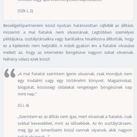
(SZK L 2)
Beszélgetőpartnereim közül nyolcan határozottan
cáfolták
az állítást,
miszerint a mai fiatalok nem olvasnának. Legtöbben személyes
példájukra, osztálytársaikra vagy barátaikra hivatkozva állították, hogy
ez a kijelentés nem helytálló. A másik gyakori érv a fiatalok olvasása
mellett az, hogy az interneten böngészve nagyon sokat olvasnak.
Néhány válasz ezek közül:
„A mai fiatalok szerintem igenis olvasnak, csak mondjuk nem
egy irodalmi vagy egy történelmi könyvet. Magazinokat,
blogokat, közösségi oldalakat rengetegen böngésznek nap
mint nap.”
(G L 4)
„Szerintem ez az állítás nem igaz, mert olvasnak a fiatalok, csak
sokkal kevesebbet, mint az idősebbek. Az én osztálytársaim,
meg így az ismerőseim közül vannak olyanok, akik nagyon
sokat olvasnak…”