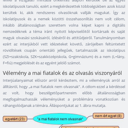
Mivel a vizsgálati mintába önkéntes alapon kerültek be az egyes
iskolatípusok tanulói, ezért a megkérdezettek többségükben azok közül
kerültek ki, akik rendszeres olvasóknak vallják magukat. Így az
iskolatípusok és a nemek közötti összehasonlítás nem volt célom,
inkább általánosságban szerettem volna képet kapni a digitális
nemzedéknek a téma iránt nyitott képviselőitől kortársaik és saját
maguk olvasási szokásairól, ízléséről és attitűdjeiről. Tanulmányomban
ezért az interjúkból vett idézeteket követő, zárójelben feltüntetett
rövidítések csupán orientáló jellegűek, tartalmazzák az iskolatípus
(SZI=szakiskola, SZK=szakközépiskola, G=gimnázium) és a nem (L=lány,
F=fiú) megjelölését és az egyént jelölő számot.
Vélemény a mai fiatalok és az olvasás viszonyáról
Interjúalanyaimat először arról kérdeztem, mi a véleményük arról az
állításról, hogy „a mai fiatalok nem olvasnak”. A célom ezzel a kérdéssel
az volt, hogy beszélgetőpartnereim előbb általánosságban
megfogalmazhassák véleményüket a problémára vonatkozóan és
ráhangolódjanak a témára. Álláspontjukat az 1. ábra mutatja.