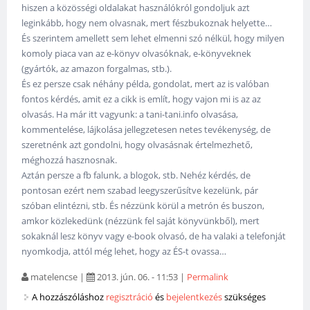
hiszen a közösségi oldalakat használókról gondoljuk azt
leginkább, hogy nem olvasnak, mert fészbukoznak helyette…
És szerintem amellett sem lehet elmenni szó nélkül, hogy milyen
komoly piaca van az e-könyv olvasóknak, e-könyveknek
(gyártók, az amazon forgalmas, stb.).
És ez persze csak néhány példa, gondolat, mert az is valóban
fontos kérdés, amit ez a cikk is említ, hogy vajon mi is az az
olvasás. Ha már itt vagyunk: a tani-tani.info olvasása,
kommentelése, lájkolása jellegzetesen netes tevékenység, de
szeretnénk azt gondolni, hogy olvasásnak értelmezhető,
méghozzá hasznosnak.
Aztán persze a fb falunk, a blogok, stb. Nehéz kérdés, de
pontosan ezért nem szabad leegyszerűsítve kezelünk, pár
szóban elintézni, stb. És nézzünk körül a metrón és buszon,
amkor közlekedünk (nézzünk fel saját könyvünkből), mert
sokaknál lesz könyv vagy e-book olvasó, de ha valaki a telefonját
nyomkodja, attól még lehet, hogy az ÉS-t ovassa…
matelencse
|
2013. jún. 06. - 11:53
|
Permalink
A hozzászóláshoz
regisztráció
és
bejelentkezés
szükséges