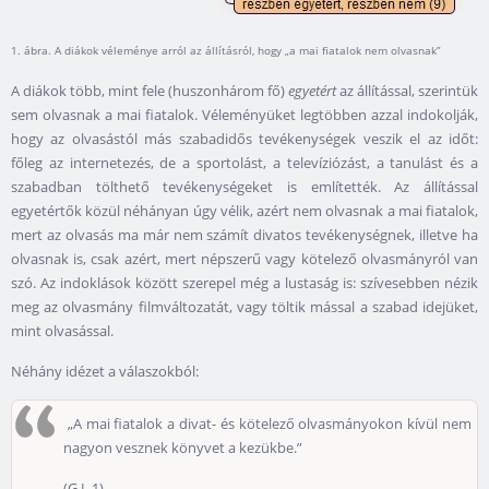
1. ábra. A diákok véleménye arról az állításról, hogy „a mai fiatalok nem olvasnak”
A diákok több, mint fele (huszonhárom fő)
egyetért
az állítással, szerintük
sem olvasnak a mai fiatalok. Véleményüket legtöbben azzal indokolják,
hogy az olvasástól más szabadidős tevékenységek veszik el az időt:
főleg az internetezés, de a sportolást, a televíziózást, a tanulást és a
szabadban tölthető tevékenységeket is említették. Az állítással
egyetértők közül néhányan úgy vélik, azért nem olvasnak a mai fiatalok,
mert az olvasás ma már nem számít divatos tevékenységnek, illetve ha
olvasnak is, csak azért, mert népszerű vagy kötelező olvasmányról van
szó. Az indoklások között szerepel még a lustaság is: szívesebben nézik
meg az olvasmány filmváltozatát, vagy töltik mással a szabad idejüket,
mint olvasással.
Néhány idézet a válaszokból:
„A mai fiatalok a divat- és kötelező olvasmányokon kívül nem
nagyon vesznek könyvet a kezükbe.”
(G L 1)