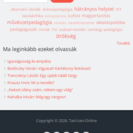
hátrányos helyzet
alternatív iskolák
drámapedagógia
IKT
magyartanítás
iskolakritika
külföld
kompetencia
művészetpedagógia
oktatáspolitika
nevelés
neveléstörténet
pedagógusok
romák
szabad nevelés
tantárgy-pedagógia
SNI
örökség
Tovább
Ma leginkább ezeket olvassák
Igazságosság és empátia
Bodóczky István: Vigyázat! Kártékony festészet!
Trencsényi László: Egy újabb talált tárgy
Knausz Imre: Mi a nevelés?
„Neked silány szám, nékem egy világ”
Nahalka István: Még egy rangsor!
Copyright © 2026, Taní-tani Online