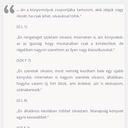
„…én a könyvmolyok csoportjába tartozom, akik idejük nagy
részét, ha csak lehet, olvasással töltik.”
(G L 1)
„Én rengeteget szoktam olvasni, interneten is, ám könyveket,
az az igazság, hogy mostanában csak a kötelezőket, de
régebben nagyon szerettem az ilyen nagy klasszikusokat.”
(SZK F 7)
„Én szeretek olvasni, most nemrég kezdtem bele egy újabb
könyvbe. Interneten is nagyon szeretek olvasni, általában,
hogyha valami új hírt látok, ami érdekel, azt is elolvasom,
utánakeresek.”
(G L 6)
„Én általános iskolában többet olvastam. Manapság könyvet
egyre kevesebbet.”
(SZI F 2)