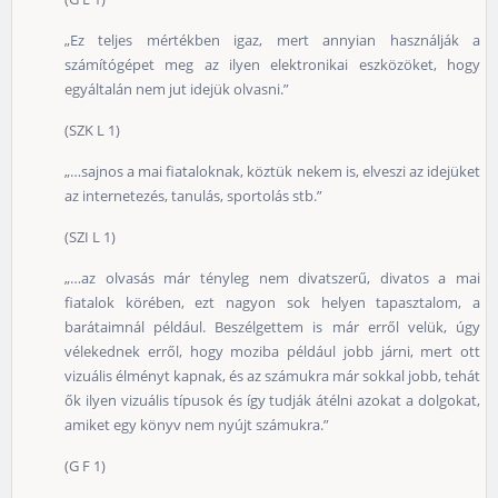
„Ez teljes mértékben igaz, mert annyian használják a
számítógépet meg az ilyen elektronikai eszközöket, hogy
egyáltalán nem jut idejük olvasni.”
(SZK L 1)
„…sajnos a mai fiataloknak, köztük nekem is, elveszi az idejüket
az internetezés, tanulás, sportolás stb.”
(SZI L 1)
„…az olvasás már tényleg nem divatszerű, divatos a mai
fiatalok körében, ezt nagyon sok helyen tapasztalom, a
barátaimnál például. Beszélgettem is már erről velük, úgy
vélekednek erről, hogy moziba például jobb járni, mert ott
vizuális élményt kapnak, és az számukra már sokkal jobb, tehát
ők ilyen vizuális típusok és így tudják átélni azokat a dolgokat,
amiket egy könyv nem nyújt számukra.”
(G F 1)