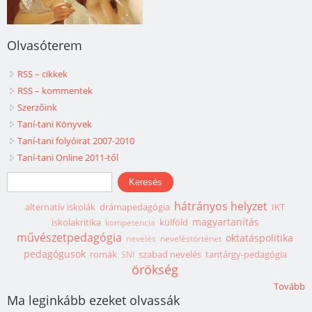
Olvasóterem
RSS – cikkek
RSS – kommentek
Szerzőink
Taní-tani Könyvek
Taní-tani folyóirat 2007-2010
Taní-tani Online 2011-től
Keresés űrlap
Keresés
hátrányos helyzet
alternatív iskolák
drámapedagógia
IKT
magyartanítás
iskolakritika
külföld
kompetencia
művészetpedagógia
oktatáspolitika
nevelés
neveléstörténet
pedagógusok
romák
szabad nevelés
tantárgy-pedagógia
SNI
örökség
Tovább
Ma leginkább ezeket olvassák