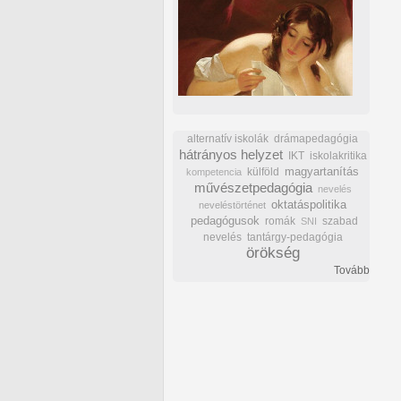
alternatív iskolák
drámapedagógia
hátrányos helyzet
IKT
iskolakritika
külföld
magyartanítás
kompetencia
művészetpedagógia
nevelés
oktatáspolitika
neveléstörténet
pedagógusok
romák
szabad
SNI
nevelés
tantárgy-pedagógia
örökség
Tovább