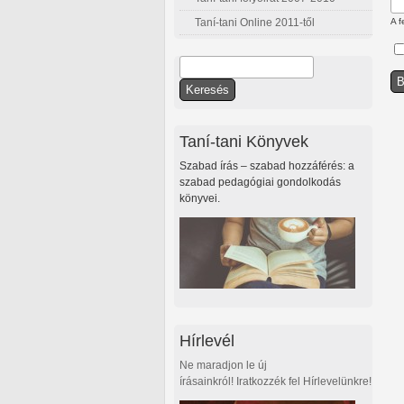
Taní-tani Online 2011-től
A f
Keresés
Keresés űrlap
Taní-tani Könyvek
Szabad írás – szabad hozzáférés: a
szabad pedagógiai gondolkodás
könyvei.
Hírlevél
Ne maradjon le új
írásainkról! Iratkozzék fel Hírlevelünkre!