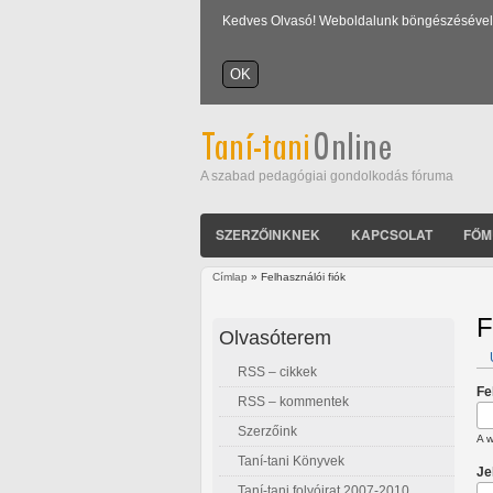
Kedves Olvasó! Weboldalunk böngészésével Ön
A szabad pedagógiai gondolkodás fóruma
SZERZŐINKNEK
KAPCSOLAT
FŐM
Címlap
» Felhasználói fiók
Jelenlegi hely
F
Olvasóterem
RSS – cikkek
E
Fe
RSS – kommentek
Szerzőink
A w
Taní-tani Könyvek
Je
Taní-tani folyóirat 2007-2010