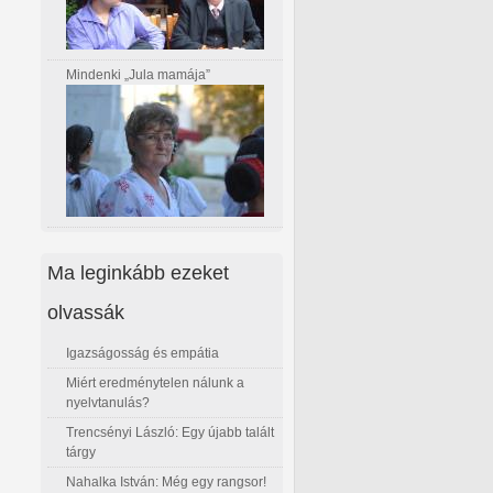
Mindenki „Jula mamája”
Ma leginkább ezeket
olvassák
Igazságosság és empátia
Miért eredménytelen nálunk a
nyelvtanulás?
Trencsényi László: Egy újabb talált
tárgy
Nahalka István: Még egy rangsor!