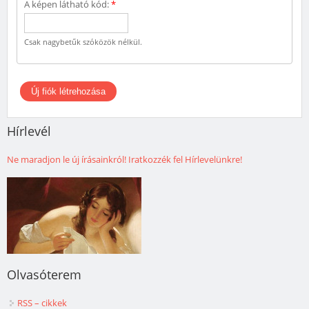
A képen látható kód:
*
Csak nagybetűk szóközök nélkül.
Hírlevél
Ne maradjon le új írásainkról! Iratkozzék fel Hírlevelünkre!
Olvasóterem
RSS – cikkek