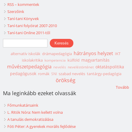
RSS – kommentek
Szerzőink
Taní-tani Könyvek
Taní-tani folyóirat 2007-2010
Taní-tani Online 2011-től
Keresés űrlap
Keresés
hátrányos helyzet
alternatív iskolák
drámapedagógia
IKT
magyartanítás
iskolakritika
külföld
kompetencia
művészetpedagógia
oktatáspolitika
nevelés
neveléstörténet
pedagógusok
romák
szabad nevelés
tantárgy-pedagógia
SNI
örökség
Tovább
Ma leginkább ezeket olvassák
Főmunkatársaink
L. Ritók Nóra: Nem kellett volna
A tanulás demokratizálása
Fóti Péter: A gyerekek morális fejlődése