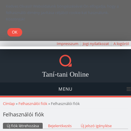
Kedves Olvasó! Weboldalunk böngészésével Ön elfogadja, hogy a
felhasználói élmény javítása céljából cookie-kat használunk.
Köszönjük!
Impresszum
Jogi nyilatkozat
A logóról
Taní-tani Online
MENU
Jelenlegi hely
Címlap
»
Felhasználói fiók
» Felhasználói fiók
Felhasználói fiók
Elsődleges fülek
Új fiók létrehozása
(aktív fül)
Bejelentkezés
Új jelszó igénylése