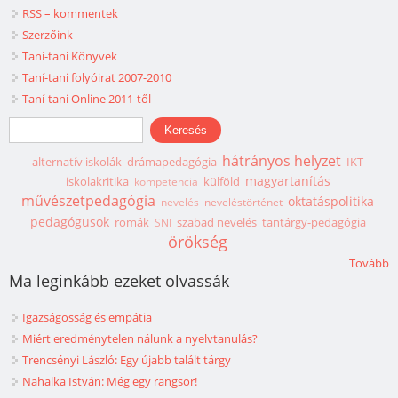
RSS – kommentek
Szerzőink
Taní-tani Könyvek
Taní-tani folyóirat 2007-2010
Taní-tani Online 2011-től
Keresés űrlap
Keresés
hátrányos helyzet
alternatív iskolák
drámapedagógia
IKT
magyartanítás
iskolakritika
külföld
kompetencia
művészetpedagógia
oktatáspolitika
nevelés
neveléstörténet
pedagógusok
romák
szabad nevelés
tantárgy-pedagógia
SNI
örökség
Tovább
Ma leginkább ezeket olvassák
Igazságosság és empátia
Miért eredménytelen nálunk a nyelvtanulás?
Trencsényi László: Egy újabb talált tárgy
Nahalka István: Még egy rangsor!