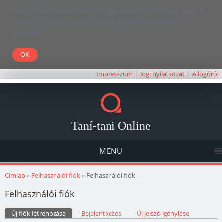
Kedves Olvasó! Weboldalunk böngészésével Ön elfogadja, hogy a
felhasználói élmény javítása céljából cookie-kat használunk.
Köszönjük!
Impresszum
Jogi nyilatkozat
A logóról
Taní-tani Online
MENU
Jelenlegi hely
Címlap
»
Felhasználói fiók
» Felhasználói fiók
Felhasználói fiók
Elsődleges fülek
Új fiók létrehozása
(aktív fül)
Bejelentkezés
Új jelszó igénylése