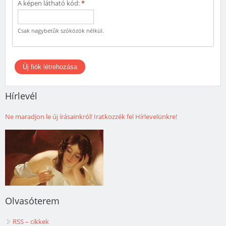
A képen látható kód:
*
Csak nagybetűk szóközök nélkül.
Hírlevél
Ne maradjon le új írásainkról! Iratkozzék fel Hírlevelünkre!
Olvasóterem
RSS – cikkek