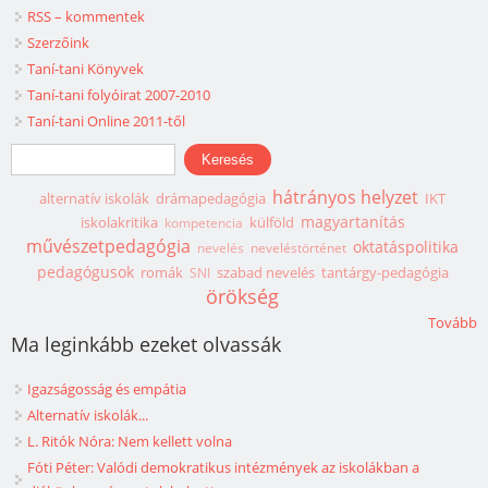
RSS – kommentek
Szerzőink
Taní-tani Könyvek
Taní-tani folyóirat 2007-2010
Taní-tani Online 2011-től
Keresés űrlap
Keresés
hátrányos helyzet
alternatív iskolák
drámapedagógia
IKT
magyartanítás
iskolakritika
külföld
kompetencia
művészetpedagógia
oktatáspolitika
nevelés
neveléstörténet
pedagógusok
romák
szabad nevelés
tantárgy-pedagógia
SNI
örökség
Tovább
Ma leginkább ezeket olvassák
Igazságosság és empátia
Alternatív iskolák...
L. Ritók Nóra: Nem kellett volna
Fóti Péter: Valódi demokratikus intézmények az iskolákban a