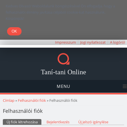
Kedves Olvasó! Weboldalunk böngészésével Ön elfogadja, hogy a
felhasználói élmény javítása céljából cookie-kat használunk.
Köszönjük!
Impresszum
Jogi nyilatkozat
A logóról
Taní-tani Online
MENU
Jelenlegi hely
Címlap
»
Felhasználói fiók
» Felhasználói fiók
Felhasználói fiók
Elsődleges fülek
Új fiók létrehozása
(aktív fül)
Bejelentkezés
Új jelszó igénylése