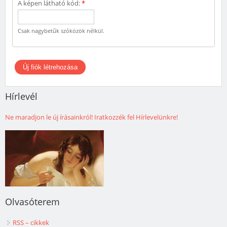
A képen látható kód:
*
Csak nagybetűk szóközök nélkül.
Hírlevél
Ne maradjon le új írásainkról! Iratkozzék fel Hírlevelünkre!
Olvasóterem
RSS – cikkek