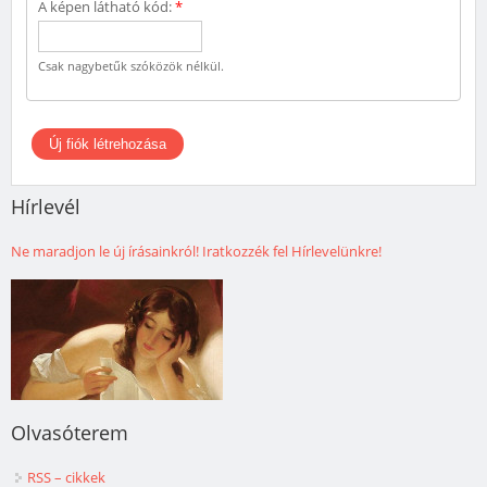
A képen látható kód:
*
Csak nagybetűk szóközök nélkül.
Hírlevél
Ne maradjon le új írásainkról! Iratkozzék fel Hírlevelünkre!
Olvasóterem
RSS – cikkek