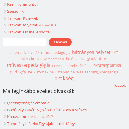
RSS – kommentek
Szerzőink
Taní-tani Könyvek
Taní-tani folyóirat 2007-2010
Taní-tani Online 2011-től
Keresés űrlap
Keresés
hátrányos helyzet
alternatív iskolák
drámapedagógia
IKT
magyartanítás
iskolakritika
külföld
kompetencia
művészetpedagógia
oktatáspolitika
nevelés
neveléstörténet
pedagógusok
romák
szabad nevelés
tantárgy-pedagógia
SNI
örökség
Tovább
Ma leginkább ezeket olvassák
Igazságosság és empátia
Bodóczky István: Vigyázat! Kártékony festészet!
Knausz Imre: Mi a nevelés?
Trencsényi László: Egy újabb talált tárgy