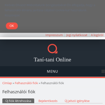
Kedves Olvasó! Weboldalunk böngészésével Ön elfogadja, hogy a
felhasználói élmény javítása céljából cookie-kat használunk.
Köszönjük!
Impresszum
Jogi nyilatkozat
A logóról
Taní-tani Online
MENU
Jelenlegi hely
Címlap
»
Felhasználói fiók
» Felhasználói fiók
Felhasználói fiók
Elsődleges fülek
Új fiók létrehozása
(aktív fül)
Bejelentkezés
Új jelszó igénylése