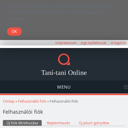
Kedves Olvasó! Weboldalunk böngészésével Ön elfogadja, hogy a
felhasználói élmény javítása céljából cookie-kat használunk.
Köszönjük!
Impresszum
Jogi nyilatkozat
A logóról
Taní-tani Online
MENU
Jelenlegi hely
Címlap
»
Felhasználói fiók
» Felhasználói fiók
Felhasználói fiók
Elsődleges fülek
Új fiók létrehozása
(aktív fül)
Bejelentkezés
Új jelszó igénylése