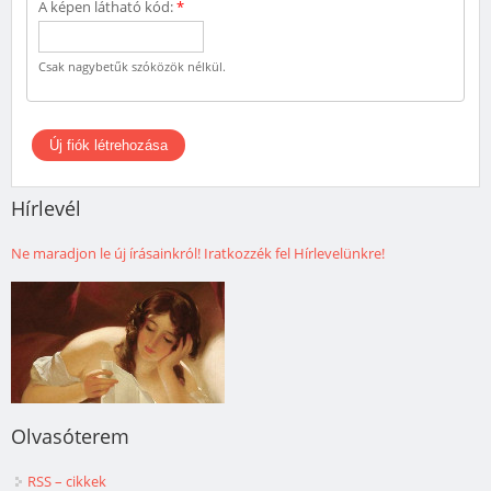
A képen látható kód:
*
Csak nagybetűk szóközök nélkül.
Hírlevél
Ne maradjon le új írásainkról! Iratkozzék fel Hírlevelünkre!
Olvasóterem
RSS – cikkek