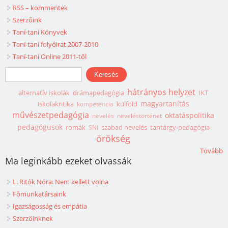
RSS – kommentek
Szerzőink
Taní-tani Könyvek
Taní-tani folyóirat 2007-2010
Taní-tani Online 2011-től
Keresés űrlap
Keresés
hátrányos helyzet
alternatív iskolák
drámapedagógia
IKT
magyartanítás
iskolakritika
külföld
kompetencia
művészetpedagógia
oktatáspolitika
nevelés
neveléstörténet
pedagógusok
romák
szabad nevelés
tantárgy-pedagógia
SNI
örökség
Tovább
Ma leginkább ezeket olvassák
L. Ritók Nóra: Nem kellett volna
Főmunkatársaink
Igazságosság és empátia
Szerzőinknek