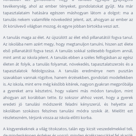
tevékenység, ahol az ember tényeket, gondolatokat gyűjt. Ma már
tapasztalataim hatására egészen máshogyan látom a dolgot: ma a
tanulás nekem valamiféle növekedést jelent, azt, ahogyan az ember az
őt körülvevő világban mozog, és egyre jobban birtokba veszi azt.
A tanulás maga az élet. Az újszülött az élet első pillanatától fogva tanul.
Az iskolába nem azért megy, hogy megtanuljon tanulni, hiszen azt élete
első pillanatától fogva teszi. A tanulás sokkal szélesebb fogalom annál,
mint amit az iskola jelent. A tanulás ebben a széles felfogásban az egész
életen át folyik, a tanulás folyamat, növekedés, tapasztalatszerzés és a
tapasztalatok feldolgozása. A tanulás eredménye nem pusztán
szavakban vannak rögzítve, hanem érzésekben, gondolati modellekben
is. Az iskola, mint erre még később kitérek, nagyon gyakran megpróbálja
a gyereket arra késztetni, hogy valami más módon tanuljon, mint
ahogyan azt korábban tette. Ez sokszor ahhoz vezet, hogy a gyerek
eredeti jó tanulási módszerét feladni kényszerül, és helyette az
iskolában szokásos felszínes tanulási módra szokik át. Mielőtt ezt
részletezném, térjünk vissza az iskola előtti korba.
A kisgyerekeknek a világ titokzatos, talán egy kicsit veszedelmekkel teli,
de mindenképpen érdekes és vonzó: minden érzékszervükkel fel akarják