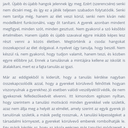
javít. Újabb és újabb hangok jelennek így meg. Ezért (szerencsére) senki
nem dicséri meg, és így ez a játék teljesen szabadon folytatódik. Senki
nem tanítja még, hanem az élet veszi körül, senki nem kíván neki
modellként funkcionálni, vagy őt tanítani. A gyerek azonban mindent
megfigyel, minden szót, minden gesztust. Nem gyakorol a szó későbbi
értelmében. Hanem újabb és újabb szavaival egyre inkább képes lesz
részt venni a közös életben. Megtörténik a csoda: hangokat
összekapcsol az élet dolgaival. A nyelvet úgy tanulja, hogy beszél. Nem
készül rá, nem gyakorol, hogy tudjon valamit, hanem teszi, és közben
egyre előbbre jut. Ennek a tanulásnak a mintájára kellene az iskolát is
átalakítani, mert ez a fajta tanulás az igazi.
Már az eddigiekből is kiderült, hogy a tanulás kérdése nagyban
összekapcsolódik azzal, hogy a gyereket körülvevő felnőttek hogyan
viszonyulnak a gyerekhez. Jó esetben valódi veszélyektől védik, de nem
igyekeznek felfedezőkedvét elvenni. Itt kimondom egészen nyíltan,
hogy szerintem a tanulási motiváció minden gyerekkel vele születik,
azaz nem állja meg a helyét az elmélet, amely szerint az egyik gyerek jó
tanulónak születik, a másik pedig rossznak,. A tanulási képességeket a
társadalmi környezet, a gyereket körülvevő emberek rombolhatják le.
Egy másik kérdés az, hogy az iskola egészen más tanulási módszereit a