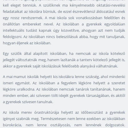
kell eleget tenniük. A szülőknek ma kényelmesebb oktatási-nevelési
feladataikat az iskolára bízniuk, de ezzel észrevétlenül áldozatául esnek
egy rossz rendszernek. A mai iskola sok vonatkozásban felelőtlen és
önállótlan embereket nevel. Az iskolában a gyerekek egyoldalúan
intellektuális tudást kapnak úgy közvetítve, ahogyan azt nem tudják
feldolgozni. Az iskolában nincs beleszólásuk abba, hogy mit tanuljanak,
hogyan éljenek az iskolában.
Egy szülők által alapított iskolában, ha nemcsak az iskola kötelező
jellegét változtatnák meg, hanem lazítanák a tanterv kötelező jellegét is,
akkor a gyerekek saját iskolázásuk felelősebb alanyává válhatnának.
A mai mamut iskolák helyett kis iskolákra lenne szükség, ahol mindenki
ismeri egymást. Az iskolában a fegyelem légköre helyett a szeretet
légköre uralkodna. Az iskolában nemcsak tanárok tanítanának, hanem
minden ember, aki szívesen tölti idejét gyerekek társaságában, és akitől
a gyerekek szívesen tanulnak.
Az iskola merev órastruktúrája helyett az időbeosztást a gyerekek
igényei szabnák meg. Természetesen nem lenne ezekben az iskolákban
bürokrácia, nem lenne osztályozás, nem lennének dolgozatok.