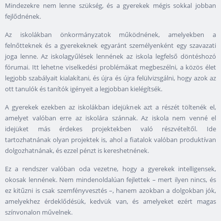
Mindezekre nem lenne szükség, és a gyerekek mégis sokkal jobban
fejlődnének.
Az iskolákban önkormányzatok működnének, amelyekben a
felnőtteknek és a gyerekeknek egyaránt személyenként egy szavazati
joga lenne. Az iskolagyűlések lennének az iskola legfelső döntéshozó
fórumai. Itt lehetne viselkedési problémákat megbeszélni, a közös élet
legjobb szabályait kialakítani, és újra és újra felülvizsgálni, hogy azok az
ott tanulók és tanítók igényeit a legjobban kielégítsék.
A gyerekek ezekben az iskolákban idejüknek azt a részét töltenék el,
amelyet valóban erre az iskolára szánnak. Az iskola nem venné el
idejüket más érdekes projektekben való részvételtől. Ide
tartozhatnának olyan projektek is, ahol a fiatalok valóban produktívan
dolgozhatnának, és ezzel pénzt is kereshetnének.
Ez a rendszer valóban oda vezetne, hogy a gyerekek intelligensek,
okosak lennének. Nem mindenoldalúan fejlettek – mert ilyen nincs, és
ez kitűzni is csak szemfényvesztés –, hanem azokban a dolgokban jók,
amelyekhez érdeklődésük, kedvük van, és amelyeket ezért magas
színvonalon művelnek.