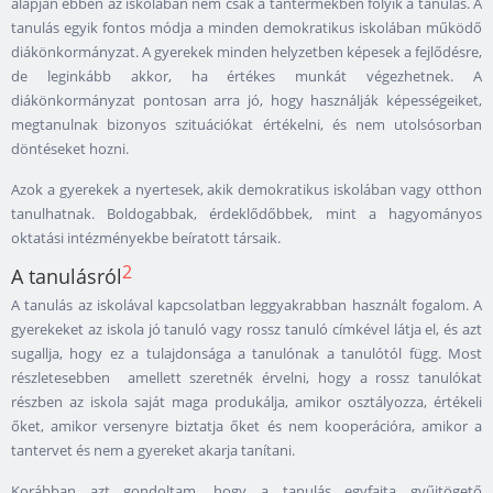
alapján ebben az iskolában nem csak a tantermekben folyik a tanulás. A
tanulás egyik fontos módja a minden demokratikus iskolában működő
diákönkormányzat. A gyerekek minden helyzetben képesek a fejlődésre,
de leginkább akkor, ha értékes munkát végezhetnek. A
diákönkormányzat pontosan arra jó, hogy használják képességeiket,
megtanulnak bizonyos szituációkat értékelni, és nem utolsósorban
döntéseket hozni.
Azok a gyerekek a nyertesek, akik demokratikus iskolában vagy otthon
tanulhatnak. Boldogabbak, érdeklődőbbek, mint a hagyományos
oktatási intézményekbe beíratott társaik.
2
A tanulásról
A tanulás az iskolával kapcsolatban leggyakrabban használt fogalom. A
gyerekeket az iskola jó tanuló vagy rossz tanuló címkével látja el, és azt
sugallja, hogy ez a tulajdonsága a tanulónak a tanulótól függ. Most
részletesebben amellett szeretnék érvelni, hogy a rossz tanulókat
részben az iskola saját maga produkálja, amikor osztályozza, értékeli
őket, amikor versenyre biztatja őket és nem kooperációra, amikor a
tantervet és nem a gyereket akarja tanítani.
Korábban azt gondoltam, hogy a tanulás egyfajta gyűjtögető