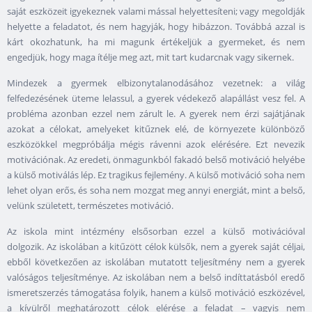
saját eszközeit igyekeznek valami mással helyettesíteni; vagy megoldják
helyette a feladatot, és nem hagyják, hogy hibázzon. Továbbá azzal is
kárt okozhatunk, ha mi magunk értékeljük a gyermeket, és nem
engedjük, hogy maga ítélje meg azt, mit tart kudarcnak vagy sikernek.
Mindezek a gyermek elbizonytalanodásához vezetnek: a világ
felfedezésének üteme lelassul, a gyerek védekező alapállást vesz fel. A
probléma azonban ezzel nem zárult le. A gyerek nem érzi sajátjának
azokat a célokat, amelyeket kitűznek elé, de környezete különböző
eszközökkel megpróbálja mégis rávenni azok elérésére. Ezt nevezik
motivációnak. Az eredeti, önmagunkból fakadó belső motiváció helyébe
a külső motiválás lép. Ez tragikus fejlemény. A külső motiváció soha nem
lehet olyan erős, és soha nem mozgat meg annyi energiát, mint a belső,
velünk született, természetes motiváció.
Az iskola mint intézmény elsősorban ezzel a külső motivációval
dolgozik. Az iskolában a kitűzött célok külsők, nem a gyerek saját céljai,
ebből következően az iskolában mutatott teljesítmény nem a gyerek
valóságos teljesítménye. Az iskolában nem a belső indíttatásból eredő
ismeretszerzés támogatása folyik, hanem a külső motiváció eszközével,
a kívülről meghatározott célok elérése a feladat – vagyis nem