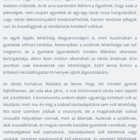
esetben működik, és itt arra szeretném felhívni a figyelmet, hogy ezek a
jelenségek, nem csupán egyediek és egy-egy tanár rossz hangulatából,
vagy nehéz életviszonyaiból eredeztethetőek, hanem rendszer jellegük
van, és összefüggnek az iskoláztatás kötelező voltával.
Az egyik legális lehetőség Magyarországon is, mint Ausztriában a
gyerekek otthoni tanítása. Amennyiben a szülőnek lehetősége van ezt
megtenni, és a gyereket (gyerekeket) minden félévben sikeresen
levizsgáztatja, akkor ilyen módon elkerülheti az iskola ártalmait. Erre
azonban csak keveseknek van lehetőségük. Ezért lenne fontos a
kötelező iskolalátogatási törvények újbóli átgondolására.
Az iskola humánus feladata az lenne, hogy ott minden gyerek
fejlődhessen, aki oda akar járni,. A mai börtönszerű iskola nem tejesíti
ezt a küldetést. A kommunista uralom idején ugyanúgy kötelező volt az
iskolázás, mint ma, és még a szabad iskolaalapításra sem volt lehetőség.
Ma ezzel szemben jobbak a viszonyok, de a magániskolák sokkal
rosszabb helyzetben vannak, mint az államiak. Azoknak a szülőknek,
akik összeállnának, és maguk vennék kezükbe gyerekeik nevelését, nagy
nehézségekkel kell számolniuk. Iskolaépületet kell bérelniük vagy
venniük, rengeteg papírmunkát kell végezniük, és rengeteg feltételnek