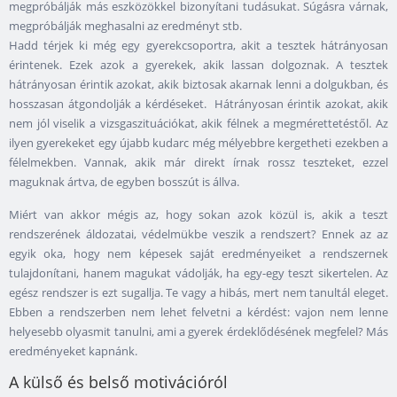
megpróbálják más eszközökkel bizonyítani tudásukat. Súgásra várnak,
megpróbálják meghasalni az eredményt stb.
Hadd térjek ki még egy gyerekcsoportra, akit a tesztek hátrányosan
érintenek. Ezek azok a gyerekek, akik lassan dolgoznak. A tesztek
hátrányosan érintik azokat, akik biztosak akarnak lenni a dolgukban, és
hosszasan átgondolják a kérdéseket. Hátrányosan érintik azokat, akik
nem jól viselik a vizsgaszituációkat, akik félnek a megmérettetéstől. Az
ilyen gyerekeket egy újabb kudarc még mélyebbre kergetheti ezekben a
félelmekben. Vannak, akik már direkt írnak rossz teszteket, ezzel
maguknak ártva, de egyben bosszút is állva.
Miért van akkor mégis az, hogy sokan azok közül is, akik a teszt
rendszerének áldozatai, védelmükbe veszik a rendszert? Ennek az az
egyik oka, hogy nem képesek saját eredményeiket a rendszernek
tulajdonítani, hanem magukat vádolják, ha egy-egy teszt sikertelen. Az
egész rendszer is ezt sugallja. Te vagy a hibás, mert nem tanultál eleget.
Ebben a rendszerben nem lehet felvetni a kérdést: vajon nem lenne
helyesebb olyasmit tanulni, ami a gyerek érdeklődésének megfelel? Más
eredményeket kapnánk.
A külső és belső motivációról