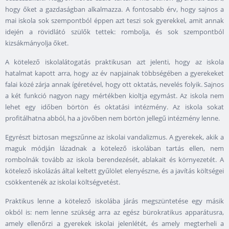
hogy őket a gazdaságban alkalmazza. A fontosabb érv, hogy sajnos a
mai iskola sok szempontból éppen azt teszi sok gyerekkel, amit annak
idején a rövidlátó szülők tettek: rombolja, és sok szempontból
kizsákmányolja őket.
A kötelező iskolalátogatás praktikusan azt jelenti, hogy az iskola
hatalmat kapott arra, hogy az év napjainak többségében a gyerekeket
falai közé zárja annak ígéretével, hogy ott oktatás, nevelés folyik. Sajnos
a két funkció nagyon nagy mértékben kioltja egymást. Az iskola nem
lehet egy időben börtön és oktatási intézmény. Az iskola sokat
profitálhatna abból, ha a jövőben nem börtön jellegű intézmény lenne.
Egyrészt biztosan megszűnne az iskolai vandalizmus. A gyerekek, akik a
maguk módján lázadnak a kötelező iskolában tartás ellen, nem
rombolnák tovább az iskola berendezését, ablakait és környezetét. A
kötelező iskolázás által keltett gyűlölet elenyészne, és a javítás költségei
csökkentenék az iskolai költségvetést.
Praktikus lenne a kötelező iskolába járás megszüntetése egy másik
okból is: nem lenne szükség arra az egész bürokratikus apparátusra,
amely ellenőrzi a gyerekek iskolai jelenlétét, és amely megterheli a