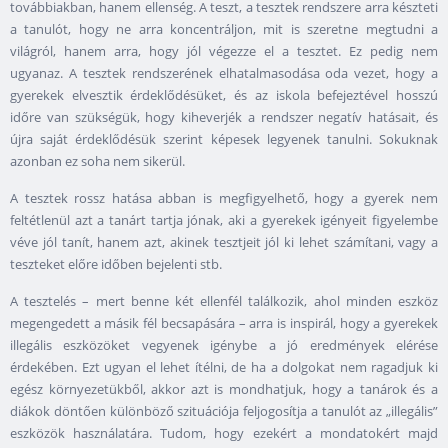
továbbiakban, hanem ellenség. A teszt, a tesztek rendszere arra készteti
a tanulót, hogy ne arra koncentráljon, mit is szeretne megtudni a
világról, hanem arra, hogy jól végezze el a tesztet. Ez pedig nem
ugyanaz. A tesztek rendszerének elhatalmasodása oda vezet, hogy a
gyerekek elvesztik érdeklődésüket, és az iskola befejeztével hosszú
időre van szükségük, hogy kiheverjék a rendszer negatív hatásait, és
újra saját érdeklődésük szerint képesek legyenek tanulni. Sokuknak
azonban ez soha nem sikerül.
A tesztek rossz hatása abban is megfigyelhető, hogy a gyerek nem
feltétlenül azt a tanárt tartja jónak, aki a gyerekek igényeit figyelembe
véve jól tanít, hanem azt, akinek tesztjeit jól ki lehet számítani, vagy a
teszteket előre időben bejelenti stb.
A tesztelés – mert benne két ellenfél találkozik, ahol minden eszköz
megengedett a másik fél becsapására – arra is inspirál, hogy a gyerekek
illegális eszközöket vegyenek igénybe a jó eredmények elérése
érdekében. Ezt ugyan el lehet ítélni, de ha a dolgokat nem ragadjuk ki
egész környezetükből, akkor azt is mondhatjuk, hogy a tanárok és a
diákok döntően különböző szituációja feljogosítja a tanulót az „illegális”
eszközök használatára. Tudom, hogy ezekért a mondatokért majd