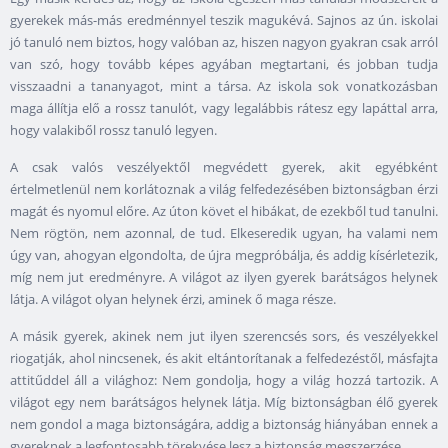
gyerekek más-más eredménnyel teszik magukévá. Sajnos az ún. iskolai
jó tanuló nem biztos, hogy valóban az, hiszen nagyon gyakran csak arról
van szó, hogy tovább képes agyában megtartani, és jobban tudja
visszaadni a tananyagot, mint a társa. Az iskola sok vonatkozásban
maga állítja elő a rossz tanulót, vagy legalábbis rátesz egy lapáttal arra,
hogy valakiből rossz tanuló legyen.
A csak valós veszélyektől megvédett gyerek, akit egyébként
értelmetlenül nem korlátoznak a világ felfedezésében biztonságban érzi
magát és nyomul előre. Az úton követ el hibákat, de ezekből tud tanulni.
Nem rögtön, nem azonnal, de tud. Elkeseredik ugyan, ha valami nem
úgy van, ahogyan elgondolta, de újra megpróbálja, és addig kísérletezik,
míg nem jut eredményre. A világot az ilyen gyerek barátságos helynek
látja. A világot olyan helynek érzi, aminek ő maga része.
A másik gyerek, akinek nem jut ilyen szerencsés sors, és veszélyekkel
riogatják, ahol nincsenek, és akit eltántorítanak a felfedezéstől, másfajta
attitűddel áll a világhoz: Nem gondolja, hogy a világ hozzá tartozik. A
világot egy nem barátságos helynek látja. Míg biztonságban élő gyerek
nem gondol a maga biztonságára, addig a biztonság hiányában ennek a
gyereknek a legfontosabb törekvése lesz a biztonság megszerzése.