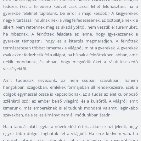
fedezni. (Ezt a felfedező kedvet csak azzal lehet lelohasztani, ha a
gyerekbe félelmet táplálunk. De erről is majd később.) A kisgyerekek
nagy kitartással indulnak neki a világ felfedezésének. Ez biztosítja nekik a
sikert. Nem rettennek meg az akadályoktól, nem vesztik el türelmüket,
ha hibáznak. A felnőttek feladata az lenne, hogy igyekezzenek a
gyereket támogatni, hogy ez a kitartás megmaradjon. A felnőttek
természetesen többet ismernek a világból, mint a gyerekek. A gyerekek
csak akkor fedezhetik fel a világot, ha bíznak a felnőttekben, abban, amit
nekik mondanak, és abban, hogy megvédik őket a rájuk leselkedő
veszélyektől.
Amit tudásnak nevezünk, az nem csupán szavakban, hanem
hangokban, szagokban, emlékek formájában áll rendelkezésre. Ezek a
dolgok egymással össze is kapcsolódnak. Ez a tudás az élet különböző
szféráiról szól: az ember belső világáról és a külsőről. A világról, amit
ismerünk, más embereknek is el tudunk mondani valamit, leginkább
szavakban, de a teljes élményt nem áll módunkban átadni.
Ha a tanulás alatt egyfajta növekedést értek, akkor ez azt jelenti, hogy
egyre több dolgot foghatok fel a világból. Ha erre kedvem van, ha
érdekel valami, akkor elindulok abba az irányba, és megpróbálom