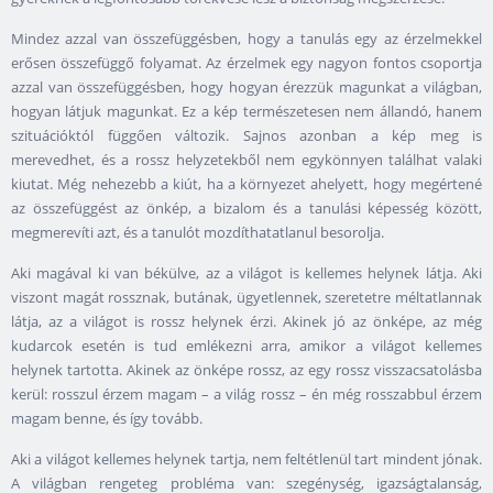
Mindez azzal van összefüggésben, hogy a tanulás egy az érzelmekkel
erősen összefüggő folyamat. Az érzelmek egy nagyon fontos csoportja
azzal van összefüggésben, hogy hogyan érezzük magunkat a világban,
hogyan látjuk magunkat. Ez a kép természetesen nem állandó, hanem
szituációktól függően változik. Sajnos azonban a kép meg is
merevedhet, és a rossz helyzetekből nem egykönnyen találhat valaki
kiutat. Még nehezebb a kiút, ha a környezet ahelyett, hogy megértené
az összefüggést az önkép, a bizalom és a tanulási képesség között,
megmerevíti azt, és a tanulót mozdíthatatlanul besorolja.
Aki magával ki van békülve, az a világot is kellemes helynek látja. Aki
viszont magát rossznak, butának, ügyetlennek, szeretetre méltatlannak
látja, az a világot is rossz helynek érzi. Akinek jó az önképe, az még
kudarcok esetén is tud emlékezni arra, amikor a világot kellemes
helynek tartotta. Akinek az önképe rossz, az egy rossz visszacsatolásba
kerül: rosszul érzem magam – a világ rossz – én még rosszabbul érzem
magam benne, és így tovább.
Aki a világot kellemes helynek tartja, nem feltétlenül tart mindent jónak.
A világban rengeteg probléma van: szegénység, igazságtalanság,