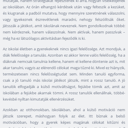
mutatják, hanem stratégiákat fejlesztenek ki arra, hogyan viselkedjenek
az iskolában. Az órán elhangzó kérdések után vagy felteszik a kezüket,
és kiugranak a padból mutatva, hogy mennyire szeretnének válaszolni,
vagy igyekeznek észrevétlenek maradni, nehogy felszólítsák őket.
Játsszák a játékot, amit iskolának neveznek. Nem gondolkodnak többé:
nem kérdeznek, hanem válaszolnak. Nem aktívak, hanem passzívak –
még ha ez látszólagos aktivitásban fejeződik is ki.
Az iskolai életben a gyerekeknek nincs igazi felelőssége. Azt mondjuk, a
diák felelőssége a tanulás. Azonban ez akkor lenne valós felelősség, ha a
diáknak nemcsak tanulnia kellene, hanem el kellene döntenie azt is, mit
akar tanulni, vagyis az elérendő célokat maga tűzné ki. Mivel ez hiányzik,
természetesen nincs felelősségtudat sem. Minden tanuló egyforma,
csak a jó tanuló más iskolai játékot játszik, mint a rossz tanuló. A jó
tanulók elfogadják a külső motiváltságot, fejükbe tömik azt, amit az
iskolában a fejükbe akarnak tömni. A rossz tanulók ellenállnak, többé-
kevésbé nyíltan kimutatják ellenérzésüket.
Azokban az otthonokban, iskolákban, ahol a külső motiváció nem
játszik szerepet, máshogyan folyik az élet. Itt bíznak a belső
motivációban, hogy a gyerek képes magának célokat kitűzni és