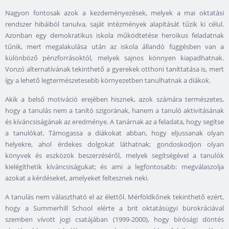
Nagyon fontosak azok a kezdeményezések, melyek a mai oktatási
rendszer hibáiból tanulva, saját intézmények alapítását tűzik ki célul.
Azonban egy demokratikus iskola működtetése heroikus feladatnak
tűnik, mert megalakulása után az iskola állandó függésben van a
különböző pénzforrásoktól, melyek sajnos könnyen kiapadhatnak.
Vonzó alternatívának tekinthető a gyerekek otthoni taníttatása is, mert
így a lehető legtermészetesebb környezetben tanulhatnak a diákok.
Akik a belső motiváció erejében hisznek, azok számára természetes,
hogy a tanulás nem a tanító szigorának, hanem a tanuló aktivitásának
és kíváncsiságának az eredménye. A tanárnak az a feladata, hogy segítse
a tanulókat. Támogassa a diákokat abban, hogy eljussanak olyan
helyekre, ahol érdekes dolgokat láthatnak; gondoskodjon olyan
könyvek és eszközök beszerzéséről, melyek segítségével a tanulók
kielégíthetik kíváncsiságukat; és ami a legfontosabb: megválaszolja
azokat a kérdéseket, amelyeket feltesznek neki.
A tanulás nem választható el az élettől. Mérföldkőnek tekinthető ezért,
hogy a Summerhill School elérte a brit oktatásügyi bürokráciával
szemben vívott jogi csatájában (1999-2000), hogy bírósági döntés