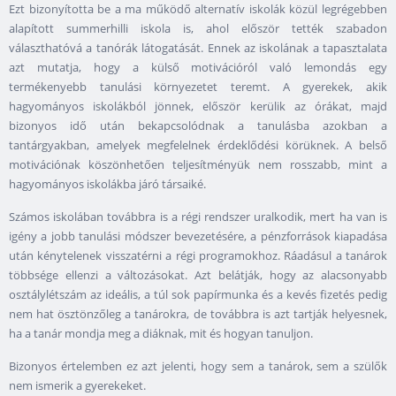
Ezt bizonyította be a ma működő alternatív iskolák közül legrégebben
alapított summerhilli iskola is, ahol először tették szabadon
választhatóvá a tanórák látogatását. Ennek az iskolának a tapasztalata
azt mutatja, hogy a külső motivációról való lemondás egy
termékenyebb tanulási környezetet teremt. A gyerekek, akik
hagyományos iskolákból jönnek, először kerülik az órákat, majd
bizonyos idő után bekapcsolódnak a tanulásba azokban a
tantárgyakban, amelyek megfelelnek érdeklődési körüknek. A belső
motivációnak köszönhetően teljesítményük nem rosszabb, mint a
hagyományos iskolákba járó társaiké.
Számos iskolában továbbra is a régi rendszer uralkodik, mert ha van is
igény a jobb tanulási módszer bevezetésére, a pénzforrások kiapadása
után kénytelenek visszatérni a régi programokhoz. Ráadásul a tanárok
többsége ellenzi a változásokat. Azt belátják, hogy az alacsonyabb
osztálylétszám az ideális, a túl sok papírmunka és a kevés fizetés pedig
nem hat ösztönzőleg a tanárokra, de továbbra is azt tartják helyesnek,
ha a tanár mondja meg a diáknak, mit és hogyan tanuljon.
Bizonyos értelemben ez azt jelenti, hogy sem a tanárok, sem a szülők
nem ismerik a gyerekeket.