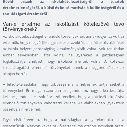
Rövid esszék az iskolakötelezettségről, a tesztek
értelmetlenségéről, a külső és belső motiváció különbségéről és a
1
tanulás igazi értelméről
Van-e értelme az iskolázást kötelezővé tevő
törvényeknek?
Az iskolakötelezettséget elrendelő törvényeknek annak idején az volt az
értelmük, hogy megvédjék a gyerekeket azoktól a felnőttektől, akik őket
az iskola helyett gazdaságilag kizsákmányolták volna. Sok tanulatlan
ember szívesebben látta volna, ha gyerekeit a gazdaságban
foglalkoztatja ahelyett, hogy iskolába mentek volna. A kötelező
iskolalátogatást elrendelő törvényeket ennek a meggondolásnak az
alapján hozták.
A felnőtt-társadalom nagy többsége ma is helyesnek tartja ezeket a
törvényeket. Én magam azonban azt gondolom, hogy a kérdést újra
kellene gondolni, és sok érv szól amellett, hogy a kötelező iskolázást
elrendelő törvényeken változtatni kellene. Az alábbiakban igyekszem
összefoglalni érveimet.
Egyik első érvem az, hogy a mai világban a gyerekmunka piaca
összeszűkült. Nagyon kevés szülő tartaná ma otthon gyerekeit azért,