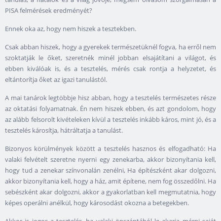
PISA felmérések eredményét?
Ennek oka az, hogy nem hiszek a tesztekben.
Csak abban hiszek, hogy a gyerekek természetüknél fogva, ha erről nem
szoktatják le őket, szeretnék minél jobban elsajátítani a világot, és
ebben kiválóak is, és a tesztelés, mérés csak rontja a helyzetet, és
eltántorítja őket az igazi tanulástól.
A mai tanárok legtöbbje hisz abban, hogy a tesztelés természetes része
az oktatási folyamatnak. Én nem hiszek ebben, és azt gondolom, hogy
az alább felsorolt kivételeken kívül a tesztelés inkább káros, mint jó, és a
tesztelés károsítja, hátráltatja a tanulást.
Bizonyos körülmények között a tesztelés hasznos és elfogadható: Ha
valaki felvételt szeretne nyerni egy zenekarba, akkor bizonyítania kell,
hogy tud a zenekar színvonalán zenélni, Ha építészként akar dolgozni,
akkor bizonyítania kell, hogy a ház, amit építene, nem fog összedőlni. Ha
sebészként akar dolgozni, akkor a gyakorlatban kell megmutatnia, hogy
képes operálni anélkül, hogy károsodást okozna a betegekben.