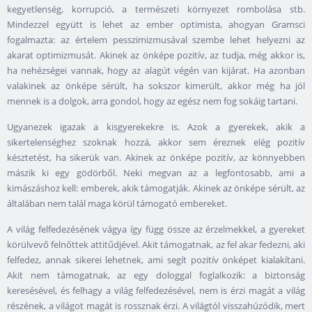
kegyetlenség, korrupció, a természeti környezet rombolása stb.
Mindezzel együtt is lehet az ember optimista, ahogyan Gramsci
fogalmazta: az értelem pesszimizmusával szembe lehet helyezni az
akarat optimizmusát. Akinek az önképe pozitív, az tudja, még akkor is,
ha nehézségei vannak, hogy az alagút végén van kijárat. Ha azonban
valakinek az önképe sérült, ha sokszor kimerült, akkor még ha jól
mennek is a dolgok, arra gondol, hogy az egész nem fog sokáig tartani.
Ugyanezek igazak a kisgyerekekre is. Azok a gyerekek, akik a
sikertelenséghez szoknak hozzá, akkor sem éreznek elég pozitív
késztetést, ha sikerük van. Akinek az önképe pozitív, az könnyebben
mászik ki egy gödörből. Neki megvan az a legfontosabb, ami a
kimászáshoz kell: emberek, akik támogatják. Akinek az önképe sérült, az
általában nem talál maga körül támogató embereket.
A világ felfedezésének vágya így függ össze az érzelmekkel, a gyereket
körülvevő felnőttek attitűdjével. Akit támogatnak, az fel akar fedezni, aki
felfedez, annak sikerei lehetnek, ami segít pozitív önképet kialakítani.
Akit nem támogatnak, az egy dologgal foglalkozik: a biztonság
keresésével, és felhagy a világ felfedezésével, nem is érzi magát a világ
részének, a világot magát is rossznak érzi. A világtól visszahúzódik, mert