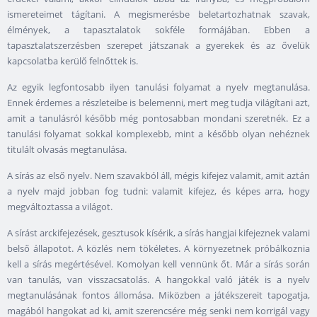
ismereteimet tágítani. A megismerésbe beletartozhatnak szavak,
élmények, a tapasztalatok sokféle formájában. Ebben a
tapasztalatszerzésben szerepet játszanak a gyerekek és az ővelük
kapcsolatba kerülő felnőttek is.
Az egyik legfontosabb ilyen tanulási folyamat a nyelv megtanulása.
Ennek érdemes a részleteibe is belemenni, mert meg tudja világítani azt,
amit a tanulásról később még pontosabban mondani szeretnék. Ez a
tanulási folyamat sokkal komplexebb, mint a később olyan nehéznek
titulált olvasás megtanulása.
A sírás az első nyelv. Nem szavakból áll, mégis kifejez valamit, amit aztán
a nyelv majd jobban fog tudni: valamit kifejez, és képes arra, hogy
megváltoztassa a világot.
A sírást arckifejezések, gesztusok kísérik, a sírás hangjai kifejeznek valami
belső állapotot. A közlés nem tökéletes. A környezetnek próbálkoznia
kell a sírás megértésével. Komolyan kell vennünk őt. Már a sírás során
van tanulás, van visszacsatolás. A hangokkal való játék is a nyelv
megtanulásának fontos állomása. Miközben a játékszereit tapogatja,
magából hangokat ad ki, amit szerencsére még senki nem korrigál vagy