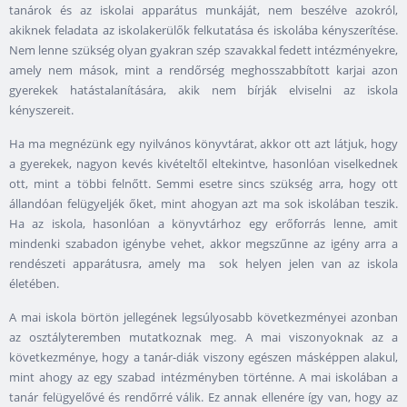
tanárok és az iskolai apparátus munkáját, nem beszélve azokról,
akiknek feladata az iskolakerülők felkutatása és iskolába kényszerítése.
Nem lenne szükség olyan gyakran szép szavakkal fedett intézményekre,
amely nem mások, mint a rendőrség meghosszabbított karjai azon
gyerekek hatástalanítására, akik nem bírják elviselni az iskola
kényszereit.
Ha ma megnézünk egy nyilvános könyvtárat, akkor ott azt látjuk, hogy
a gyerekek, nagyon kevés kivételtől eltekintve, hasonlóan viselkednek
ott, mint a többi felnőtt. Semmi esetre sincs szükség arra, hogy ott
állandóan felügyeljék őket, mint ahogyan azt ma sok iskolában teszik.
Ha az iskola, hasonlóan a könyvtárhoz egy erőforrás lenne, amit
mindenki szabadon igénybe vehet, akkor megszűnne az igény arra a
rendészeti apparátusra, amely ma sok helyen jelen van az iskola
életében.
A mai iskola börtön jellegének legsúlyosabb következményei azonban
az osztályteremben mutatkoznak meg. A mai viszonyoknak az a
következménye, hogy a tanár-diák viszony egészen másképpen alakul,
mint ahogy az egy szabad intézményben történne. A mai iskolában a
tanár felügyelővé és rendőrré válik. Ez annak ellenére így van, hogy az