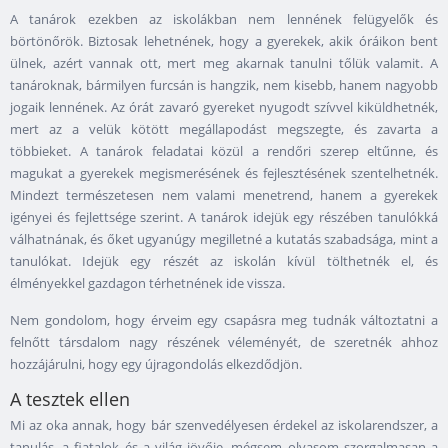
A tanárok ezekben az iskolákban nem lennének felügyelők és
börtönőrök. Biztosak lehetnének, hogy a gyerekek, akik óráikon bent
ülnek, azért vannak ott, mert meg akarnak tanulni tőlük valamit. A
tanároknak, bármilyen furcsán is hangzik, nem kisebb, hanem nagyobb
jogaik lennének. Az órát zavaró gyereket nyugodt szívvel kiküldhetnék,
mert az a velük kötött megállapodást megszegte, és zavarta a
többieket. A tanárok feladatai közül a rendőri szerep eltűnne, és
magukat a gyerekek megismerésének és fejlesztésének szentelhetnék.
Mindezt természetesen nem valami menetrend, hanem a gyerekek
igényei és fejlettsége szerint. A tanárok idejük egy részében tanulókká
válhatnának, és őket ugyanúgy megilletné a kutatás szabadsága, mint a
tanulókat. Idejük egy részét az iskolán kívül tölthetnék el, és
élményekkel gazdagon térhetnének ide vissza.
Nem gondolom, hogy érveim egy csapásra meg tudnák változtatni a
felnőtt társdalom nagy részének véleményét, de szeretnék ahhoz
hozzájárulni, hogy egy újragondolás elkezdődjön.
A tesztek ellen
Mi az oka annak, hogy bár szenvedélyesen érdekel az iskolarendszer, a
tanulás, a fiatalok és a világ jövője, mégsem olvasom szorgalmasan a