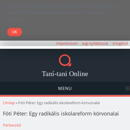
Kedves Olvasó! Weboldalunk böngészésével Ön elfogadja, hogy a
felhasználói élmény javítása céljából cookie-kat használunk.
Köszönjük!
Impresszum
Jogi nyilatkozat
A logóról
Taní-tani Online
MENU
Jelenlegi hely
Címlap
» Fóti Péter: Egy radikális iskolareform körvonalai
Fóti Péter: Egy radikális iskolareform körvonalai
Párbeszéd