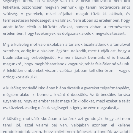
segítséget kérni, ha szüksége van rá. A belső motivációt nem kell
felkelteni, ösztönösen megvan bennünk, így tanári motivációra sincs
szükség. A gyerekek, mivel céljaikat maguk tűzik ki, aktívak, és
természetesen felelősséget is vállalnak. Nem abban az értelemben, hogy
adott időre elérik a kitűzött célokat, hanem abban a természetes
értelemben, hogy tevékenyek, és dolgoznak a célok megvalósításáért.
Míg a külsőleg motiváló iskolában a tanárok bizalmatlanok a tanulóval
szemben, addig itt a bizalom légköre uralkodik, mert tudják azt, hogy a
bizalmatlanság önbeteljesítő. Ha nem bíznak bennünk, el is hisszük
magunkról, hogy megbízhatatlanok vagyunk, tehát felelőtlenné válunk.
A felelőtlen embereket viszont valóban jobban kell ellenőrizni – vagyis
ördögi kör alakul ki.
A külsőleg motiváló iskolában hiába dicsérik a gyereket teljesítményéért,
mégsem alakul ki benne a kívánt önbecsülés. Az önbecsülés forrása
ugyanis az, hogy az ember saját maga tűz ki célokat, majd ezeket a saját
eszközeivel, esetleg mások segítségét is igénybe véve megvalósítja.
A külsőleg motiváló iskolában a tanárok azt gondolják, hogy aki nem
tanul jól, azzal valami baj van. Valójában azonban el kellene
gondolkodniuk azon, hogy miért nem képesek a tanulók az adott