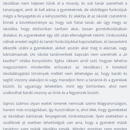
iskolában nem teljesen tűnik el a mosoly, és sok tanár szeretheti a
tananyagot, amit át kell adnia a gyerekeknek, de elsődleges funkciójuk
mégis a fenyegetés és a kényszerítés. Ez alakítja át az iskolát csatatérré.
Ennek a következménye az, hogy sok fiatal tanár, aki úgy megy az
iskolába, hogy elsősorban tanítani akar, lassan gondolkodásában
átalakul, és a gyerekeket egy idő után ellenségének tekinti. Cinikusokká
válnak eredeti segítő és tanári funkciójukkal kapcsolatban, és lassanként
elkezdik utálni a gyerekeket, akiket azután akár meg is aláznak, vagy
bántalmaznak. (Az iskolai tanárverések kapcsán nem szeretnék a „ki
kezdte?” vitába bonyolódni. Egész cikkem arról szól, hogyan lehetne
megszüntetni mindenféle erőszakot az iskolában.) A kötelező
iskolalátogatási törvények mellett nem lehetséges az, hogy baráti és
segítő viszony alakuljon ki vagy maradjon fenn a tanárok és a gyerekek
között. Ez ugyanúgy lehetetlen, mint egy börtönben, ahol nem
uralkodhat baráti viszony az őrök és a fegyencek között.
Sajnos számos olyan esetet ismerek nemcsak szerte Magyarországon,
hanem más országokban, így Ausztriában is, ahol élek, hogy gyerekeket
az iskolában bántanak, fenyegetnek, tönkretesznek. Ilyen esetekben a
szülőknek jó esetben lehetőségük van arra, hogy a gyereket másik
tanárhoz vagy másik iskolába vigyék. Mindez azonban nem minden