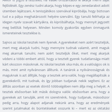
Akkor is jogos a tesztelés, ha valaki önszántából le akarja mérni saját
fejlődését. Egy zenész tudni akarja, hogy képes-e egy zenedarabot adott
ütemben lejátszani, A teniszjátékos szerváival kipróbálja, hogy biztosan
tud e a pálya meghatározott helyére szerválni. Egy tanuló felírhatja az
idegen nyelv szavait kártyákra, és kipróbálhatja, hogy mennyit jegyzett
meg belőlük helyesen. Minden komoly gyakorlás egyben önmagunk
ismereteinek tesztelése is.
Sajnos az iskolai tesztek nem ilyenek. A gyerekeket nem azért teszteljük,
mert meg akarjuk tudni, hogy mennyire tudnak valamit, amit maguk
meg akarnak tanulni, nem azért teszteljük őket, mert meg akarjuk
védeni a többi embert attól, hogy a tesztelt gyerek tudatlansága miatt
kárt okozzon másoknak. Az iskolai tesztek oka más, és a valóságos ok is
más, mint amit nyilvánosan állítunk. A tanárok a nyilvánosságnak és
maguknak is azt állítják, hogy a tesztek arra valók, hogy megállapítsák a
gyerekekről, mit tudnak, és így jobban tudjanak nekik segíteni. Ez az
állítás azonban az esetek döntő többségében nem állja meg a helyét. A
tesztek elsősorban két másik dologra valók: elsősorban arra, hogy a
gyerekek azt tanulják, amit mi szeretnénk, hogy tudjanak, másodszor
pedig arra, hogy alapot adjanak nekünk arra, hogy az eredmények
szerint jutalmakat és büntetéseket osszunk ki – mert ez az oktatási