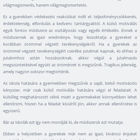
világmegismerés, hanem világmegismertetés.
Ez a gyerekben védekezési reakciókat indít el: teljesítménycsökkenés,
érdektelenség, elfordulás a kedvenc tantárgyaktól. A külső motiválás
egyik fontos módszere az osztályozás vagy egyéb értékelés. Ennek a
módszernek az igazi eredménye, hogy leszoktatja a gyereket a
korábban örömmel végzett tevékenységekről. Ha a gyerekek az
örömmel végzett tevékenységért cserébe jutalmat kapnak, és ehhez a
jutalomhoz aztán hozzászoknak, akkor végül a jutalmazás
megszüntetésével együtt az örömérzet is megszűnik. Tragikus jelenség,
amely nagyon sokszor megtörténik.
Az iskola hatására a gyermekben megszűnik a saját, belső motivációs
kényszer, már csak külső motiválás hatására végzi el feladatait. A
külsőleg meghatározott célok miatt a gyermekeket könnyebben lehet
ellenőrizni, hiszen ha a feladat kívülről jön, akkor annak ellenőrzése is
egyszerű.
Bár az iskolák ezt így nem mondják ki, de módszerük ezt mutatja.
Ebben a helyzetben a gyerekek már nem az igazi, kíváncsi énjüket