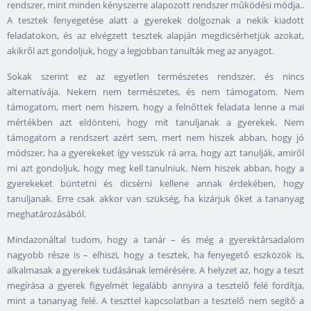
rendszer, mint minden kényszerre alapozott rendszer működési módja..
A tesztek fenyegetése alatt a gyerekek dolgoznak a nekik kiadott
feladatokon, és az elvégzett tesztek alapján megdicsérhetjük azokat,
akikről azt gondoljuk, hogy a legjobban tanulták meg az anyagot.
Sokak szerint ez az egyetlen természetes rendszer, és nincs
alternatívája. Nekem nem természetes, és nem támogatom. Nem
támogatom, mert nem hiszem, hogy a felnőttek feladata lenne a mai
mértékben azt eldönteni, hogy mit tanuljanak a gyerekek. Nem
támogatom a rendszert azért sem, mert nem hiszek abban, hogy jó
módszer, ha a gyerekeket így vesszük rá arra, hogy azt tanulják, amiről
mi azt gondoljuk, hogy meg kell tanulniuk. Nem hiszek abban, hogy a
gyerekeket büntetni és dicsérni kellene annak érdekében, hogy
tanuljanak. Erre csak akkor van szükség, ha kizárjuk őket a tananyag
meghatározásából.
Mindazonáltal tudom, hogy a tanár – és még a gyerektársadalom
nagyobb része is – elhiszi, hogy a tesztek, ha fenyegető eszközök is,
alkalmasak a gyerekek tudásának lemérésére. A helyzet az, hogy a teszt
megírása a gyerek figyelmét legalább annyira a tesztelő felé fordítja,
mint a tananyag felé. A teszttel kapcsolatban a tesztelő nem segítő a