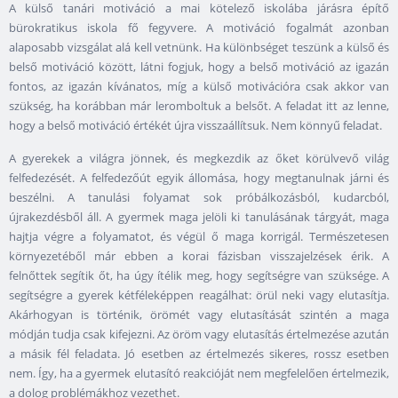
A külső tanári motiváció a mai kötelező iskolába járásra építő
bürokratikus iskola fő fegyvere. A motiváció fogalmát azonban
alaposabb vizsgálat alá kell vetnünk. Ha különbséget teszünk a külső és
belső motiváció között, látni fogjuk, hogy a belső motiváció az igazán
fontos, az igazán kívánatos, míg a külső motivációra csak akkor van
szükség, ha korábban már leromboltuk a belsőt. A feladat itt az lenne,
hogy a belső motiváció értékét újra visszaállítsuk. Nem könnyű feladat.
A gyerekek a világra jönnek, és megkezdik az őket körülvevő világ
felfedezését. A felfedezőút egyik állomása, hogy megtanulnak járni és
beszélni. A tanulási folyamat sok próbálkozásból, kudarcból,
újrakezdésből áll. A gyermek maga jelöli ki tanulásának tárgyát, maga
hajtja végre a folyamatot, és végül ő maga korrigál. Természetesen
környezetéből már ebben a korai fázisban visszajelzések érik. A
felnőttek segítik őt, ha úgy ítélik meg, hogy segítségre van szüksége. A
segítségre a gyerek kétféleképpen reagálhat: örül neki vagy elutasítja.
Akárhogyan is történik, örömét vagy elutasítását szintén a maga
módján tudja csak kifejezni. Az öröm vagy elutasítás értelmezése azután
a másik fél feladata. Jó esetben az értelmezés sikeres, rossz esetben
nem. Így, ha a gyermek elutasító reakcióját nem megfelelően értelmezik,
a dolog problémákhoz vezethet.