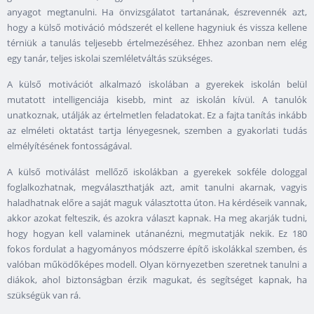
anyagot megtanulni. Ha önvizsgálatot tartanának, észrevennék azt,
hogy a külső motiváció módszerét el kellene hagyniuk és vissza kellene
térniük a tanulás teljesebb értelmezéséhez. Ehhez azonban nem elég
egy tanár, teljes iskolai szemléletváltás szükséges.
A külső motivációt alkalmazó iskolában a gyerekek iskolán belül
mutatott intelligenciája kisebb, mint az iskolán kívül. A tanulók
unatkoznak, utálják az értelmetlen feladatokat. Ez a fajta tanítás inkább
az elméleti oktatást tartja lényegesnek, szemben a gyakorlati tudás
elmélyítésének fontosságával.
A külső motiválást mellőző iskolákban a gyerekek sokféle dologgal
foglalkozhatnak, megválaszthatják azt, amit tanulni akarnak, vagyis
haladhatnak előre a saját maguk választotta úton. Ha kérdéseik vannak,
akkor azokat felteszik, és azokra választ kapnak. Ha meg akarják tudni,
hogy hogyan kell valaminek utánanézni, megmutatják nekik. Ez 180
fokos fordulat a hagyományos módszerre építő iskolákkal szemben, és
valóban működőképes modell. Olyan környezetben szeretnek tanulni a
diákok, ahol biztonságban érzik magukat, és segítséget kapnak, ha
szükségük van rá.