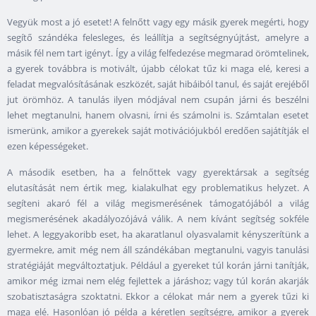
Vegyük most a jó esetet! A felnőtt vagy egy másik gyerek megérti, hogy
segítő szándéka felesleges, és leállítja a segítségnyújtást, amelyre a
másik fél nem tart igényt. Így a világ felfedezése megmarad örömtelinek,
a gyerek továbbra is motivált, újabb célokat tűz ki maga elé, keresi a
feladat megvalósításának eszközét, saját hibáiból tanul, és saját erejéből
jut örömhöz. A tanulás ilyen módjával nem csupán járni és beszélni
lehet megtanulni, hanem olvasni, írni és számolni is. Számtalan esetet
ismerünk, amikor a gyerekek saját motivációjukból eredően sajátítják el
ezen képességeket.
A második esetben, ha a felnőttek vagy gyerektársak a segítség
elutasítását nem értik meg, kialakulhat egy problematikus helyzet. A
segíteni akaró fél a világ megismerésének támogatójából a világ
megismerésének akadályozójává válik. A nem kívánt segítség sokféle
lehet. A leggyakoribb eset, ha akaratlanul olyasvalamit kényszerítünk a
gyermekre, amit még nem áll szándékában megtanulni, vagyis tanulási
stratégiáját megváltoztatjuk. Például a gyereket túl korán járni tanítják,
amikor még izmai nem elég fejlettek a járáshoz; vagy túl korán akarják
szobatisztaságra szoktatni. Ekkor a célokat már nem a gyerek tűzi ki
maga elé. Hasonlóan jó példa a kéretlen segítségre, amikor a gyerek