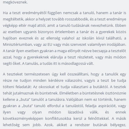
megköveznek.
Ha a teszt eredményétől függően nemcsak a tanuló, hanem a tanár is
megítéltetik, akkor a helyzet tovább rosszabbodik, és a teszt eredménye
végképp eltér majd attól, amit a tanuló tudásának nevezhetünk. Ebben
az esetben ugyanis bizonyos értelemben a tanár és a gyerekek közös
hajóban eveznek és az ellenség valahol az iskolán kívül található, a
Minisztériumban, vagy az EU vagy más szervezet valamilyen irodájában.
A tanár ilyen esetben gyakran a maga előnyét nézve becsapja a tesztelőt
azzal, hogy a gyerekeknek elárulja a teszt részleteit, vagy más módon
segíti őket. A tanulás, a tudás itt is másodlagossá vált.
A teszteket természetesen úgy kell összeállítani, hogy a tanulók egy
része ne tudjon minden kérdésre válaszolni, vagyis a teszt be tudja
tölteni feladatát: Az okosokat el tudja választani a butáktól. A tesztek
tehát jutalmaznak és büntetnek. Elméletben a büntetésnek ösztönöznie
kellene a „buta” tanulót a tanulásra. Valójában nem ez történik, hanem
gyakran a „buta” tanuló elfordul a tanulástól, feladja aspirációit, vagy
ilyen vagy olyan módon lázadóvá válik, és ennek
következményeképpen konfliktusokba kerül a felnőttekkel. A másik
lehetőség sem jobb. Azok, akiket a rendszer butának bélyegez,