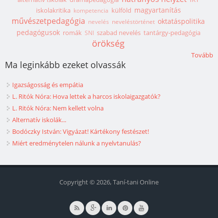
magyartanítás
iskolakritika
külföld
kompetencia
művészetpedagógia
oktatáspolitika
nevelés
neveléstörténet
pedagógusok
romák
szabad nevelés
tantárgy-pedagógia
SNI
örökség
Tovább
Ma leginkább ezeket olvassák
Igazságosság és empátia
L. Ritók Nóra: Hova lettek a harcos iskolaigazgatók?
L. Ritók Nóra: Nem kellett volna
Alternatív iskolák...
Bodóczky István: Vigyázat! Kártékony festészet!
Miért eredménytelen nálunk a nyelvtanulás?
Copyright © 2026, Taní-tani Online