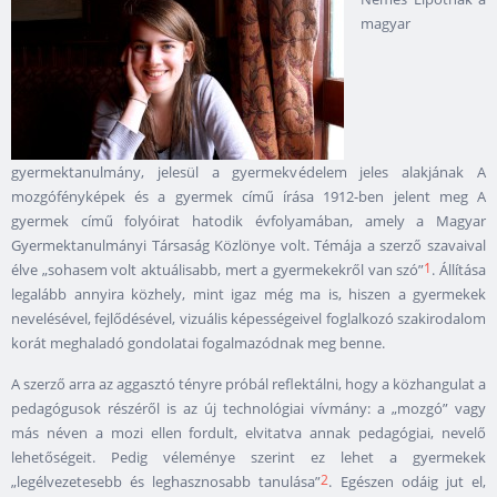
magyar
gyermektanulmány, jelesül a gyermekvédelem jeles alakjának A
mozgófényképek és a gyermek című írása 1912-ben jelent meg A
gyermek című folyóirat hatodik évfolyamában, amely a Magyar
Gyermektanulmányi Társaság Közlönye volt. Témája a szerző szavaival
1
élve „sohasem volt aktuálisabb, mert a gyermekekről van szó”
. Állítása
legalább annyira közhely, mint igaz még ma is, hiszen a gyermekek
nevelésével, fejlődésével, vizuális képességeivel foglalkozó szakirodalom
korát meghaladó gondolatai fogalmazódnak meg benne.
A szerző arra az aggasztó tényre próbál reflektálni, hogy a közhangulat a
pedagógusok részéről is az új technológiai vívmány: a „mozgó” vagy
más néven a mozi ellen fordult, elvitatva annak pedagógiai, nevelő
lehetőségeit. Pedig véleménye szerint ez lehet a gyermekek
2
„legélvezetesebb és leghasznosabb tanulása”
. Egészen odáig jut el,