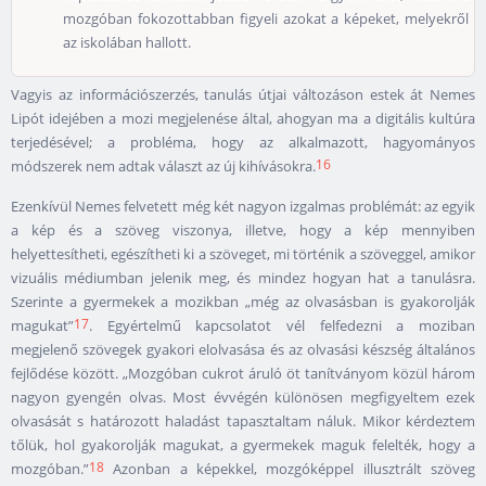
mozgóban fokozottabban figyeli azokat a képeket, melyekről
az iskolában hallott.
Vagyis az információszerzés, tanulás útjai változáson estek át Nemes
Lipót idejében a mozi megjelenése által, ahogyan ma a digitális kultúra
terjedésével; a probléma, hogy az alkalmazott, hagyományos
16
módszerek nem adtak választ az új kihívásokra.
Ezenkívül Nemes felvetett még két nagyon izgalmas problémát: az egyik
a kép és a szöveg viszonya, illetve, hogy a kép mennyiben
helyettesítheti, egészítheti ki a szöveget, mi történik a szöveggel, amikor
vizuális médiumban jelenik meg, és mindez hogyan hat a tanulásra.
Szerinte a gyermekek a mozikban „még az olvasásban is gyakorolják
17
magukat”
. Egyértelmű kapcsolatot vél felfedezni a moziban
megjelenő szövegek gyakori elolvasása és az olvasási készség általános
fejlődése között. „Mozgóban cukrot áruló öt tanítványom közül három
nagyon gyengén olvas. Most évvégén különösen megfigyeltem ezek
olvasását s határozott haladást tapasztaltam náluk. Mikor kérdeztem
tőlük, hol gyakorolják magukat, a gyermekek maguk felelték, hogy a
18
mozgóban.”
Azonban a képekkel, mozgóképpel illusztrált szöveg