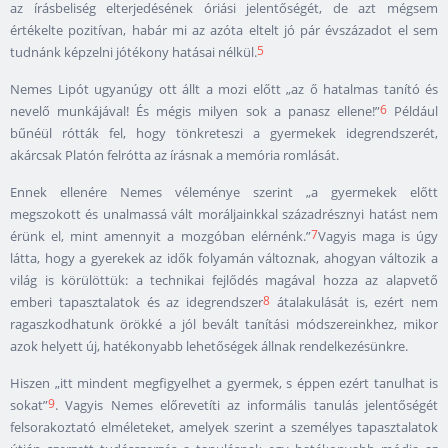
az írásbeliség elterjedésének óriási jelentőségét, de azt mégsem
értékelte pozitívan, habár mi az azóta eltelt jó pár évszázadot el sem
5
tudnánk képzelni jótékony hatásai nélkül.
Nemes Lipót ugyanúgy ott állt a mozi előtt „az ő hatalmas tanító és
6
nevelő munkájával! És mégis milyen sok a panasz ellene!”
Például
bűnéül rótták fel, hogy tönkreteszi a gyermekek idegrendszerét,
akárcsak Platón felrótta az írásnak a memória romlását.
Ennek ellenére Nemes véleménye szerint „a gyermekek előtt
megszokott és unalmassá vált moráljainkkal századrésznyi hatást nem
7
érünk el, mint amennyit a mozgóban elérnénk.”
Vagyis maga is úgy
látta, hogy a gyerekek az idők folyamán változnak, ahogyan változik a
világ is körülöttük: a technikai fejlődés magával hozza az alapvető
8
emberi tapasztalatok és az idegrendszer
átalakulását is, ezért nem
ragaszkodhatunk örökké a jól bevált tanítási módszereinkhez, mikor
azok helyett új, hatékonyabb lehetőségek állnak rendelkezésünkre.
Hiszen „itt mindent megfigyelhet a gyermek, s éppen ezért tanulhat is
9
sokat”
. Vagyis Nemes előrevetíti az informális tanulás jelentőségét
felsorakoztató elméleteket, amelyek szerint a személyes tapasztalatok