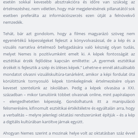
esetén sokkal kevesebb absztrakcióra és időre van szükség az
értelmezéshez, nem véletlen, hogy már megjelenésének pillanatától sok
esetben preferálta az információszerzés ezen útját a felnövekvő
nemzedék.
Tehát, bár azt gondolom, hogy a filmes magyarázó szöveg nem
egyenértékű képességeket fejleszt a könyvolvasással, de a kép és a
vizuális narratíva értelmező befogadására való készség olyan tudás,
melyet Nemes is pozitívumként emelt ki. A képek fontosságát az
esztétikai érzék fejlődése kapcsán említette: „A gyermek esztétikai
érzékét is fejlesztik a szép és ízléses képek.” Lehetne-e ennél aktuálisabb
mondatot olvasni vizuáliskultúra-tanárként, amikor a képi fordulat óta
körülöttünk tornyosuló képek tömkelegének értelmezésére olyan
keveset szentelünk az iskolában. Pedig a képek olvasása a XXI.
században – mikor tanulóink többet olvasnak online, mint papíralapon
– elengedhetetlen képesség. Gondolhatunk itt a manipuláció
felismerésére, kifinomult esztétikai értékítéletre és egyáltalán arra, hogy
a verbalitás – melyre jelenlegi oktatási rendszerünket építjük – és a kép
a digitális kultúrában karöltve járnak együtt.
Ahogyan Nemes szerint a mozinak helye volt az oktatásban száz évvel