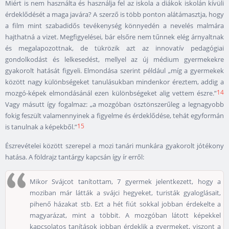
Miért is nem használta és használja fel az iskola a diákok iskolán kívüli
érdeklődését a maga javára? A szerző is több ponton alátámasztja, hogy
a film mint szabadidős tevékenység könnyedén a nevelés malmára
hajthatná a vizet. Megfigyelései, bár elsőre nem tűnnek elég árnyaltnak
és megalapozottnak, de tükrözik azt az innovatív pedagógiai
gondolkodást és lelkesedést, mellyel az új médium gyermekekre
gyakorolt hatását figyeli. Elmondása szerint például „míg a gyermekek
között nagy különbségeket tanulásukban mindenkor éreztem, addig a
14
mozgó-képek elmondásánál ezen különbségeket alig vettem észre.”
Vagy másutt így fogalmaz: „a mozgóban ösztönszerűleg a legnagyobb
fokig feszült valamennyinek a figyelme és érdeklődése, tehát egyformán
15
is tanulnak a képekből.”
Észrevételei között szerepel a mozi tanári munkára gyakorolt jótékony
hatása. A földrajz tantárgy kapcsán így ír erről:
Mikor Svájcot tanítottam, 7 gyermek jelentkezett, hogy a
moziban már látták a svájci hegyeket, turisták gyaloglásait,
pihenő házakat stb. Ezt a hét fiút sokkal jobban érdekelte a
magyarázat, mint a többit. A mozgóban látott képekkel
kapcsolatos tanítások jobban érdeklik a gyermeket, viszont a