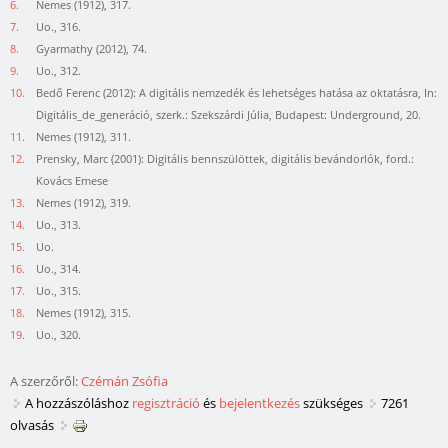
6.
Nemes (1912), 317.
7.
Uo., 316.
8.
Gyarmathy (2012), 74.
9.
Uo., 312.
10.
Bedő Ferenc (2012): A digitális nemzedék és lehetséges hatása az oktatásra, In:
Digitális_de_generáció, szerk.: Szekszárdi Júlia, Budapest: Underground, 20.
11.
Nemes (1912), 311.
12.
Prensky, Marc (2001): Digitális bennszülöttek, digitális bevándorlók, ford.:
Kovács Emese
13.
Nemes (1912), 319.
14.
Uo., 313.
15.
Uo.
16.
Uo., 314.
17.
Uo., 315.
18.
Nemes (1912), 315.
19.
Uo., 320.
A szerzőről:
Czémán Zsófia
A hozzászóláshoz
regisztráció
és
bejelentkezés
szükséges
7261
olvasás