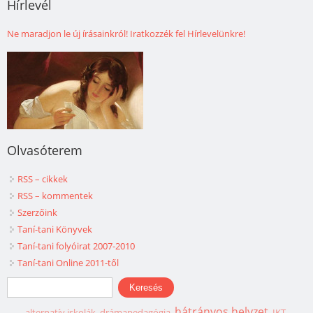
Hírlevél
Ne maradjon le új írásainkról! Iratkozzék fel Hírlevelünkre!
Olvasóterem
RSS – cikkek
RSS – kommentek
Szerzőink
Taní-tani Könyvek
Taní-tani folyóirat 2007-2010
Taní-tani Online 2011-től
Keresés űrlap
Keresés
hátrányos helyzet
alternatív iskolák
drámapedagógia
IKT