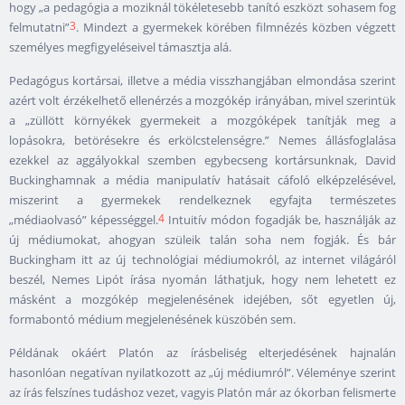
hogy „a pedagógia a moziknál tökéletesebb tanító eszközt sohasem fog
3
felmutatni”
. Mindezt a gyermekek körében filmnézés közben végzett
személyes megfigyeléseivel támasztja alá.
Pedagógus kortársai, illetve a média visszhangjában elmondása szerint
azért volt érzékelhető ellenérzés a mozgókép irányában, mivel szerintük
a „züllött környékek gyermekeit a mozgóképek tanítják meg a
lopásokra, betörésekre és erkölcstelenségre.” Nemes állásfoglalása
ezekkel az aggályokkal szemben egybecseng kortársunknak, David
Buckinghamnak a média manipulatív hatásait cáfoló elképzelésével,
miszerint a gyermekek rendelkeznek egyfajta természetes
4
„médiaolvasó” képességgel.
Intuitív módon fogadják be, használják az
új médiumokat, ahogyan szüleik talán soha nem fogják. És bár
Buckingham itt az új technológiai médiumokról, az internet világáról
beszél, Nemes Lipót írása nyomán láthatjuk, hogy nem lehetett ez
másként a mozgókép megjelenésének idejében, sőt egyetlen új,
formabontó médium megjelenésének küszöbén sem.
Példának okáért Platón az írásbeliség elterjedésének hajnalán
hasonlóan negatívan nyilatkozott az „új médiumról”. Véleménye szerint
az írás felszínes tudáshoz vezet, vagyis Platón már az ókorban felismerte