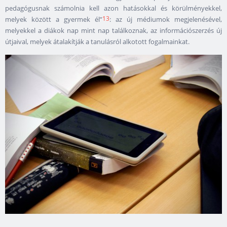
pedagógusnak számolnia kell azon hatásokkal és körülményekkel,
13
melyek között a gyermek él”
: az új médiumok megjelenésével,
melyekkel a diákok nap mint nap találkoznak, az információszerzés új
útjaival, melyek átalakítják a tanulásról alkotott fogalmainkat.