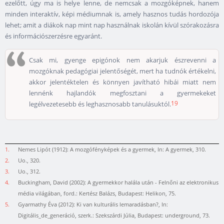
ezelőtt, úgy ma is helye lenne, de nemcsak a mozgóképnek, hanem
minden interaktív, képi médiumnak is, amely hasznos tudás hordozója
lehet; amit a diákok nap mint nap használnak iskolán kívül szórakozásra
és információszerzésre egyaránt.
Csak mi, gyenge epigónok nem akarjuk észrevenni a
mozgóknak pedagógiai jelentőségét, mert ha tudnók értékelni,
akkor jelentéktelen és könnyen javítható hibái miatt nem
lennénk hajlandók megfosztani a gyermekeket
19
legélvezetesebb és leghasznosabb tanulásuktól.
1.
Nemes Lipót (1912): A mozgófényképek és a gyermek, In: A gyermek, 310.
2.
Uo., 320.
3.
Uo., 312.
4.
Buckingham, David (2002): A gyermekkor halála után - Felnőni az elektronikus
média világában, ford.: Kertész Balázs, Budapest: Helikon, 75.
5.
Gyarmathy Éva (2012): Ki van kulturális lemaradásban?, In:
Digitális_de_generáció, szerk.: Szekszárdi Júlia, Budapest: underground, 73.