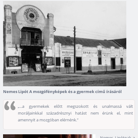
Nemes Lipót A mozgófényképek és a gyermek című írásáról
„...a gyermekek előtt megszokott és unalmassá vált
moráljainkkal századrésznyi hatást nem érünk el, mint
amennyit a mozgóban elérnénk.”
Nemes Lipótnak a