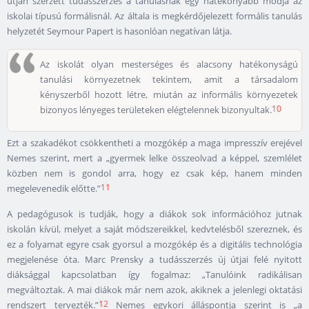
útján szerzett tudásszerzés a tanulásnak egy hatékonyabb módja az
iskolai típusú formálisnál. Az általa is megkérdőjelezett formális tanulás
helyzetét Seymour Papert is hasonlóan negatívan látja.
Az iskolát olyan mesterséges és alacsony hatékonyságú
tanulási környezetnek tekintem, amit a társadalom
kényszerből hozott létre, miután az informális környezetek
10
bizonyos lényeges területeken elégtelennek bizonyultak.
Ezt a szakadékot csökkentheti a mozgókép a maga impresszív erejével
Nemes szerint, mert a „gyermek lelke összeolvad a képpel, szemlélet
közben nem is gondol arra, hogy ez csak kép, hanem minden
11
megelevenedik előtte.”
A pedagógusok is tudják, hogy a diákok sok információhoz jutnak
iskolán kívül, melyet a saját módszereikkel, kedvtelésből szereznek, és
ez a folyamat egyre csak gyorsul a mozgókép és a digitális technológia
megjelenése óta. Marc Prensky a tudásszerzés új útjai felé nyitott
diáksággal kapcsolatban így fogalmaz: „Tanulóink radikálisan
megváltoztak. A mai diákok már nem azok, akiknek a jelenlegi oktatási
12
rendszert tervezték.”
Nemes egykori álláspontja szerint is „a