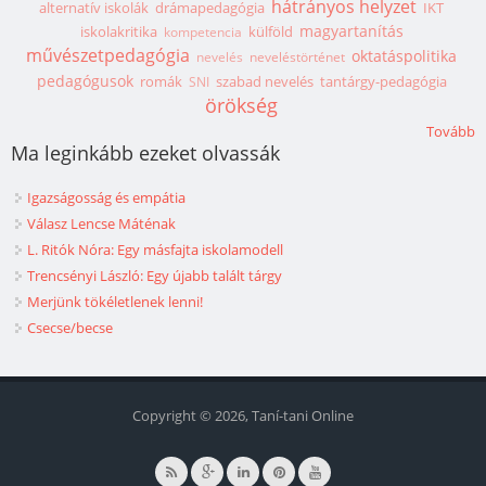
hátrányos helyzet
alternatív iskolák
drámapedagógia
IKT
magyartanítás
iskolakritika
külföld
kompetencia
művészetpedagógia
oktatáspolitika
nevelés
neveléstörténet
pedagógusok
romák
szabad nevelés
tantárgy-pedagógia
SNI
örökség
Tovább
Ma leginkább ezeket olvassák
Igazságosság és empátia
Válasz Lencse Máténak
L. Ritók Nóra: Egy másfajta iskolamodell
Trencsényi László: Egy újabb talált tárgy
Merjünk tökéletlenek lenni!
Csecse/becse
Copyright © 2026, Taní-tani Online