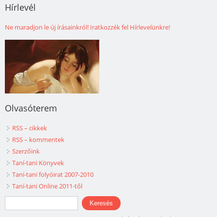
Hírlevél
Ne maradjon le új írásainkról! Iratkozzék fel Hírlevelünkre!
Olvasóterem
RSS – cikkek
RSS – kommentek
Szerzőink
Taní-tani Könyvek
Taní-tani folyóirat 2007-2010
Taní-tani Online 2011-től
Keresés űrlap
Keresés