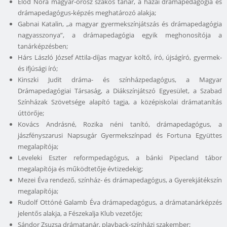
Előd Nóra magyar-orosz szakos tanár, a hazai drámapedagógia és
drámapedagógus-képzés meghatározó alakja;
Gabnai Katalin, „a magyar gyermekszínjátszás és drámapedagógia
nagyasszonya”, a drámapedagógia egyik meghonosítója a
tanárképzésben;
Hárs László József Attila-díjas magyar költő, író, újságíró, gyermek-
és ifjúsági író;
Kinszki Judit dráma- és színházpedagógus, a Magyar
Drámapedagógiai Társaság, a Diákszínjátszó Egyesület, a Szabad
Színházak Szövetsége alapító tagja, a középiskolai drámatanítás
úttörője;
Kovács Andrásné, Rozika néni tanító, drámapedagógus, a
jászfényszarusi Napsugár Gyermekszínpad és Fortuna Együttes
megalapítója;
Leveleki Eszter reformpedagógus, a bánki Pipecland tábor
megalapítója és működtetője évtizedekig;
Mezei Éva rendező, színház- és drámapedagógus, a Gyerekjátékszín
megalapítója;
Rudolf Ottóné Galamb Éva drámapedagógus, a drámatanárképzés
jelentős alakja, a Fészekalja Klub vezetője;
Sándor Zsuzsa drámatanár, playback-színházi szakember;