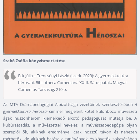
Szabó Zsófia könyvismertetése
Eck Júlia – Trencsényi László (szerk. 2023): A gyermekkultúra
héroszai. Bibliotheca Comeniana XXIII. Sárospatak, Magyar
Comenius Társaság, 210 o.
Az MTA Drámapedagógiai Albizottsága vezetőinek szerkesztésében
A
gyermekkultúra héroszai
címmel megjelent kötet különböző művészeti
ágak huszonhárom kiemelkedő alkotó pedagógusát mutatja be. A
kultúraátadás, a művészettel nevelés, a művészetpedagógia olyan
szereplői ők, akiknek eredményei csak hosszú távon és nehezen
mérhetők, de akiknek hatása a tanítványok és követők sokaságában