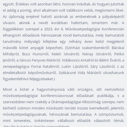
együtt. Érdekes volt azonban látni, honnan indultak, és hogyan jutottak
el addig a pontig, ahol alkalmam volt találkozni velük, megismerni őket.
Az újdonság erejével hatott azoknak az embereknek a pályaképéről
olvasni, akinek a nevét korábban hallottam, ismertem már. A
függelékben szerepel a 2023. évi 6. Művészetpedagógiai Konferencián
elhangzott előadások héroszainak rövid bemutatása, mely bemutatók
tanulmány mélységű kifejtése egy néhány éven belül megjelenő
második kötet anyagát képezheti. (Színházi szakemberekről: Bácskai
Mihályról, Bucz Hunorról, Keleti Istvánról, Nánay Istvánról, Petkó
Jenőről, a táncos Fenyves Márkról, Vidákovics Antalról és Bálint Éváról, a
zenepedagógus Forrai Katalinról, Lukin Lászlóról, Sáry Lászlóról, s az
elméletalkotó képzőművészről, Székácsné Vida Máriáról olvashatunk
figyelemfelhívó feljegyzéseket.)
Mivel a kötet a hagyományossá váló országos, sőt nemzetközi
művészetpedagógiai konferenciasorozat előadásait publikálja, s a
szervezésben nem csekély a Drámapedagógiai Albizottság szerepe, nem
kérhető számon minden művészeti terület összes kiemelkedő, jelentős
művészetpedagógusának, héroszának bemutatása. A szimpóziumok,
mint ismeretes, önkéntesen vállalkozó előadók választott témái,
aktuális kutatásai alapján szerveződnek.