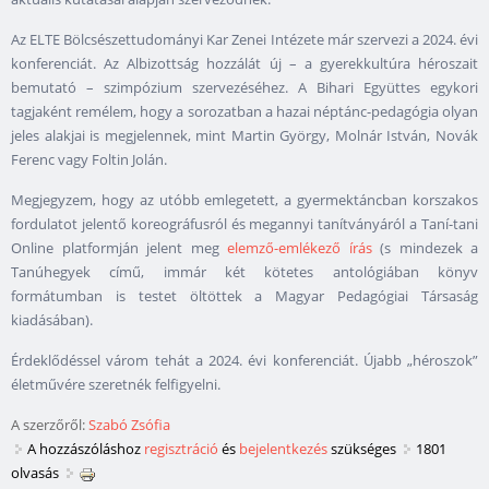
Az ELTE Bölcsészettudományi Kar Zenei Intézete már szervezi a 2024. évi
konferenciát. Az Albizottság hozzálát új – a gyerekkultúra héroszait
bemutató – szimpózium szervezéséhez. A Bihari Együttes egykori
tagjaként remélem, hogy a sorozatban a hazai néptánc-pedagógia olyan
jeles alakjai is megjelennek, mint Martin György, Molnár István, Novák
Ferenc vagy Foltin Jolán.
Megjegyzem, hogy az utóbb emlegetett, a gyermektáncban korszakos
fordulatot jelentő koreográfusról és megannyi tanítványáról a Taní-tani
Online platformján jelent meg
elemző-emlékező írás
(s mindezek a
Tanúhegyek című, immár két kötetes antológiában könyv
formátumban is testet öltöttek a Magyar Pedagógiai Társaság
kiadásában).
Érdeklődéssel várom tehát a 2024. évi konferenciát. Újabb „héroszok”
életművére szeretnék felfigyelni.
A szerzőről:
Szabó Zsófia
A hozzászóláshoz
regisztráció
és
bejelentkezés
szükséges
1801
olvasás