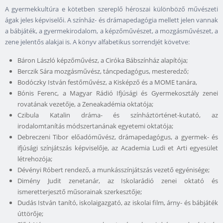
A gyermekkultúra e kötetben szereplő héroszai különböző művészeti
ágak jeles képviselői. A színház- és drámapedagógia mellett jelen vannak
a bábjáték, a gyermekirodalom, a képzőművészet, a mozgásművészet, a
zene jelentős alakjai is. A könyv alfabetikus sorrendjét követve:
Báron László képzőművész, a Ciróka Bábszínház alapítója;
Berczik Sára mozgásművész, táncpedagógus, mesteredző;
Bodóczky István festőművész, a Kisképző és a MOME tanára,
Bónis Ferenc, a Magyar Rádió Ifjúsági és Gyermekosztály zenei
rovatának vezetője, a Zeneakadémia oktatója;
Czibula Katalin dráma- és színháztörténet-kutató, az
irodalomtanítás módszertanának egyetemi oktatója;
Debreczeni Tibor előadóművész, drámapedagógus, a gyermek- és
ifjúsági színjátszás képviselője, az Academia Ludi et Arti egyesület
létrehozója;
Dévényi Róbert rendező, a munkásszínjátszás vezető egyénisége;
Dimény Judit zenetanár, az Iskolarádió zenei oktató és
ismeretterjesztő műsorainak szerkesztője;
Dudás István tanító, iskolaigazgató, az iskolai film, árny- és bábjáték
úttörője;