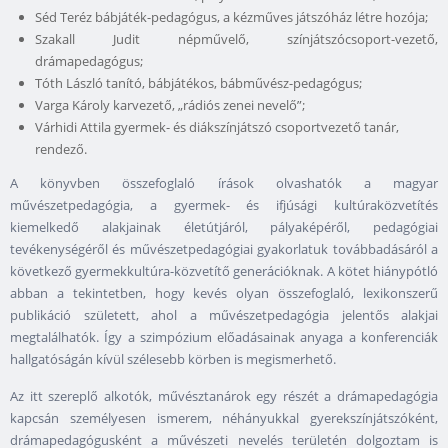
Séd Teréz bábjáték-pedagógus, a kézműves játszóház létre hozója;
Szakall Judit népművelő, színjátszócsoport-vezető,
drámapedagógus;
Tóth László tanító, bábjátékos, bábművész-pedagógus;
Varga Károly karvezető, „rádiós zenei nevelő”;
Várhidi Attila gyermek- és diákszínjátszó csoportvezető tanár,
rendező.
A könyvben összefoglaló írások olvashatók a magyar
művészetpedagógia, a gyermek- és ifjúsági kultúraközvetítés
kiemelkedő alakjainak életútjáról, pályaképéről, pedagógiai
tevékenységéről és művészetpedagógiai gyakorlatuk továbbadásáról a
következő gyermekkultúra-közvetítő generációknak. A kötet hiánypótló
abban a tekintetben, hogy kevés olyan összefoglaló, lexikonszerű
publikáció született, ahol a művészetpedagógia jelentős alakjai
megtalálhatók. Így a szimpózium előadásainak anyaga a konferenciák
hallgatóságán kívül szélesebb körben is megismerhető.
Az itt szereplő alkotók, művésztanárok egy részét a drámapedagógia
kapcsán személyesen ismerem, néhányukkal gyerekszínjátszóként,
drámapedagógusként a művészeti nevelés területén dolgoztam is