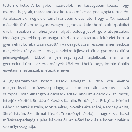
tetten érhető. A könyvben szereplők munkásságában közös, hogy
nyomot hagytak, maradandót alkottak a művészetpedagógia területén.
Az előszónak megfelelő tanulmányban olvasható, hogy a XX. század
második felében Magyarországon igencsak különböző kultúrpolitikai
okok – részben a nehéz jelen helyett boldog jövőt ígérő utópisztikus
ideológia gyerekközpontúsága, részben a diktatúra feltételei közt a
gyermekkultúrába „száműzött” kiválóságok sora, részben a nemzetközi
megfelelés kényszere – magas szintre fejlesztették a gyermekkultúra
jelenségvilágát. (Ebből a jelenségvilágból táplálkozik ma is a
gyermekkultúra – az eredmények közt említhető, hogy immár önálló
egyetemi mesterszak is létezik e néven.)
A gyűjteményben közölt írások anyagát a 2019 óta évente
megrendezett művészetpedagógiai konferenciák azonos nevű
szimpóziumán elhangzó előadások adták, ahol az előadók – az írások,
interjúk készítői: Bordásné Kovács Katalin, Bordás Júlia, Eck Júlia, Körömi
Gábor, Mizerák Katalin, Morva Péter, Novák Géza Máté, Patonay Anita,
Sinkó István, Szentirmai László, Trencsényi László) – maguk is a hazai
művészetpedagógia jeles képviselői. Az előadások és a kötet hitelét a
személyesség adja.