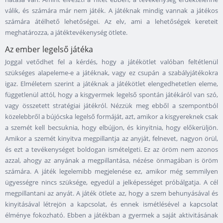
válik, és számára már nem játék. A játéknak mindig vannak a játékos
számára átélhető lehetőségei. Az elv, ami a lehetőségek kereteit
meghatározza, a játéktevékenység ötlete.
Az ember legelső játéka
Joggal vetődhet fel a kérdés, hogy a játékötlet valóban feltétlenül
szükséges alapeleme-e a játéknak, vagy ez csupán a szabályjátékokra
igaz. Elméletem szerint a játéknak a játékötlet elengedhetetlen eleme,
függetlenül attól, hogy a kisgyermek legelső spontán játékáról van szó,
vagy összetett stratégiai játékról. Nézzük meg ebből a szempontból
közelebbről a bújócska legelső formáját, azt, amikor a kisgyereknek csak
a szemét kell becsuknia, hogy elbújjon, és kinyitnia, hogy előkerüljön.
Amikor a szemét kinyitva megpillantja az anyját, felnevet, nagyon örül,
és ezt a tevékenységet boldogan ismételgeti. Ez az öröm nem azonos
azzal, ahogy az anyának a megpillantása, nézése önmagában is öröm
számára. A játék legelemibb megjelenése ez, amikor még semmilyen
ügyességre nincs szüksége, egyedül a jelképességet próbálgatja. A cél
megpillantani az anyát. A játék ötlete az, hogy a szem behunyásával és
kinyitásával létrejön a kapcsolat, és ennek ismétlésével a kapcsolat
élménye fokozható. Ebben a játékban a gyermek a saját aktivitásának