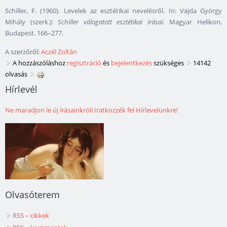
Schiller, F. (1960). Levelek az esztétikai nevelésről. In: Vajda György
Mihály (szerk.):
Schiller válogatott esztétikai írásai
. Magyar Helikon,
Budapest. 166–277.
A szerzőről:
Aczél Zoltán
A hozzászóláshoz
regisztráció
és
bejelentkezés
szükséges
14142
olvasás
Hírlevél
Ne maradjon le új írásainkról! Iratkozzék fel Hírlevelünkre!
Olvasóterem
RSS – cikkek