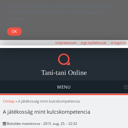
Kedves Olvasó! Weboldalunk böngészésével Ön elfogadja, hogy a
felhasználói élmény javítása céljából cookie-kat használunk.
Köszönjük!
Impresszum
Jogi nyilatkozat
A logóról
Taní-tani Online
MENU
Jelenlegi hely
Címlap
» A játékosság mint kulcskompetencia
A játékosság mint kulcskompetencia
Beküldte
matelencse
- 2015. aug. 25. - 22:32