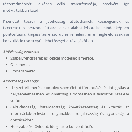
részeredményét jelképes céllá transzformálja, amelyért így
motiváltabban küzd.
Kísérletet teszek a játékosság attitűdjeinek, készségeinek és
ismereteinek beazonosítására, de az alábbi felsorolás mindenképpen
pontosításra, kiegészítésre szorul, és remélem, erre megfelelő szakmai
konzultációk sora nyújt lehetőséget a közeljövőben.
A játékosság ismeretei
Szabályrendszerek és logikai modellek ismerete.
Önismeret.
Emberismeret.
A játékosság készségei
Helyzetfelismerés, komplex szemlélet, differenciálás és integrálás a
helyzetelemzésben, és önállóság a döntésben a feladatok kezelése
során.
Céltudatosság, határozottság, következetesség és kitartás az
információkezelésben, ugyanakkor rugalmasság és gyorsaság a
döntésekben.
Hosszabb és rövidebb ideig tartó koncentráció.