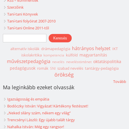
RSS – kommentek
Szerzőink
Taní-tani Könyvek
Taní-tani folyóirat 2007-2010
Taní-tani Online 2011-től
Keresés űrlap
Keresés
hátrányos helyzet
alternatív iskolák
drámapedagógia
IKT
magyartanítás
iskolakritika
külföld
kompetencia
művészetpedagógia
oktatáspolitika
nevelés
neveléstörténet
pedagógusok
romák
szabad nevelés
tantárgy-pedagógia
SNI
örökség
Tovább
Ma leginkább ezeket olvassák
Igazságosság és empátia
Bodóczky István: Vigyázat! Kártékony festészet!
„Neked silány szám, nékem egy világ”
Trencsényi László: Egy újabb talált tárgy
Nahalka István: Még egy rangsor!