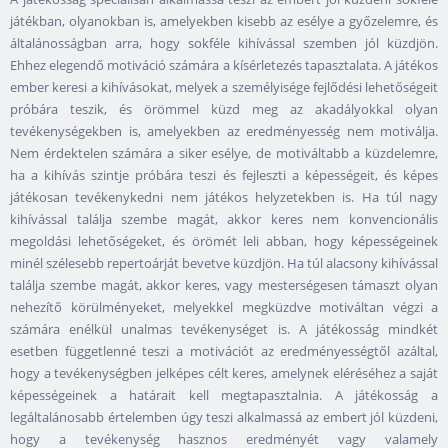
játékban, olyanokban is, amelyekben kisebb az esélye a győzelemre, és
általánosságban arra, hogy sokféle kihívással szemben jól küzdjön.
Ehhez elegendő motiváció számára a kísérletezés tapasztalata. A játékos
ember keresi a kihívásokat, melyek a személyisége fejlődési lehetőségeit
próbára teszik, és örömmel küzd meg az akadályokkal olyan
tevékenységekben is, amelyekben az eredményesség nem motiválja.
Nem érdektelen számára a siker esélye, de motiváltabb a küzdelemre,
ha a kihívás szintje próbára teszi és fejleszti a képességeit, és képes
játékosan tevékenykedni nem játékos helyzetekben is. Ha túl nagy
kihívással találja szembe magát, akkor keres nem konvencionális
megoldási lehetőségeket, és örömét leli abban, hogy képességeinek
minél szélesebb repertoárját bevetve küzdjön. Ha túl alacsony kihívással
találja szembe magát, akkor keres, vagy mesterségesen támaszt olyan
nehezítő körülményeket, melyekkel megküzdve motiváltan végzi a
számára enélkül unalmas tevékenységet is. A játékosság mindkét
esetben függetlenné teszi a motivációt az eredményességtől azáltal,
hogy a tevékenységben jelképes célt keres, amelynek eléréséhez a saját
képességeinek a határait kell megtapasztalnia. A játékosság a
legáltalánosabb értelemben úgy teszi alkalmassá az embert jól küzdeni,
hogy a tevékenység hasznos eredményét vagy valamely