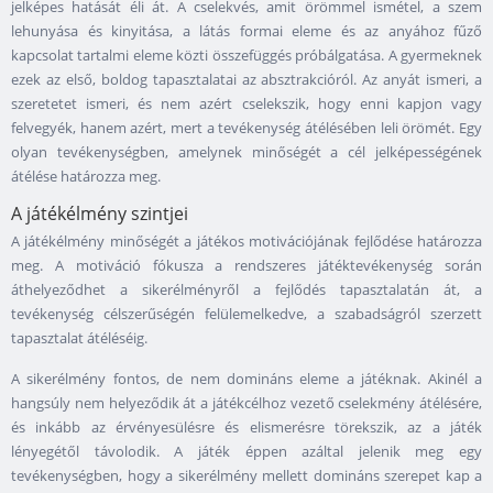
jelképes hatását éli át. A cselekvés, amit örömmel ismétel, a szem
lehunyása és kinyitása, a látás formai eleme és az anyához fűző
kapcsolat tartalmi eleme közti összefüggés próbálgatása. A gyermeknek
ezek az első, boldog tapasztalatai az absztrakcióról. Az anyát ismeri, a
szeretetet ismeri, és nem azért cselekszik, hogy enni kapjon vagy
felvegyék, hanem azért, mert a tevékenység átélésében leli örömét. Egy
olyan tevékenységben, amelynek minőségét a cél jelképességének
átélése határozza meg.
A játékélmény szintjei
A játékélmény minőségét a játékos motivációjának fejlődése határozza
meg. A motiváció fókusza a rendszeres játéktevékenység során
áthelyeződhet a sikerélményről a fejlődés tapasztalatán át, a
tevékenység célszerűségén felülemelkedve, a szabadságról szerzett
tapasztalat átéléséig.
A sikerélmény fontos, de nem domináns eleme a játéknak. Akinél a
hangsúly nem helyeződik át a játékcélhoz vezető cselekmény átélésére,
és inkább az érvényesülésre és elismerésre törekszik, az a játék
lényegétől távolodik. A játék éppen azáltal jelenik meg egy
tevékenységben, hogy a sikerélmény mellett domináns szerepet kap a