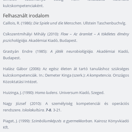
kulcskompetenciaként.
Felhasznált irodalom
Caillois, R. (1986):
Die Spiele und die Menschen.
Ullstein Taschenbuchvlg.
Csíkszentmihályi Mihály (2010):
Flow – Az áramlat – A tökéletes élmény
pszichológiája.
Akadémiai Kiadó, Budapest.
Grastyán Endre (1985):
A játék neurobiológiája.
Akadémiai Kiadó,
Budapest.
Halász Gábor (2006): Az egész életen át tartó tanuláshoz szükséges
kulcskompetenciák. In.: Demeter Kinga (szerk.):
A kompetencia.
Országos
Közoktatási Intézet.
Huizinga, J. (1990):
Homo ludens.
Universum Kiadó, Szeged.
Nagy József (2010): A személyiség kompetenciái és operációs
rendszere.
Iskolakultúra.
7-8.
3-21.
Piaget, J. (1999):
Szimbólumképzés a gyermekkorban.
Kairosz Könyvkiadó
Kft.