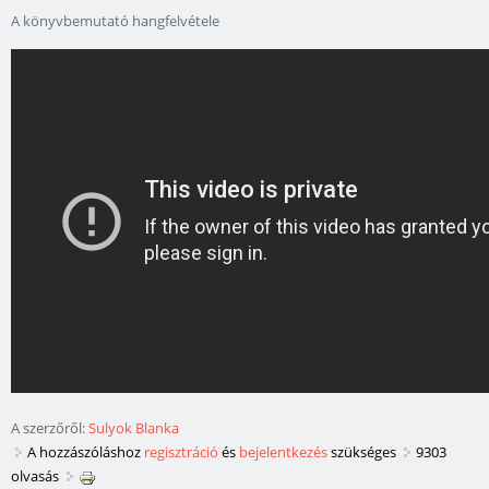
A könyvbemutató hangfelvétele
A szerzőről:
Sulyok Blanka
A hozzászóláshoz
regisztráció
és
bejelentkezés
szükséges
9303
olvasás