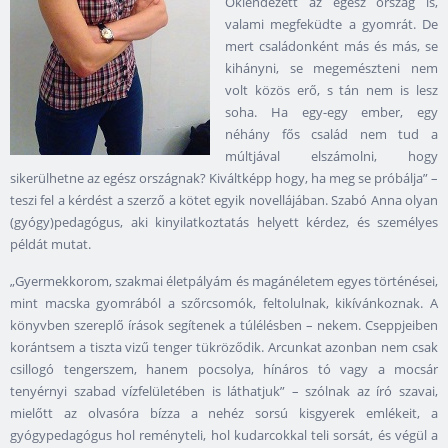
Öklendezett az egész ország is,
valami megfeküdte a gyomrát. De
mert családonként más és más, se
kihányni, se megemészteni nem
volt közös erő, s tán nem is lesz
soha. Ha egy-egy ember, egy
néhány fős család nem tud a
múltjával elszámolni, hogy
sikerülhetne az egész országnak? Kiváltképp hogy, ha meg se próbálja” –
teszi fel a kérdést a szerző a kötet egyik novellájában. Szabó Anna olyan
(gyógy)pedagógus, aki kinyilatkoztatás helyett kérdez, és személyes
példát mutat.
„Gyermekkorom, szakmai életpályám és magánéletem egyes történései,
mint macska gyomrából a szőrcsomók, feltolulnak, kikívánkoznak. A
könyvben szereplő írások segítenek a túlélésben – nekem. Cseppjeiben
korántsem a tiszta vizű tenger tükröződik. Arcunkat azonban nem csak
csillogó tengerszem, hanem pocsolya, hínáros tó vagy a mocsár
tenyérnyi szabad vízfelületében is láthatjuk” – szólnak az író szavai,
mielőtt az olvasóra bízza a nehéz sorsú kisgyerek emlékeit, a
gyógypedagógus hol reményteli, hol kudarcokkal teli sorsát, és végül a