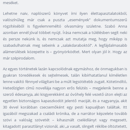
meséket.
Lehetne naiv, naplószerű könyvet írni ilyen élettapasztalatokból,
valószínűleg már csak a puszta „események” dokumentumszerű
rögzítéséből is figyelemreméltó olvasmány születne. Szabó Anna
azonban ennél jóval többet nyújt. Írása nemcsak a túlélésben segít neki
és persze nekünk is, és nemcsak azt mutatja meg, hogy miképp is
szabadulhatnak meg sebeink a „salakdaraboktól”. A legfájdalmasabb
alámerülések közepette is – gyönyörködtet. Mert olyan jól ír. Hogy az
már szépirodalom.
Az egyes történetek lazán kapcsolódnak egymáshoz, de önmagukban is
gyakran töredékesek és sejtelmesek, talán kibírhatatlanul kíméletlen
lenne vakító fénnyel világítani be a múlt legsötétebb zugait. Kötetindító,
Hetedíziglen című novellája nagyon erős felütés – megjelenik benne a
szerző édesanyja, aki kisgyerekként az óvóhely felé vezető úton elejti az
egyetlen biztonságos kapaszkodót jelentő maciját, és a nagyanyja, akit
30 évvel korábban csecsemőként egy pesti kapualjban találtak. Itt
igazából megszakad a családi krónika, de a narrátor képzelete tovább
szövi a valóság szövetét – kihasznált cselédlányt vagy megesett,
kitagadott parasztlányt vizionál, aki „a vasalt, slingelt réklibe öltöztetett,