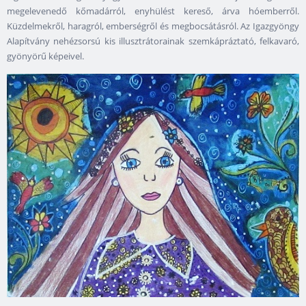
megelevenedő kőmadárról, enyhülést kereső, árva hóemberről.
Küzdelmekről, haragról, emberségről és megbocsátásról. Az Igazgyöngy
Alapítvány nehézsorsú kis illusztrátorainak szemkápráztató, felkavaró,
gyönyörű képeivel.