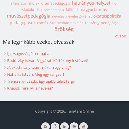
hátrányos helyzet
alternatív iskolák
drámapedagógia
IKT
magyartanítás
iskolakritika
külföld
kompetencia
művészetpedagógia
oktatáspolitika
nevelés
neveléstörténet
pedagógusok
romák
szabad nevelés
tantárgy-pedagógia
SNI
örökség
Tovább
Ma leginkább ezeket olvassák
Igazságosság és empátia
Bodóczky István: Vigyázat! Kártékony festészet!
„Neked silány szám, nékem egy világ”
Nahalka István: Még egy rangsor!
Trencsényi László: Egy újabb talált tárgy
Knausz Imre: Mi a nevelés?
Copyright © 2026, Taní-tani Online