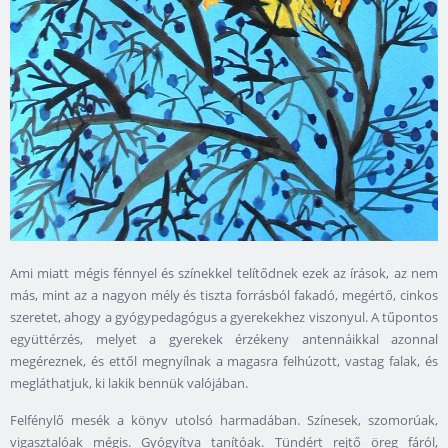
Ami miatt mégis fénnyel és színekkel telítődnek ezek az írások, az nem
más, mint az a nagyon mély és tiszta forrásból fakadó, megértő, cinkos
szeretet, ahogy a gyógypedagógus a gyerekekhez viszonyul. A tűpontos
együttérzés, melyet a gyerekek érzékeny antennáikkal azonnal
megéreznek, és ettől megnyílnak a magasra felhúzott, vastag falak, és
megláthatjuk, ki lakik bennük valójában.
Felfénylő mesék a könyv utolsó harmadában. Színesek, szomorúak,
vigasztalóak mégis. Gyógyítva tanítóak. Tündért rejtő öreg fáról,