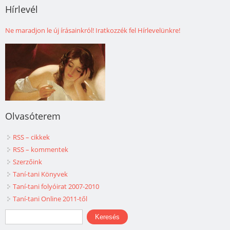
Hírlevél
Ne maradjon le új írásainkról! Iratkozzék fel Hírlevelünkre!
Olvasóterem
RSS – cikkek
RSS – kommentek
Szerzőink
Taní-tani Könyvek
Taní-tani folyóirat 2007-2010
Taní-tani Online 2011-től
Keresés űrlap
Keresés