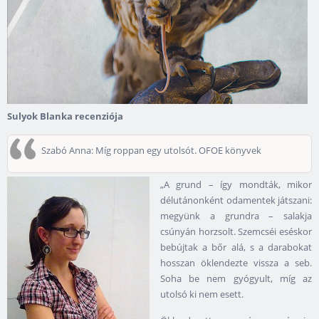
Sulyok Blanka recenziója
Szabó Anna: Míg roppan egy utolsót. OFOE könyvek
„A grund – így mondták, mikor
délutánonként odamentek játszani:
megyünk a grundra – salakja
csúnyán horzsolt. Szemcséi eséskor
bebújtak a bőr alá, s a darabokat
hosszan öklendezte vissza a seb.
Soha be nem gyógyult, míg az
utolsó ki nem esett.