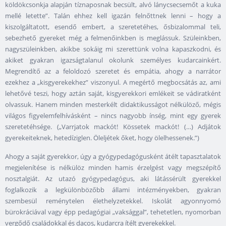
köldökcsonkja alapján tíznaposnak becsült, alvó lánycsecsemőt a kuka
mellé letette”. Talán ehhez kell igazán felnőttnek lenni – hogy a
kiszolgáltatott, esendő embert, a szeretetéhes, ősbizalommal teli,
sebezhető gyereket még a felmenőinkben is meglássuk. Szüleinkben,
nagyszüleinkben, akikbe sokáig mi szerettünk volna kapaszkodni, és
akiket gyakran igazságtalanul okolunk személyes kudarcainkért.
Megrendítő az a feloldozó szeretet és empátia, ahogy a narrátor
ezekhez a „kisgyerekekhez” viszonyul. A megértő megbocsátás az, ami
lehetővé teszi, hogy aztán saját, kisgyerekkori emlékeit se vádiratként
olvassuk. Hanem minden mesterkélt didaktikusságot nélkülöző, mégis
világos figyelemfelhívásként – nincs nagyobb ínség, mint egy gyerek
szeretetéhsége. („Varrjatok mackót! Kössetek mackót! (…) Adjátok
gyerekeiteknek, hetedíziglen. Öleljétek őket, hogy ölelhessenek.”)
Ahogy a saját gyerekkor, úgy a gyógypedagógusként átélt tapasztalatok
megjelenítése is nélkülöz minden hamis érzelgést vagy megszépítő
nosztalgiát. Az utazó gyógypedagógus, aki látássérült gyerekkel
foglalkozik a legkülönbözőbb állami intézményekben, gyakran
szembesül reménytelen élethelyzetekkel. Iskolát agyonnyomó
bürokráciával vagy épp pedagógiai „vaksággal”, tehetetlen, nyomorban
vergődő családokkal és dacos, kudarcra ítélt gyerekekkel.