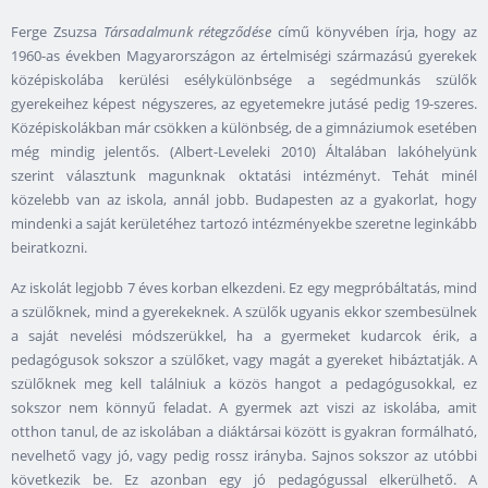
Ferge Zsuzsa
Társadalmunk rétegződése
című könyvében írja, hogy az
1960-as években Magyarországon az értelmiségi származású gyerekek
középiskolába kerülési esélykülönbsége a segédmunkás szülők
gyerekeihez képest négyszeres, az egyetemekre jutásé pedig 19-szeres.
Középiskolákban már csökken a különbség, de a gimnáziumok esetében
még mindig jelentős. (Albert-Leveleki 2010) Általában lakóhelyünk
szerint választunk magunknak oktatási intézményt. Tehát minél
közelebb van az iskola, annál jobb. Budapesten az a gyakorlat, hogy
mindenki a saját kerületéhez tartozó intézményekbe szeretne leginkább
beiratkozni.
Az iskolát legjobb 7 éves korban elkezdeni. Ez egy megpróbáltatás, mind
a szülőknek, mind a gyerekeknek. A szülők ugyanis ekkor szembesülnek
a saját nevelési módszerükkel, ha a gyermeket kudarcok érik, a
pedagógusok sokszor a szülőket, vagy magát a gyereket hibáztatják. A
szülőknek meg kell találniuk a közös hangot a pedagógusokkal, ez
sokszor nem könnyű feladat. A gyermek azt viszi az iskolába, amit
otthon tanul, de az iskolában a diáktársai között is gyakran formálható,
nevelhető vagy jó, vagy pedig rossz irányba. Sajnos sokszor az utóbbi
következik be. Ez azonban egy jó pedagógussal elkerülhető. A