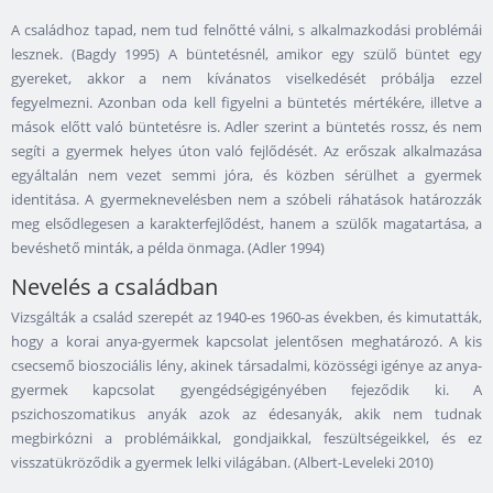
A családhoz tapad, nem tud felnőtté válni, s alkalmazkodási problémái
lesznek. (Bagdy 1995) A büntetésnél, amikor egy szülő büntet egy
gyereket, akkor a nem kívánatos viselkedését próbálja ezzel
fegyelmezni. Azonban oda kell figyelni a büntetés mértékére, illetve a
mások előtt való büntetésre is. Adler szerint a büntetés rossz, és nem
segíti a gyermek helyes úton való fejlődését. Az erőszak alkalmazása
egyáltalán nem vezet semmi jóra, és közben sérülhet a gyermek
identitása. A gyermeknevelésben nem a szóbeli ráhatások határozzák
meg elsődlegesen a karakterfejlődést, hanem a szülők magatartása, a
bevéshető minták, a példa önmaga. (Adler 1994)
Nevelés a családban
Vizsgálták a család szerepét az 1940-es 1960-as években, és kimutatták,
hogy a korai anya-gyermek kapcsolat jelentősen meghatározó. A kis
csecsemő bioszociális lény, akinek társadalmi, közösségi igénye az anya-
gyermek kapcsolat gyengédségigényében fejeződik ki. A
pszichoszomatikus anyák azok az édesanyák, akik nem tudnak
megbirkózni a problémáikkal, gondjaikkal, feszültségeikkel, és ez
visszatükröződik a gyermek lelki világában. (Albert-Leveleki 2010)