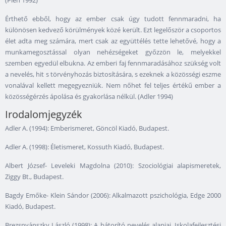
Érthető ebből, hogy az ember csak úgy tudott fennmaradni, ha
különösen kedvező körülmények közé került. Ezt legelőször a csoportos
élet adta meg számára, mert csak az együttélés tette lehetővé, hogy a
munkamegosztással olyan nehézségeket győzzön le, melyekkel
szemben egyedül elbukna. Az emberi faj fennmaradásához szükség volt
a nevelés, hit s törvényhozás biztosítására, s ezeknek a közösségi eszme
vonalával kellett megegyezniük. Nem nőhet fel teljes értékű ember a
közösségérzés ápolása és gyakorlása nélkül. (Adler 1994)
Irodalomjegyzék
Adler A. (1994): Emberismeret, Göncöl Kiadó, Budapest.
Adler A. (1998): Életismeret, Kossuth Kiadó, Budapest.
Albert József- Leveleki Magdolna (2010): Szociológiai alapismeretek,
Ziggy Bt., Budapest.
Bagdy Emőke- Klein Sándor (2006): Alkalmazott pszichológia, Edge 2000
Kiadó, Budapest.
Brezsnyánszky László (1998): A bátorító nevelés alapjai, Iskolafejlesztési