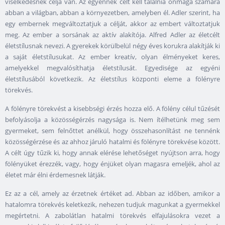
viselkedésnek célja van. Az egyénnek célt kell találnia önmaga számára
abban a világban, abban a környezetben, amelyben él. Adler szerint, ha
egy embernek megváltoztatjuk a célját, akkor az embert változtatjuk
meg. Az ember a sorsának az aktív alakítója. Alfred Adler az életcélt
életstílusnak nevezi. A gyerekek körülbelül négy éves korukra alakítják ki
a saját életstílusukat. Az ember kreatív, olyan élményeket keres,
amelyekkel megvalósíthatja életstílusát. Egyedisége az egyéni
életstílusából következik. Az életstílus központi eleme a fölényre
törekvés.
A fölényre törekvést a kisebbségi érzés hozza elő. A fölény célul tűzését
befolyásolja a közösségérzés nagysága is. Nem ítélhetünk meg sem
gyermeket, sem felnőttet anélkül, hogy összehasonlítást ne tennénk
közösségérzése és az ahhoz járuló hatalmi és fölényre törekvése között.
A célt úgy tűzik ki, hogy annak elérése lehetőséget nyújtson arra, hogy
fölényüket érezzék, vagy, hogy énjüket olyan magasra emeljék, ahol az
életet már élni érdemesnek látják.
Ez az a cél, amely az érzetnek értéket ad. Abban az időben, amikor a
hatalomra törekvés keletkezik, nehezen tudjuk magunkat a gyermekkel
megértetni. A zabolátlan hatalmi törekvés elfajulásokra vezet a