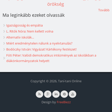
örökség
Tovább
Ma leginkább ezeket olvassák
Igazságosság és empátia
L. Ritók Nóra: Nem kellett volna
Alternatív iskolák...
Miért eredménytelen nálunk a nyelvtanulás?
Bodóczky István: Vigyázat! Kártékony festészet!
Fóti Péter: Valódi demokratikus intézmények az iskolákban a
diákönkormányzatok helyett
Copyright © 2026, Taní-tani Online
Design by
FreeBiezz