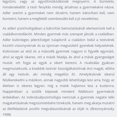
legyőzni, vagy az együttműködésnek megnyerni. A büntetés,
mindenekelőtt a testi fenyítés mindig ártalmas a gyermekekre nézve.
Adler szerint a gyermeket nem dicsérni, hanem bátorítani kell, nem
büntetni, hanem a megfelelő szembesülés kell a jó neveléshez.
Az adleri pszichológiában a bátorítás bemutatásánál elemeznünk kell a
családkonstellációt. Minden gyermek más szerepet játszik a családban.
Adler különleges jelentőséget tulajdonít a családon belül a testvérek
közötti viszonyoknak és az újonnan megszülető gyerekek helyzetének.
Különösen az első és a második gyermek nagyon is figyelik egymást,
ahol az egyik sikeres, ott a másik feladja, és ahol a másik gyengeséget
mutat, ott fogja az egyik a sikert keresni. A rivalizálás gyakran
megmutatkozik, a kisebbik testvér kiszolgáltatottnak érzi magát, előtte
áll egy testvér, aki mindig megelőzi őt. Amelyiküknek sikerül
felülkerekedni a másikon, annak nagyobb lehetősége lesz arra, hogy az
életben is sikeres legyen, míg a másik hajlamos lesz a kudarcra.
Napjainkban a szülők képesek mindent feláldozni gyermekük
érdekében. Az individuálpszichológia nemcsak a gyermek negatív lelki
magatartásának megszüntetésére törekszik, hanem meg akarja mutatni
az életfeladatok pozitív megválaszolásának az útját is. (Brezsnyánszky
1998)