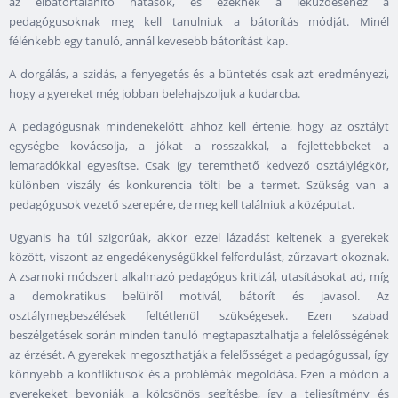
az elbátortalanító hatások, és ezeknek a leküzdéséhez a
pedagógusoknak meg kell tanulniuk a bátorítás módját. Minél
félénkebb egy tanuló, annál kevesebb bátorítást kap.
A dorgálás, a szidás, a fenyegetés és a büntetés csak azt eredményezi,
hogy a gyereket még jobban belehajszoljuk a kudarcba.
A pedagógusnak mindenekelőtt ahhoz kell értenie, hogy az osztályt
egységbe kovácsolja, a jókat a rosszakkal, a fejlettebbeket a
lemaradókkal egyesítse. Csak így teremthető kedvező osztálylégkör,
különben viszály és konkurencia tölti be a termet. Szükség van a
pedagógusok vezető szerepére, de meg kell találniuk a középutat.
Ugyanis ha túl szigorúak, akkor ezzel lázadást keltenek a gyerekek
között, viszont az engedékenységükkel felfordulást, zűrzavart okoznak.
A zsarnoki módszert alkalmazó pedagógus kritizál, utasításokat ad, míg
a demokratikus belülről motivál, bátorít és javasol. Az
osztálymegbeszélések feltétlenül szükségesek. Ezen szabad
beszélgetések során minden tanuló megtapasztalhatja a felelősségének
az érzését. A gyerekek megoszthatják a felelősséget a pedagógussal, így
könnyebb a konfliktusok és a problémák megoldása. Ezen a módon a
gyerekeket bevonják a kölcsönös segítésbe, így a teljesítmény és