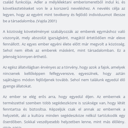
család funkciója. Adler a mélylélektani emberismeretből indul ki, és
következtetéseket von le a korszerű neveléshez. A nevelés célja az
legyen, hogy az egyént mint tevékeny és fejlődő individuumot illessze
be a társadalomba. (Vajda 2001)
A közösség követelményei szabályozzák az emberek egymáshoz való
viszonyát, mely abszolút igazságként, magától értetődően már eleve
fennállott. Az egyes ember egyéni élete előtt már megvolt a közösség.
Sehol nem éltek az emberek másként, mint társadalomban. Ez a
jelenség könnyen érthető.
Az egész állatvilágban érvényes az a törvény, hogy azok a fajok, amelyek
nincsenek kellőképpen felfegyverezve, egyesülnek, hogy aztán
sajátságos módon fejlődjenek tovább. Sehol nem találunk egyedül élő
gyenge állatokat.
Az ember se elég erős arra, hogy egyedül éljen. Az embernek a
természettel szemben több segédeszközre is szüksége van, hogy létét
fenntartsa és biztosítsa. Képzeljük csak el annak az embernek a
helyzetét, aki a kultúra minden segédeszköze nélkül tartózkodik egy
őserdőben. Sokkal veszélyesebb helyzetben lenne, mint más élőlény.
(Pléh 1992)