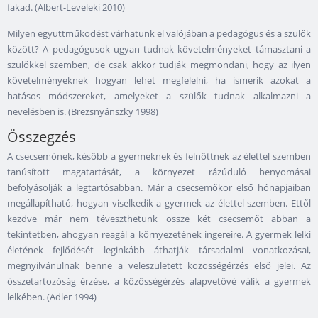
fakad. (Albert-Leveleki 2010)
Milyen együttműködést várhatunk el valójában a pedagógus és a szülők
között? A pedagógusok ugyan tudnak követelményeket támasztani a
szülőkkel szemben, de csak akkor tudják megmondani, hogy az ilyen
követelményeknek hogyan lehet megfelelni, ha ismerik azokat a
hatásos módszereket, amelyeket a szülők tudnak alkalmazni a
nevelésben is. (Brezsnyánszky 1998)
Összegzés
A csecsemőnek, később a gyermeknek és felnőttnek az élettel szemben
tanúsított magatartását, a környezet rázúduló benyomásai
befolyásolják a legtartósabban. Már a csecsemőkor első hónapjaiban
megállapítható, hogyan viselkedik a gyermek az élettel szemben. Ettől
kezdve már nem téveszthetünk össze két csecsemőt abban a
tekintetben, ahogyan reagál a környezetének ingereire. A gyermek lelki
életének fejlődését leginkább áthatják társadalmi vonatkozásai,
megnyilvánulnak benne a veleszületett közösségérzés első jelei. Az
összetartozóság érzése, a közösségérzés alapvetővé válik a gyermek
lelkében. (Adler 1994)