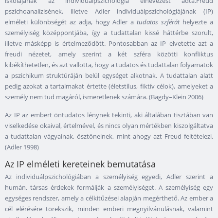
iskolájának az individuálpszichológia elnevezést adta.Freud
pszichoanalízisének, illetve Adler individuálpszichológiájának (IP)
elméleti különbségét az adja, hogy Adler a
tudatos szférát
helyezte a
személyiség középpontjába, így a tudattalan kissé háttérbe szorult,
illetve másképp is értelmeződött. Pontosabban az IP elvetette azt a
freudi nézetet, amely szerint a két szféra közötti konfliktus
kibékíthetetlen, és azt vallotta, hogy a tudatos és tudattalan folyamatok
a pszichikum struktúráján belül egységet alkotnak. A tudattalan alatt
pedig azokat a tartalmakat értette (életstílus, fiktív célok), amelyeket a
személy nem tud magáról, ismeretlenek számára. (Bagdy–Klein 2006)
Az IP az embert öntudatos lénynek tekinti, aki általában tisztában van
viselkedése okaival, értelmével, és nincs olyan mértékben kiszolgáltatva
a tudattalan vágyainak, ösztöneinek, mint ahogy azt Freud feltételezi.
(Adler 1998)
Az IP elméleti kereteinek bemutatása
Az individuálpszichológiában a személyiség egyedi, Adler szerint a
humán, társas érdekek formálják a személyiséget. A személyiség egy
egységes rendszer, amely a célkitűzései alapján megérthető. Az ember a
cél elérésére törekszik, minden emberi megnyilvánulásnak, valamint