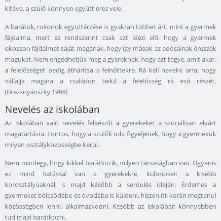
kitéve, a szülő könnyen együtt érez vele.
A barátok, rokonok együttérzése is gyakran többet árt, mint a gyermek
fájdalma, mert ez rendszerint csak azt idézi elő, hogy a gyermek
okozzon fájdalmat saját magának, hogy így mások az adósainak érezzék
magukat. Nem engedhetjük meg a gyereknek, hogy azt tegye, amit akar,
a felelősséget pedig áthárítsa a felnőttekre. Rá kell nevelni arra, hogy
vállalja magára a családon belül a felelősség rá eső részét.
(Brezsnyánszky 1998)
Nevelés az iskolában
Az iskolában való nevelés felkészíti a gyerekeket a szociálisan elvárt
magatartásra. Fontos, hogy a szülők oda figyeljenek, hogy a gyermekük
milyen osztályközösségbe kerül.
Nem mindegy, hogy kikkel barátkozik, milyen társaságban van. Ugyanis
ez mind hatással van a gyerekekre, különösen a kisebb
korosztályúaknál, s majd később a serdülés idején. Érdemes a
gyermeket bölcsődébe és óvodába is küldeni, hiszen itt korán megtanul
közösségben lenni, alkalmazkodni. Később az iskolában könnyebben
tud majd barátkozni.