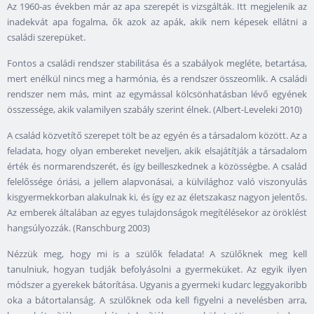
Az 1960-as években már az apa szerepét is vizsgálták. Itt megjelenik az
inadekvát apa fogalma, ők azok az apák, akik nem képesek ellátni a
családi szerepüket.
Fontos a családi rendszer stabilitása és a szabályok megléte, betartása,
mert enélkül nincs meg a harmónia, és a rendszer összeomlik. A családi
rendszer nem más, mint az egymással kölcsönhatásban lévő egyének
összessége, akik valamilyen szabály szerint élnek. (Albert-Leveleki 2010)
A család közvetítő szerepet tölt be az egyén és a társadalom között. Az a
feladata, hogy olyan embereket neveljen, akik elsajátítják a társadalom
érték és normarendszerét, és így beilleszkednek a közösségbe. A család
felelőssége óriási, a jellem alapvonásai, a külvilághoz való viszonyulás
kisgyermekkorban alakulnak ki, és így ez az életszakasz nagyon jelentős.
Az emberek általában az egyes tulajdonságok megítélésekor az öröklést
hangsúlyozzák. (Ranschburg 2003)
Nézzük meg, hogy mi is a szülők feladata! A szülőknek meg kell
tanulniuk, hogyan tudják befolyásolni a gyermeküket. Az egyik ilyen
módszer a gyerekek bátorítása. Ugyanis a gyermeki kudarc leggyakoribb
oka a bátortalanság. A szülőknek oda kell figyelni a nevelésben arra,