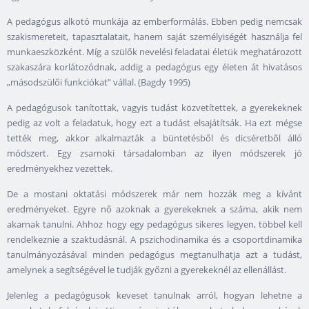
A pedagógus alkotó munkája az emberformálás. Ebben pedig nemcsak
szakismereteit, tapasztalatait, hanem saját személyiségét használja fel
munkaeszközként. Míg a szülők nevelési feladatai életük meghatározott
szakaszára korlátozódnak, addig a pedagógus egy életen át hivatásos
„másodszülői funkciókat” vállal. (Bagdy 1995)
A pedagógusok tanítottak, vagyis tudást közvetítettek, a gyerekeknek
pedig az volt a feladatuk, hogy ezt a tudást elsajátítsák. Ha ezt mégse
tették meg, akkor alkalmazták a büntetésből és dicséretből álló
módszert. Egy zsarnoki társadalomban az ilyen módszerek jó
eredményekhez vezettek.
De a mostani oktatási módszerek már nem hozzák meg a kívánt
eredményeket. Egyre nő azoknak a gyerekeknek a száma, akik nem
akarnak tanulni. Ahhoz hogy egy pedagógus sikeres legyen, többel kell
rendelkeznie a szaktudásnál. A pszichodinamika és a csoportdinamika
tanulmányozásával minden pedagógus megtanulhatja azt a tudást,
amelynek a segítségével le tudják győzni a gyerekeknél az ellenállást.
Jelenleg a pedagógusok keveset tanulnak arról, hogyan lehetne a