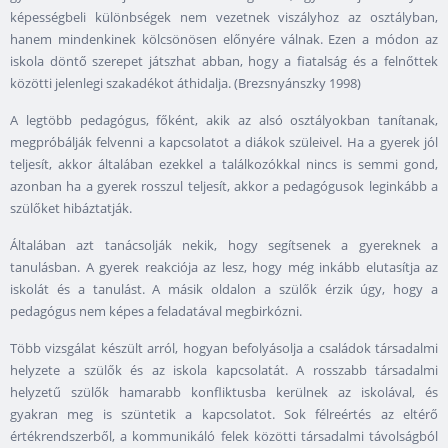
képességbeli különbségek nem vezetnek viszályhoz az osztályban,
hanem mindenkinek kölcsönösen előnyére válnak. Ezen a módon az
iskola döntő szerepet játszhat abban, hogy a fiatalság és a felnőttek
közötti jelenlegi szakadékot áthidalja. (Brezsnyánszky 1998)
A legtöbb pedagógus, főként, akik az alsó osztályokban tanítanak,
megpróbálják felvenni a kapcsolatot a diákok szüleivel. Ha a gyerek jól
teljesít, akkor általában ezekkel a találkozókkal nincs is semmi gond,
azonban ha a gyerek rosszul teljesít, akkor a pedagógusok leginkább a
szülőket hibáztatják.
Általában azt tanácsolják nekik, hogy segítsenek a gyereknek a
tanulásban. A gyerek reakciója az lesz, hogy még inkább elutasítja az
iskolát és a tanulást. A másik oldalon a szülők érzik úgy, hogy a
pedagógus nem képes a feladatával megbirkózni.
Több vizsgálat készült arról, hogyan befolyásolja a családok társadalmi
helyzete a szülők és az iskola kapcsolatát. A rosszabb társadalmi
helyzetű szülők hamarabb konfliktusba kerülnek az iskolával, és
gyakran meg is szüntetik a kapcsolatot. Sok félreértés az eltérő
értékrendszerből, a kommunikáló felek közötti társadalmi távolságból