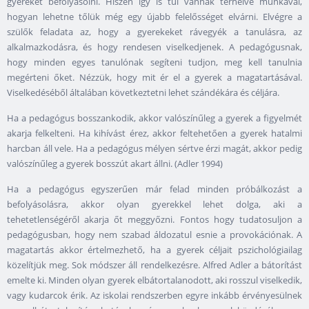
gyereket befolyásolni. Hiszen így is túl vannak terhelve munkával,
hogyan lehetne tőlük még egy újabb felelősséget elvárni. Elvégre a
szülők feladata az, hogy a gyerekeket rávegyék a tanulásra, az
alkalmazkodásra, és hogy rendesen viselkedjenek. A pedagógusnak,
hogy minden egyes tanulónak segíteni tudjon, meg kell tanulnia
megérteni őket. Nézzük, hogy mit ér el a gyerek a magatartásával.
Viselkedéséből általában következtetni lehet szándékára és céljára.
Ha a pedagógus bosszankodik, akkor valószínűleg a gyerek a figyelmét
akarja felkelteni. Ha kihívást érez, akkor feltehetően a gyerek hatalmi
harcban áll vele. Ha a pedagógus mélyen sértve érzi magát, akkor pedig
valószínűleg a gyerek bosszút akart állni. (Adler 1994)
Ha a pedagógus egyszerűen már felad minden próbálkozást a
befolyásolásra, akkor olyan gyerekkel lehet dolga, aki a
tehetetlenségéről akarja őt meggyőzni. Fontos hogy tudatosuljon a
pedagógusban, hogy nem szabad áldozatul esnie a provokációnak. A
magatartás akkor értelmezhető, ha a gyerek céljait pszichológiailag
közelítjük meg. Sok módszer áll rendelkezésre. Alfred Adler a bátorítást
emelte ki. Minden olyan gyerek elbátortalanodott, aki rosszul viselkedik,
vagy kudarcok érik. Az iskolai rendszerben egyre inkább érvényesülnek