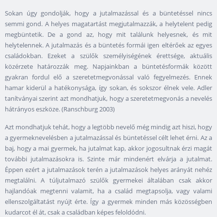
Sokan úgy gondolják, hogy a jutalmazással és a büntetéssel nincs
semmi gond. A helyes magatartást megjutalmazzák, a helytelent pedig
megbüntetik. De a gond az, hogy mit találunk helyesnek, és mit
helytelennek. A jutalmazás és a büntetés formái igen eltérőek az egyes
családokban. Ezeket a szülők személyiségének érettsége, aktuális
közérzete határozzák meg. Napjainkban a büntetésformák között
gyakran fordul elő a szeretetmegvonással való fegyelmezés. Ennek
hamar kiderül a hatékonysága, így sokan, és sokszor élnek vele. Adler
tanítványai szerint azt mondhatjuk, hogy a szeretetmegvonás a nevelés
hátrányos eszköze. (Ranschburg 2003)
Azt mondhatjuk tehát, hogy a legtöbb nevelő még mindig azt hiszi, hogy
a gyermeknevelésben a jutalmazással és büntetéssel célt lehet érni. Az a
baj, hogy a mai gyermek, ha jutalmat kap, akkor jogosultnak érzi magát
további jutalmazásokra is. Szinte már mindenért elvárja a jutalmat.
Éppen ezért a jutalmazások terén a jutalmazások helyes arányát nehéz
megtalálni. A túljutalmazó szülők gyermekei általában csak akkor
hajlandóak megtenni valamit, ha a család megtapsolja, vagy valami
ellenszolgáltatást nyújt érte. Így a gyermek minden más közösségben
kudarcot él át, csak a családban képes feloldódni.