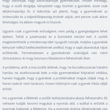
hogy bátorítják vagy bátortalanítják gyermeküket. Hiszen mindegy,
hogy a szülő dorgálja, kényezteti vagy bünteti a gyereket, ezzel csak
elbátortalanítja őt. A bátorítás azt jelenti, hogy a gyermeknek az
önbecsülés és a teljesítőképesség érzését adjuk, ami persze csak akkor
lehetséges, ha ebben magunk is hiszünk.
Ugyanis csak a gyermek erősségeire, nem pedig a gyengeségeire lehet
építeni. Tehát a jutalmazást és a büntetést kerülni kell. A szülők
megteremthetik a mindennapi élet nyugodt rutinját, melybe a gyerekek
kényszer nélkül beilleszkedhetnek anélkül, hogy a saját akaratukat rájuk
erőltetnék. Természetesen a gyerekeknek szükségük van némi
útmutatásra, és hogy bizonyos feladatokra felkészítsék őket.
A probléma, amit a mai szülők átélnek, hogy ne bocsátkozzanak hatalmi
harcba, ne avatkozzanak bele a más gyermekekkel folytatott vitákba,
hanem hagyják, hogy a gyerekek a problémáikat maguk oldják meg. A
heves reakció nem tanácsos, hiszen többnyire csak a gyerek hibás célját
erősíti.
Ha a gyermek a félelmét a szülők befolyásolására akarja felhasználni, ők
nehezen tudják kivonni magukat a nyomás alól, s ezáltal is erősítik a
gyermek hajlamát a félelemre. Ha a gyermek drámai élményeknek van