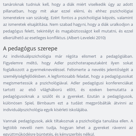
tanároknak tudniuk kell, hogy a diák miért viselkedik úgy az adott
pillanatban, hogy mit akar ezzel elérni, és ehhez pszichológiai
ismeretekre van szükség. Ezért fontos a pszichológiai képzés, valamint
az ismeretek elsajátítása. Nem szabad hagyni, hogy a diák uralkodjon a
pedagógus felett, tekintélyt és magabiztosságot kell mutatni, és ezzel
elkerülhető az esetleges konfliktus. (Albert-Leveleki 2010)
A pedagógus szerepe
Az individuálpszichológia már régóta elismert a pedagógiában.
Figyelemre méltó, hogy Adler pszichoterapeutaként ilyen sokat
foglalkozott a gyermekneveléssel. Felismerte a nevelés jelentőségét a
személyiségfejlődésben. A legfontosabb feladat, hogy a pedagógusokat
megismertessük a pszichológiával. Adler pedagógusi konferenciákat
tartott az első világháború előtt, és ezeken bemutatta a
pedagógusoknak a szülőt és a gyereket. Ezután a pedagógusok,
különösen Spiel, Birnbaum ezt a tudást megpróbálták átvinni az
individuálpszichológia egyik kísérleti iskolájába.
Vannak pedagógusok, akik tiltakoznak a pszichológia tanulása ellen. A
legtöbb nevelő nem tudja, hogyan lehet a gyereket rávenni az
együttműködésre büntetés, és kényszerítés nélkül.