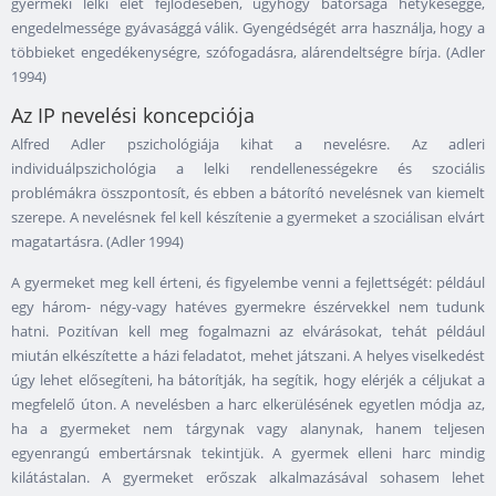
gyermeki lelki élet fejlődésében, úgyhogy bátorsága hetykeséggé,
engedelmessége gyávasággá válik. Gyengédségét arra használja, hogy a
többieket engedékenységre, szófogadásra, alárendeltségre bírja. (Adler
1994)
Az IP nevelési koncepciója
Alfred Adler pszichológiája kihat a nevelésre. Az adleri
individuálpszichológia a lelki rendellenességekre és szociális
problémákra összpontosít, és ebben a bátorító nevelésnek van kiemelt
szerepe. A nevelésnek fel kell készítenie a gyermeket a szociálisan elvárt
magatartásra. (Adler 1994)
A gyermeket meg kell érteni, és figyelembe venni a fejlettségét: például
egy három- négy-vagy hatéves gyermekre észérvekkel nem tudunk
hatni. Pozitívan kell meg fogalmazni az elvárásokat, tehát például
miután elkészítette a házi feladatot, mehet játszani. A helyes viselkedést
úgy lehet elősegíteni, ha bátorítják, ha segítik, hogy elérjék a céljukat a
megfelelő úton. A nevelésben a harc elkerülésének egyetlen módja az,
ha a gyermeket nem tárgynak vagy alanynak, hanem teljesen
egyenrangú embertársnak tekintjük. A gyermek elleni harc mindig
kilátástalan. A gyermeket erőszak alkalmazásával sohasem lehet