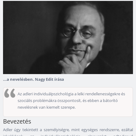
...a nevelésben. Nagy Edit írása
Az adleri individuálpszichológia a lelki rendellenességekre és
szociális problémákra összpontosít, és ebben a bátorító
nevelésnek van kiemelt szerepe.
Bevezetés
Adler úgy tekintett a személyiségre
,
mint egységes rendszerre, ezáltal