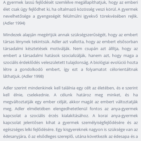
A gyermek lassú fejlődését szemlélve megállapíthatjuk, hogy az emberi
élet csak úgy fejlődhet ki, ha oltalmazó közösség veszi körül. A gyermek
nevelhetősége a gyengeségét felülmúlni igyekvő törekvésében rejlik.
(Adler 1994)
Mindezek alapján megértjük annak szükségszerűségét, hogy az embert
társas lénynek tekintsük. Adler azt vallotta, hogy az embert elsősorban
társadalmi késztetések motiválják. Nem csupán azt állítja, hogy az
embert a társadalmi hatások szocializálják, hanem azt, hogy maga a
szociális érdeklődés veleszületett tulajdonság. A biológiai evolúció hozta
létre a gondolkodó embert, így ezt a folyamatot célorientáltnak
láthatjuk. (Adler 1998)
Adler szerint mindenkinek kell találnia egy célt az életében, és e szerint
kell élnie, cselekednie. A célunk határoz meg minket, és ha
megváltoztatják egy ember célját, akkor magát az embert változtatják
meg. Adler elméletében elengedhetetlenül fontos az anya-gyermek
kapcsolat a szociális érzés kialakításához. A korai anya-gyermek
kapcsolat jelentősen kihat a gyermek személyiségfejlődésére és az
egészséges lelki fejlődésére. Egy kisgyereknek nagyon is szüksége van az
édesanyjára, ő az elsődleges szereplő, utána következik az édesapa és a