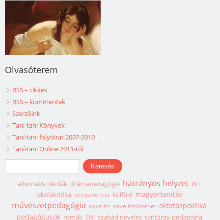
Olvasóterem
RSS – cikkek
RSS – kommentek
Szerzőink
Taní-tani Könyvek
Taní-tani folyóirat 2007-2010
Taní-tani Online 2011-től
Keresés űrlap
Keresés
hátrányos helyzet
alternatív iskolák
drámapedagógia
IKT
magyartanítás
iskolakritika
külföld
kompetencia
művészetpedagógia
oktatáspolitika
nevelés
neveléstörténet
pedagógusok
romák
szabad nevelés
tantárgy-pedagógia
SNI