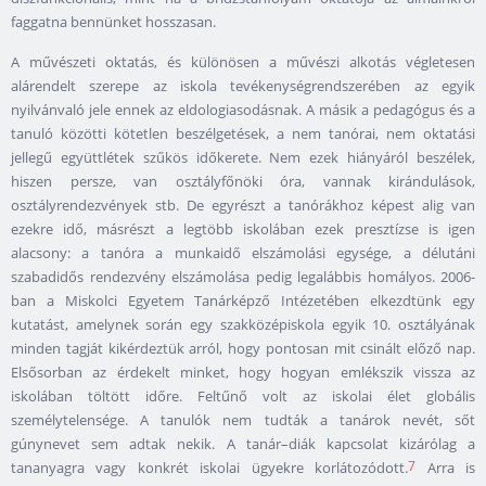
faggatna bennünket hosszasan.
A művészeti oktatás, és különösen a művészi alkotás végletesen
alárendelt szerepe az iskola tevékenységrendszerében az egyik
nyilvánvaló jele ennek az eldologiasodásnak. A másik a pedagógus és a
tanuló közötti kötetlen beszélgetések, a nem tanórai, nem oktatási
jellegű együttlétek szűkös időkerete. Nem ezek hiányáról beszélek,
hiszen persze, van osztályfőnöki óra, vannak kirándulások,
osztályrendezvények stb. De egyrészt a tanórákhoz képest alig van
ezekre idő, másrészt a legtöbb iskolában ezek presztízse is igen
alacsony: a tanóra a munkaidő elszámolási egysége, a délutáni
szabadidős rendezvény elszámolása pedig legalábbis homályos. 2006-
ban a Miskolci Egyetem Tanárképző Intézetében elkezdtünk egy
kutatást, amelynek során egy szakközépiskola egyik 10. osztályának
minden tagját kikérdeztük arról, hogy pontosan mit csinált előző nap.
Elsősorban az érdekelt minket, hogy hogyan emlékszik vissza az
iskolában töltött időre. Feltűnő volt az iskolai élet globális
személytelensége. A tanulók nem tudták a tanárok nevét, sőt
gúnynevet sem adtak nekik. A tanár–diák kapcsolat kizárólag a
7
tananyagra vagy konkrét iskolai ügyekre korlátozódott.
Arra is