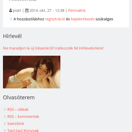
piatt
|
2014. okt. 27. - 12:38
|
Permalink
A hozzászóláshoz
regisztráció
és
bejelentkezés
szükséges
Hírlevél
Ne maradjon le új írásainkról! Iratkozzék fel Hírlevelünkre!
Olvasóterem
RSS – cikkek
RSS – kommentek
Szerzőink
Taní-tani Könyvek