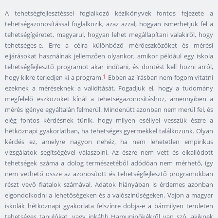
A tehetségfejlesztéssel foglalkozó kézikönyvek fontos fejezete a
tehetségazonosítással foglalkozik, azaz azzal, hogyan ismerhetjük fel a
tehetségígéretet, magyarul, hogyan lehet megállapítani valakiről, hogy
tehetséges-e. Erre a célra különböző mérőeszközöket és mérési
eljárásokat használnak jellemzően olyankor, amikor például egy iskola
tehetségfejlesztő programot akar indítani, és döntést kell hozni arról,
1
hogy kikre terjedjen ki a program.
Ebben az írásban nem fogom vitatni
ezeknek a méréseknek a validitását. Fogadjuk el, hogy a tudomány
megfelelő eszközöket kínál a tehetségazonosításhoz, amennyiben a
mérés igénye egyáltalán felmerül. Mindenütt azonban nem merül fel, és
elég fontos kérdésnek tűnik, hogy milyen eséllyel vesszük észre a
hétköznapi gyakorlatban, ha tehetséges gyermekkel találkozunk. Olyan
kérdés ez, amelyre nagyon nehéz, ha nem lehetetlen empirikus
vizsgálatok segítségével válaszolni. Az észre nem vett és elkallódott
tehetségek száma a dolog természetéből adódóan nem mérhető, így
nem vethető össze az azonosított és tehetségfejlesztő programokban
részt vevő fiatalok számával. Adatok hiányában is érdemes azonban
elgondolkodni a lehetőségeken és a valószínűségeken. Vajon a magyar
iskolák hétköznapi gyakorlata felszínre dobja-e a bármilyen területen
tehetséges tanulókat, vagy inkább Hamupipőkékről van szó, akiknek