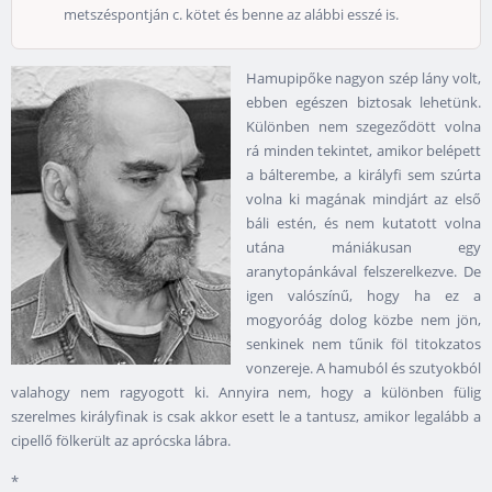
metszéspontján c. kötet és benne az alábbi esszé is.
Hamupipőke nagyon szép lány volt,
ebben egészen biztosak lehetünk.
Különben nem szegeződött volna
rá minden tekintet, amikor belépett
a bálterembe, a királyfi sem szúrta
volna ki magának mindjárt az első
báli estén, és nem kutatott volna
utána mániákusan egy
aranytopánkával felszerelkezve. De
igen valószínű, hogy ha ez a
mogyoróág dolog közbe nem jön,
senkinek nem tűnik föl titokzatos
vonzereje. A hamuból és szutyokból
valahogy nem ragyogott ki. Annyira nem, hogy a különben fülig
szerelmes királyfinak is csak akkor esett le a tantusz, amikor legalább a
cipellő fölkerült az aprócska lábra.
*