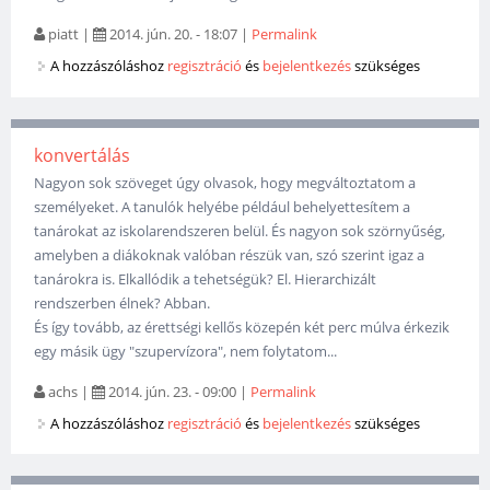
piatt
|
2014. jún. 20. - 18:07
|
Permalink
A hozzászóláshoz
regisztráció
és
bejelentkezés
szükséges
konvertálás
Nagyon sok szöveget úgy olvasok, hogy megváltoztatom a
személyeket. A tanulók helyébe például behelyettesítem a
tanárokat az iskolarendszeren belül. És nagyon sok szörnyűség,
amelyben a diákoknak valóban részük van, szó szerint igaz a
tanárokra is. Elkallódik a tehetségük? El. Hierarchizált
rendszerben élnek? Abban.
És így tovább, az érettségi kellős közepén két perc múlva érkezik
egy másik ügy "szupervízora", nem folytatom...
achs
|
2014. jún. 23. - 09:00
|
Permalink
A hozzászóláshoz
regisztráció
és
bejelentkezés
szükséges