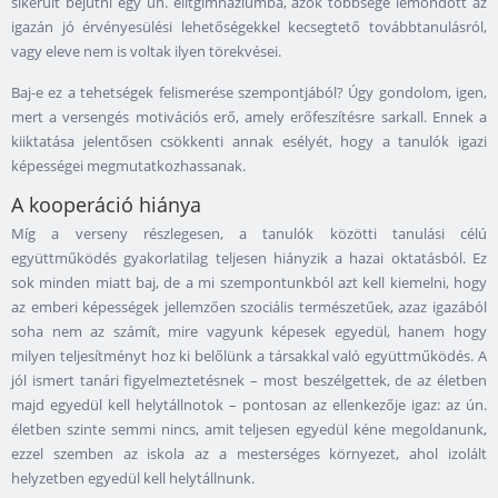
sikerült bejutni egy ún. elitgimnáziumba, azok többsége lemondott az
igazán jó érvényesülési lehetőségekkel kecsegtető továbbtanulásról,
vagy eleve nem is voltak ilyen törekvései.
Baj-e ez a tehetségek felismerése szempontjából? Úgy gondolom, igen,
mert a versengés motivációs erő, amely erőfeszítésre sarkall. Ennek a
kiiktatása jelentősen csökkenti annak esélyét, hogy a tanulók igazi
képességei megmutatkozhassanak.
A kooperáció hiánya
Míg a verseny részlegesen, a tanulók közötti tanulási célú
együttműködés gyakorlatilag teljesen hiányzik a hazai oktatásból. Ez
sok minden miatt baj, de a mi szempontunkból azt kell kiemelni, hogy
az emberi képességek jellemzően szociális természetűek, azaz igazából
soha nem az számít, mire vagyunk képesek egyedül, hanem hogy
milyen teljesítményt hoz ki belőlünk a társakkal való együttműködés. A
jól ismert tanári figyelmeztetésnek – most beszélgettek, de az életben
majd egyedül kell helytállnotok – pontosan az ellenkezője igaz: az ún.
életben szinte semmi nincs, amit teljesen egyedül kéne megoldanunk,
ezzel szemben az iskola az a mesterséges környezet, ahol izolált
helyzetben egyedül kell helytállnunk.