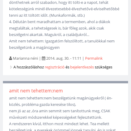
dönthetnek arról szabadon, hogy itt tölti-e a napot, tehát
kötelességünk minél élvezetesebbé-élvezhetővé-elviselhetőbbé
tenni az itt töltött időt. (Munkaformák, stb.)
4. Délután bent maradhattam a termemben, ahol a diákok
megtaláltak, a tehetségesek is, bár főleg azok, akik csak
beszélgetni akartak. Magukról, a családjukról...
Amit nem tehettem: Igazgatóm felszólított, a tanulókkal nem
beszélgetünk a magánügyein
Marianna néni
|
2014. aug. 30. - 11:11
|
Permalink
A hozzászóláshoz
regisztráció
és
bejelentkezés
szükséges
amit nem tehettem:nem
amit nem tehettem:nem beszélgetünk magánügyekről ( én-
közlés, probléma gazda keresése tilos),
nem jó az az ,óra amin semmit sem tanítottunk meg, CSAK
művészeti módszerekkel képességeket fejlesztettünk.
A rendszeren kívül, itthon most mindezt lehet. Tea mellett
beszélgetünk, a gyerekek örömmel jönnek tanulni, én is sokat