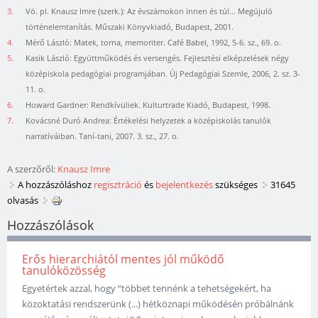
3.
Vö. pl. Knausz Imre (szerk.): Az évszámokon innen és túl... Megújuló
történelemtanítás. Műszaki Könyvkiadó, Budapest, 2001.
4.
Mérő László: Matek, torna, memoriter. Café Babel, 1992, 5-6. sz., 69. o.
5.
Kasik László: Együttműködés és versengés. Fejlesztési elképzelések négy
középiskola pedagógiai programjában. Új Pedagógiai Szemle, 2006, 2. sz. 3-
11. o.
6.
Howard Gardner: Rendkívüliek. Kulturtrade Kiadó, Budapest, 1998.
7.
Kovácsné Duró Andrea: Értékelési helyzetek a középiskolás tanulók
narratíváiban. Taní-tani, 2007. 3. sz., 27. o.
A szerzőről:
Knausz Imre
A hozzászóláshoz
regisztráció
és
bejelentkezés
szükséges
31645
olvasás
Hozzászólások
Erős hierarchiától mentes jól működő
tanulóközösség
Egyetértek azzal, hogy “többet tennénk a tehetségekért, ha
közoktatási rendszerünk (...) hétköznapi működésén próbálnánk