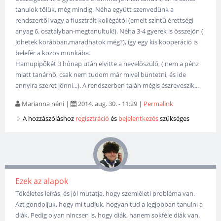
tanulok tőlük, még mindig. Néha együtt szenvedünk a
rendszertől vagy a flusztrált kollégától (emelt szintű érettségi
anyag 6. osztályban-megtanultuk!). Néha 3-4 gyerek is összejön (
Jöhetek korábban,maradhatok még?), így egy kis kooperáció is
belefér a közös munkába.
Hamupipőkét 3 hónap után elvitte a nevelőszülő, ( nem a pénz
miatt tanárnő, csak nem tudom már mivel büntetni, és ide
annyira szeret jönni...). A rendszerben talán mégis észreveszik...
Marianna néni
|
2014. aug. 30. - 11:29
|
Permalink
A hozzászóláshoz
regisztráció
és
bejelentkezés
szükséges
Ezek az alapok
Tökéletes leírás, és jól mutatja, hogy szemléleti probléma van.
Azt gondoljuk, hogy mi tudjuk, hogyan tud a legjobban tanulni a
diák. Pedig olyan nincsen is, hogy diák, hanem sokféle diák van.