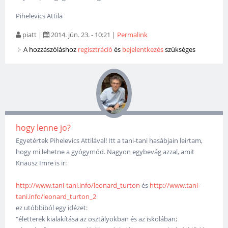
Pihelevics Attila
piatt
|
2014. jún. 23. - 10:21
|
Permalink
A hozzászóláshoz
regisztráció
és
bejelentkezés
szükséges
hogy lenne jo?
Egyetértek Pihelevics Attilával! Itt a tani-tani hasábjain leirtam,
hogy mi lehetne a gyógymód. Nagyon egybevág azzal, amit
Knausz Imre is ir:
http://www.tani-tani.info/leonard_turton
és
http://www.tani-
tani.info/leonard_turton_2
ez utóbbiból egy idézet:
"életterek kialakítása az osztályokban és az iskolában;