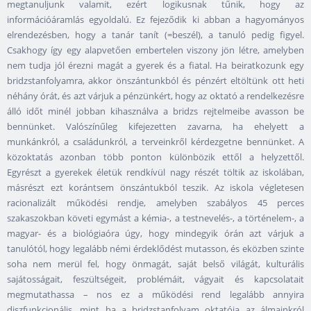
megtanuljunk valamit, ezért logikusnak tűnik, hogy az
információáramlás egyoldalú. Ez fejeződik ki abban a hagyományos
elrendezésben, hogy a tanár tanít (=beszél), a tanuló pedig figyel.
Csakhogy így egy alapvetően embertelen viszony jön létre, amelyben
nem tudja jól érezni magát a gyerek és a fiatal. Ha beiratkozunk egy
bridzstanfolyamra, akkor önszántunkból és pénzért eltöltünk ott heti
néhány órát, és azt várjuk a pénzünkért, hogy az oktató a rendelkezésre
álló időt minél jobban kihasználva a bridzs rejtelmeibe avasson be
bennünket. Valószínűleg kifejezetten zavarna, ha ehelyett a
munkánkról, a családunkról, a terveinkről kérdezgetne bennünket. A
közoktatás azonban több ponton különbözik ettől a helyzettől.
Egyrészt a gyerekek életük rendkívül nagy részét töltik az iskolában,
másrészt ezt korántsem önszántukból teszik. Az iskola végletesen
racionalizált működési rendje, amelyben szabályos 45 perces
szakaszokban követi egymást a kémia-, a testnevelés-, a történelem-, a
magyar- és a biológiaóra úgy, hogy mindegyik órán azt várjuk a
tanulótól, hogy legalább némi érdeklődést mutasson, és eközben szinte
soha nem merül fel, hogy önmagát, saját belső világát, kulturális
sajátosságait, feszültségeit, problémáit, vágyait és kapcsolatait
megmutathassa – nos ez a működési rend legalább annyira
diszfunkcionális, mint ha a bridzstanfolyam oktatója az álmainkról