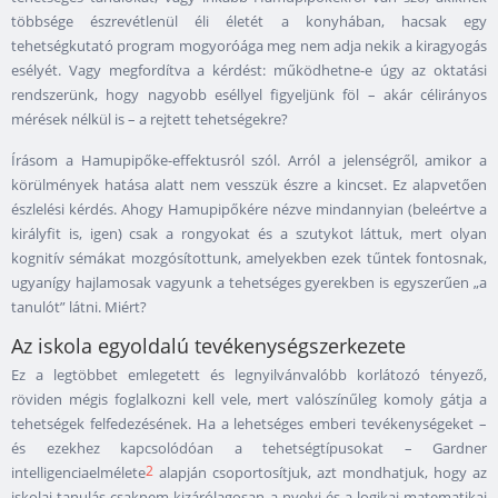
többsége észrevétlenül éli életét a konyhában, hacsak egy
tehetségkutató program mogyoróága meg nem adja nekik a kiragyogás
esélyét. Vagy megfordítva a kérdést: működhetne-e úgy az oktatási
rendszerünk, hogy nagyobb eséllyel figyeljünk föl – akár célirányos
mérések nélkül is – a rejtett tehetségekre?
Írásom a Hamupipőke-effektusról szól. Arról a jelenségről, amikor a
körülmények hatása alatt nem vesszük észre a kincset. Ez alapvetően
észlelési kérdés. Ahogy Hamupipőkére nézve mindannyian (beleértve a
királyfit is, igen) csak a rongyokat és a szutykot láttuk, mert olyan
kognitív sémákat mozgósítottunk, amelyekben ezek tűntek fontosnak,
ugyanígy hajlamosak vagyunk a tehetséges gyerekben is egyszerűen „a
tanulót” látni. Miért?
Az iskola egyoldalú tevékenységszerkezete
Ez a legtöbbet emlegetett és legnyilvánvalóbb korlátozó tényező,
röviden mégis foglalkozni kell vele, mert valószínűleg komoly gátja a
tehetségek felfedezésének. Ha a lehetséges emberi tevékenységeket –
és ezekhez kapcsolódóan a tehetségtípusokat – Gardner
2
intelligenciaelmélete
alapján csoportosítjuk, azt mondhatjuk, hogy az
iskolai tanulás csaknem kizárólagosan a nyelvi és a logikai-matematikai