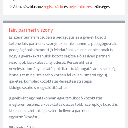
A hozzászóláshoz
regisztráció
és
bejelentkezés
szükséges
fair, partneri viszony
És szerintem nem csupán a pedagógus és a gyerek között
kellene fair, partneri viszonynak lennie, hanem a pedagógusnak,
pedagógiának központi (!) feladatának kellene lennie annak is,
hogy a gyerekek/tanulók között segítse elő az ilyen partneri
viszonyok kialakulását, fejlődését. Persze ehhez a
neveléstudomány, oktatáspolitika stb. támogatására is szükség
lenne. Ezt minél szélesebb körben fel kelleni ismerni egy új,
ígéretes, komplex közoktatás-fejlesztési stratégia
kidolgozásához, megvalósításához.
(Egyébként egy hatékonyan együttműködő közoktatás
megteremtéséhez a közoktatás összes többi szereplője között is
ki kellene alakítani, fejleszteni kellene a partneri
együttműködést.)
Pihelevics Attila