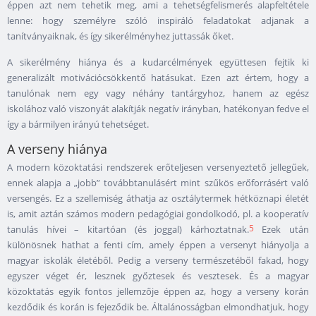
éppen azt nem tehetik meg, ami a tehetségfelismerés alapfeltétele
lenne: hogy személyre szóló inspiráló feladatokat adjanak a
tanítványaiknak, és így sikerélményhez juttassák őket.
A sikerélmény hiánya és a kudarcélmények együttesen fejtik ki
generalizált motivációcsökkentő hatásukat. Ezen azt értem, hogy a
tanulónak nem egy vagy néhány tantárgyhoz, hanem az egész
iskolához való viszonyát alakítják negatív irányban, hatékonyan fedve el
így a bármilyen irányú tehetséget.
A verseny hiánya
A modern közoktatási rendszerek erőteljesen versenyeztető jellegűek,
ennek alapja a „jobb” továbbtanulásért mint szűkös erőforrásért való
versengés. Ez a szellemiség áthatja az osztálytermek hétköznapi életét
is, amit aztán számos modern pedagógiai gondolkodó, pl. a kooperatív
5
tanulás hívei – kitartóan (és joggal) kárhoztatnak.
Ezek után
különösnek hathat a fenti cím, amely éppen a versenyt hiányolja a
magyar iskolák életéből. Pedig a verseny természetéből fakad, hogy
egyszer véget ér, lesznek győztesek és vesztesek. És a magyar
közoktatás egyik fontos jellemzője éppen az, hogy a verseny korán
kezdődik és korán is fejeződik be. Általánosságban elmondhatjuk, hogy