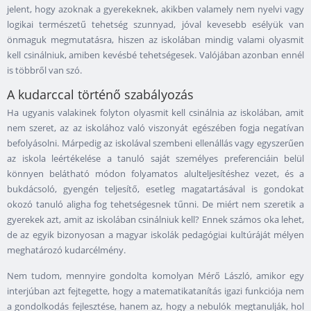
jelent, hogy azoknak a gyerekeknek, akikben valamely nem nyelvi vagy
logikai természetű tehetség szunnyad, jóval kevesebb esélyük van
önmaguk megmutatásra, hiszen az iskolában mindig valami olyasmit
kell csinálniuk, amiben kevésbé tehetségesek. Valójában azonban ennél
is többről van szó.
A kudarccal történő szabályozás
Ha ugyanis valakinek folyton olyasmit kell csinálnia az iskolában, amit
nem szeret, az az iskolához való viszonyát egészében fogja negatívan
befolyásolni. Márpedig az iskolával szembeni ellenállás vagy egyszerűen
az iskola leértékelése a tanuló saját személyes preferenciáin belül
könnyen belátható módon folyamatos alulteljesítéshez vezet, és a
bukdácsoló, gyengén teljesítő, esetleg magatartásával is gondokat
okozó tanuló aligha fog tehetségesnek tűnni. De miért nem szeretik a
gyerekek azt, amit az iskolában csinálniuk kell? Ennek számos oka lehet,
de az egyik bizonyosan a magyar iskolák pedagógiai kultúráját mélyen
meghatározó kudarcélmény.
Nem tudom, mennyire gondolta komolyan Mérő László, amikor egy
interjúban azt fejtegette, hogy a matematikatanítás igazi funkciója nem
a gondolkodás fejlesztése, hanem az, hogy a nebulók megtanulják, hol