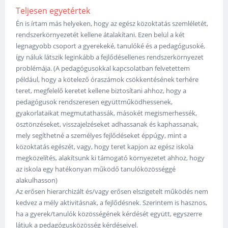
Teljesen egyetértek
Én is írtam más helyeken, hogy az egész közoktatás szemléletét,
rendszerkörnyezetét kellene átalakítani. Ezen belül a két
legnagyobb csoport a gyerekeké, tanulóké és a pedagógusoké,
így náluk látszik leginkább a fejlődésellenes rendszerkörnyezet
problémája. (A pedagógusokkal kapcsolatban felvetettem
például, hogy a kötelező óraszámok csökkentésének terhére
teret, megfelelő keretet kellene biztosítani ahhoz, hogy a
pedagógusok rendszeresen együttműködhessenek,
gyakorlataikat megmutathassák, másokét megismerhessék,
ösztönzéseket, visszajelzéseket adhassanak és kaphassanak,
mely segíthetné a személyes fejlődéseket éppúgy, mint a
közoktatás egészét, vagy, hogy teret kapjon az egész iskola
megközelítés, alakítsunk ki támogató környezetet ahhoz, hogy
az iskola egy hatékonyan működő tanulóközösséggé
alakulhasson)
Az erősen hierarchizált és/vagy erősen elszigetelt működés nem
kedvez a mély aktivitásnak, a fejlődésnek. Szerintem is hasznos,
ha a gyerek/tanulók közösségének kérdését együtt, egyszerre
látjuk a pedagógusközösség kérdéseivel.