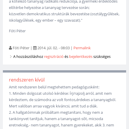
a kötelező tananyag radikális redukciója, a gyermeki érdeklődés
előtérbe helyezése a tananyag tervezése során;
közvetlen demokratikus struktúrák bevezetése (osztálygyűlések,
iskolagyűlések, egy ember – egy szavazat)."
Fóti Péter
Fóti Péter
|
2014. júl. 02. - 08:03
|
Permalink
A hozzászóláshoz
regisztráció
és
bejelentkezés
szükséges
rendszeren kívül
Amit rendszeren belül megtehettem pedagógusként:
1. Minden dolgozat utolsó kérdése: Írj/rajzolj arról, amit nem
kérdeztem, de számodra az volt fontos,érdekes a tananyagból.
Mert valóban arraa vagyok kiváncsi, amit tud a diák.
2. A hallgatóimnak próbáltam megtanítani, hogy nem a
tankönyvet tanítjuk, hanem a tananyagot-sőt, micsoda
eretnekség,- nem tananyagot, hanem gyerekeket, akik 3. nem