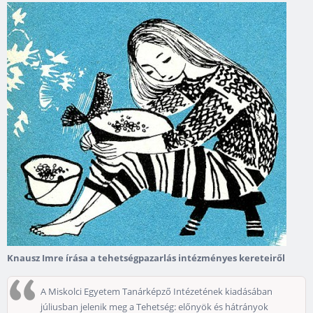
Knausz Imre írása a tehetségpazarlás intézményes kereteiről
A Miskolci Egyetem Tanárképző Intézetének kiadásában
júliusban jelenik meg a Tehetség: előnyök és hátrányok