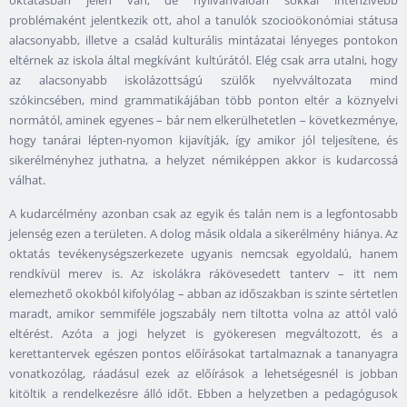
oktatásban jelen van, de nyilvánvalóan sokkal intenzívebb
problémaként jelentkezik ott, ahol a tanulók szocioökonómiai státusa
alacsonyabb, illetve a család kulturális mintázatai lényeges pontokon
eltérnek az iskola által megkívánt kultúrától. Elég csak arra utalni, hogy
az alacsonyabb iskolázottságú szülők nyelvváltozata mind
szókincsében, mind grammatikájában több ponton eltér a köznyelvi
normától, aminek egyenes – bár nem elkerülhetetlen – következménye,
hogy tanárai lépten-nyomon kijavítják, így amikor jól teljesítene, és
sikerélményhez juthatna, a helyzet némiképpen akkor is kudarcossá
válhat.
A kudarcélmény azonban csak az egyik és talán nem is a legfontosabb
jelenség ezen a területen. A dolog másik oldala a sikerélmény hiánya. Az
oktatás tevékenységszerkezete ugyanis nemcsak egyoldalú, hanem
rendkívül merev is. Az iskolákra rákövesedett tanterv – itt nem
elemezhető okokból kifolyólag – abban az időszakban is szinte sértetlen
maradt, amikor semmiféle jogszabály nem tiltotta volna az attól való
eltérést. Azóta a jogi helyzet is gyökeresen megváltozott, és a
kerettantervek egészen pontos előírásokat tartalmaznak a tananyagra
vonatkozólag, ráadásul ezek az előírások a lehetségesnél is jobban
kitöltik a rendelkezésre álló időt. Ebben a helyzetben a pedagógusok