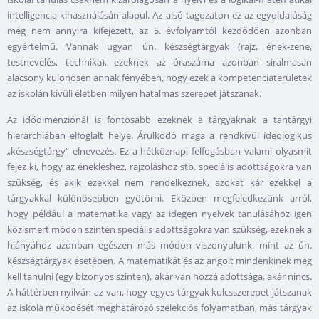
intelligencia kihasználásán alapul. Az alsó tagozaton ez az egyoldalúság
még nem annyira kifejezett, az 5. évfolyamtól kezdődően azonban
egyértelmű. Vannak ugyan ún. készségtárgyak (rajz, ének-zene,
testnevelés, technika), ezeknek az óraszáma azonban siralmasan
alacsony különösen annak fényében, hogy ezek a kompetenciaterületek
az iskolán kívüli életben milyen hatalmas szerepet játszanak.
Az idődimenziónál is fontosabb ezeknek a tárgyaknak a tantárgyi
hierarchiában elfoglalt helye. Árulkodó maga a rendkívül ideologikus
„készségtárgy” elnevezés. Ez a hétköznapi felfogásban valami olyasmit
fejez ki, hogy az énekléshez, rajzoláshoz stb. speciális adottságokra van
szükség, és akik ezekkel nem rendelkeznek, azokat kár ezekkel a
tárgyakkal különösebben gyötörni. Eközben megfeledkezünk arról,
hogy például a matematika vagy az idegen nyelvek tanulásához igen
közismert módon szintén speciális adottságokra van szükség, ezeknek a
hiányához azonban egészen más módon viszonyulunk, mint az ún.
készségtárgyak esetében. A matematikát és az angolt mindenkinek meg
kell tanulni (egy bizonyos szinten), akár van hozzá adottsága, akár nincs.
A háttérben nyilván az van, hogy egyes tárgyak kulcsszerepet játszanak
az iskola működését meghatározó szelekciós folyamatban, más tárgyak