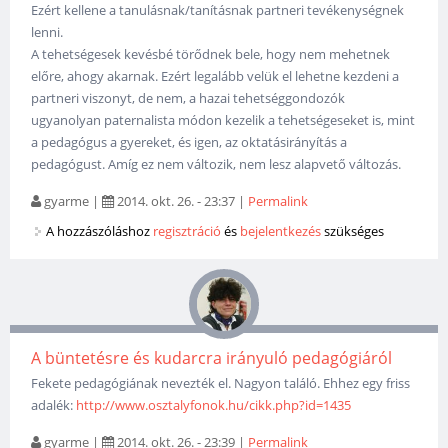
Ezért kellene a tanulásnak/tanításnak partneri tevékenységnek
lenni.
A tehetségesek kevésbé törődnek bele, hogy nem mehetnek
előre, ahogy akarnak. Ezért legalább velük el lehetne kezdeni a
partneri viszonyt, de nem, a hazai tehetséggondozók
ugyanolyan paternalista módon kezelik a tehetségeseket is, mint
a pedagógus a gyereket, és igen, az oktatásirányítás a
pedagógust. Amíg ez nem változik, nem lesz alapvető változás.
gyarme
|
2014. okt. 26. - 23:37
|
Permalink
A hozzászóláshoz
regisztráció
és
bejelentkezés
szükséges
A büntetésre és kudarcra irányuló pedagógiáról
Fekete pedagógiának nevezték el. Nagyon találó. Ehhez egy friss
adalék:
http://www.osztalyfonok.hu/cikk.php?id=1435
gyarme
|
2014. okt. 26. - 23:39
|
Permalink