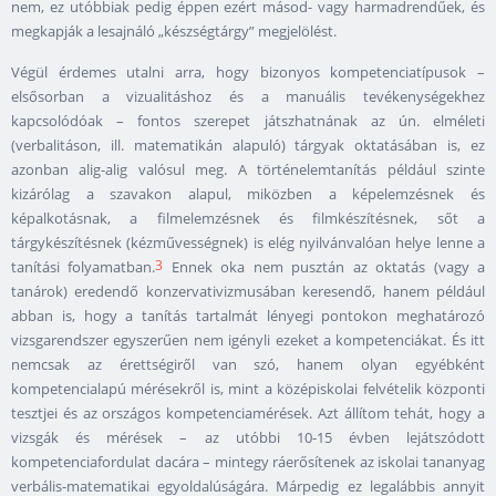
nem, ez utóbbiak pedig éppen ezért másod- vagy harmadrendűek, és
megkapják a lesajnáló „készségtárgy” megjelölést.
Végül érdemes utalni arra, hogy bizonyos kompetenciatípusok –
elsősorban a vizualitáshoz és a manuális tevékenységekhez
kapcsolódóak – fontos szerepet játszhatnának az ún. elméleti
(verbalitáson, ill. matematikán alapuló) tárgyak oktatásában is, ez
azonban alig-alig valósul meg. A történelemtanítás például szinte
kizárólag a szavakon alapul, miközben a képelemzésnek és
képalkotásnak, a filmelemzésnek és filmkészítésnek, sőt a
tárgykészítésnek (kézművességnek) is elég nyilvánvalóan helye lenne a
3
tanítási folyamatban.
Ennek oka nem pusztán az oktatás (vagy a
tanárok) eredendő konzervativizmusában keresendő, hanem például
abban is, hogy a tanítás tartalmát lényegi pontokon meghatározó
vizsgarendszer egyszerűen nem igényli ezeket a kompetenciákat. És itt
nemcsak az érettségiről van szó, hanem olyan egyébként
kompetencialapú mérésekről is, mint a középiskolai felvételik központi
tesztjei és az országos kompetenciamérések. Azt állítom tehát, hogy a
vizsgák és mérések – az utóbbi 10-15 évben lejátszódott
kompetenciafordulat dacára – mintegy ráerősítenek az iskolai tananyag
verbális-matematikai egyoldalúságára. Márpedig ez legalábbis annyit