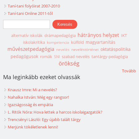
Taní-tani folyóirat 2007-2010
Taní-tani Online 2011-től
Keresés űrlap
Keresés
hátrányos helyzet
alternatív iskolák
drámapedagógia
IKT
magyartanítás
iskolakritika
külföld
kompetencia
művészetpedagógia
oktatáspolitika
nevelés
neveléstörténet
pedagógusok
romák
szabad nevelés
tantárgy-pedagógia
SNI
örökség
Tovább
Ma leginkább ezeket olvassák
Knausz Imre: Mi a nevelés?
Nahalka István: Még egy rangsor!
Igazságosság és empátia
L. Ritók Nóra: Hova lettek a harcos iskolaigazgatók?
Trencsényi László: Egy újabb talált tárgy
Merjünk tökéletlenek lenni!