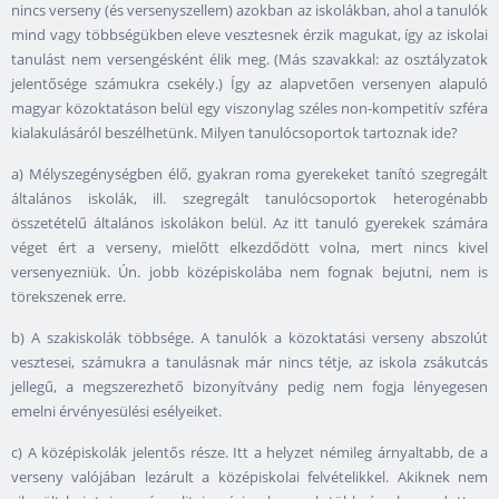
nincs verseny (és versenyszellem) azokban az iskolákban, ahol a tanulók
mind vagy többségükben eleve vesztesnek érzik magukat, így az iskolai
tanulást nem versengésként élik meg. (Más szavakkal: az osztályzatok
jelentősége számukra csekély.) Így az alapvetően versenyen alapuló
magyar közoktatáson belül egy viszonylag széles non-kompetitív szféra
kialakulásáról beszélhetünk. Milyen tanulócsoportok tartoznak ide?
a) Mélyszegénységben élő, gyakran roma gyerekeket tanító szegregált
általános iskolák, ill. szegregált tanulócsoportok heterogénabb
összetételű általános iskolákon belül. Az itt tanuló gyerekek számára
véget ért a verseny, mielőtt elkezdődött volna, mert nincs kivel
versenyezniük. Ún. jobb középiskolába nem fognak bejutni, nem is
törekszenek erre.
b) A szakiskolák többsége. A tanulók a közoktatási verseny abszolút
vesztesei, számukra a tanulásnak már nincs tétje, az iskola zsákutcás
jellegű, a megszerezhető bizonyítvány pedig nem fogja lényegesen
emelni érvényesülési esélyeiket.
c) A középiskolák jelentős része. Itt a helyzet némileg árnyaltabb, de a
verseny valójában lezárult a középiskolai felvételikkel. Akiknek nem