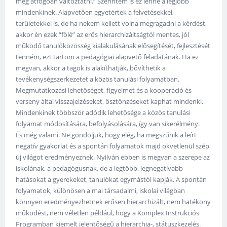
meg átfogóan változtatni.” Szerintem is ez lenne a legjobb
mindenkinek. Alapvetően egyetértek a felvetésekkel,
területekkel is, de ha nekem kellett volna megragadni a kérdést,
akkor én ezek “fölé” az erős hierarchizáltságtól mentes, jól
működő tanulóközösség kialakulásának elősegítését, fejlesztését
tenném, ezt tartom a pedagógiai alapvető feladatának. Ha ez
megvan, akkor a tagok is alakíthatják, bővíthetik a
tevékenységszerkezetet a közös tanulási folyamatban.
Megmutatkozási lehetőséget, figyelmet és a kooperáció és
verseny által visszajelzéseket, ösztönzéseket kaphat mindenki.
Mindenkinek többször adódik lehetősége a közös tanulási
folyamat módosítására, befolyásolására, így van sikerélmény.
És még valami. Ne gondoljuk, hogy elég, ha megszűnik a leírt
negatív gyakorlat és a spontán folyamatok majd okvetlenül szép
új világot eredményeznek. Nyilván ebben is megvan a szerepe az
iskolának, a pedagógusnak, de a legtöbb, legnegatívabb
hatásokat a gyerekeket, tanulókat egymástól kapják. A spontán
folyamatok, különösen a mai társadalmi, iskolai világban
könnyen eredményezhetnek erősen hierarchizált, nem hatékony
működést, nem véletlen például, hogy a Komplex Instrukciós
Programban kiemelt jelentőségű a hierarchia-, státuszkezelés.