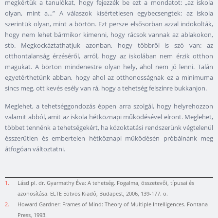
megkértük a tanulókat, hogy fejezzék be ezt a mondatot: „az iskola
olyan, mint a…” A válaszok kísértetiesen egybecsengtek: az iskola
szerintük olyan, mint a börtön. Ezt persze elsősorban azzal indokolták,
hogy nem lehet bármikor kimenni, hogy rácsok vannak az ablakokon,
stb. Megkockáztathatjuk azonban, hogy többről is szó van: az
otthontalanság érzéséről, arról, hogy az iskolában nem érzik otthon
magukat. A börtön mindenestre olyan hely, ahol nem jó lenni. Talán
egyetérthetünk abban, hogy ahol az otthonosságnak ez a minimuma
sincs meg, ott kevés esély van rá, hogy a tehetség felszínre bukkanjon.
Meglehet, a tehetséggondozás éppen arra szolgál, hogy helyrehozzon
valamit abból, amit az iskola hétköznapi működésével elront. Meglehet,
többet tennénk a tehetségekért, ha közoktatási rendszerünk végtelenül
ésszerűtlen és embertelen hétköznapi működésén próbálnánk meg
átfogóan változtatni.
1.
Lásd pl. dr. Gyarmathy Éva: A tehetség. Fogalma, összetevői, típusai és
azonosítása. ELTE Eötvös Kiadó, Budapest, 2006, 139-177. o.
2.
Howard Gardner: Frames of Mind: Theory of Multiple Intelligences. Fontana
Press, 1993.