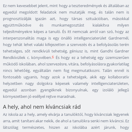
Ez nem kevesebbet jelent, mint hogy a teszteredmények és általában az
egyedül megoldott feladatok nem mutatják meg, és talán nem is
prognosztizálják igazán azt, hogy társas szituációban, másokkal
együttműködve és munkamegosztást kialakítva milyen
teljesítményekre képes a tanuló. És itt nemcsak arról van szó, hogy az
interperszonalitás maga is egy önálló intelligenciaterület Gardnernél,
hogy tehát lehet valaki kifejezetten a szervezés és a befolyásolás terén
tehetséges, sőt rendkívüli tehetség, géniusz is, mint Gandhi Gardner
6
Rendkívüliek c. könyvében.
És hogy ez a tehetség egy üzemszerűen
működő iskolában, ahol szervezésre, vitára, befolyásolásra gyakorlatilag
nincs lehetőég, egyáltalán nem fog megmutatkozni. Talán ennél is
fontosabb ugyanis, hogy azok a tehetségek, akik egy kollaboratív
helyzetben nagy dolgokra képesek valamely intelligenciaterületen,
egyedül azonban gyengéknek bizonyulnak, egy izoláló jellegű
környezetben jó eséllyel rejtve maradnak.
A hely, ahol nem kíváncsiak rád
Az iskola az a hely, amely elvárja a tanulóktól, hogy kíváncsiak legyenek
arra, amit tanítani akar nekik, de ahol a tanulókra senki nem kíváncsi. Ez
látszólag természetes, hiszen az iskolába azért járunk, hogy