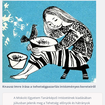
Knausz Imre írása a tehetségpazarlás intézményes kereteiről
A Miskolci Egyetem Tanárképző Intézetének kiadásában
júliusban jelenik meg a Tehetség: előnyök és hátrányok