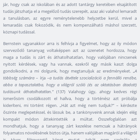
jár, hogy csak az iskolában és az adott tantárgy keretében elsajátított
tudás játszhatja el a megelőző tudás szerepét, azaz aki valahol lemaradt
a tanulásban, az egyre reménytelenebb helyzetbe kerül, mivel a
lemaradás csak fokozódik, és nem kompenzálható máshol szerzett,
köznapi tudással.
Bernstein ugyanakkor arra is felhívja a figyelmet, hogy az ily módon
szerveződő tananyag voltaképpen azt az üzenetet hordozza, hogy
maga a tudás is zárt és áthatolhatatlan, hogy valójában nincsenek
nyitott kérdések, vagy ha vannak, ezekről egy másik kaszt dolga
gondolkodni, a mi dolgunk, hogy megtanuljuk az eredményeket.
„A
többség számára
– írja –
a tudás átvétele szocializáció a fennálló rendbe,
abba a tapasztalatba, hogy a világról szóló (és az oktatásban átadott)
tudásunk áthatolhatatlan.”
(137) Valahogy úgy, ahogy kedves régi
ismerősöm csodálkozott el hallva, hogy a történész azt próbálja
kideríteni, mi történt régen. „Hát azt még nem tudjuk?” – kérdezte
őszinte meglepetéssel, és lássuk be, a tankönyveink annak idején elég
kompakt módon áttekintették a múltat. Összefoglalóan azt
mondhatjuk, hogy a tananyag zárt kezelése nemcsak a hátrányok
folyamatos növelésének biztos útja, hanem valójában magáról a világról
is téves, félrevezető képet mutat, tehát nem szolgálja a