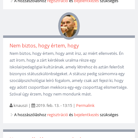
A hozzászóláshoz
regisztráció
és
bejelentkezés
szükséges
Nem biztos, hogy értem, hogy
Nem biztos, hogy értem, hogy amit írsz, az miért ellenvetés. Én
azt írom, hogy a zárt kérdések uralma része egy
iskolai/pedagógiai kultúrának, amely létrehoz és aztán felerősít
bizonyos státuszkülönbségeket. A státusz pedig számomra egy
szociálpszichológiai leíró fogalom, amely csak azt fejezi ki, hogy
egy adott csoportban mekkora egy-egy csoporttag elismertsége.
Szóval úgy érzem, hogy nem mondunk mást.
knauszi
|
2019. feb. 13. - 13:15
|
Permalink
A hozzászóláshoz
regisztráció
és
bejelentkezés
szükséges