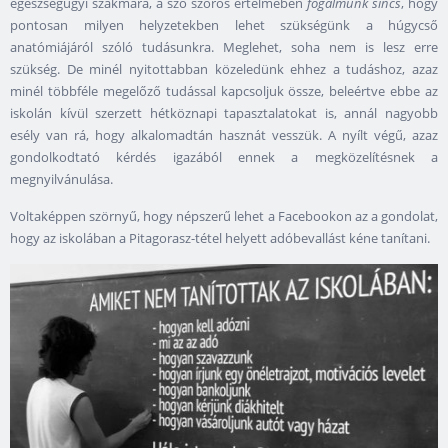
egészségügyi szakmára, a szó szoros értelmében
fogalmunk sincs
, hogy
pontosan milyen helyzetekben lehet szükségünk a húgycső
anatómiájáról szóló tudásunkra. Meglehet, soha nem is lesz erre
szükség. De minél nyitottabban közeledünk ehhez a tudáshoz, azaz
minél többféle megelőző tudással kapcsoljuk össze, beleértve ebbe az
iskolán kívül szerzett hétköznapi tapasztalatokat is, annál nagyobb
esély van rá, hogy alkalomadtán hasznát vesszük. A nyílt végű, azaz
gondolkodtató kérdés igazából ennek a megközelítésnek a
megnyilvánulása.
Voltaképpen szörnyű, hogy népszerű lehet a Facebookon az a gondolat,
hogy az iskolában a Pitagorasz-tétel helyett adóbevallást kéne tanítani.