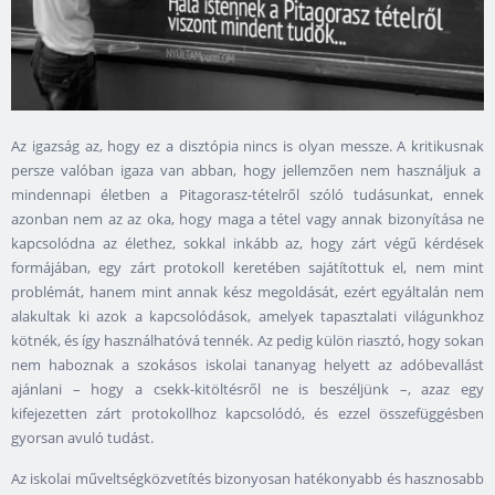
Az igazság az, hogy ez a disztópia nincs is olyan messze. A kritikusnak
persze valóban igaza van abban, hogy jellemzően nem használjuk a
mindennapi életben a Pitagorasz-tételről szóló tudásunkat, ennek
azonban nem az az oka, hogy maga a tétel vagy annak bizonyítása ne
kapcsolódna az élethez, sokkal inkább az, hogy zárt végű kérdések
formájában, egy zárt protokoll keretében sajátítottuk el, nem mint
problémát, hanem mint annak kész megoldását, ezért egyáltalán nem
alakultak ki azok a kapcsolódások, amelyek tapasztalati világunkhoz
kötnék, és így használhatóvá tennék. Az pedig külön riasztó, hogy sokan
nem haboznak a szokásos iskolai tananyag helyett az adóbevallást
ajánlani – hogy a csekk-kitöltésről ne is beszéljünk –, azaz egy
kifejezetten zárt protokollhoz kapcsolódó, és ezzel összefüggésben
gyorsan avuló tudást.
Az iskolai műveltségközvetítés bizonyosan hatékonyabb és hasznosabb