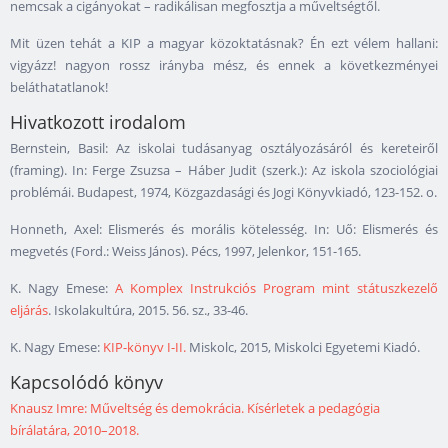
nemcsak a cigányokat – radikálisan megfosztja a műveltségtől.
Mit üzen tehát a KIP a magyar közoktatásnak? Én ezt vélem hallani:
vigyázz! nagyon rossz irányba mész, és ennek a következményei
beláthatatlanok!
Hivatkozott irodalom
Bernstein, Basil: Az iskolai tudásanyag osztályozásáról és kereteiről
(framing). In: Ferge Zsuzsa – Háber Judit (szerk.): Az iskola szociológiai
problémái. Budapest, 1974, Közgazdasági és Jogi Könyvkiadó, 123-152. o.
Honneth, Axel: Elismerés és morális kötelesség. In: Uő: Elismerés és
megvetés (Ford.: Weiss János). Pécs, 1997, Jelenkor, 151-165.
K. Nagy Emese:
A Komplex Instrukciós Program mint státuszkezelő
eljárás
. Iskolakultúra, 2015. 56. sz., 33-46.
K. Nagy Emese:
KIP-könyv I-II.
Miskolc, 2015, Miskolci Egyetemi Kiadó.
Kapcsolódó könyv
Knausz Imre: Műveltség és demokrácia. Kísérletek a pedagógia
bírálatára, 2010–2018.