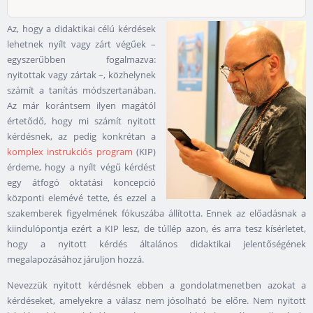
Az, hogy a didaktikai célú kérdések
lehetnek nyílt vagy zárt végűek –
egyszerűbben fogalmazva:
nyitottak vagy zártak –, közhelynek
számít a tanítás módszertanában.
Az már korántsem ilyen magától
értetődő, hogy mi számít nyitott
kérdésnek, az pedig konkrétan a
komplex instrukciós program
(KIP)
érdeme, hogy a nyílt végű kérdést
egy átfogó oktatási koncepció
központi elemévé tette, és ezzel a
szakemberek figyelmének fókuszába állította. Ennek az előadásnak a
kiindulópontja ezért a KIP lesz, de túllép azon, és arra tesz kísérletet,
hogy a nyitott kérdés általános didaktikai jelentőségének
megalapozásához járuljon hozzá.
Nevezzük nyitott kérdésnek ebben a gondolatmenetben azokat a
kérdéseket, amelyekre a válasz nem jósolható be előre. Nem nyitott