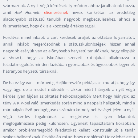
származnak. A nyílt végű kérdések ily módon ahhoz járulhatnak hozzá,
amit
Axel Honneth
elismerésnek
nevez, konkrétan az eredetileg
alacsonyabb státuszú tanulók nagyobb megbecsüléséhez, ahhoz a
felismeréshez, hogy ők is a közösség értékes tagjai.
Fordítva: minél inkább a zárt kérdések uralják az oktatási folyamatot,
annál inkább megerősödnek a státuszkülönbségek, hiszen annál
nagyobb esélyük van az előnyösebb helyzetű tanulóknak, hogy ellopják
a show-t, hogy az iskolában szerzett rutinjukat alkalmazva a
feladatmegoldás minden fázisában gyorsabbak és ügyesebbek legyenek
hátrányos helyzetű társaiknál.
De ha ez így van – márpedig Hejőkeresztúr példája azt mutatja, hogy így
vagy úgy, de a modell működik –, akkor miért hiányzik a nyílt végű
kérdés ilyen fájóan az oktatás hétköznapjaiból? Mert hogy hiányzik, az
tény. A KIP-pel való ismerkedés során mind a nappalis hallgatók, mind a
már pályán lévő pedagógusok számára komoly nehézséget jelent a nyílt
végű kérdés fogalmának a megértése is, ilyen feladatok
megfogalmazása pedig különösen. Ugyanezt tapasztaltam korábban,
amikor problémamegoldó feladatokat kellett konstruálniuk a tanár
szakos hallgatóknak. Egyáltalán mi az, hogy probléma? Hogy lehet ezt a