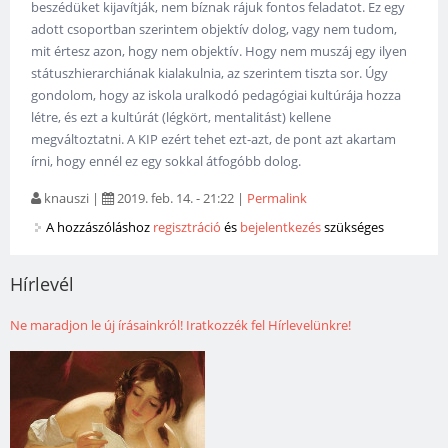
beszédüket kijavítják, nem bíznak rájuk fontos feladatot. Ez egy
adott csoportban szerintem objektív dolog, vagy nem tudom,
mit értesz azon, hogy nem objektív. Hogy nem muszáj egy ilyen
státuszhierarchiának kialakulnia, az szerintem tiszta sor. Úgy
gondolom, hogy az iskola uralkodó pedagógiai kultúrája hozza
létre, és ezt a kultúrát (légkört, mentalitást) kellene
megváltoztatni. A KIP ezért tehet ezt-azt, de pont azt akartam
írni, hogy ennél ez egy sokkal átfogóbb dolog.
knauszi
|
2019. feb. 14. - 21:22
|
Permalink
A hozzászóláshoz
regisztráció
és
bejelentkezés
szükséges
Hírlevél
Ne maradjon le új írásainkról! Iratkozzék fel Hírlevelünkre!