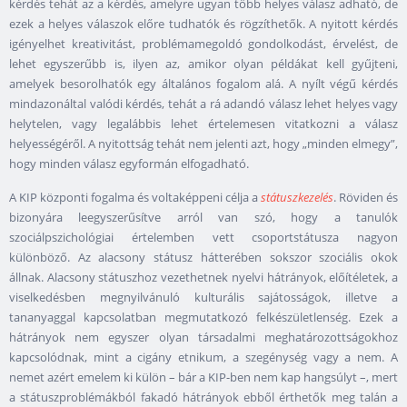
kérdés tehát az a kérdés, amelyre ugyan több helyes válasz adható, de
ezek a helyes válaszok előre tudhatók és rögzíthetők. A nyitott kérdés
igényelhet kreativitást, problémamegoldó gondolkodást, érvelést, de
lehet egyszerűbb is, ilyen az, amikor olyan példákat kell gyűjteni,
amelyek besorolhatók egy általános fogalom alá. A nyílt végű kérdés
mindazonáltal valódi kérdés, tehát a rá adandó válasz lehet helyes vagy
helytelen, vagy legalábbis lehet értelemesen vitatkozni a válasz
helyességéről. A nyitottság tehát nem jelenti azt, hogy „minden elmegy”,
hogy minden válasz egyformán elfogadható.
A KIP központi fogalma és voltaképpeni célja a
státuszkezelés
. Röviden és
bizonyára leegyszerűsítve arról van szó, hogy a tanulók
szociálpszichológiai értelemben vett csoportstátusza nagyon
különböző. Az alacsony státusz hátterében sokszor szociális okok
állnak. Alacsony státuszhoz vezethetnek nyelvi hátrányok, előítéletek, a
viselkedésben megnyilvánuló kulturális sajátosságok, illetve a
tananyaggal kapcsolatban megmutatkozó felkészületlenség. Ezek a
hátrányok nem egyszer olyan társadalmi meghatározottságokhoz
kapcsolódnak, mint a cigány etnikum, a szegénység vagy a nem. A
nemet azért emelem ki külön – bár a KIP-ben nem kap hangsúlyt –, mert
a státuszproblémákból fakadó hátrányok ebből érthetők meg talán a