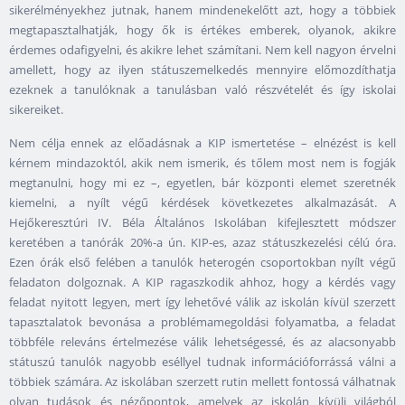
sikerélményekhez jutnak, hanem mindenekelőtt azt, hogy a többiek
megtapasztalhatják, hogy ők is értékes emberek, olyanok, akikre
érdemes odafigyelni, és akikre lehet számítani. Nem kell nagyon érvelni
amellett, hogy az ilyen státuszemelkedés mennyire előmozdíthatja
ezeknek a tanulóknak a tanulásban való részvételét és így iskolai
sikereiket.
Nem célja ennek az előadásnak a KIP ismertetése – elnézést is kell
kérnem mindazoktól, akik nem ismerik, és tőlem most nem is fogják
megtanulni, hogy mi ez –, egyetlen, bár központi elemet szeretnék
kiemelni, a nyílt végű kérdések következetes alkalmazását. A
Hejőkeresztúri IV. Béla Általános Iskolában kifejlesztett módszer
keretében a tanórák 20%-a ún. KIP-es, azaz státuszkezelési célú óra.
Ezen órák első felében a tanulók heterogén csoportokban nyílt végű
feladaton dolgoznak. A KIP ragaszkodik ahhoz, hogy a kérdés vagy
feladat nyitott legyen, mert így lehetővé válik az iskolán kívül szerzett
tapasztalatok bevonása a problémamegoldási folyamatba, a feladat
többféle releváns értelmezése válik lehetségessé, és az alacsonyabb
státuszú tanulók nagyobb eséllyel tudnak információforrássá válni a
többiek számára. Az iskolában szerzett rutin mellett fontossá válhatnak
olyan tudások és nézőpontok, amelyek az iskolán kívüli világból