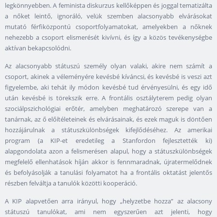
legkönnyebben. A feminista diskurzus kellőképpen és joggal tematizálta
a nőket leintő, ignoráló, velük szemben alacsonyabb elvárásokat
mutató férfiközpontú csoportfolyamatokat, amelyekben a nőknek
nehezebb a csoport elismerését kivívni, és így a közös tevékenységbe
aktívan bekapcsolódni.
Az alacsonyabb státuszú személy olyan valaki, akire nem számít a
csoport, akinek a véleményére kevésbé kíváncsi, és kevésbé is veszi azt
figyelembe, aki tehát ily módon kevésbé tud érvényesülni, és egy idő
után kevésbé is törekszik erre. A frontális osztályterem pedig olyan
szociálpszichológiai erőtér, amelyben meghatározó szerepe van a
tanárnak, az ő előítéleteinek és elvárásainak, és ezek maguk is döntően
hozzájárulnak a státuszkülönbségek kifejlődéséhez. Az amerikai
program (a KIP-et eredetileg a Stanfordon fejlesztették ki)
alapgondolata azon a felismerésen alapul, hogy a státuszkülönbségek
megfelelő ellenhatások híján akkor is fennmaradnak, újratermelődnek
és befolyásolják a tanulási folyamatot ha a frontális oktatást jelentős
részben felváltja a tanulók közötti kooperáció.
A KIP alapvetően arra irányul, hogy „helyzetbe hozza” az alacsony
státuszú tanulókat, ami nem egyszerűen azt jelenti, hogy