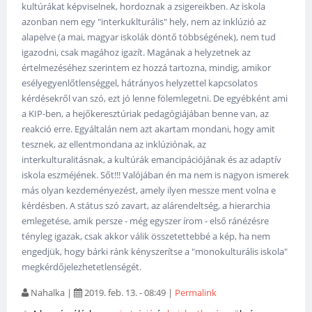
kultúrákat képviselnek, hordoznak a zsigereikben. Az iskola
azonban nem egy "interkuklturális" hely, nem az inklúzió az
alapelve (a mai, magyar iskolák döntő többségének), nem tud
igazodni, csak magához igazít. Magának a helyzetnek az
értelmezéséhez szerintem ez hozzá tartozna, mindig, amikor
esélyegyenlőtlenséggel, hátrányos helyzettel kapcsolatos
kérdésekről van szó, ezt jó lenne fölemlegetni. De egyébként ami
a KIP-ben, a hejőkeresztúriak pedagógiájában benne van, az
reakció erre. Egyáltalán nem azt akartam mondani, hogy amit
tesznek, az ellentmondana az inklúziónak, az
interkulturalitásnak, a kultúrák emancipációjának és az adaptív
iskola eszméjének. Sőt!!! Valójában én ma nem is nagyon ismerek
más olyan kezdeményezést, amely ilyen messze ment volna e
kérdésben. A státus szó zavart, az alárendeltség, a hierarchia
emlegetése, amik persze - még egyszer írom - első ránézésre
tényleg igazak, csak akkor válik összetettebbé a kép, ha nem
engedjük, hogy bárki ránk kényszerítse a "monokulturális iskola"
megkérdőjelezhetetlenségét.
Nahalka
|
2019. feb. 13. - 08:49
|
Permalink