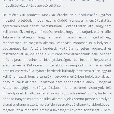
műveltségközvetítés alapvető célját sem.
De miért? Cui prodest? Kinek az érdeke ez a diszfunkció? Egyrészt
magától értetődik, hogy egy működő rendszer megváltoztatása
egyszerűen azért nehéz, mert működik. Fontos tisztán látni, hogy nem
kell ahhoz élvezni egy működési rendet, hogy ne akarjunk eltérni tőle.
Teljesen lehetséges, hogy emberek rosszul érzik magukat egy
rendszerben, és mégsem akarnak változást. Pontosan ez a helyzet a
pedagógusokkal. A zárt kérdések kultúrája rengeteg kudarccal és
frusztrációval jár, de ebbe a kultúrába szocializálódtunk bele. Minden
más eljárás növelné a bizonytalanságot, és instabil helyzeteket
eredményezne. Különösen fontos ebből a szempontból a már említett
hatalmi összetevő: a nyitott kérdések kultúrája értelemszerűen együtt
kell járjon azzal, hogy a tanulók nagyobb mértékben befolyásolják azt,
hogy mi zajlik az órán. Ez viszont nem gondolható el anélkül, hogy az
iskola pedagógiai kultúrája általában is a partneri viszonyok felé
mozduljon el. A változás tehát akkor is „pokoli nehéz” volna, ha lenne
ebbe az irányba mutató politikai akarat. A jelek szerint persze nincs ilyen
akarat alighanem azért, mert a jelenleg uralkodó elitnek tulajdonképpen
megfelel ez a rendszer, amely a lakosság túlnyomó többségét – nem,