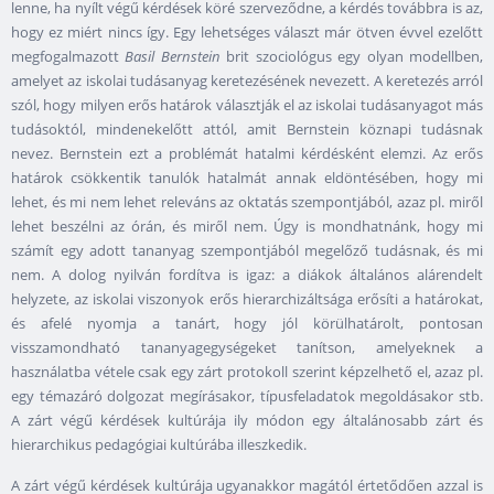
lenne, ha nyílt végű kérdések köré szerveződne, a kérdés továbbra is az,
hogy ez miért nincs így. Egy lehetséges választ már ötven évvel ezelőtt
megfogalmazott
Basil Bernstein
brit szociológus egy olyan modellben,
amelyet az iskolai tudásanyag keretezésének nevezett. A keretezés arról
szól, hogy milyen erős határok választják el az iskolai tudásanyagot más
tudásoktól, mindenekelőtt attól, amit Bernstein köznapi tudásnak
nevez. Bernstein ezt a problémát hatalmi kérdésként elemzi. Az erős
határok csökkentik tanulók hatalmát annak eldöntésében, hogy mi
lehet, és mi nem lehet releváns az oktatás szempontjából, azaz pl. miről
lehet beszélni az órán, és miről nem. Úgy is mondhatnánk, hogy mi
számít egy adott tananyag szempontjából megelőző tudásnak, és mi
nem. A dolog nyilván fordítva is igaz: a diákok általános alárendelt
helyzete, az iskolai viszonyok erős hierarchizáltsága erősíti a határokat,
és afelé nyomja a tanárt, hogy jól körülhatárolt, pontosan
visszamondható tananyagegységeket tanítson, amelyeknek a
használatba vétele csak egy zárt protokoll szerint képzelhető el, azaz pl.
egy témazáró dolgozat megírásakor, típusfeladatok megoldásakor stb.
A zárt végű kérdések kultúrája ily módon egy általánosabb zárt és
hierarchikus pedagógiai kultúrába illeszkedik.
A zárt végű kérdések kultúrája ugyanakkor magától értetődően azzal is