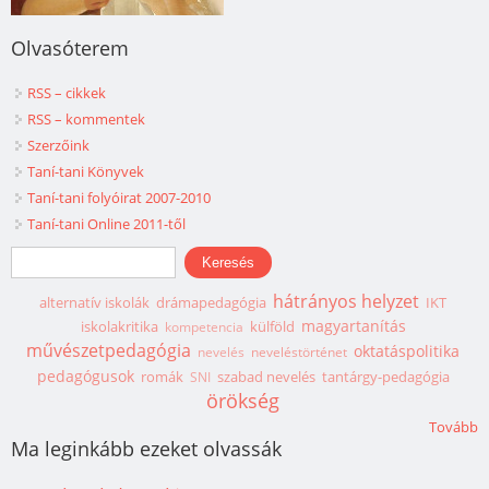
Olvasóterem
RSS – cikkek
RSS – kommentek
Szerzőink
Taní-tani Könyvek
Taní-tani folyóirat 2007-2010
Taní-tani Online 2011-től
Keresés űrlap
Keresés
hátrányos helyzet
alternatív iskolák
drámapedagógia
IKT
magyartanítás
iskolakritika
külföld
kompetencia
művészetpedagógia
oktatáspolitika
nevelés
neveléstörténet
pedagógusok
romák
szabad nevelés
tantárgy-pedagógia
SNI
örökség
Tovább
Ma leginkább ezeket olvassák