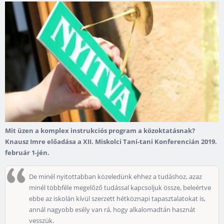
Mit üzen a komplex instrukciós program a közoktatásnak?
Knausz Imre előadása a XII. Miskolci Taní-tani Konferencián 2019.
február 1-jén.
De minél nyitottabban közeledünk ehhez a tudáshoz, azaz
minél többféle megelőző tudással kapcsoljuk össze, beleértve
ebbe az iskolán kívül szerzett hétköznapi tapasztalatokat is,
annál nagyobb esély van rá, hogy alkalomadtán hasznát
vesszük.