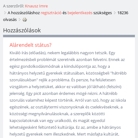
A szerzőről:
Knausz Imre
A hozzászóláshoz
regisztráció
és
bejelentkezés
szükséges
18236
olvasás
Hozzászólások
Alárendelt státus?
Kiváló írás (előadás), nekem legalábbis nagyon tetszik. Egy
értelmezésbeli problémát szeretnék azonban felvetni. Ennek az
egész gondolkodásmódnak a kiindulópontja az, hogy a
hátrányos helyzetű gyerekek státusában, közösségbeli "hátrébb
szorulásukban" rejlik a probléma. És persze, ha felületesen
vizsgálom a helyzetüket, akkor ez valóban jól látható (felszíni)
jelenség. Egy picit azonban érdemes mögé nézni. A hátrébb
szorulás valamihez képest történik. Arról van szó, hogy az iskola
egészének, az osztálytermi viszonyoknak és cselekvéseknek, a
közösségi megnyilvánulásoknak, a szereplők közötti
kapcsolatoknak van egy uralkodó, és magát egyedül
lehetségesként feltüntető kultúrája. Ez az, amibe a hátrányos
helyzetű gyerekek nem illeszkednek. Mert másfajta kultúrát,