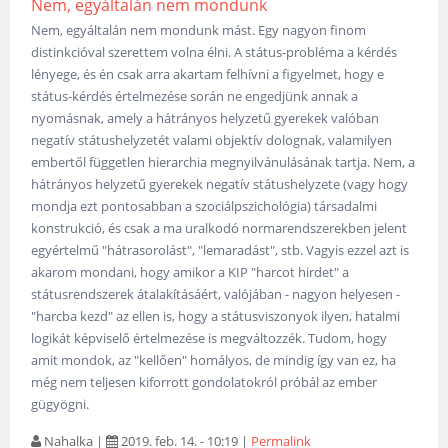
Nem, egyáltalán nem mondunk
Nem, egyáltalán nem mondunk mást. Egy nagyon finom
distinkcióval szerettem volna élni. A státus-probléma a kérdés
lényege, és én csak arra akartam felhívni a figyelmet, hogy e
státus-kérdés értelmezése során ne engedjünk annak a
nyomásnak, amely a hátrányos helyzetű gyerekek valóban
negatív státushelyzetét valami objektív dolognak, valamilyen
embertől független hierarchia megnyilvánulásának tartja. Nem, a
hátrányos helyzetű gyerekek negatív státushelyzete (vagy hogy
mondja ezt pontosabban a szociálpszichológia) társadalmi
konstrukció, és csak a ma uralkodó normarendszerekben jelent
egyértelmű "hátrasorolást", "lemaradást", stb. Vagyis ezzel azt is
akarom mondani, hogy amikor a KIP "harcot hirdet" a
státusrendszerek átalakításáért, valójában - nagyon helyesen -
"harcba kezd" az ellen is, hogy a státusviszonyok ilyen, hatalmi
logikát képviselő értelmezése is megváltozzék. Tudom, hogy
amit mondok, az "kellően" homályos, de mindig így van ez, ha
még nem teljesen kiforrott gondolatokról próbál az ember
gügyögni.
Nahalka
|
2019. feb. 14. - 10:19
|
Permalink