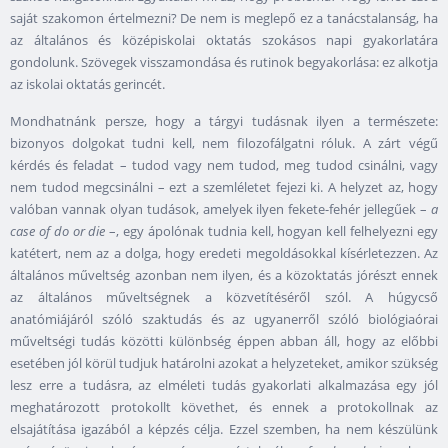
saját szakomon értelmezni? De nem is meglepő ez a tanácstalanság, ha
az általános és középiskolai oktatás szokásos napi gyakorlatára
gondolunk. Szövegek visszamondása és rutinok begyakorlása: ez alkotja
az iskolai oktatás gerincét.
Mondhatnánk persze, hogy a tárgyi tudásnak ilyen a természete:
bizonyos dolgokat tudni kell, nem filozofálgatni róluk. A zárt végű
kérdés és feladat – tudod vagy nem tudod, meg tudod csinálni, vagy
nem tudod megcsinálni – ezt a szemléletet fejezi ki. A helyzet az, hogy
valóban vannak olyan tudások, amelyek ilyen fekete-fehér jellegűek –
a
case of do or die
–, egy ápolónak tudnia kell, hogyan kell felhelyezni egy
katétert, nem az a dolga, hogy eredeti megoldásokkal kísérletezzen. Az
általános műveltség azonban nem ilyen, és a közoktatás jórészt ennek
az általános műveltségnek a közvetítéséről szól. A húgycső
anatómiájáról szóló szaktudás és az ugyanerről szóló biológiaórai
műveltségi tudás közötti különbség éppen abban áll, hogy az előbbi
esetében jól körül tudjuk határolni azokat a helyzeteket, amikor szükség
lesz erre a tudásra, az elméleti tudás gyakorlati alkalmazása egy jól
meghatározott protokollt követhet, és ennek a protokollnak az
elsajátítása igazából a képzés célja. Ezzel szemben, ha nem készülünk